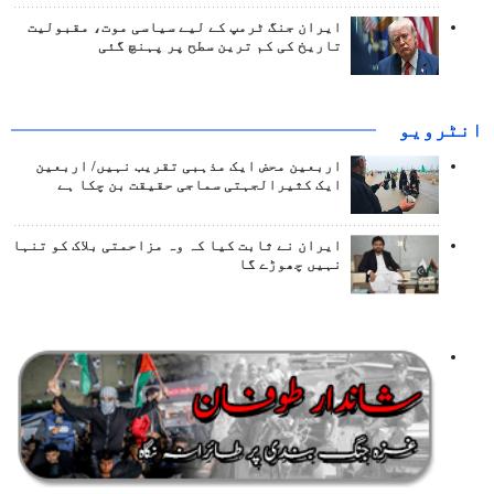
ایران جنگ ٹرمپ کے لیے سیاسی موت، مقبولیت
تاریخ کی کم ترین سطح پر پہنچ گئی
انٹرويو
اربعین محض ایک مذہبی تقریب نہیں/ اربعین
ایک کثیرالجہتی سماجی حقیقت بن چکا ہے
ایران نے ثابت کیا کہ وہ مزاحمتی بلاک کو تنہا
نہیں چھوڑے گا