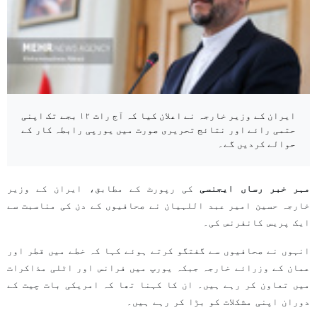
ایران کے وزیر خارجہ نے اعلان کیا کہ آج رات ١۲ بجے تک اپنی
حتمی رائے اور نتائج تحریری صورت میں یورپی رابطہ کار کے
حوالے کردیں گے۔
مہر خبر رساں ایجنسی
کی رپورٹ کے مطابق، ایران کے وزیر
خارجہ حسین امیر عبد اللہیان نے صحافیوں کے دن کی مناسبت سے
ایک پریس کانفرنس کی۔
انہوں نے صحافیوں سے گفتگو کرتے ہوئے کہا کہ خطے میں قطر اور
عمان کے وزرائے خارجہ جبکہ یورپ میں فرانس اور اٹلی مذاکرات
میں تعاون کر رہے ہیں۔ ان کا کہنا تھا کہ امریکی بات چیت کے
دوران اپنی مشکلات کو بڑا کر رہے ہیں۔