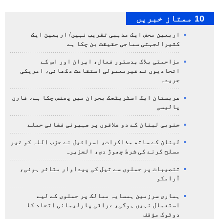
10 ممتاز خبریں
اربعین محض ایک مذہبی تقریب نہیں/ اربعین ایک
کثیرالجہتی سماجی حقیقت بن چکا ہے
مزاحمتی بلاک بدستور فعال، ایران اور اس کے
اتحادیوں نے غیرمعمولی استقامت دکھائی، امریکی
جریدہ
عربستان ایک اسٹریٹجک بحران میں پھنس چکا ہے، فارن
پالیسی
جنوبی لبنان کے دو علاقوں پر صہیونی فضائی حملے
لبنان کے ساتھ مذاکرات، اسرائیل نے حزب اللہ کو غیر
مسلح کرنے کی شرط چھوڑ دی، الجزیرہ
تنصیبات پر حملوں سے تیل کی پیداوار متاثر ہوئی،
آرامکو
ہماری سرزمین ہمسایہ ممالک پر حملوں کے لیے
استعمال نہیں ہوگی، عراقی پارلیمانی اتحاد کا
دوٹوک مؤقف