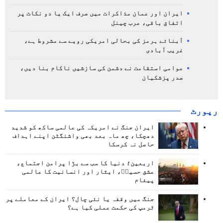
ایران اور عمان مذاکرات میں صرف ایک یا دو نکات پر
اتفاق باقی، عرب چینل
آبنائے ہرمز کی بحالی امریکی رویے سے مشروط ہے،
غریب آبادی
عوامی استقامت نے دشمن کی سازشیں ناکام بنا دیں،
صدر پزشکیان
رپورٹ
ایران جنگ نے امریکہ کی عالمی ساکھ کو شدید
دھچکا، چھ ماہ بعد بھی واشنگٹن اپنے اہداف
حاصل نہ کرسکا
اربعین؛ دنیا کا سب سے بڑا پرامن اجتماع،
عشق حسینؑ، ایثار اور انسانیت کا عالمی
پیغام
جنگ میں وقفہ یا نئی چال؟ ایران کے معاملے پر
ٹرمپ کی حکمت عملی کیا ہے؟