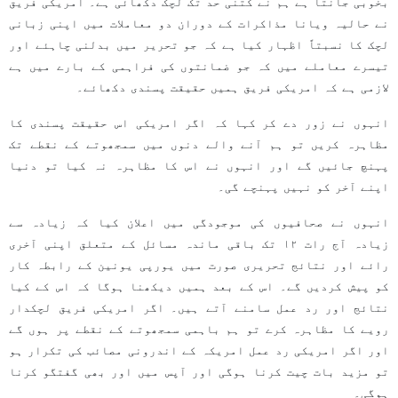
بخوبی جانتا ہے ہم نے کتنی حد تک لچک دکھائی ہے۔ امریکی فریق
نے حالیہ ویانا مذاکرات کے دوران دو معاملات میں اپنی زبانی
لچک کا نسبتاً اظہار کیا ہے کہ جو تحریر میں بدلنی چاہئے اور
تیسرے معاملے میں کہ جو ضمانتوں کی فراہمی کے بارے میں ہے
لازمی ہے کہ امریکی فریق ہمیں حقیقت پسندی دکھائے۔
انہوں نے زور دے کر کہا کہ اگر امریکی اس حقیقت پسندی کا
مظاہرہ کریں تو ہم آنے والے دنوں میں سمجھوتے کے نقطے تک
پہنچ جائیں گے اور انہوں نے اس کا مظاہرہ نہ کیا تو دنیا
اپنے آخر کو نہیں پہنچے گی۔
انہوں نے صحافیوں کی موجودگی میں اعلان کیا کہ زیادہ سے
زیادہ آج رات ١۲ تک باقی ماندہ مسائل کے متعلق اپنی آخری
رائے اور نتائج تحریری صورت میں یورپی یونین کے رابطہ کار
کو پیش کردیں گے۔ اس کے بعد ہمیں دیکھنا ہوگا کہ اس کے کیا
نتائج اور رد عمل سامنے آتے ہیں۔ اگر امریکی فریق لچکدار
رویے کا مظاہرہ کرے تو ہم باہمی سمجھوتے کے نقطے پر ہوں گے
اور اگر امریکی رد عمل امریکہ کے اندرونی مصائب کی تکرار ہو
تو مزید بات چیت کرنا ہوگی اور آپس میں اور بھی گفتگو کرنا
ہوگی۔