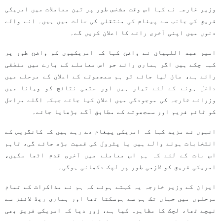
وزیر خارجہ نے کہا اس وقت مشخص طور پر تین معاملات میں امریکی
فریق کی جانب سے پیغام کی منتقلی کی حالت میں ہیں۔ آنے والے
دنوں میں اپنی آخری رائے کا اعلان کریں گے۔
امیر عبد اللہیان نے واضح کہا کہ امریکیوں کو واضح طور پر
کہہ چکے ہیں اگر ہماری رائے جو اس معاملے کے بارے میں منطقی
رائے ہے، مان لیا جائے تو ہم سمجھوتے کے اعلان کے مرحلے میں
داخل ہونے کے لئے تیار ہیں اور حتمی نتائج کو ویانا میں
وزرائے خارجہ کی موجودگی میں اعلان کیا جائے جبکہ اگلے مراحل
کو ٹائم فریم اور سمجھوتے کے مطابق آگے بڑھایا جائے۔
انہوں نے مزید کہا کہ امریکی پیغام دے رہے ہیں کہ کانگریس کے
انتخابات ہونے والے ہیں یا پٹرول کی قمیت بڑھ جائے گی، تاہم
اس بات کے لئے کہ ہم اس معاملے میں آخری قدم اٹھا سکیں،
امریکی فریق کو لازمی طور پر لچک دکھانی ہوگی۔
ایران کے وزیر خارجہ یہ کہتے ہوئے کہ ہم نے مذاکرات کے تمام
مرحلوں میں جہاں تک ہم سے ہوسکتا تھا اور ہماری ریڈ لائنز سے
نیچے تھا، لچک کا مظاہرہ کیا ہے، زور دیا کہ امریکی فریق بھی