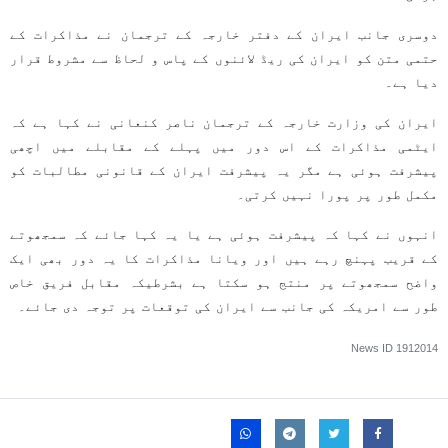
دوسری جانب ایران کے دفتر خارجہ کے ترجمان نے مذاکرات کے
حتمی متن کو ایران کی ریڈ لائنوں کے پاس و لحاظ سے مشروط قرار
دیا ہے۔
ایران کی وزارت خارجہ کے ترجمان ناصر کنعانی نے کہا ہے کہ
ایٹمی مذاکرات کے اس دور میں پہلے کے مقابلے میں اچھی
پیشرفت ہوئی ہے مگر یہ پیشرفت ایران کے قانونی مطالبات کو
مکمل طور پر پورا نہیں کرتی۔
انہوں نے کہا کہ پیشرفت ہوئی ہے یا یہ کہا جائے کہ سمجھوتے
کے قریب پہنچ رہے ہیں اور ویانا مذاکرات کا یہ دور بھی ایک
واضح سمجھوتے پر منتج ہو سکتا ہے بشرطیکہ مقابل فریق خاص
طور سے امریکہ کی جانب سے ایران کی توقعات پر توجہ دی جائے۔
News ID
1912014