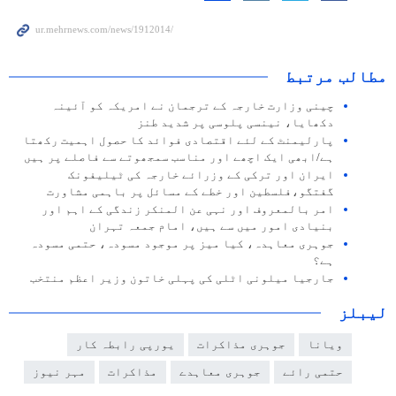
مطالب مرتبط
چینی وزارت خارجہ کے ترجمان نے امریکہ کو آئینہ
دکھایا، نینسی پلوسی پر شدید طنز
پارلیمنٹ کے لئے اقتصادی فوائد کا حصول اہمیت رکھتا
ہے/ابھی ایک اچھے اور مناسب سمجھوتے سے فاصلے پر ہیں
ایران اور ترکی کے وزرائے خارجہ کی ٹیلیفونک
گفتگو،فلسطین اور خطے کے مسائل پر باہمی مشاورت
امر بالمعروف اور نہی عن المنکر زندگی کے اہم اور
بنیادی امور میں سے ہیں، امام جمعہ تہران
جوہری معاہدہ، کیا میز پر موجود مسودہ، حتمی مسودہ
ہے؟
جارجیا میلونی اٹلی کی پہلی خاتون وزیر اعظم منتخب
لیبلز
ویانا
جوہری مذاکرات
یورپی رابطہ کار
حتمی رائے
جوہری معاہدے
مذاکرات
مہر نیوز