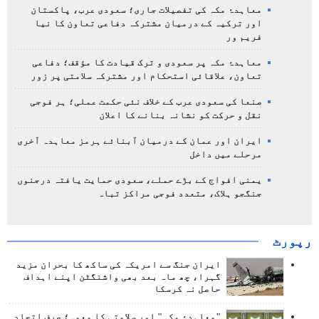
معاہدۂ مکہ کی تفصیلات جاری؛ سعودی عرب، پاکستان
اور ترکیہ کے درمیان مشترکہ دفاعی تعاون کا نیا
فریم ور
معاہدۂ مکہ پر سعودی و ترک قیادت کا مؤقف؛ دفاعی
تعاون، علاقائی استحکام اور مشترکہ سلامتی پر زور
صنعا کی سعودی عرب کے خلاف نئی حکمت عملی؛ ہر فوجی
نقل و حرکت کو نشانہ بنانے کا اعلان
ایران اور عمان کے درمیان آبنائے ہرمز معاہدہ آخری
مرحلے میں داخل
یمنی افواج کے بڑے حملے، سعودی حمایت یافتہ درجنوں
جنگجو ہلاک، متعدد فوجی مراکز تباہ
رپورٹ
ایران جنگ سے امریکہ کی ساکھ کا بحران مزید
گہرا، چھ ماہ بعد بھی واشنگٹن اپنے اہداف
حاصل نہ کرسکا
"معاہدۂ مکہ" اور سلامتی کا معمہ؛ صرف اتحاد