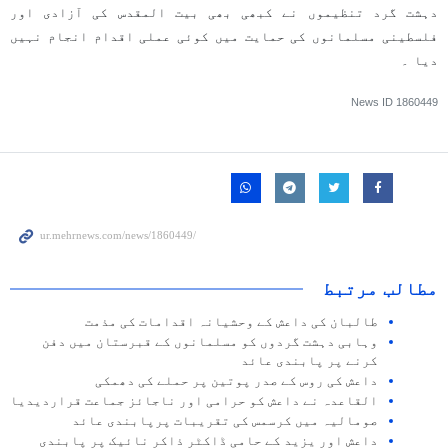
دہشت گرد تنظیموں نے کبھی بھی بیت المقدس کی آزادی اور
فلسطینی مسلمانوں کی حمایت میں کوئی عملی اقدام انجام نہیں
دیا ۔
News ID
1860449
مطالب مرتبط
طالبان کی داعش کے وحشیانہ اقدامات کی مذمت
وہابی دہشت گردوں کو مسلمانوں کے قبرستان میں دفن
کرنے پر پابندی عائد
داعش کی روس کے صدر پوتین پر حملے کی دھمکی
القاعدہ نے داعش کو حرامی اور ناجائز جماعت قراردیدیا
صومالیہ میں کرسمس کی تقریبات پرپابندی عائد
داعش اور یزید کے حامی ڈاکٹر ذاکر نائیک پر پابندی