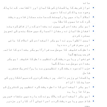
عائد
نواز شریف کا پاکستان کو طالبان اور القاعدہ کے ناپاک
وجود سے پاک کرنے کا دعوی
اسلام آباد میں پارلیمنٹ کے سامنے ممتاز قادری دہشت
گرد کے حامیوں کامظاہرہ
ابو بکر بغدادی کی بیوی نے بغدادی کے راز فاش کردیئے
افغان طالبان نے رمضان المبارک میں جنگ بندی کی تجویز
مسترد کردی
ایمن الظواہری نے ابوبکر البغدادی کو اسلام کا باغی
اور مجرم قرار دے دیا
داعش کے خلیفہ کا موصل سے فرار/ابوبکر بغدادی کا خاتمہ
قریب پہنچ گیا
خونخوار وہابی دہشت گردتنظیم داعش کا خلیفہ ابوبکر
بغدادی موصل سے بھاگ گیا
حزب الدعوۃ دہشت گرد تنظیموں سے باہر/ تحریک جعفریہ
شامل
پاکستانی وزیر داخلہ پر دہشت گردوں کے سہولتکاروں کی
حمایت کا الزام
ابو بکر البغدادی کا داعش دہشت گرد تنظیم پر کنٹرول کم
ہوتا جا رہا ہے
ابو بکر البغدادی کے ہلاک ہونے کے بارے میں متضاد خبریں
شام میں وہابی دہشت گرد، اسرائیلی آلہ کاراور مزدور
ہیں