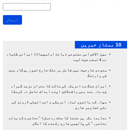
ارسال
10 ممتاز خبریں
بین الاقوامی مصنوعی ذہانت اولمپیاڈ؛ ایرانی طلباء
نے 4 تمغے جیت لیے
سعودی جارحیت میں شامل ہر ملک جارح تصور ہوگا، یمن
کی وارننگ
ایران جنگ سے امریکہ کی ساکھ کا بحران مزید گہرا،
چھ ماہ بعد بھی واشنگٹن اپنے اہداف حاصل نہ کرسکا
سپاہ کے ہاتھوں تباہ امریکی و اسرائیلی ڈرونز کی
نئی تصاویر جاری
معاہدۂ مکہ پر صنعا کا سخت ردعمل؛ "محاصرے کے بدلے
محاصرہ" کی پالیسی جاری رکھنے کا اعلان