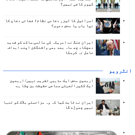
کیوں کافی نہیں؟
اسرائیل کا لیزر دفاعی نظام؛ فضائی دفاع کا
نیا باب یا محض دعوی؟
ایران جنگ نے امریکہ کی عالمی ساکھ کو شدید
دھچکا، چھ ماہ بعد بھی واشنگٹن اپنے اہداف
حاصل نہ کرسکا
انٹرويو
اربعین محض ایک مذہبی تقریب نہیں/ اربعین
ایک کثیرالجہتی سماجی حقیقت بن چکا ہے
ایران نے ثابت کیا کہ وہ مزاحمتی بلاک کو تنہا
نہیں چھوڑے گا