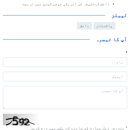
داعش کےخلیفہ کی امریکی فوجی کیمپ میں تربیت
لیبلز
پاکستان
داعش
آپ کا تبصرہ
*
مندرجہ ذیل عبارت کو سامنے کے بکس میں درج کریں