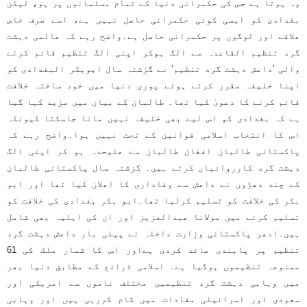
وہ ہوتا ہے جس کی حکمرانی دنیا کے تمام مسلمانوں پر ہو، لیکن
بغدادی کو ایسی کوئی حکمرانی حاصل نہیں ہے، اسے صرف خاص
علاقے اور لوگوں پر حکمرانی حاصل ہے۔واضح رہے کہ عالمی دہشت
گرد تنظیم القاعدہ سے الگ ہوکر اپنی الگ تنظیم قائم کرنے
والی ’داعش دہشت گرد تنظیم‘ نے گزشتہ سال ابوبکر البغدادی کو
اپنا خلیفہ مقرر کرتے ہوئے پوری دنیا میں خود ساختہ خلافت
قائم کرنے کا دعویٰ کیا تھا۔ طالبان کے بیان میں مزید کہا گیا
ہے کہ بغدادی کو اس لیے بھی خلیفہ نہیں مانا جاسکتا کیونکہ
اس کا انتخاب اسلامی قوانین کے تحت نہیں ہوا۔واضح رہے کہ
پاکستانی طالبان افغان طالبان سے علیحدہ ہو کر اپنی الگ
دہشت گرد کارروائیاں کرتے ہیں۔ گزشتہ سال پاکستانی طالبان
کے چند دھڑوں نے داعش سے وفاداری کا اعلان کیا تھا اور ابو
بکر کی خلافت کو تسلیم کرلیا تھا۔ابو بکر بغدادی کی خلافت کو
تسلیم کرنے میں مولانا عبدالعزیز اور ان کی اہلیہ بھی شامل
ہیں۔ادھر پاکستانی وزارت داخلہ نے پہلی بار داعش دہشت گرد
تنظيم پر پابندی عائد کردی ہےاور اس کا شمار ملک کی 61
ممنوعہ تنظیموں ہوگیا ہے۔ اسلامی ذرائع کے مطابق دنیا بھر
میں وہابی دہشت گرد تنظیمیں مختلف ناموں سے امریکی اور
سعودی اور اسرائیلی مفادات میں کام کررہی ہیں اور وہابی