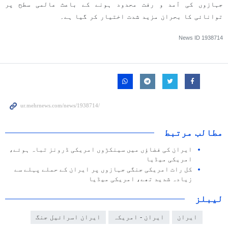
جہازوں کی آمد و رفت محدود ہونے کے باعث عالمی سطح پر
توانائی کا بحران مزید شدت اختیار کر گیا ہے۔
News ID
1938714
مطالب مرتبط
ایران کی فضاؤں میں سینکڑوں امریکی ڈرونز تباہ ہوئے،
امریکی میڈیا
کل رات امریکی جنگی جہازوں پر ایران کے حملے پہلے سے
زیادہ شدید تھے، امریکی میڈیا
لیبلز
ایران
ایران - امریکہ
ایران اسرائیل جنگ