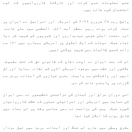
جنس معلومات جمع کرنے اور ٹارگٹڈ کارروائیوں کے لیے
استعمال کیے جاتے ہیں۔
واضح رہے ۲۸ فروری ۲۰۲۶ کو امریکہ اور اسرائیل نے ایران پر
حملہ کرتے ہوئے رہبر معظم آیت اللہ العظمی سید علی خامنہ
ای، متعدد اعلیٰ فوجی عہدیداروں اور شہریوں کو شہید کر دیا
تھا، جبکہ میناب کے ایک اسکول پر امریکی بمباری میں ۱۷۰ سے
زائد کمسن طالبات بھی شہید ہوگئی تھیں۔
اس کے بعد ایران نے اپنے دفاع کے قانونی حق کے تحت مقبوضہ
علاقوں اور خطے میں موجود امریکی اڈوں کو نشانہ بنایا اور تل
ابیب اور واشنگٹن سے وابستہ بحری جہازوں کی آبنائے ہرمز سے
گزرنے پر پابندی عائد کر دی۔
اسی دوران عراق اور لبنان کی مزاحمتی تنظیموں نے بھی ایران
کی حمایت میں امریکی اور اسرائیلی حملوں کے خلاف کارروائیاں
کیں، جبکہ یمن کی مزاحمت نے بھی مناسب وقت پر اس محاذ میں
شامل ہونے کا اعلان کیا تھا۔
مشرق وسطیٰ میں جاری اس جنگ اور آبنائے ہرمز میں تیل بردار