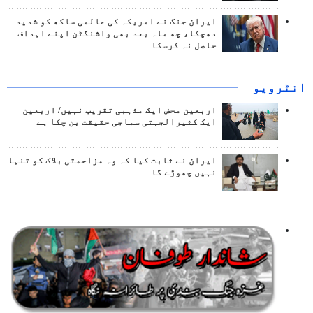
ایران جنگ نے امریکہ کی عالمی ساکھ کو شدید
دھچکا، چھ ماہ بعد بھی واشنگٹن اپنے اہداف
حاصل نہ کرسکا
انٹرويو
اربعین محض ایک مذہبی تقریب نہیں/ اربعین
ایک کثیرالجہتی سماجی حقیقت بن چکا ہے
ایران نے ثابت کیا کہ وہ مزاحمتی بلاک کو تنہا
نہیں چھوڑے گا