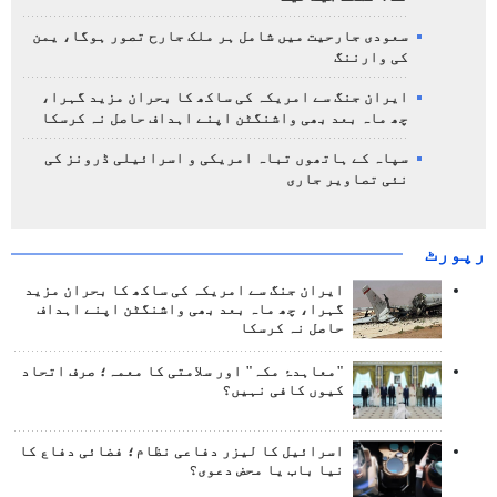
سعودی جارحیت میں شامل ہر ملک جارح تصور ہوگا، یمن
کی وارننگ
ایران جنگ سے امریکہ کی ساکھ کا بحران مزید گہرا،
چھ ماہ بعد بھی واشنگٹن اپنے اہداف حاصل نہ کرسکا
سپاہ کے ہاتھوں تباہ امریکی و اسرائیلی ڈرونز کی
نئی تصاویر جاری
رپورٹ
ایران جنگ سے امریکہ کی ساکھ کا بحران مزید
گہرا، چھ ماہ بعد بھی واشنگٹن اپنے اہداف
حاصل نہ کرسکا
"معاہدۂ مکہ" اور سلامتی کا معمہ؛ صرف اتحاد
کیوں کافی نہیں؟
اسرائیل کا لیزر دفاعی نظام؛ فضائی دفاع کا
نیا باب یا محض دعوی؟