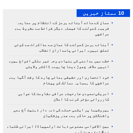
10 ممتاز خبریں
عمان کے ساتھ آبنائے ہرمز کے انتظام پر معاہدہ
قریب، کھولنے کا فیصلہ دیگر شرائط سے مشروط ہے،
عراقچی
آبنائے ہرمز کھولنے کا عمان سے مذاکرات سے کوئی
تعلق نہیں، ایرانی پاسداران انقلاب
خطے میں بدامنی کی بنیادی وجہ غیر ملکی افواج ہیں،
انہیں علاقہ چھوڑ دینا چاہیے، ڈاکٹر ولایتی
خود انحصاری اور حقیقی بھائی چارے کا وقت آگیا ہے،
عراقچی کا ہمسایہ ممالک کو پیغام
امریکی-سعودی جارحیت، عراقی مقاومت کا جوابی
کارروائی مؤخر کرنے کا اعلان
ہیروشیما پر ایٹمی حملے کی ذمہ دار ذہنیت آج بھی
واشنگٹن پر حاکم ہے، صدر پزشکیان
بین الاقوامی مصنوعی ذہانت اولمپیاڈ؛ ایرانی طلباء
نے 4 تمغے جیت لیے