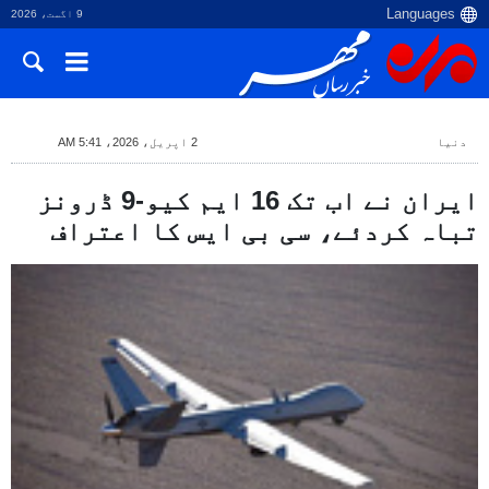
9 اگست، 2026
دنیا
2 اپریل، 2026، 5:41 AM
ایران نے اب تک 16 ایم کیو-9 ڈرونز
تباہ کردئے، سی بی ایس کا اعتراف