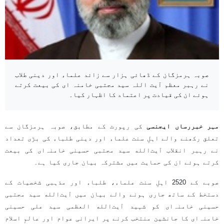
صوبہ ہرمزگان کے ڈھائی ہزار سے زائد علماء اور دینی طلاب
نے رہبر معظم آیت اللہ سید مجتبی خامنہ ای کی بیعت کرتے
ہوئے ان کی قیادت پر اعتماد کا اظہار کیا۔
مہر خبررساں ایجنسی
کی رپورٹ کے مطابق، صوبہ ہرمزگان سے
تعلق رکھنے والے اہلِ سنت علماء اور دینی طلباء کی بڑی تعداد
نے رہبر انقلاب آیت‌الله سید مجتبی حسینی خامنہ‌ای کی بیعت
کرتے ہوئے ان کی حمایت میں مشترکہ بیان جاری کیا ہے۔
صوبے کے 2520 اہلِ سنت علماء، طلباء اور مذہبی شخصیات کے
دستخط کے ساتھ جاری ہونے والے بیان میں آیت‌الله سید مجتبی
حسینی خامنہ‌ای کو شہید آیت‌الله العظمی سید علی حسینی
خامنہ‌ای کا جانشین منتخب کرنے پر ایرانی عوام اور عالمِ اسلام