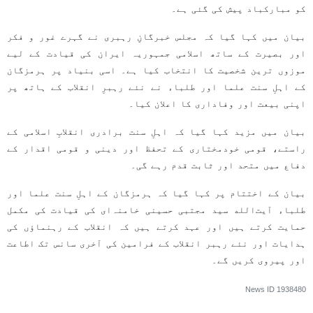
کو مبارکباد پیش کی گئی ہے۔
بیان میں کہا گیا کہ مجلس خبرگانِ رہبری نے گہرے غور و فکر
اور بصیرت کے ساتھ اسلامی جمہوریہ ایران کی قیادت کے لیے
موزوں ترین شخصیت کا انتخاب کیا ہے۔ اسی بنیاد پر ہرمزگان
کے اہلِ سنت علما اور طلباء نے نئے رہبرِ انقلاب کے ہاتھ پر
اپنی بیعت اور وفاداری کا اعلان کیا۔
بیان میں مزید کہا گیا کہ اہلِ سنت برادری انقلابِ اسلامی کے
راستے، قومی خودمختاری کے تحفظ اور دینی و قومی اقدار کے
دفاع میں متحد اور ثابت قدم رہے گی۔
بیان کے اختتام پر کہا گیا کہ ہرمزگان کے اہلِ سنت علما اور
طلباء آیت‌الله سید مجتبی حسینی خامنہ‌ای کی قیادت کی مکمل
حمایت کرتے ہیں اور عہد کرتے ہیں کہ انقلاب کے رہنماؤں کی
ہدایات اور نئے رہبر انقلاب کے فرامین کی آخری سانس تک اطاعت
اور پیروی کریں گے۔
News ID
1938480