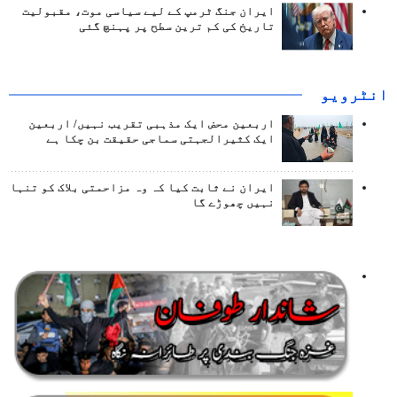
ایران جنگ ٹرمپ کے لیے سیاسی موت، مقبولیت
تاریخ کی کم ترین سطح پر پہنچ گئی
انٹرويو
اربعین محض ایک مذہبی تقریب نہیں/ اربعین
ایک کثیرالجہتی سماجی حقیقت بن چکا ہے
ایران نے ثابت کیا کہ وہ مزاحمتی بلاک کو تنہا
نہیں چھوڑے گا