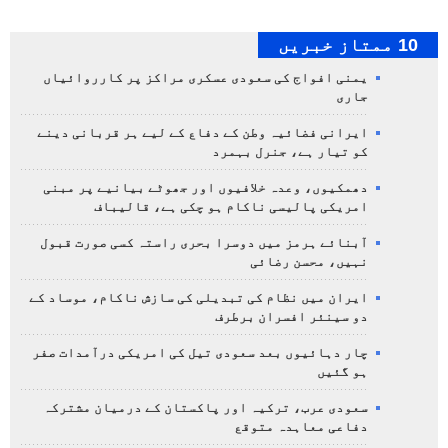
10 ممتاز خبریں
یمنی افواج کی سعودی عسکری مراکز پر کارروائیاں
جاری
ایرانی فضائیہ وطن کے دفاع کے لیے ہر قربانی دینے
کو تیار ہے، جنرل بہمرد
دھمکیوں، وعدہ خلافیوں اور جھوٹے بیانیے پر مبنی
امریکی پالیسی ناکام ہو چکی ہے، قالیباف
آبنائے ہرمز میں دوسرا بحری راستہ کسی صورت قبول
نہیں، محسن رضائی
ایران میں نظام کی تبدیلی کی سازش ناکام، موساد کے
دو سینئر افسران برطرف
چار دہائیوں بعد سعودی تیل کی امریکی درآمدات صفر
ہو گئیں
سعودی عرب، ترکیہ اور پاکستان کے درمیان مشترکہ
دفاعی معاہدہ متوقع