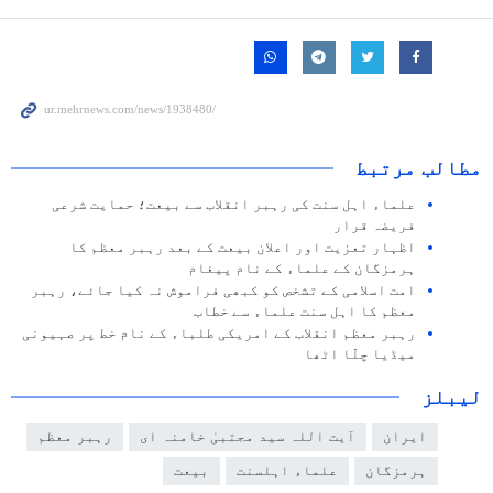
مطالب مرتبط
علماء اہل سنت کی رہبر انقلاب سے بیعت؛ حمایت شرعی
فریضہ قرار
اظہار تعزیت اور اعلان بیعت کے بعد رہبر معظم کا
ہرمزگان کے علماء کے نام پیغام
امت اسلامی کے تشخص کو کبھی فراموش نہ کیا جائے، رہبر
معظم کا اہل سنت علماء سے خطاب
رہبر معظم انقلاب کے امریکی طلباء کے نام خط پر صہیونی
میڈیا چلّا اٹھا
لیبلز
ایران
آیت اللہ سید مجتبیٰ خامنہ ای
رہبر معظم
ہرمزگان
علماء اہلسنت
بیعت