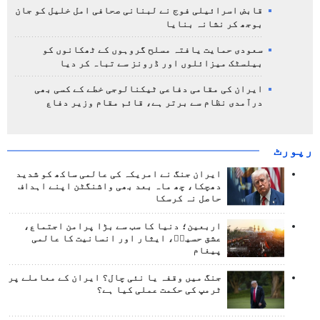
قابض اسرائیلی فوج نے لبنانی صحافی امل خلیل کو جان
بوجھ کر نشانہ بنایا
سعودی حمایت یافتہ مسلح گروہوں کے ٹھکانوں کو
بیلسٹک میزائلوں اور ڈرونز سے تباہ کر دیا
ایران کی مقامی دفاعی ٹیکنالوجی خطے کے کسی بھی
درآمدی نظام سے برتر ہے، قائم مقام وزیر دفاع
رپورٹ
ایران جنگ نے امریکہ کی عالمی ساکھ کو شدید
دھچکا، چھ ماہ بعد بھی واشنگٹن اپنے اہداف
حاصل نہ کرسکا
اربعین؛ دنیا کا سب سے بڑا پرامن اجتماع،
عشق حسینؑ، ایثار اور انسانیت کا عالمی
پیغام
جنگ میں وقفہ یا نئی چال؟ ایران کے معاملے پر
ٹرمپ کی حکمت عملی کیا ہے؟