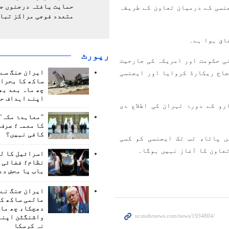
حمایت یافتہ درجنوں جن
نسی کے درمیان تعاون کے طریقہ
متعدد فوجی مراکز تبا
اق ہوا ہے۔
رپورٹ
 نے IAEA کی جانب سے صہیونی حکومت اور امریکہ کی جارحیت
ایران جنگ سے 
جاج ریکارڈ کروایا اور ایجنسی
ساکھ کا بحران
چھ ماہ بعد بھ
اپنے اہداف حا
و کے دورۂ تہران کی اطلاع دی
"معاہدۂ مکہ" 
کا معمہ؛ صرف 
کافی نہیں؟
ں پاتا، تب تک ایجنسی کو کسی
تعاون کا آغاز نہیں ہوگا۔
اسرائیل کا ل
نظام؛ فضائی د
باب یا محض دع
ایران جنگ نے 
عالمی ساکھ کو
دھچکا، چھ ماہ
واشنگٹن اپنے
نہ کرسکا