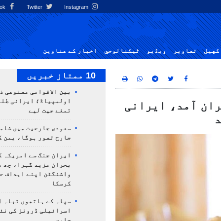
Facebook
Twitter
Instagram
کهيل
تصاوير
ویڈیو
ٹيكنالوجي
اخبار کے عناوین
10 ممتاز خبریں
بین الاقوامی مصنوعی ذ
ران آمد، ایرانی
تمغے جیت لیے
د
سعودی جارحیت میں شامل
جارح تصور ہوگا، یمن ک
ایران جنگ سے امریکہ ک
بحران مزید گہرا، چھ م
واشنگٹن اپنے اہداف ح
کرسکا
سپاہ کے ہاتھوں تباہ ا
اسرائیلی ڈرونز کی نئ
جاری