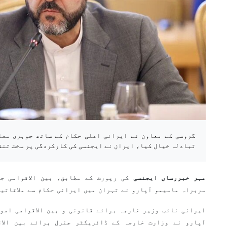
گروسی کے معاون نے ایرانی اعلی حکام کے ساتھ جوہری معا
تبادلہ خیال کیا، ایران نے ایجنسی کی کارکردگی پر سخت تنق
مہر خبررساں ایجنسی
کی رپورٹ کے مطابق، بین الاقوامی جو
سربراہ ماسیمو آپارو نے تہران میں ایرانی حکام سے ملاقاتیں
ایرانی نائب وزیر خارجہ برائے قانونی و بین الاقوامی امور
آپارو نے وزارت خارجہ کے ڈائریکٹر جنرل برائے بین الاق