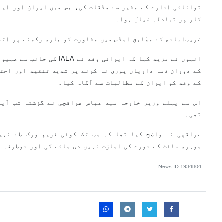
توانائی ادارے کے مشیر سے ملاقات کی، جس میں ایران اور ایج
کار پر تبادلہ خیال ہوا۔
غریب‌آبادی کے مطابق اجلاس میں مشاورت کو جاری رکھنے پر اتف
انہوں نے مزید کہا کہ ایرانی وفد
کے دوران ذمہ داریاں پوری نہ کرنے پر شدید تنقید اور احت
کے وفد کو ایران کے مطالبات سے آگاہ کیا۔
اس سے پہلے وزیر خارجہ سید عباس عراقچی نے گزشتہ شب آپار
تھی۔
عراقچی نے واضح کیا تھا کہ جب تک کوئی فریم ورک طے نہی
جوہری سائٹ کے دورے کی اجازت نہیں دی جائے گی اور دوطرفہ 
News ID
1934804