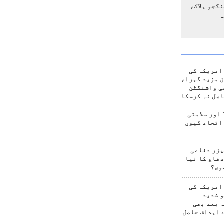
گجو ہلاک،
ہ
امریکہ کی
 مزید گہرا،
ی واشنگٹن
صل نہ کرسکا
اور سلامتی
اتحاد کیوں
یزر دفاعی
فاع کا نیا
وی؟
امریکہ کی
 شدید
 بعد بھی
 اہداف حاصل