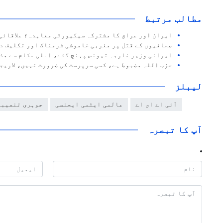
مطالب مرتبط
ایران اور عراق کا مشترکہ سیکیورٹی معاہدہ؛ علاقائی
صحافیوں کے قتل پر مغربی خاموشی شرمناک اور تکلیف د
ایرانی وزیر خارجہ تیونس پہنچ گئے، اعلی حکام سے مذ
حزب اللہ مضبوط ہے، کسی سرپرست کی ضرورت نہیں، لاریج
لیبلز
آئی اے ای اے
عالمی ایٹمی ایجنسی
جوہری تنصیبا
آپ کا تبصرہ