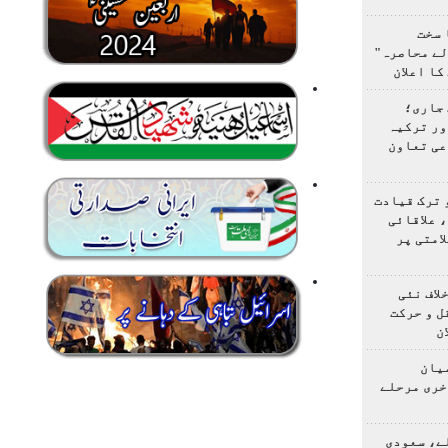
 سخت
لے محاصرہ"
کا اعلان
 جاری؛
ور ترکیہ
عی تعاون
 ترک قیادت
 علاقائی
امتی پر
لاف نئی
ل و حرکت
ن
یان
خری مرحلے
ے، سعودی