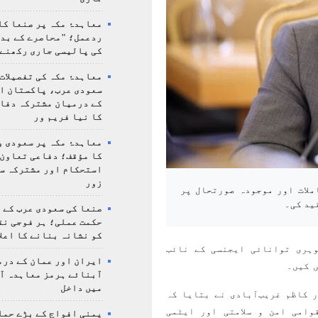
معاہدۂ مکہ پر صنعا کا
ردعمل؛ "محاصرے کے بد
کی پالیسی جاری رکھنے 
معاہدۂ مکہ کی تفصیلات
سعودی عرب، پاکستان ا
کے درمیان مشترکہ دفا
کا نیا فریم ور
معاہدۂ مکہ پر سعودی و
کا مؤقف؛ دفاعی تعاون،
استحکام اور مشترکہ سل
زور
ملات اور موجودہ صورتحال پر
ید کی۔
صنعا کی سعودی عرب کے خ
حکمت عملی؛ ہر فوجی نق
کو نشانہ بنانے کا اعلا
ہری توانائی ایجنسی کے نائب
ایران اور عمان کے درم
 کیں۔
آبنائے ہرمز معاہدہ آ
میں داخل
 کاظم غریب‌آبادی نے بتایا کہ
وامی امن و سلامتی اور ایٹمی
یمنی افواج کے بڑے حمل