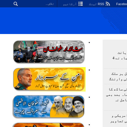
RSS لینک
آرکائیو
ہانت
اولمپیاڈ؛ ایرانی طلباء نے 4
 ہر ملک
ی وارننگ
ی ساکھ کا
اہ بعد بھی
اصل نہ
مریکی و
ی تصاویر