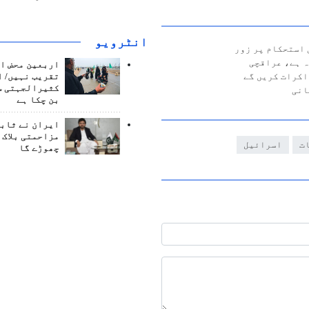
انٹرويو
 استحکام پر زور
ہ ہے، عراقچی
اربعین محض ا
تقریب نہیں/ ا
اکرات کریں گے
کثیرالجہتی س
انی
بن چکا ہے
ایران نے ثابت
مزاحمتی بلاک 
ت
اسرائیل
چھوڑے گا