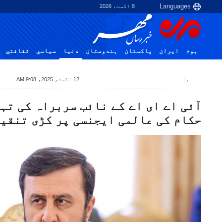
8 اگست، 2026
ہوم
ایران
پاکستان
ہندوستان
دنیا
سياسي
ثقافتي
دنیا
12 اگست، 2025، 9:08 AM
آئی اے ای اے کے نائب سربراہ کی تہ
حکام کی عالمی ایجنسی پر کڑی تنقی