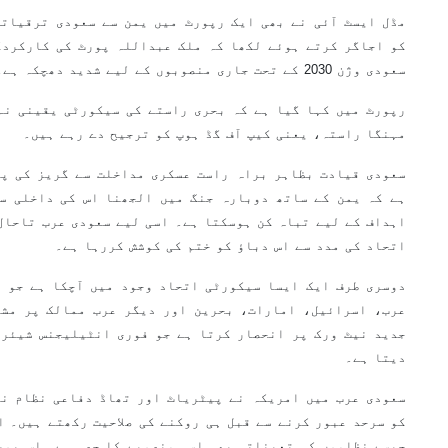
مڈل ایسٹ آئی نے بھی ایک رپورٹ میں یمن سے سعودی ترقیاتی
سعودی وژن 2030 کے تحت جاری منصوبوں کے لیے شدید دھچکہ ہے۔
رپورٹ میں کہا گیا ہے کہ بحری راستے کی سیکورٹی یقینی نہ
مہنگا راستہ، یعنی کیپ آف گڈ ہوپ کو ترجیح دے رہے ہیں۔
سعودی قیادت بظاہر براہ راست عسکری مداخلت سے گریز کی پا
اہداف کے لیے تباہ کن ہوسکتا ہے۔ اسی لیے سعودی عرب تاحال 
اتحاد کی مدد سے اس دباؤ کو ختم کی کوشش کررہا ہے۔
دوسری طرف ایک ایسا سیکورٹی اتحاد وجود میں آچکا ہے جو ک
جدید نیٹ ورک پر انحصار کرتا ہے جو فوری انٹیلیجنس شیئرن
دیتا ہے۔
سعودی عرب میں امریکہ نے پیٹریاٹ اور تھاڈ دفاعی نظام نص
کو سرحد عبور کرنے سے قبل ہی روکنے کی صلاحیت رکھتے ہیں۔ ا
جیسے نظاموں کی تعیناتی بھی اسی منصوبے کا حصہ ہے۔ اس پور