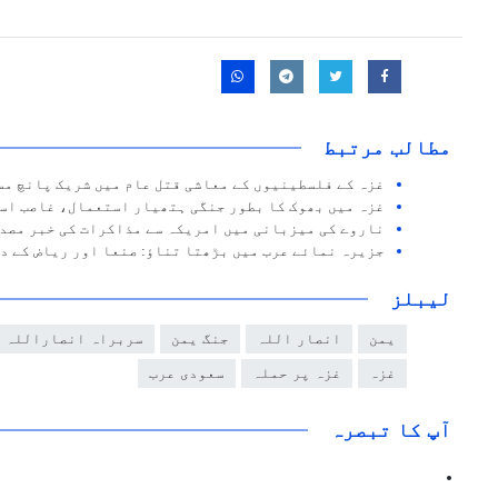
مطالب مرتبط
غزہ کے فلسطینیوں کے معاشی قتل عام میں شریک پانچ مس
غزہ میں بھوک کا بطور جنگی ہتھیار استعمال، غاصب اسر
ناروے کی میزبانی میں امریکہ سے مذاکرات کی خبر مصد
جزیرہ نمائے عرب میں بڑھتا تناؤ: صنعا اور ریاض کے 
لیبلز
یمن
انصار اللہ
جنگ یمن
سربراہ انصاراللہ 
غزہ
غزہ پر حملہ
سعودی عرب
آپ کا تبصرہ