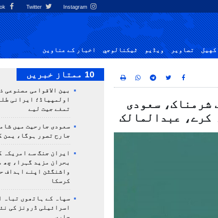
Facebook
Twitter
Instagram
کهيل
تصاوير
ویڈیو
ٹيكنالوجي
اخبار کے عناوین
10 ممتاز خبریں
بین الاقوامی مصنوعی ذ
 شرمناک، سعودی
تمغے جیت لیے
ہ کرے، عبدالمالک
سعودی جارحیت میں شامل
جارح تصور ہوگا، یمن ک
ایران جنگ سے امریکہ ک
بحران مزید گہرا، چھ م
واشنگٹن اپنے اہداف ح
کرسکا
سپاہ کے ہاتھوں تباہ ا
اسرائیلی ڈرونز کی نئ
جاری