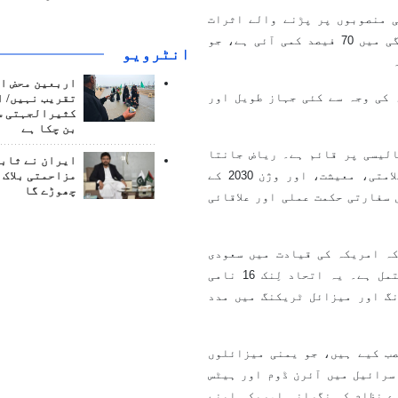
 منصوبوں پر پڑنے والے اثرات
کو اجاگر کرتے ہوئے لکھا کہ ملک عبداللہ پورٹ کی کارکردگی میں 70 فیصد کمی آئی ہے، جو
انٹرويو
اربعین محض ا
 کی وجہ سے کئی جہاز طویل اور
تقریب نہیں/ ا
کثیرالجہتی س
بن چکا ہے
لیسی پر قائم ہے۔ ریاض جانتا
ایران نے ثابت
ہے کہ یمن کے ساتھ دوبارہ جنگ میں الجھنا اس کی داخلی سلامتی، معیشت، اور وژن 2030 کے
مزاحمتی بلاک 
چھوڑے گا
سفارتی حکمت عملی اور علاقائی
ہ امریکہ کی قیادت میں سعودی
عرب، اسرائیل، امارات، بحرین اور دیگر عرب ممالک پر مشتمل ہے۔ یہ اتحاد لِنک 16 نامی
گ اور میزائل ٹریکنگ میں مدد
ب کیے ہیں، جو یمنی میزائلوں
سرائیل میں آئرن ڈوم اور ہیٹس
ے نظام کی نگرانی امریکہ اپنے