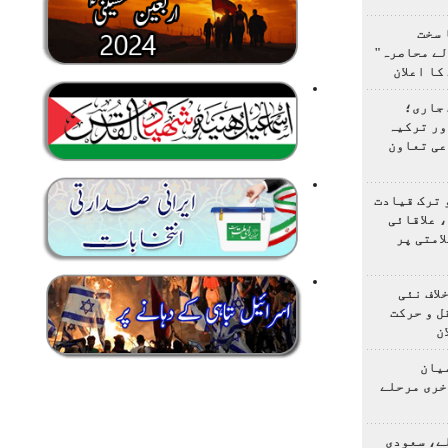
 سخت
لے محاصرہ"
کا اعلان
 جاری؛
ور ترکیہ
عی تعاون
 ترک قیادت
 علاقائی
امتی پر
لاف نئی
ل و حرکت
ن
یان
خری مرحلے
ے، سعودی