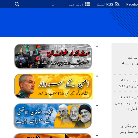
RSS لینک
آرکائیو
ہانت
اولمپیاڈ؛ ایرانی طلباء نے 4
 ہر ملک
ی وارننگ
ی ساکھ کا
اہ بعد بھی
اصل نہ
مریکی و
ی تصاویر