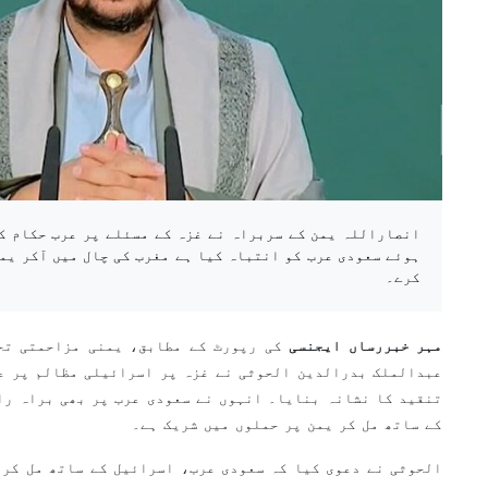
انصاراللہ یمن کے سربراہ نے غزہ کے مسئلے پر عرب حکام ک
ہوئے سعودی عرب کو انتباہ کیا ہے مغرب کی چال میں آکر یم
کرے۔
مہر خبررساں ایجنسی
کی رپورٹ کے مطابق، یمنی مزاحمتی تح
عبدالملک بدرالدین الحوثی نے غزہ پر اسرائیلی مظالم پر ع
تنقید کا نشانہ بنایا۔ انہوں نے سعودی عرب پر بھی براہ را
کے ساتھ مل کر یمن پر حملوں میں شریک ہے۔
الحوثی نے دعوی کیا کہ سعودی عرب، اسرائیل کے ساتھ مل کر 