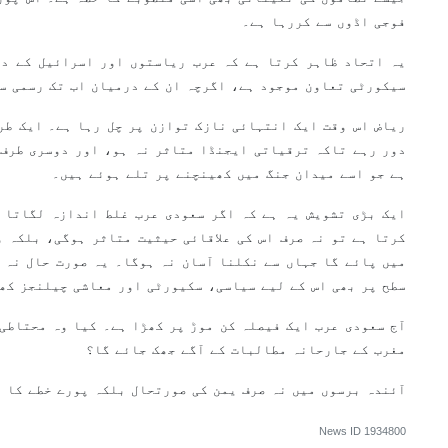
فوجی اڈوں سے کررہا ہے۔
یہ اتحاد ظاہر کرتا ہے کہ عرب ریاستوں اور اسرائیل کے در
سیکورٹی تعاون موجود ہے، اگرچہ ان کے درمیان اب تک رسمی س
ریاض اس وقت ایک انتہائی نازک توازن پر چل رہا ہے۔ ایک طرف
دور رہے تاکہ ترقیاتی ایجنڈا متاثر نہ ہو، اور دوسری طرف 
ہے جو اسے میدان جنگ میں کھینچنے پر تلے ہوئے ہیں۔
ایک بڑی تشویش یہ ہے کہ اگر سعودی عرب غلط اندازہ لگاتا 
کرتا ہے تو نہ صرف اس کی علاقائی حیثیت متاثر ہوگی، بلکہ و
میں پائے گا جہاں سے نکلنا آسان نہ ہوگا۔ یہ صورت حال نہ ص
سطح پر بھی اس کے لیے سیاسی، سکیورٹی اور معاشی چیلنجز کھ
آج سعودی عرب ایک فیصلہ کن موڑ پر کھڑا ہے۔ کیا وہ محتاطی 
مغرب کے جارحانہ مطالبات کے آگے جھک جائے گا؟
آئندہ برسوں میں نہ صرف یمن کی صورتحال بلکہ پورے خطے کا ن
News ID
1934800