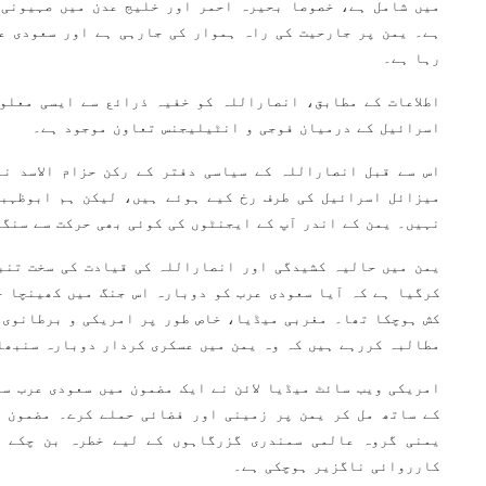
میں شامل ہے، خصوصا بحیرہ احمر اور خلیج عدن میں صہیونی 
ہے۔ یمن پر جارحیت کی راہ ہموار کی جارہی ہے اور سعودی ع
رہا ہے۔
اطلاعات کے مطابق، انصاراللہ کو خفیہ ذرائع سے ایسی معلو
اسرائیل کے درمیان فوجی و انٹیلیجنس تعاون موجود ہے۔
اس سے قبل انصاراللہ کے سیاسی دفتر کے رکن حزام الاسد نے
میزائل اسرائیل کی طرف رخ کیے ہوئے ہیں، لیکن ہم ابوظہبی
نہیں۔ یمن کے اندر آپ کے ایجنٹوں کی کوئی بھی حرکت سے سنگی
یمن میں حالیہ کشیدگی اور انصاراللہ کی قیادت کی سخت تنب
کرگیا ہے کہ آیا سعودی عرب کو دوبارہ اس جنگ میں کھینچا ج
کش ہوچکا تھا۔ مغربی میڈیا، خاص طور پر امریکی و برطانوی ذ
مطالبہ کررہے ہیں کہ وہ یمن میں عسکری کردار دوبارہ سنبھا
امریکی ویب سائٹ میڈیا لائن نے ایک مضمون میں سعودی عرب سے
کے ساتھ مل کر یمن پر زمینی اور فضائی حملے کرے۔ مضمون م
یمنی گروہ عالمی سمندری گزرگاہوں کے لیے خطرہ بن چکے ہ
کارروائی ناگزیر ہوچکی ہے۔