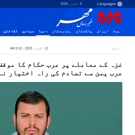
8 اگست، 2026
ہوم
ایران
پاکستان
ہندوستان
دنیا
سياسي
ثقافتي
دنیا
12 اگست، 2025، 5:52 AM
غزہ کے معاملے پر عرب حکام کا موقف
عرب یمن سے تصادم کی راہ اختیار ن