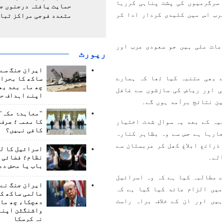
سرگرمیوں کی پشت پناہی کررہا
حمایت یافتہ درجنوں جن
رب اس میں کلیدی کردار ادا کر
متعدد فوجی مراکز تبا
مات ملی ہیں جو سعودی عرب اور
رپورٹ
ایران جنگ سے 
 بھی متنبہ کیا تھا کہ ہمارے
ساکھ کا بحران
چھ ماہ بعد بھ
 اور ریاض کی سازشوں سے غافل
اپنے اہداف حا
ن نتائج برآمد ہوں گے۔
"معاہدۂ مکہ" 
یہ کے بعد یہ سوال شدت اختیار
کا معمہ؛ صرف 
کافی نہیں؟
ارہا ہے جس سے وہ بظاہر کنارہ
رائع ابلاغ کھل کر عربستان سے
اسرائیل کا ل
لے۔
نظام؛ فضائی د
باب یا محض دع
 مطالبہ کیا ہے کہ وہ اسرائیل
ایران جنگ نے 
یں الزام عائد کیا گیا ہے کہ
عالمی ساکھ کو
یں اور ان کے خلاف براہ راست
دھچکا، چھ ماہ
واشنگٹن اپنے
نہ کرسکا