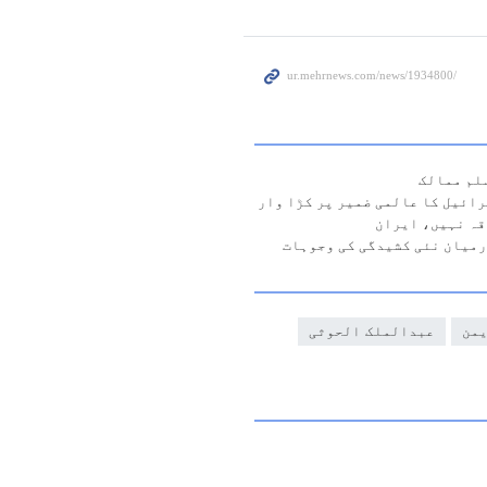
لم ممالک
ائیل کا عالمی ضمیر پر کڑا وار
قہ نہیں، ایران
درمیان نئی کشیدگی کی وجوہات
یمن
عبدالملک الحوثی