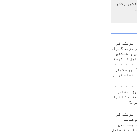
گجو ہلاک،
ہ
امریکہ کی
 مزید گہرا،
ی واشنگٹن
صل نہ کرسکا
اور سلامتی
اتحاد کیوں
یزر دفاعی
فاع کا نیا
وی؟
امریکہ کی
 شدید
 بعد بھی
 اہداف حاصل