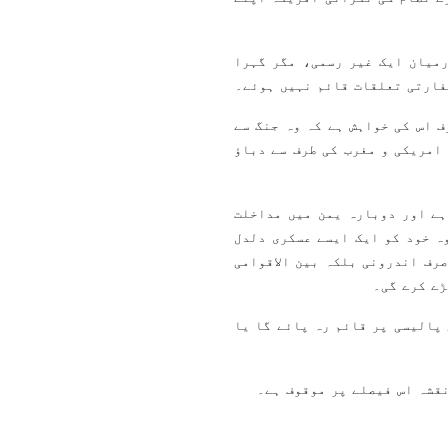
میان ایک غیر رسمی، مگر گہرا
فارتی تعلقات قائم نہیں ہوئے۔
 اس کی خواہش ہے کہ وہ جنگ سے
امریکی و مغرب کی طرف سے دباؤ
ہے اور دوبارہ یمن میں مداخلت
ہ خود کو ایک ایسے عسکری دلدل
رف اندرونی بلکہ بین الاقوامی
ڑے کرے گی۔
پالیسی پر قائم رہ پائے گا یا
قشہ اس فیصلے پر موقوف ہے۔