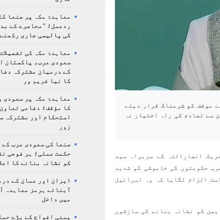
معاہدۂ مکہ پر صنعا کا
ردعمل؛ "محاصرے کے بد
کی پالیسی جاری رکھنے 
معاہدۂ مکہ کی تفصیلات
سعودی عرب، پاکستان ا
کے درمیان مشترکہ دفا
کا نیا فریم ور
معاہدۂ مکہ پر سعودی و
ے موقف کو شرمناک قرار دیتے
کا مؤقف؛ دفاعی تعاون،
ن سے تصادم کی راہ اختیار نہ
استحکام اور مشترکہ سل
زور
صنعا کی سعودی عرب کے خ
حکمت عملی؛ ہر فوجی نق
ریک انصاراللہ کے سربراہ سید
کو نشانہ بنانے کا اعلا
رب حکومتوں کی خاموشی کو شدید
ست الزام لگایا کہ وہ اسرائیل
ایران اور عمان کے درم
آبنائے ہرمز معاہدہ آ
میں داخل
یمن کو نشانہ بنانے کی سازشوں
یمنی افواج کے بڑے حمل