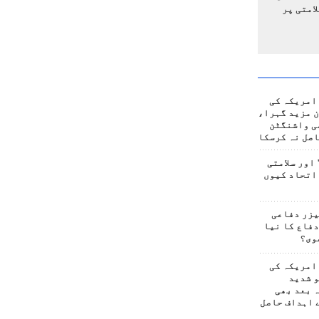
امتی پر
امریکہ کی
 مزید گہرا،
ی واشنگٹن
صل نہ کرسکا
اور سلامتی
اتحاد کیوں
یزر دفاعی
فاع کا نیا
وی؟
امریکہ کی
 شدید
 بعد بھی
 اہداف حاصل