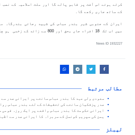
کرتے ہوئے اس آفت پر قابو پالے گا اور ملت اسلامیہ کے نصب 
کے ساتھ جاری رکھے گا۔
ایران کے جنوبی شہر بندر عباس کی شہید رجائی بندرگاہ می
میں اب تک 18 افراد جاں بحق اور 800 سے زائد کے زخمی ہو چکے ہیں۔
News ID
1932227
مطالب مرتبط
سعودی ولی عہد کا بندر عباس سانحے پر ایرانی صدر سے 
صدر پزشکیان سانحے کی تحقیقات کے لئے بندر عباس روا
ایرانی حکومت کا بندر عباس واقعے پر ایک روزہ قومی سو
یمن کی سپریم کونسل کے سربراہ کا ایرانی صدر سے اظہا
لیبلز