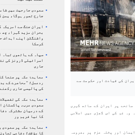
سعودی جارحیت میں شامل
جارح تصور ہوگا، یمن ک
ایران جنگ سے امریکہ ک
بحران مزید گہرا، چھ م
واشنگٹن اپنے اہداف ح
کرسکا
سپاہ کے ہاتھوں تباہ ا
اسرائیلی ڈرونز کی نئ
جاری
معاہدۂ مکہ پر صنعا کا
یران کی قیادت اور حکومت سے
ردعمل؛ "محاصرے کے بد
کی پالیسی جاری رکھنے 
معاہدۂ مکہ کی تفصیلات
سعودی عرب، پاکستان ا
سانحے پر ایران کے ساتھ گہری
کے درمیان مشترکہ دفا
 وہ غم کی اس گھڑی میں اسلامی
کا نیا فریم ور
معاہدۂ مکہ پر سعودی و
ایمان اور پختہ عزم پر بھروسہ
کا مؤقف؛ دفاعی تعاون،