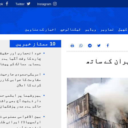
Facebook
Twitter
Instagram
کهيل
تصاوير
ویڈیو
ٹيكنالوجي
اخبار کے عناوین
10 ممتاز خبریں
خود انحصاری اور حقیق
چارے کا وقت آگیا ہے، 
ران کے ساتھ
ہمسایہ ممالک کو پیغا
امریکی-سعودی جارحیت،
مقاومت کا جوابی کارر
کرنے کا اعلان
ہیروشیما پر ایٹمی حمل
دار ذہنیت آج بھی واشن
حاکم ہے، صدر پزشکیان
بین الاقوامی مصنوعی ذ
تمغے جیت لیے