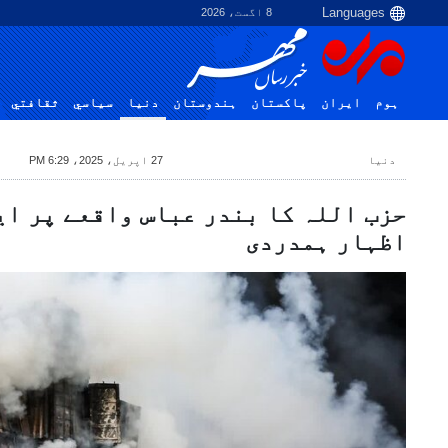
8 اگست، 2026
ہوم
ایران
پاکستان
ہندوستان
دنیا
سياسي
ثقافتي
دنیا
27 اپریل، 2025، 6:29 PM
حزب اللہ کا بندر عباس واقعے پر ای
اظہار ہمدردی