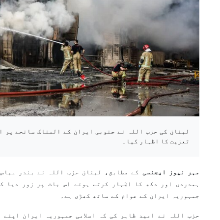
لبنان کی حزب اللہ نے جنوبی ایران کے المناک سانحے پر ا
تعزیت کا اظہار کیا۔
مہر نیوز ایجنسی
کے مطابق، لبنان حزب اللہ نے بندر عباس 
ہمدردی اور دکھ کا اظہار کرتے ہوئے اس بات پر زور دیا کہ
جمہوریہ ایران کے عوام کے ساتھ کھڑی ہے۔
حزب اللہ نے امید ظاہر کی کہ اسلامی جمہوریہ ایران اپنے 