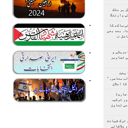
 ہر ملک
ی وارننگ
ی ساکھ کا
اہ بعد بھی
اصل نہ
مریکی و
ی تصاویر
 سخت
لے محاصرہ"
کا اعلان
 جاری؛
ور ترکیہ
عی تعاون
 ترک قیادت
 علاقائی