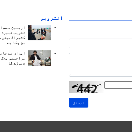
انٹرويو
اربعین محض ا
تقریب نہیں/ ا
کثیرالجہتی س
بن چکا ہے
ایران نے ثابت
مزاحمتی بلاک 
چھوڑے گا
ارسال