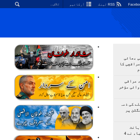
RSS لینک
آرکائیو
ی بھائی
عراقچی کا
م
 عراقی
وائی مؤخر
ے کی ذمہ
گٹن پر
ہانت
اولمپیاڈ؛ ایرانی طلباء نے 4