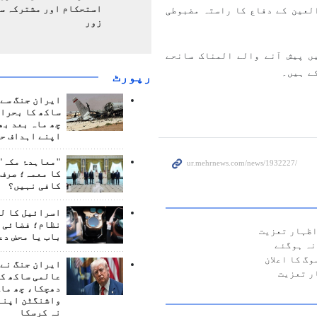
استحکام اور مشترکہ سل
العین کے دفاع کا راستہ مضبوطی
زور
ں پیش آنے والے المناک سانحے
رپورٹ
ایران جنگ سے 
ساکھ کا بحران
چھ ماہ بعد بھ
اپنے اہداف حا
"معاہدۂ مکہ" 
کا معمہ؛ صرف 
کافی نہیں؟
اسرائیل کا ل
نظام؛ فضائی د
اظہار تعزیت
باب یا محض دع
نہ ہوگئے
گ کا اعلان
ایران جنگ نے 
ر تعزیت
عالمی ساکھ کو
دھچکا، چھ ماہ
واشنگٹن اپنے
نہ کرسکا