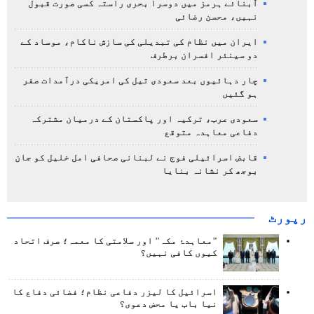
آبنائے ہرمز میں دوسرا بحری راستہ کسی صورت قبول
نہیں، محسن رضائی
ایران میں نظام کی تبدیلی کی سازش ناکام، موساد کے
دو سینئر افسران برطرف
چار دہائیوں بعد سعودی تیل کی امریکی درآمدات صفر
ہو گئیں
سعودی عرب، ترکیہ اور پاکستان کے درمیان مشترکہ
دفاعی معاہدہ متوقع
قابض اسرائیلی فوج نے لبنانی صحافی امل خلیل کو جان
بوجھ کر نشانہ بنایا
رپورٹ
"معاہدۂ مکہ" اور سلامتی کا معمہ؛ صرف اتحاد
کیوں کافی نہیں؟
اسرائیل کا لیزر دفاعی نظام؛ فضائی دفاع کا
نیا باب یا محض دعوی؟