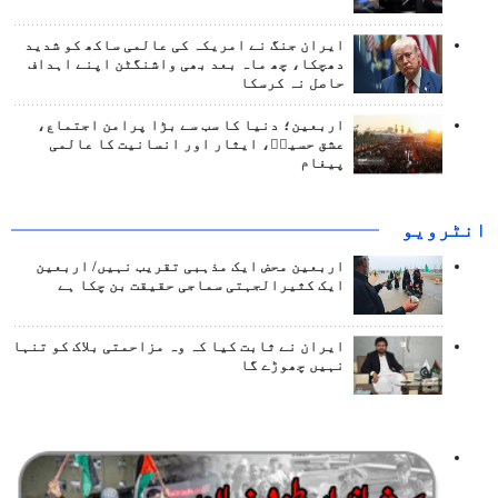
ایران جنگ نے امریکہ کی عالمی ساکھ کو شدید
دھچکا، چھ ماہ بعد بھی واشنگٹن اپنے اہداف
حاصل نہ کرسکا
اربعین؛ دنیا کا سب سے بڑا پرامن اجتماع،
عشق حسینؑ، ایثار اور انسانیت کا عالمی
پیغام
انٹرويو
اربعین محض ایک مذہبی تقریب نہیں/ اربعین
ایک کثیرالجہتی سماجی حقیقت بن چکا ہے
ایران نے ثابت کیا کہ وہ مزاحمتی بلاک کو تنہا
نہیں چھوڑے گا