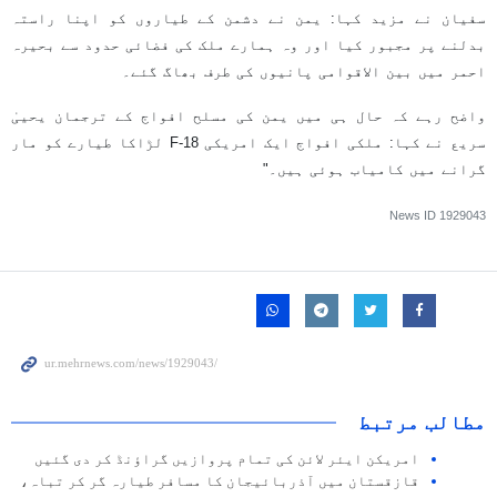
سفیان نے مزید کہا: یمن نے دشمن کے طیاروں کو اپنا راستہ
بدلنے پر مجبور کیا اور وہ ہمارے ملک کی فضائی حدود سے بحیرہ
احمر میں بین الاقوامی پانیوں کی طرف بھاگ گئے۔
واضح رہے کہ حال ہی میں یمن کی مسلح افواج کے ترجمان یحییٰ
سریع نے کہا: ملکی افواج ایک امریکی F-18 لڑاکا طیارے کو مار
گرانے میں کامیاب ہوئی ہیں۔"
News ID
1929043
مطالب مرتبط
امریکن ایئر لائن کی تمام پروازیں گراؤنڈ کر دی گئیں
قازقستان میں آذربائیجان کا مسافر طیارہ گر کر تباہ،