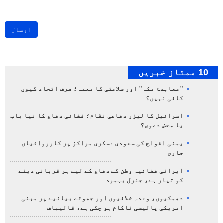
ارسال
10 ممتاز خبریں
"معاہدۂ مکہ" اور سلامتی کا معمہ؛ صرف اتحاد کیوں
کافی نہیں؟
اسرائیل کا لیزر دفاعی نظام؛ فضائی دفاع کا نیا باب
یا محض دعوی؟
یمنی افواج کی سعودی عسکری مراکز پر کارروائیاں
جاری
ایرانی فضائیہ وطن کے دفاع کے لیے ہر قربانی دینے
کو تیار ہے، جنرل بہمرد
دھمکیوں، وعدہ خلافیوں اور جھوٹے بیانیے پر مبنی
امریکی پالیسی ناکام ہو چکی ہے، قالیباف