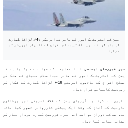
یمن کے اسٹریٹجک امور کے ماہر نے امریکی F-18 لڑاکا طیارے
کو مار گرانے میں ملک کی مسلح افواج کے کامیاب آپریشن کو
سراہا۔
مہر خبررساں ایجنسی
نے المعلومہ کے حوالے سے بتایا ہے کہ
یمن کے اسٹریٹجک امور کے ماہر عبدالسلام سفیان نے ملک کی
مسلح افواج کے ہاتھوں امریکی F-18 لڑاکا طیارے کے شکار کو
زبردست کامیابی قرار دیا۔
انہوں نے کہا: یہ آپریشن یمن کے خلاف امریکی اور برطانوی
جارحیت کے آغاز کے وقت ایک پیشگی کارروائی تصور کیا جاتا
ہے، جس کے دوران یو ایس ایس ہیری ٹرومین طیارہ بردار جہاز کو
نشانہ بنایا گیا تھا۔