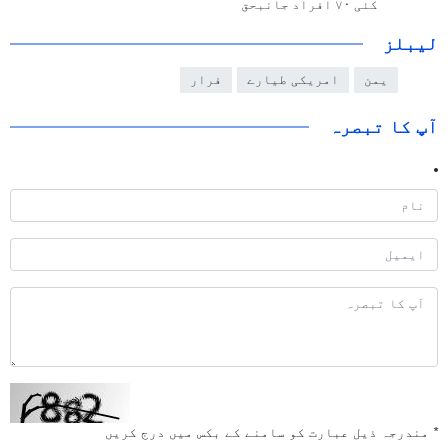
کئی ۷۰ افراد جانبحق
لیبلز
یمن
امریکی طیارے
فرار
آپ کا تبصرہ
*
مندرجہ ذیل عبارت کو سامنے کے بکس میں درج کریں