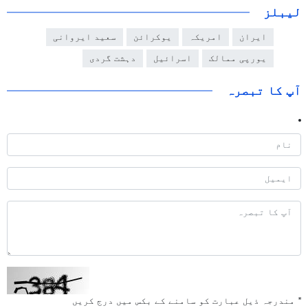
لیبلز
ایران
امریکہ
یوکرائن
سعید ایروانی
یورپی ممالک
اسرائیل
دہشت گردی
آپ کا تبصرہ
*
مندرجہ ذیل عبارت کو سامنے کے بکس میں درج کریں