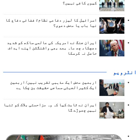
کیوں کافی نہیں؟
اسرائیل کا لیزر دفاعی نظام؛ فضائی دفاع کا
نیا باب یا محض دعوی؟
ایران جنگ نے امریکہ کی عالمی ساکھ کو شدید
دھچکا، چھ ماہ بعد بھی واشنگٹن اپنے اہداف
حاصل نہ کرسکا
انٹرويو
اربعین محض ایک مذہبی تقریب نہیں/ اربعین
ایک کثیرالجہتی سماجی حقیقت بن چکا ہے
ایران نے ثابت کیا کہ وہ مزاحمتی بلاک کو تنہا
نہیں چھوڑے گا