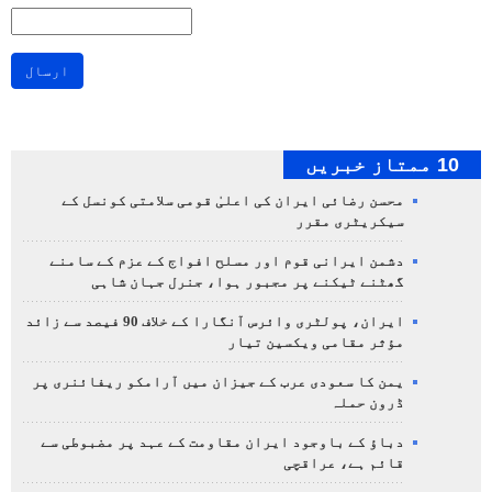
ارسال
10 ممتاز خبریں
محسن رضائی ایران کی اعلیٰ قومی سلامتی کونسل کے
سیکریٹری مقرر
دشمن ایرانی قوم اور مسلح افواج کے عزم کے سامنے
گھٹنے ٹیکنے پر مجبور ہوا، جنرل جہان شاہی
ایران، پولٹری وائرس آنگارا کے خلاف 90 فیصد سے زائد
مؤثر مقامی ویکسین تیار
یمن کا سعودی عرب کے جیزان میں آرامکو ریفائنری پر
ڈرون حملہ
دباؤ کے باوجود ایران مقاومت کے عہد پر مضبوطی سے
قائم ہے، عراقچی