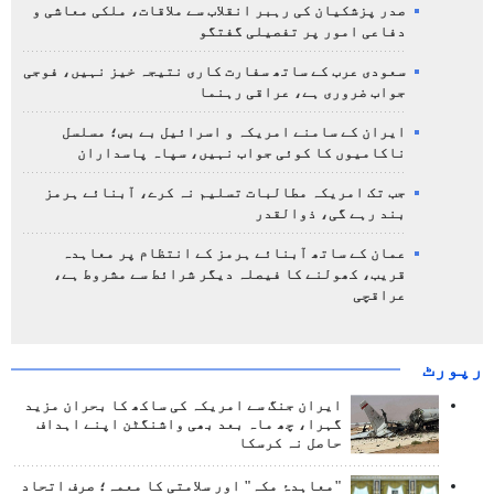
صدر پزشکیان کی رہبر انقلاب سے ملاقات، ملکی معاشی و
دفاعی امور پر تفصیلی گفتگو
سعودی عرب کے ساتھ سفارت کاری نتیجہ خیز نہیں، فوجی
جواب ضروری ہے، عراقی رہنما
ایران کے سامنے امریکہ و اسرائیل بے بس؛ مسلسل
ناکامیوں کا کوئی جواب نہیں، سپاہ پاسداران
جب تک امریکہ مطالبات تسلیم نہ کرے، آبنائے ہرمز
بند رہے گی، ذوالقدر
عمان کے ساتھ آبنائے ہرمز کے انتظام پر معاہدہ
قریب، کھولنے کا فیصلہ دیگر شرائط سے مشروط ہے،
عراقچی
رپورٹ
ایران جنگ سے امریکہ کی ساکھ کا بحران مزید
گہرا، چھ ماہ بعد بھی واشنگٹن اپنے اہداف
حاصل نہ کرسکا
"معاہدۂ مکہ" اور سلامتی کا معمہ؛ صرف اتحاد