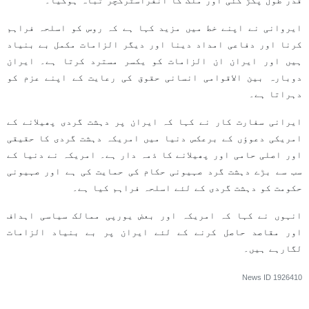
قدر طول پکڑ گئی اور ملک کا انفراسٹرکچر تباہ ہوگیا۔
ایروانی نے اپنے خط میں مزید کہا ہے کہ روس کو اسلحہ فراہم
کرنا اور دفاعی امداد دینا اور دیگر الزامات مکمل بے بنیاد
ہیں اور ایران ان الزامات کو یکسر مسترد کرتا ہے۔ ایران
دوبارہ بین الاقوامی انسانی حقوق کی رعایت کے اپنے عزم کو
دہراتا ہے۔
ایرانی سفارت کار نے کہا کہ ایران پر دہشت گردی پھیلانے کے
امریکی دعوؤں کے برعکس دنیا میں امریکہ دہشت گردی کا حقیقی
اور اصلی حامی اور پھیلانے کا ذمہ دار ہے۔ امریکہ نے دنیا کے
سب سے بڑے دہشت گرد صہیونی حکام کی حمایت کی ہے اور صہیونی
حکومت کو دہشت گردی کے لئے اسلحہ فراہم کیا ہے۔
انہوں نے کہا کہ امریکہ اور بعض یورپی ممالک سیاسی اہداف
اور مقاصد حاصل کرنے کے لئے ایران پر بے بنیاد الزامات
لگارہے ہیں۔
News ID
1926410