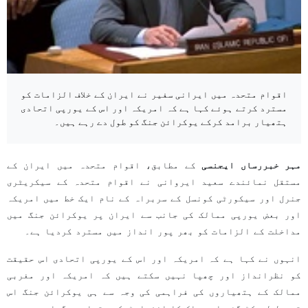
اقوام متحدہ میں ایرانی سفیر نے ایران کے خلاف الزامات کو
مسترد کرتے ہوئے کہا ہے کہ امریکہ اور اس کے یورپی اتحادی
ہتھیار برامد کرکے یوکرائن جنگ کو طول دے رہے ہیں۔
مہر خبررساں ایجنسی
کے مطابق، اقوام متحدہ میں ایران کے
مستقل نمائندے سعید ایروانی نے اقوام متحدہ کے سیکریٹری
جنرل اور سیکورٹی کونسل کے سربراہ کے نام ایک خط میں امریکہ
اور بعض یورپی ممالک کی جانب سے ایران پر یوکرائن جنگ میں
مداخلت کے الزامات کو بھر پور انداز میں مسترد کردیا ہے۔
انہوں نے کہا ہے کہ امریکہ اور اس کے یورپی اتحادی اس حقیقت
کو نظرانداز اور چھپا نہیں سکتے ہیں کہ امریکہ اور مغربی
ممالک کے ہتھیاروں کی فراہمی کی وجہ سے ہی یوکرائن جنگ اس