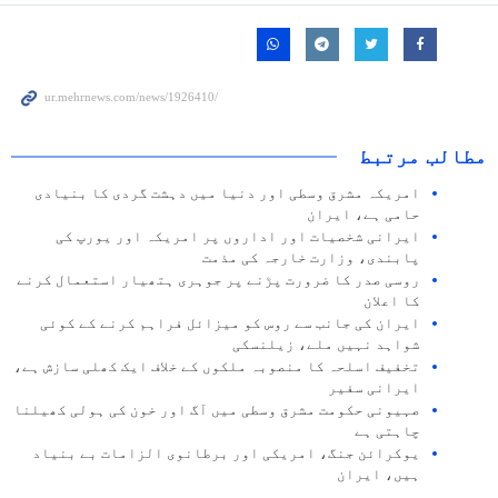
مطالب مرتبط
امریکہ مشرق وسطی اور دنیا میں دہشت گردی کا بنیادی
حامی ہے، ایران
ایرانی شخصیات اور اداروں پر امریکہ اور یورپ کی
پابندی، وزارت خارجہ کی مذمت
روسی صدر کا ضرورت پڑنے پر جوہری ہتھیار استعمال کرنے
کا اعلان
ایران کی جانب سے روس کو میزائل فراہم کرنے کے کوئی
شواہد نہیں ملے، زیلنسکی
تخفیف اسلحہ کا منصوبہ ملکوں کے خلاف ایک کھلی سازش ہے،
ایرانی سفیر
صہیونی حکومت مشرق وسطی میں آگ اور خون کی ہولی کھیلنا
چاہتی ہے
یوکرائن جنگ، امریکی اور برطانوی الزامات بے بنیاد
ہیں، ایران