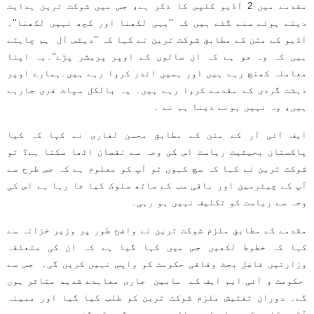
مقدمے میں 2 آڈیو کلپس کا ذکر ہے، جس میں شوکت ترین ہدایت
دیتے ہوئے سنے گئے ہیں کہ ’’یہی لکھنا اور کچھ نہیں لکھنا‘‘۔
آڈیو کے متن کے مطابق شوکت ترین نے کہا کہ ’’دیٹس آل ہم چاہتے
ہیں کہ وہ جو ہے کہ ان سالوں کے اوپر پریشر پڑے‘‘۔یہ اپنا
معاملہ کھنچ رہے ہیں اور ہمیں اندر کروا رہے ہیں۔ہمارے اوپر
دہشت گردی کے مقدمے کروا رہے ہیں۔ یہ بالکل سپاٹ فری جارہے
ہیں، وہ نہیں ہونے دینا ہم نے ۔
ایف آئی آر کے متن کے مطابق محسن لغاری نے کہا کہ کیا
پاکستان بحیثیت ریاست اس کی وجہ سے نقصان اٹھا سکتا ہے؟ تو
شوکت ترین نے کہا کہ سچ کہوں تو آپ کو معلوم ہے کہ جس طرح سے
آپ کے چیئرمین اور باقی سب کے ساتھ سلوک کیا جا رہا ہے اس کی
وجہ سے ریاست کو تکلیف نہیں ہو رہی۔
مقدمے کے مطابق ملزم شوکت ترین نے واضح طور پر وزیر خزانہ سے
کہا کہ خطوط لکھیں جس میں کہا گیا ہے کہ ان کی متعلقہ
وزارتیں فاضل بجٹ وفاقی حکومت کو واپس نہیں کریں گی۔ جس سے
حکومت و آئی ایم ایف کے مابین جاری معاہدے شدید متاثر ہوں
گے۔ دوران تفتیش ملزم شوکت ترین کو طلب کیا گیا اور مبینہ