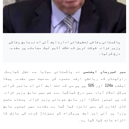
پاکستانی وفاقی تحقیقاتی ادارے ایف آئی اے نے سابق وفاقی
وزیر خزانہ شوکت ترین کے خلاف آڈیو لیک معاملے پر مقدمہ
درج کرلیا۔
مہر خبررساں ایجنسی
نے پاکستانی میڈیا سے نقل کیاہےکہ
راولپنڈی کے رہائشی ارشد محمود کی مدعیت میں مقدمہ پیکا
ایکٹ، 124a اور 505 پی پی سی کے تحت ایف آئی اے سائبر کرائم
سرکل اسلام آباد میں درج کیاگیا ہے، جس میں سابق وزیر خزانہ
کے پی تیمور جھگڑا اور سابق صوبائی وزیر خزانہ پنجاب محسن
خان لغاری کو بھی نامزد کیا گیا ہے۔مقدمے میں تینوں سابق
وزرا پر آئی ایم ایف پروگرام کو سبوتاژ کرنے کی سازش کا
الزام عائد کیا گیا ہے۔