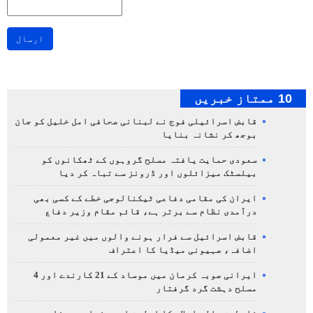
ارسال
10 ممتاز خبریں
قابض اسرائیلی فوج نے لبنانی صحافی امل خلیل کو جان
بوجھ کر نشانہ بنایا
سعودی حمایت یافتہ مسلح گروہوں کے ٹھکانوں کو
بیلسٹک میزائلوں اور ڈرونز سے تباہ کر دیا
ایران کی مقامی دفاعی ٹیکنالوجی خطے کے کسی بھی
درآمدی نظام سے برتر ہے، قائم مقام وزیر دفاع
قابض اسرائیل سے فرار ہونے والوں میں غیر معمولی
اضافہ، صہیونی میڈیا کا اعتراف
ایرانی صوبہ کرمان میں موساد کے 21 کارندے اور 4
مسلح دہشت گرد گرفتار