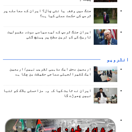
جنگ میں وقفہ یا نئی چال؟ ایران کے معاملے پر
ٹرمپ کی حکمت عملی کیا ہے؟
ایران جنگ ٹرمپ کے لیے سیاسی موت، مقبولیت
تاریخ کی کم ترین سطح پر پہنچ گئی
انٹرويو
اربعین محض ایک مذہبی تقریب نہیں/ اربعین
ایک کثیرالجہتی سماجی حقیقت بن چکا ہے
ایران نے ثابت کیا کہ وہ مزاحمتی بلاک کو تنہا
نہیں چھوڑے گا