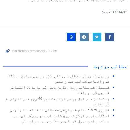
آڈیو کلپس کے مواد کے حوالے سے پوچھ گچھ کی گئی۔
News ID
1914719
مطالب مرتبط
بوریل کے بیان سے ظاہر ہوتا ہے کہ یورپی یونین مہنگا
قدم اٹھانے کے لیے تیار نہیں
کینیڈا کے مقامی ریڈ انڈین بچوں کی مزید 66 اجتماعی
قبروں کی دریافت
پاکستان میں ایل پی جی کی قیمت میں 60 روپے فی کلوگرام
کا اضافہ
فروری 1979: امام خمینی کی جلاوطنی سے فاتحانہ واپسی
اسکالر نہیں لیکن تاریخ کا طالب علم ہوں/ذہنی اور
ثقافتی اثر قبول کرنا بھی غلامی ہے، عمران خان