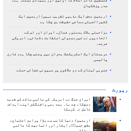
فلسطین عالم اسلام کا اولین اور بنیادی مسئلہ ہے،
صدر پزشکیان
اربعین محض ایک مذہبی تقریب نہیں/ اربعین ایک
کثیرالجہتی سماجی حقیقت بن چکا ہے
مزاحمتی بلاک بدستور فعال، ایران اور اس کے
اتحادیوں نے غیرمعمولی استقامت دکھائی، امریکی
جریدہ
عربستان ایک اسٹریٹجک بحران میں پھنس چکا ہے، فارن
پالیسی
جنوبی لبنان کے دو علاقوں پر صہیونی فضائی حملے
رپورٹ
ایران جنگ نے امریکہ کی عالمی ساکھ کو شدید
دھچکا، چھ ماہ بعد بھی واشنگٹن اپنے اہداف
حاصل نہ کرسکا
اربعین؛ دنیا کا سب سے بڑا پرامن اجتماع،
عشق حسینؑ، ایثار اور انسانیت کا عالمی
پیغام