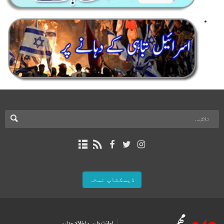
ڈیسکٹاپ نسخہ