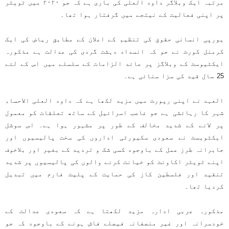
مرتبہ ایک وبلاگر داود العلی کی باری ہے کہ جو ۲۰۲۰ میں ٹویٹر
پر اپنی فعالیت کے نیتجے میں گرفتار ہوا تھا۔
یورپی انسانی حقوق کی تنظیم کے اعلان کے مطابق ریاض کی ایک
کرمنل کورٹ نے جو کہ انسداد دہشت گردی کی عدالت ہے مذکورہ
ایکٹیوسٹ کے وبلاگز پر عائد الزامات کے سلسلے میں اس کے لئے
25 سال قید کی سزا سنائی ہے۔
العہد نے اپنی رپورٹ میں مزید لکھا ہے کہ داود العلی الاحساء
شہر کا رہائشی ہے جو غاصب اسرائیل کے ساتھ تعلقات کو معمول
پر لانے کے شدید مخالف کے طور پر مشہور ہوا ہے۔ اس سوشل
ایکٹویسٹ نے سعودی سکیورٹی اداروں کی سخت پالیسیوں اور
جابرانہ طرز عمل کے باوجود کسی شک و تردید کے بغیر اور بلاخوف
اپنے ٹویٹر اکاونٹ کو خیانت کرنے والوں کی پالیسیوں پر شدید
تنقید اور فلسطین کاز کی حمایت کے پلیٹ فارم میں تبدیل
کردیا تھا۔
مذکورہ عربی ادارہ مزید لکھتا ہے کہ سعودی عدالت کے
خودسرانہ اور غیر منصفانہ فیصلے فاش ہونے کے باوجود کہ جو