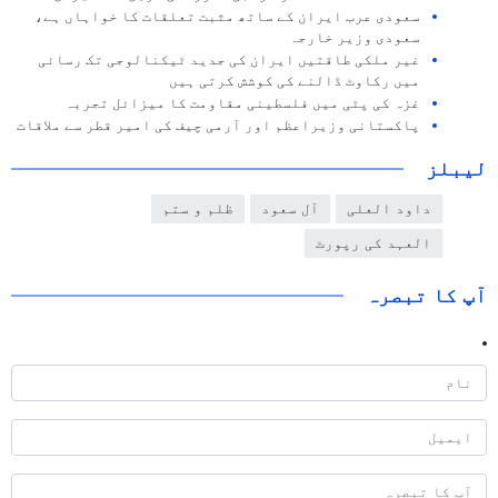
سعودی عرب ایران کے ساتھ مثبت تعلقات کا خواہاں ہے،
سعودی وزیر خارجہ
غیر ملکی طاقتیں ایران کی جدید ٹیکنالوجی تک رسائی
میں رکاوٹ ڈالنے کی کوشش کرتی ہیں
غزہ کی پٹی میں فلسطینی مقاومت کا میزائل تجربہ
پاکستانی وزیراعظم اور آرمی چیف کی امیر قطر سے ملاقات
لیبلز
داود العلی
آل سعود
ظلم و ستم
العہد کی رپورٹ
آپ کا تبصرہ