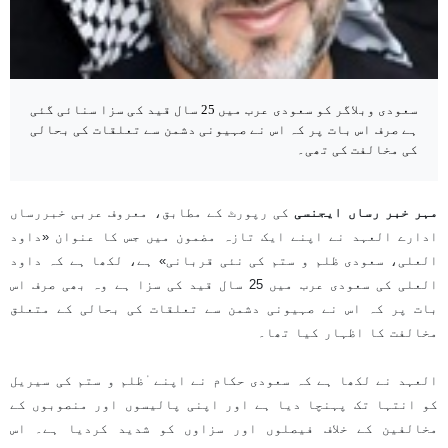
سعودی وبلاگر کو سعودی عرب میں 25 سال قید کی سزا سنائی گئی
ہے صرف اس بات پر کہ اس نے صہیونی دشمن سے تعلقات کی بحالی
کی مخالفت کی تھی۔
مہر خبر رساں ایجنسی
کی رپورٹ کے مطابق، معروف عربی خبررساں
ادارے العہد نے اپنے ایک تازہ مضمون میں جس کا عنوان «داود
العلی، سعودی ظلم و ستم کی نئی قربانی» ہے، لکھا ہے کہ داود
العلی کی سعودی عرب میں 25 سال قید کی سزا ہے وہ بھی صرف اس
بات پر کہ اس نے صہیونی دشمن سے تعلقات کی بحالی کے متعلق
مخالفت کا اظہار کیا تھا۔
العہد نے لکھا ہے کہ سعودی حکام نے اپنے ٰظلم و ستم کی سیریل
کو انتہا تک پہنچا دیا ہے اور اپنی پالیسوں اور منصوبوں کے
مخالفین کے خلاف فیصلوں اور سزاوں کو شدید کردیا ہے۔ اس