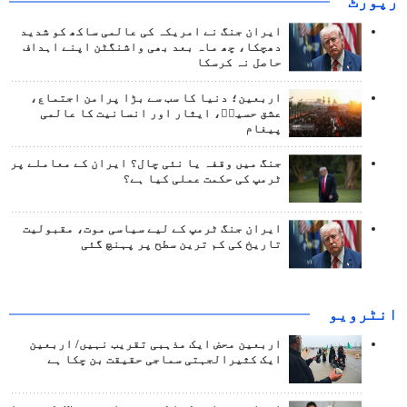
رپورٹ
ایران جنگ نے امریکہ کی عالمی ساکھ کو شدید
دھچکا، چھ ماہ بعد بھی واشنگٹن اپنے اہداف
حاصل نہ کرسکا
اربعین؛ دنیا کا سب سے بڑا پرامن اجتماع،
عشق حسینؑ، ایثار اور انسانیت کا عالمی
پیغام
جنگ میں وقفہ یا نئی چال؟ ایران کے معاملے پر
ٹرمپ کی حکمت عملی کیا ہے؟
ایران جنگ ٹرمپ کے لیے سیاسی موت، مقبولیت
تاریخ کی کم ترین سطح پر پہنچ گئی
انٹرويو
اربعین محض ایک مذہبی تقریب نہیں/ اربعین
ایک کثیرالجہتی سماجی حقیقت بن چکا ہے