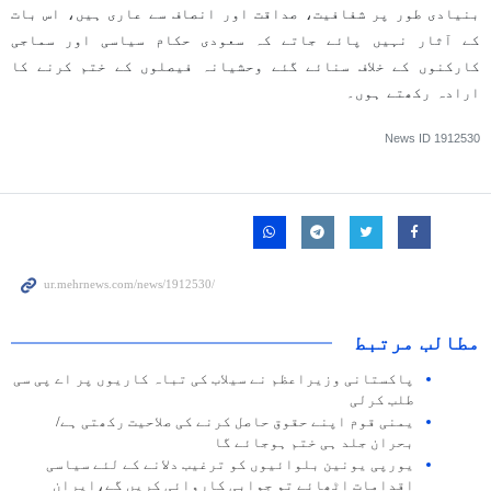
بنیادی طور پر شفافیت، صداقت اور انصاف سے عاری ہیں، اس بات
کے آثار نہیں پائے جاتے کہ سعودی حکام سیاسی اور سماجی
کارکنوں کے خلاف سنائے گئے وحشیانہ فیصلوں کے ختم کرنے کا
ارادہ رکھتے ہوں۔
News ID
1912530
مطالب مرتبط
پاکستانی وزیراعظم نے سیلاب کی تباہ کاریوں پر اے پی سی
طلب کرلی
یمنی قوم اپنے حقوق حاصل کرنے کی صلاحیت رکھتی ہے/
بحران جلد ہی ختم ہوجائے گا
یورپی یونین بلوائیوں کو ترغیب دلانے کے لئے سیاسی
اقدامات اٹھائے تو جوابی کاروائی کریں گے،ایران