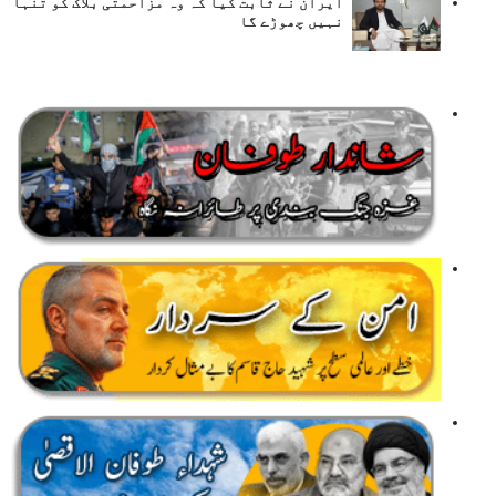
ایران نے ثابت کیا کہ وہ مزاحمتی بلاک کو تنہا
نہیں چھوڑے گا