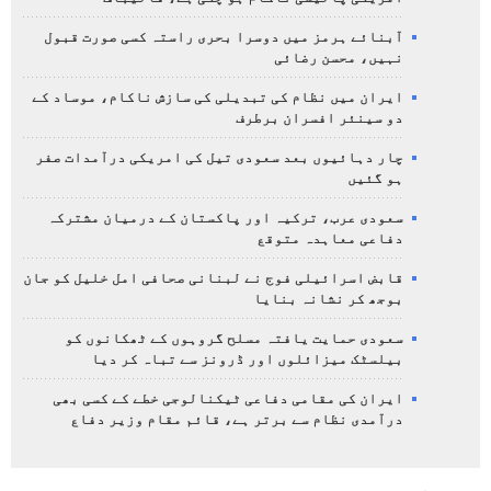
آبنائے ہرمز میں دوسرا بحری راستہ کسی صورت قبول
نہیں، محسن رضائی
ایران میں نظام کی تبدیلی کی سازش ناکام، موساد کے
دو سینئر افسران برطرف
چار دہائیوں بعد سعودی تیل کی امریکی درآمدات صفر
ہو گئیں
سعودی عرب، ترکیہ اور پاکستان کے درمیان مشترکہ
دفاعی معاہدہ متوقع
قابض اسرائیلی فوج نے لبنانی صحافی امل خلیل کو جان
بوجھ کر نشانہ بنایا
سعودی حمایت یافتہ مسلح گروہوں کے ٹھکانوں کو
بیلسٹک میزائلوں اور ڈرونز سے تباہ کر دیا
ایران کی مقامی دفاعی ٹیکنالوجی خطے کے کسی بھی
درآمدی نظام سے برتر ہے، قائم مقام وزیر دفاع