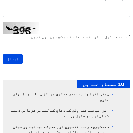
*
مندرجہ ذیل عبارت کو سامنے کے بکس میں درج کریں
ارسال
10 ممتاز خبریں
یمنی افواج کی سعودی عسکری مراکز پر کارروائیاں
جاری
ایرانی فضائیہ وطن کے دفاع کے لیے ہر قربانی دینے
کو تیار ہے، جنرل بہمرد
دھمکیوں، وعدہ خلافیوں اور جھوٹے بیانیے پر مبنی
امریکی پالیسی ناکام ہو چکی ہے، قالیباف