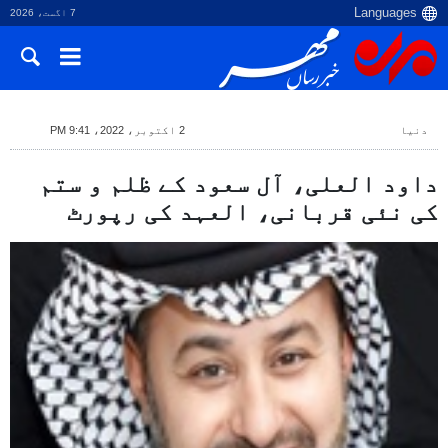
7 اگست، 2026
دنیا
2 اکتوبر، 2022، 9:41 PM
داود العلی، آل سعود کے ظلم و ستم
کی نئی قربانی، العہد کی رپورٹ