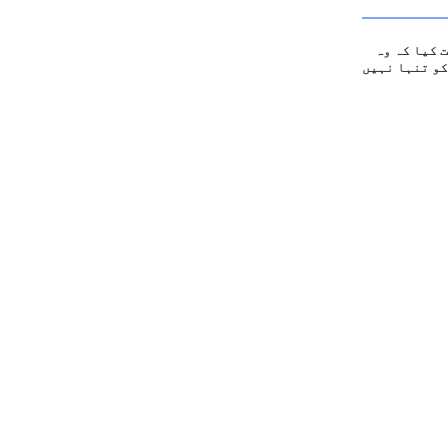
 کیا کہ وہ
کو تنہا نہیں