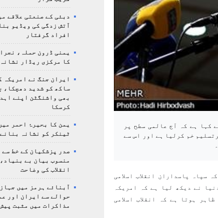
دبئی کے صنعتی علاقے م
آتش زدگی کی ویڈیو بنا
افراد گرفتار
یمنی ڈرون حملہ، نجرا
کا مرکزی ریڈار نشانہ 
ایران جنگ نے امریکہ ک
ساکھ کو شدید دھچکا، چ
بھی واشنگٹن اپنے اہدا
کرسکا
یمن کا بحیرۂ احمر میں
ے کہا ہے کہ آج عالمی سطح پر
ٹینکر کو نشانہ بنانے 
رتسلیم خم کرلیا ہے اور اس سے
۔
صدر پزشکیان کے خط سے 
منسوب بیان بے بنیاد، 
انقلاب کی وضاحت
ہ سپاہ پاسداران انقلاب اسلامی
نیا نے دیکھ لیا ہے کہ امریکہ
آبنائے ہرمز میں جہاز 
حوالے سے ایران اور عم
ظاہر ہوتا ہے کہ انقلاب اسلامی
مذاکرات میں مثبت پیش 