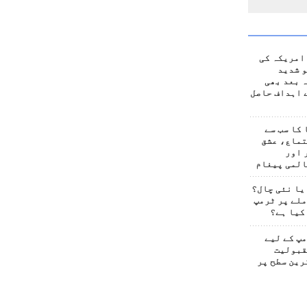
امریکہ کی
 شدید
 بعد بھی
 اہداف حاصل
کا سب سے
تماع، عشق
 اور
المی پیغام
یا نئی چال؟
لے پر ٹرمپ
کیا ہے؟
پ کے لیے
قبولیت
رین سطح پر