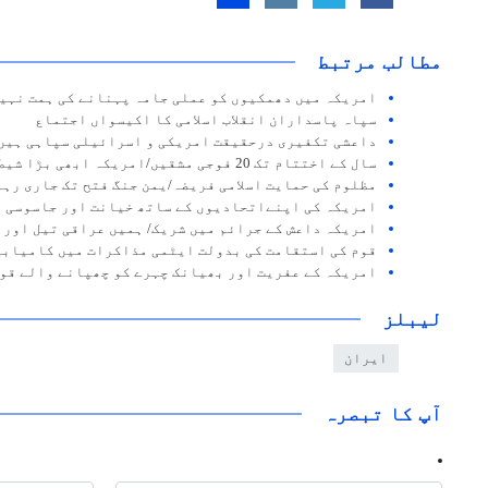
مطالب مرتبط
امریکہ میں دھمکیوں کو عملی جامہ پہنانے کی ہمت نہی
سپاہ پاسداران انقلاب اسلامی کا اکیسواں اجتماع
داعشی تکفیری درحقیقت امریکی و اسرائیلی سپاہی ہیں
سال کے اختتام تک 20 فوجی مشقیں/امریکہ ابھی بڑا شیطان ہے
مظلوم کی حمایت اسلامی فریضہ/یمن جنگ فتح تک جاری رہ
امریکہ کی اپنےاتحادیوں کے ساتھ خیانت اور جاسوسی
امریکہ داعش کے جرائم میں شریک/ ہمیں عراقی تیل اور 
قوم کی استقامت کی بدولت ایٹمی مذاکرات میں کامیابی
امریکہ کے عفریت اور بھیانک چہرے کو چھپانے والے قوم
لیبلز
ایران
آپ کا تبصرہ