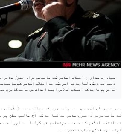
سپاہ پاسداران انقلاب اسلامی کے نائب سربراہ جنرل سلامی ن
دنیا نے دیکھ لیا ہے کہ امریکہ نے انقلاب اسلامی کے سامنے س
ظآہر ہوتا ہے کہ انقلاب اسلامی اپنے اہداف کی جانب گامزن ہے
مہر خبررساں ایجنسی نے سپاہ نیوز کے حوالے سے نقل کیا ہے ک
کے نائب سربراہ جنرل سلامی نے کہا ہے کہ آج عالمی سطح پر د
نے انقلاب اسلامی کے سامنے سرتسلیم خم کرلیا ہے اور اس سے 
اپنے اہداف کی جانب گامزن ہے۔