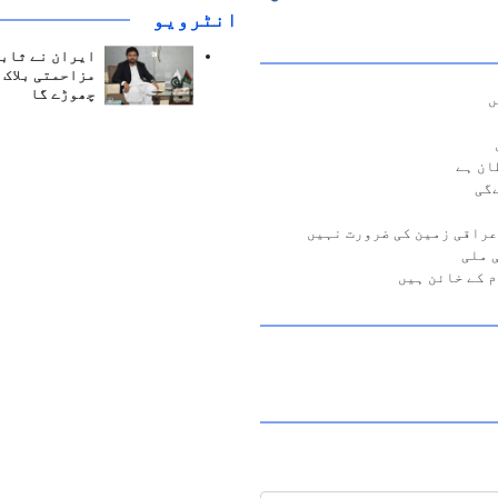
انٹرويو
ایران نے ثابت
مزاحمتی بلاک 
چھوڑے گا
ں
ےگی
عراقی زمین کی ضرورت نہیں
 ملی
 کے خائن ہیں