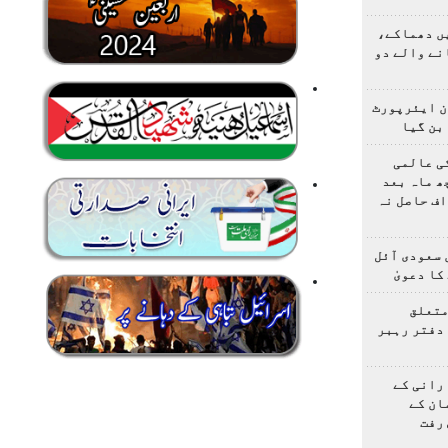
یں دھماکے،
نے والے دو
ن ایئرپورٹ
بن گیا
ی عالمی
ھ ماہ بعد
ف حاصل نہ
 سعودی آئل
کا دعویٰ
متعلق
دفتر رہبر
رانی کے
ان کے
رفت