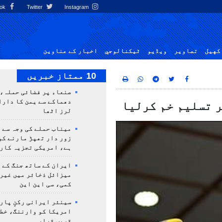
Facebook
Twitter
Instagram
کهيل
تصاوير
ویڈیو
ٹيكنالوجي
اخبار کے عناوین
10 ممتاز خبریں
صنعاء پر فضائی حملہ، 
دھماکے سے یمن کا دار
ر تسلیم خم کرلیا
لرز اٹھا
میناب حملے کی وجہ سے 
زور دار تھپڑ مارنے کو
ہے، امریکی تجزیہ کار
ایران کے ساتھ جنگ کے 
میزائل ذخائر میں غیر
کمی، سی این این
سینئر ایرانی رکنِ پار
امریکا کو وارننگ، خطے
قریب قرار