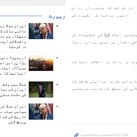
 اور شرافت کا علمبردار ہے اس
 ۔ انھوں نے کہا کہ عقیدے کو
رپورٹ
ایران جنگ نے 
عالمی ساکھ کو
یغمبر اسلام (ص) کی تعلیمات کی
دھچکا، چھ ماہ
واشنگٹن اپنے
قی اقدار پر مبنی ہے اور دنیا
نہ کرسکا
اربعین؛ دنیا 
وجہ یہ ہے کہ یہ انقلاب دنیا کے
بڑا پرامن اج
حسینؑ، ایثار
۔
انسانیت کا ع
سامراجی قدرت سے اپنی طاقت کا
جنگ میں وقفہ 
امی کی منطق کے سامنے سرتسلیم
ایران کے معام
کی حکمت عملی 
ایران جنگ ٹرم
سیاسی موت، م
تاریخ کی کم ت
پہنچ گئی