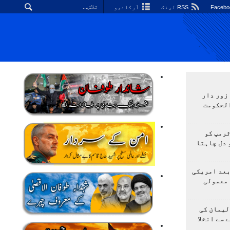
RSS لینک
آرکائیو
زور دار
الحکومت
ٹرمپ کو
 دل چاہتا
بعد امریکی
 معمولی
لیمان کی
 سے انخلا