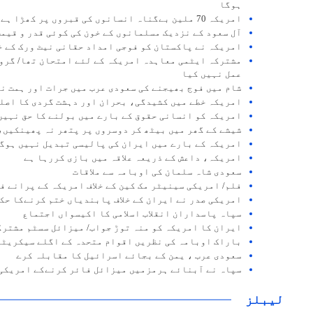
ہوگا
امریکہ 70 ملین بےگناہ انسانوں کی قبروں پر کھڑا ہے
آل سعود کے نزدیک مسلمانوں کے خون کی کوئی قدر و قیم
امریکہ نے پاکستان کو فوجی امداد حقانی نیٹ ورک کے خ
عمل نہیں کیا
شام میں فوج بھیجنے کی سعودی عرب میں جرات اور ہمت ن
امریکہ خطے میں کشیدگی، بحران اور دہشت گردی کا اصل
امریکہ کو انسانی حقوق کے بارے میں بولنے کا حق نہیں
شیشے کے گھر میں بیٹھ کر دوسروں پر پتھر نہ پھینکیں،
امریکہ کے بارے میں ایران کی پالیسی تبدیل نہیں ہوگ
امریکہ، داعش کے ذریعہ علاقہ میں بازی کررہا ہے
سعودی شاہ سلمان کی اوبامہ سے ملاقات
فلم/ امریکی سینیٹر مک کین کے خلاف امریکہ کے پرانے ف
امریکی صدر نے ایران کے خلاف پابندیاں ختم کرنےکا حک
سپاہ پاسداران انقلاب اسلامی کا اکیسواں اجتماع
ایران کا امریکہ کو منہ توڑ جواب/ میزائل سسٹم مشترک
باراک اوبامہ کی نظریں اقوام متحدہ کے اگلے سیکریٹر
سعودی عرب ، یمن کے بجائے اسرائیل کا مقابلہ کرے
سپاہ نے آبنائے ہرمزمیں میزائل فائر کرنےکے امریکی 
لیبلز