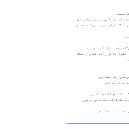
ت نہیں
لاف کارروائی سےمشروط کردی
مشترکہ ایٹمی معاہدہ امریکہ کے لئے امتحان تھا/ گروپ 1+5 نے اپنےوعدوں کے مطابق
ہیں
ی سبب
/امریکہ بڑا شیطان ہے
 جنرل حاجی زادہ کی وارننگ
ی
وجیوں کا مظاہرہ
م صادر کردیا
ہ اقدام کا حصہ نہیں
ی جنرل کے عہدے پر مرکوز
دعوے کو رد کردیا