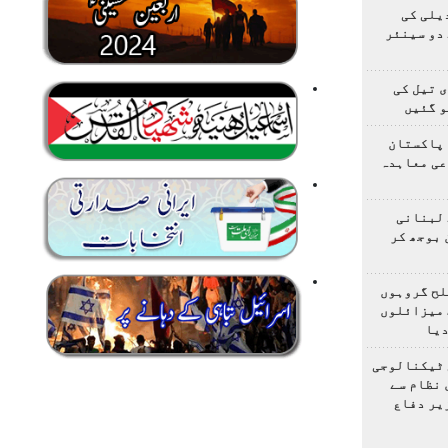
یلی کی
دو سینئر
 تیل کی
و گئیں
 پاکستان
عی معاہدہ
 لبنانی
 بوجھ کر
لح گروہوں
 میزائلوں
دیا
 ٹیکنالوجی
 نظام سے
یر دفاع