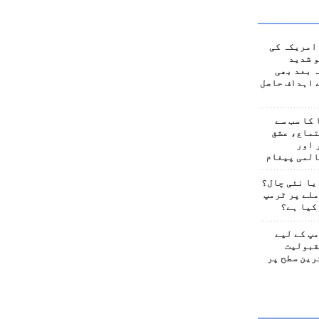
امریکہ کی
 شدید
 بعد بھی
 اہداف حاصل
کا سب سے
تماع، عشق
 اور
المی پیغام
یا نئی چال؟
لے پر ٹرمپ
کیا ہے؟
پ کے لیے
قبولیت
رین سطح پر