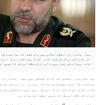
سپاہ پاسداران انقلاب اسلامی میں ولی فقیہ کے نمائندے کے 
اور قدرت کے زوال کی طرف اشارہ کرتے ہوئے کہا ہے کہ امری
جامہ پہنانے کی ہمت نہیں ، ایران کے خلاف امریکہ کا فوجی آپ
مہر خبررساں ایجنسی کے ساتھ گفتگو میں سپاہ پاسداران ان
نمائندے کے اعلی مشیرجنرل یداللہ جوانی نے امریکہ کی ط
اشارہ کرتے ہوئے کہا ہے کہ امریکہ میں اپنی دھمکیوں کو عم
ایران کے خلاف امریکہ کا فوجی آپشن ایک سراب ہے۔
یداللہ جوانی نے 15 سال کی محدودیت کے بعد ایر