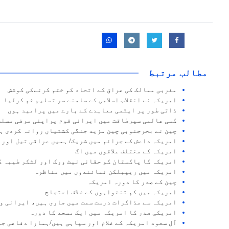
مطالب مرتبط
مغربی ممالک کی عراق کے اتحاد کو ختم کرنےکی کوشش
امریکہ نے انقلاب اسلامی کے سامنے سر تسلیم خم کرلیا
ذاتی طور پر ایٹمی معاہدے کے بارے میں پرامید ہوں
کسی عالمی سپرطاقت میں ایرانی قوم پراپنی مرضی مسلط
چین نے بحرجنوبی چین مزید جنگی کشتیاں روانہ کردی ہ
امریکہ داعش کے جرائم میں شریک/ ہمیں عراقی تیل اور 
امریکہ کے مختلف علاقوں میں آگ
امریکہ کا پاکستان کو حقانی نیٹ ورک اور لشکر طیبہ کے
امریکہ میں ریپبلکن نمائندوں میں مناظرہ
چین کے صدر کا دورہ امریکہ
امریکہ میں کم تنخواہوں کے خلاف احتجاج
امریکہ سے مذاکرات درست سمت میں جاری ہیں، ایرانی و
امریکی صدر کا امریکہ میں ایک مسجد کا دورہ
آل سعود امریکہ کے غلام اور سپاہی ہیں/ہمارا دفاعی ج