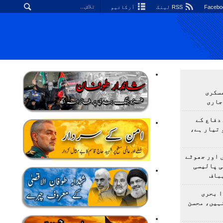
RSS لینک
آرکائیو
سکری
جاری
دفاع کے
 تیار ہے،
 اور جھوٹے
ی پالیسی
باف
ا بحری
ہیں، محسن