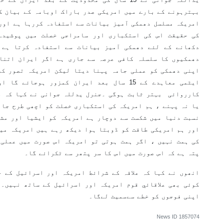
بہترہونے کے بارے میں امریکی صدر باراک اوبامہ کے بیان ک
امریکہ مسلسل دھمکی آمیز بیانات سے استفادہ کررہا ہے اور
کی حقیقت اس کی استکباری اور سامراجی خصلت میں پوشیدہ
دکھانے کے لئے دھمکی آمیز بیانات سے استفادہ کرتا ہے ا
دھمکیوں کا سلسلہ کافی عرصہ سے جاری ہے اگر ایران اتنا
اپنی دھمکی کو عملی جامہ پہنا دیتا لیکن امریکہ تصور کر
ایٹمی معاہدے کے 15 سال بعد ایران کمزور ہوجا
کارروائی بہتر ثابت ہوگی ۔جنرل یدللہ جوانی نے کہا کہ م
یا نہ پہنے ، ہم امریکہ کی استکباری خصلت کو اچھی طرح جان
نسبت دنیا میں شکست سے دوچار ہے امریکہ کو ایشیا اور مشر
اور ہم امریکی طاقت کو ڈوبتا ہوا دیکھ رہے ہیں امریکہ میں
کی ہمت نہیں ، اگر ہمت ہوتی تو امریکہ اس صورت میں عملی 
پتہ ہے کہ اس صورت میں اس کا سر پتھر سے ٹکرائے گا۔
انھوں نے کہا کہ علاقہ کے شرائط امریکہ اور اسرائیل کے خل
کوئی بھی علاقائي قوم امریکہ اور اسرائیل کے ساتھ نہیں۔ا
اپنی فوجوں کو خطے سےسمیٹ لےگا۔
News ID
1857074