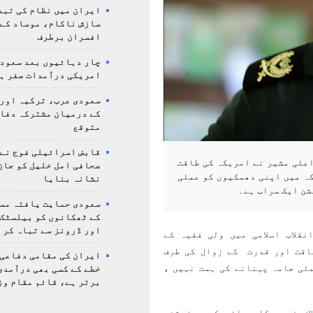
ایران میں نظام کی تبد
سازش ناکام، موساد کے 
افسران برطرف
چار دہائیوں بعد سعودی
امریکی درآمدات صفر ہ
سعودی عرب، ترکیہ اور
کے درمیان مشترکہ دفا
متوقع
قابض اسرائیلی فوج نے
اعلی مشیر نے امریکہ کی طاقت
صحافی امل خلیل کو جان
کہ میں اپنی دھمکیوں کو عملی
نشانہ بنایا
شن ایک سراب ہے۔
سعودی حمایت یافتہ مس
کے ٹھکانوں کو بیلسٹک
اور ڈرونز سے تباہ کر 
قلاب اسلامی میں ولی فقیہ کے
اقت اور قدرت کے زوال کی طرف
ایران کی مقامی دفاعی
لی جامہ پہنانے کی ہمت نہیں ،
خطے کے کسی بھی درآمدی
برتر ہے، قائم مقام وز
ان کے خلاف فوجی کارروائی کی پوزیشن