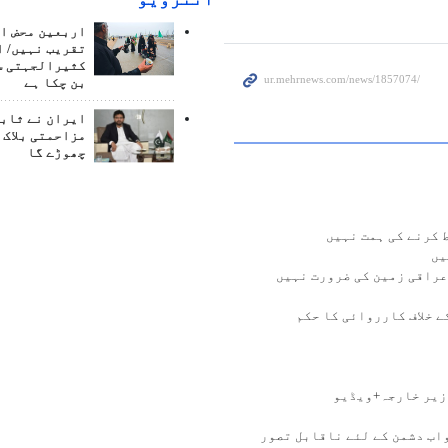
اربعین محض ا
تقریب نہیں/ ا
کثیرالجہتی س
بن چکا ہے
ایران نے ثابت
مزاحمتی بلاک 
چھوڑے گا
 کرنے کی ہمت نہیں
یں
عراقی زمین کی ضرورت نہیں
 خلاف کارروائی کا حکم
زیر خارجہ+ویڈیو
واب دشمن کے لئے ناقابل تصور