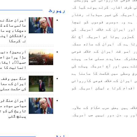
ی طرف اشارہ کرتے ہوئے کہا کہ
رپورٹ
 امریکہ کی غیر مہذبانہ رفتار
ایران جنگ نے 
 ہے وہ دوسری قوموں کو نیچا
عالمی ساکھ کو
ور ایران کے خلاف امریکہ کی
دھچکا، چھ ماہ
واشنگٹن اپنے
 کمزور ہوتا تو امریکہ آج تک
نہ کرسکا
تا ہے کہ ایران کے ساتھ ممکہ
ئے گا اور اسو قت ایران کے خلاف فوجی
اربعین؛ دنیا 
بڑا پرامن اج
شترکہ معاہدے عملی جامہ پہنے
حسینؑ، ایثار
تے ہیں اور آج امریکہ پہلے کی
انسانیت کا ع
ق وسطی میں شکست کا سامنا ہے
جنگ میں وقفہ 
 ایران کے خلاف فوجی کارروائی
ایران کے معام
اقدام کرتا ، لیکن امریکہ کو
کی حکمت عملی 
ایران جنگ ٹرم
سیاسی موت، م
اف ہیں بعض عرب حکام کے علاوہ
تاریخ کی کم ت
ور وہ دن دور نہیں جب امریکہ
پہنچ گئی
انٹرويو