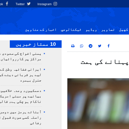
Facebook
Twitter
Instagram
کهيل
تصاوير
ویڈیو
ٹيكنالوجي
اخبار کے عناوین
10 ممتاز خبریں
یمنی افواج کی سعودی ع
مراکز پر کارروائیاں 
پہنانے کی ہمت
ایرانی فضائیہ وطن کے 
لیے ہر قربانی دینے کو
جنرل بہمرد
دھمکیوں، وعدہ خلافیوں
بیانیے پر مبنی امریک
ناکام ہو چکی ہے، قالی
آبنائے ہرمز میں دوسر
راستہ کسی صورت قبول ن
رضائی