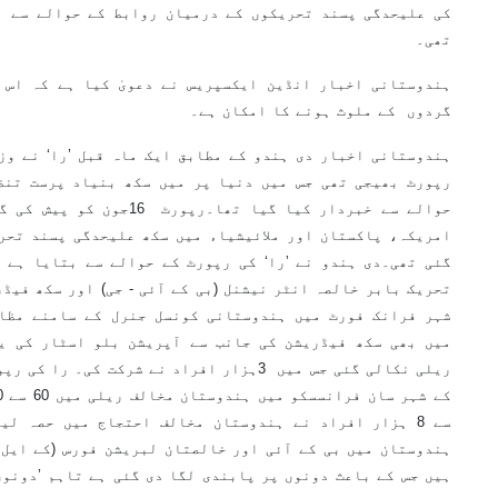
کی علیحدگی پسند تحریکوں کے درمیان روابط کے حوالے سے بھ
تھی۔
ہندوستانی اخبار انڈین ایکسپریس نے دعویٰ کیا ہے کہ اس 
گردوں کے ملوث ہونے کا امکان ہے۔
ہندوستانی اخبار دی ہندو کے مطابق ایک ماہ قبل ’را‘ نے وزی
رپورٹ بھیجی تھی جس میں دنیا پر میں سکھ بنیاد پرست تنظ
حوالے سے خبردار کیا گیا تھا۔رپورٹ
16
جون کو پیش کی گ
امریکہ، پاکستان اور ملائیشیاء میں سکھ علیحدگی پسند تحری
تحریک بابر خالصہ انٹر نیشنل (بی کے آئی - جی) اور سکھ فیڈر
شہر فرانک فورٹ میں ہندوستانی کونسل جنرل کے سامنے مظا
میں بھی سکھ فیڈریشن کی جانب سے آپریشن بلو اسٹار کی یا
ریلی نکالی گئی جس میں
3
ہزار افراد نے شرکت کی۔ را کی رپو
سے 8 ہزار افراد نے ہندوستان مخالف احتجاج میں حصہ لی
ہندوستان میں بی کے آئی اور خالصتان لبریشن فورس (کے ایل 
ہیں جس کے باعث دونوں پر پابندی لگا دی گئی ہے تاہم ’دونوں