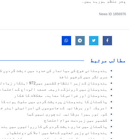
پھر منظم ہورہے ہیں۔
News ID
1856976
مطالب مرتبط
ہندوستانی فوج کی میانمار کی حدود میں دہشت گردوں کے
سری نگر میں کرفیو نافذ
ہندوستان کے زیر انتظام کشمیر میں972 اہلکار زیادتی کے واقعات میں ملوث
ہندوستان میں ڈرونزکے ذریعہ جمعۃ الوداع کے اجتماع
ہندوستان اور فرانس کا معاہدہ مشکلات کا شکار
پاکستان کا ہندوستان پردہشت گردی میں ملوث ہونے کا 
امریکہ اور برطانیہ کے جاسوسوں کی اسرائیلی ایئر فو
کوہ نور ہیرا برطانیہ نے چوری نہیں کیا
کشمیر میں زبردست عوام احتجاج
پاکستان میں جاری دہشت گردی کی کارروائیوں میں ہند
ہندوستانی وزیر تعلیم کےخط میں املا کی دوغلطیاں