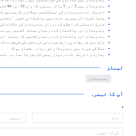
ہندوستان میں کسانوں کی خودکشیوں میں ریکارڈ اضافہ
ہندوستان میں 3 اور 5 سالہ بہنوں کا وزن 33 اور 44 کلو
امریکہ نے ہندوستان کی نیوکلئیر سپلائرز گروپ میں شم
پٹھانکوٹ ائربیس پر حملے میں پاکستانی خفیہ ایجنسی
جنرل اسمبلی کے اجلاس کے دوران ہندوستان کو ملاقات کی
ہندوستان اور پاکستان کے درمیان مسئلہ کشمیر ہی بن
ہندوستان اور پاکستان کے درمیان کشمیر کا مسئلہ اصل
تاج محل کے مقام پر ایک جوڑے کی خودکشی کی کوشش ناکا
جنگ کی صورت میں ہندوستان کو زیادہ نقصان ہوگا
بھارت و امریکہ کے درمیان ہیلی کاپٹر کا معاہدہ حتم
لیبلز
ہندوستان
آپ کا تبصرہ