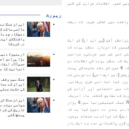
ی خفیہ اطلاعات فراہم کی گئی
رپورٹ
واقعے میں لشکر طیبہ کے دہشت
ایران جنگ نے 
عالمی ساکھ کو
دھچکا، چھ ماہ
واشنگٹن اپنے
راعظم آفس (پی ایم او) کو ایک
نہ کرسکا
یموں کے دوبارہ منظم ہونے کے
ئی تھی جس میں جرمنی، فرانس،
اربعین؛ دنیا 
بڑا پرامن اج
ک کے منظم ہونے کی اطلاعات دی
حسینؑ، ایثار
گئی تھی۔دی ہندو نے ’را‘ کی رپورٹ کے حوالے سے بتایا ہے کہ 6 جون کو سکھ علیحدگی پسند
انسانیت کا ع
یشن (ایس ایف
-
جی) نے جرمنی کے
جنگ میں وقفہ 
ہرہ کیا تھا۔اسی طرح برطانیہ
ایران کے معام
د میں احتجاجی اور آزادی کی
کی حکمت عملی 
رٹ کے مطابق گذشتہ ماہ امریکہ
ایران جنگ ٹرم
کے شہر سان فرانسسکو میں ہندوستان مخالف ریلی میں 60 سے 70 جبکہ کیلیفورنیا میں 6 ہزار
سیاسی موت، م
ا۔دی ہندو نے دعویٰ کیا ہے کہ
تاریخ کی کم ت
پہنچ گئی
ایف) کے حوالے سے خدشات موجود
 گرو پاکستانی مدد سے ایک بار