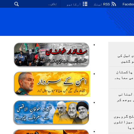
RSS لینک
آرکائیو
 تیل کی
و گئیں
 پاکستان
عی معاہدہ
 لبنانی
 بوجھ کر
لح گروہوں
 میزائلوں
دیا