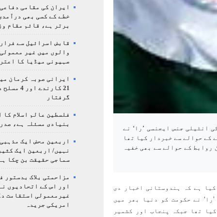
ایران کی مقامی دفاعی
خطے کے کسی بھی درآمدی
برتر ہے، قائم مقام وز
قابض اسرائیل سے فرار 
والوں میں غیر معمولی
صہیونی میڈیا کا اعتر
ایرانی صوبہ کرمان میں
21 کارندے اور
گرفتار
فلسطین عالم اسلام کا 
بنیادی مسئلہ ہے، صدر
 انٹیلی جنس ایجنسی ’را‘ نے
 کے حوالے سے خبردار کیا تھا
اربعین محض ایک مذہبی
 روابط کے حوالے سے بھی خفیہ
نہیں/ اربعین ایک کثی
سماجی حقیقت بن چکا ہے
مزاحمتی بلاک بدستور ف
اور اس کے اتحادیوں نے
کیا ہے کہ ہندوستانی اخبار دی
غیرمعمولی استقامت د
را‘ نے حکومت کو دنیا بھر میں
امریکی جریدہ
کیا تھا جبکہ پنجاب اور کشمیر