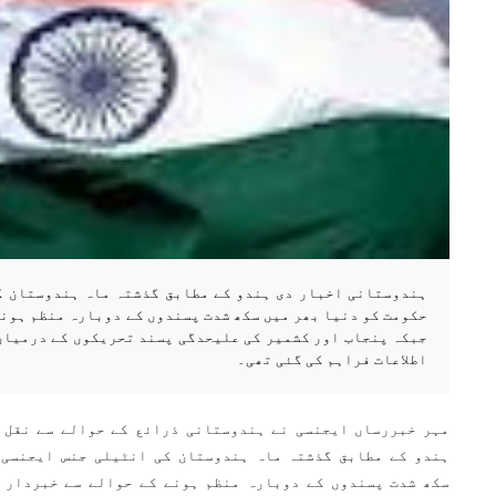
ہندوستانی اخبار دی ہندو کے مطابق گذشتہ ماہ ہندوستان کی
حکومت کو دنیا بھر میں سکھ شدت پسندوں کے دوبارہ منظم ہونے
جبکہ پنجاب اور کشمیر کی علیحدگی پسند تحریکوں کے درمیان
اطلاعات فراہم کی گئی تھی۔
مہر خبررساں ایجنسی نے ہندوستانی ذرائع کے حوالے سے نقل 
ہندو کے مطابق گذشتہ ماہ ہندوستان کی انٹیلی جنس ایجنسی ’
سکھ شدت پسندوں کے دوبارہ منظم ہونے کے حوالے سے خبردار 