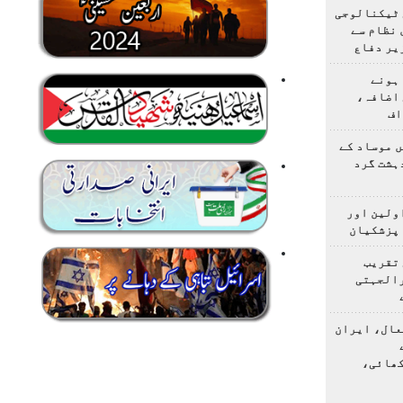
 ٹیکنالوجی
 نظام سے
یر دفاع
ہونے
 اضافہ،
اف
 موساد کے
 4 مسلح دہشت گرد
اولین اور
 پزشکیان
 تقریب
رالجہتی
عال، ایران
کھائی،