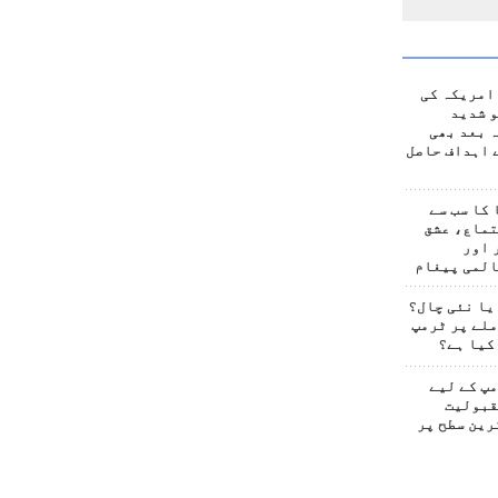
امریکہ کی
 شدید
 بعد بھی
 اہداف حاصل
کا سب سے
تماع، عشق
 اور
المی پیغام
یا نئی چال؟
لے پر ٹرمپ
کیا ہے؟
پ کے لیے
قبولیت
رین سطح پر