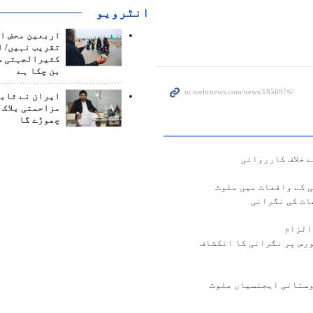
انٹرويو
اربعین محض ا
تقریب نہیں/ ا
کثیرالجہتی س
بن چکا ہے
ایران نے ثابت
مزاحمتی بلاک 
چھوڑے گا
 خلاف کارروائی
ات کی نگرانی
الزام
رس پر نگرانی کا انکشاف
وستانی ایجنسیاں ملوث