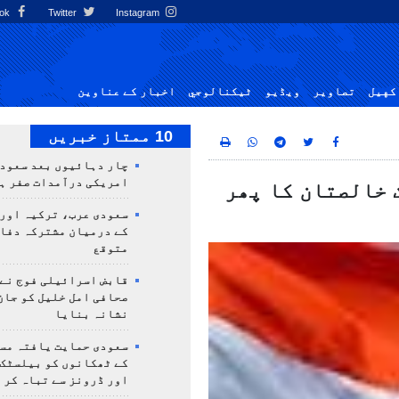
Facebook
Twitter
Instagram
کهيل
تصاوير
ویڈیو
ٹيكنالوجي
اخبار کے عناوین
10 ممتاز خبریں
چار دہائیوں بعد سعودی
امریکی درآمدات صفر ہ
 خالصتان کا پھر
سعودی عرب، ترکیہ اور
کے درمیان مشترکہ دفا
متوقع
قابض اسرائیلی فوج نے
صحافی امل خلیل کو جان
نشانہ بنایا
سعودی حمایت یافتہ مس
کے ٹھکانوں کو بیلسٹک
اور ڈرونز سے تباہ کر 