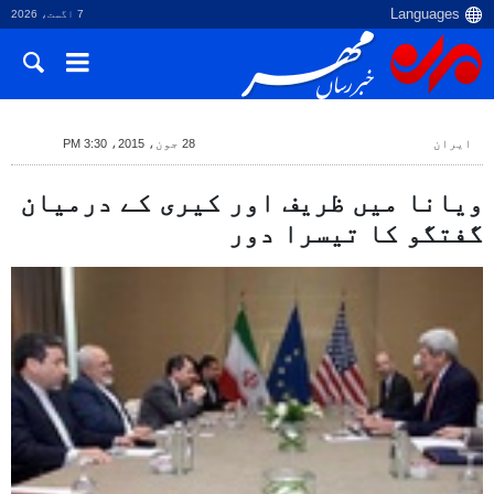
7 اگست، 2026
ایران
28 جون، 2015، 3:30 PM
ویانا میں ظریف اور کیری کے درمیان
گفتگو کا تیسرا دور