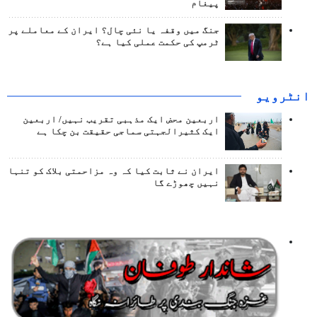
پیغام
جنگ میں وقفہ یا نئی چال؟ ایران کے معاملے پر
ٹرمپ کی حکمت عملی کیا ہے؟
انٹرويو
اربعین محض ایک مذہبی تقریب نہیں/ اربعین
ایک کثیرالجہتی سماجی حقیقت بن چکا ہے
ایران نے ثابت کیا کہ وہ مزاحمتی بلاک کو تنہا
نہیں چھوڑے گا