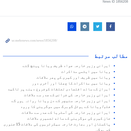
News ID
1856208
مطالب مرتبط
ایرانی وزیر خارجہ جواد ظریف ویانا پہنچ گئے
ویانا میں ایٹمی مذاکرات
ویانا میں ظریف اور کیری کی پھر ملاقات
ویانا میں مذاکرات کا چھٹا اور آخری دور
ایران کے ساتھ اقتصادی تعلقات کوفروغ دینے پر تاکید
ایرانی وزیر خارجہ کی فرانس کے صدر سے ملاقات
ایرانی وزیر خارجہ سنیچر کے دن ویانا روانہ ہوں گے
فلم/ ویانا کے ہوٹل گوبرگ میں موگرینی کا ورود
ایرانی وزير خارجہ کی آسٹریا کے صدر سے ملاقات
جان کیری کی موگرینی کے ساتھ تعمیری ملاقات
پاكستان اور بھارت خارجہ سیكرٹریوں كی ملاقات 15 جنوری
كو ہوگی