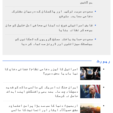
ہو گئیں
سعودی عرب، ترکیہ اور پاکستان کے درمیان مشترکہ
دفاعی معاہدہ متوقع
قابض اسرائیلی فوج نے لبنانی صحافی امل خلیل کو جان
بوجھ کر نشانہ بنایا
سعودی حمایت یافتہ مسلح گروہوں کے ٹھکانوں کو
بیلسٹک میزائلوں اور ڈرونز سے تباہ کر دیا
رپورٹ
اسرائیل کا لیزر دفاعی نظام؛ فضائی دفاع کا
نیا باب یا محض دعوی؟
ایران جنگ نے امریکہ کی عالمی ساکھ کو شدید
دھچکا، چھ ماہ بعد بھی واشنگٹن اپنے اہداف
حاصل نہ کرسکا
اربعین؛ دنیا کا سب سے بڑا پرامن اجتماع،
عشق حسینؑ، ایثار اور انسانیت کا عالمی