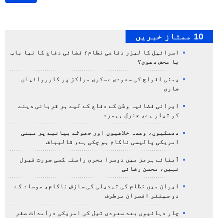
10 ممتاز خبریں
اسرائیل کا لیزر دفاعی نظام؛ فضائی دفاع کا نیا باب
یا محض دعوی؟
یمنی افواج کی سعودی عسکری مراکز پر کارروائیاں
جاری
ایرانی فضائیہ وطن کے دفاع کے لیے ہر قربانی دینے
کو تیار ہے، جنرل بہمرد
دھمکیوں، وعدہ خلافیوں اور جھوٹے بیانیے پر مبنی
امریکی پالیسی ناکام ہو چکی ہے، قالیباف
آبنائے ہرمز میں دوسرا بحری راستہ کسی صورت قبول
نہیں، محسن رضائی
ایران میں نظام کی تبدیلی کی سازش ناکام، موساد کے
دو سینئر افسران برطرف
چار دہائیوں بعد سعودی تیل کی امریکی درآمدات صفر