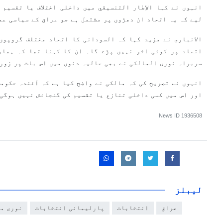
انہوں نے کہا الإطار التنسيقي میں داخلی اختلاف یا تقسیم 
لیے کہ یہ اتحاد ان دھڑوں پر مشتمل ہے جو عراق کے سیاسی ع
الانباری نے مزید کہا کہ السودانی کا اتحاد مختلف گروپوں
اتحاد پر کوئی اثر نہیں پڑے گا۔ ان کا کہنا تھا کہ ہمار
سربراہ نوری المالکی نے بھی حالیہ دنوں میں اس بات پر زو
انہوں نے تصریح کی کہ مالکی نے واضح کیا ہے کہ آئندہ حکومت
اور اس میں کسی داخلی تنازع یا تقسیم کی گنجائش نہیں ہوگی
News ID
1936508
لیبلز
عراق
انتخابات
پارلیمانی انتخابات
نوری م