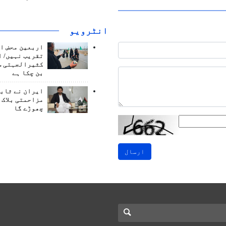
انٹرويو
اربعین محض ا
تقریب نہیں/ ا
کثیرالجہتی س
بن چکا ہے
ایران نے ثابت
مزاحمتی بلاک 
چھوڑے گا
ارسال