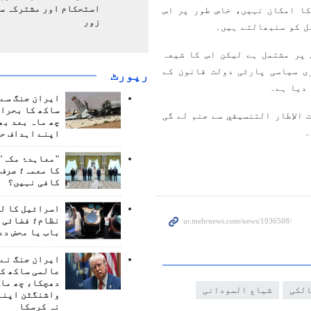
استحکام اور مشترکہ سل
کا امکان نہیں، خاص طور پر اس
زور
مل کو سنبھالتے ہیں۔
 پر مشتمل ہے لیکن اس کا شیعہ
ی سیاسی پارٹی دولت قانون کے
رپورٹ
ر دیا ہے۔
ایران جنگ سے 
ساکھ کا بحران
 الإطار التنسيقي سے جنم لے گی
چھ ماہ بعد بھ
۔
اپنے اہداف حا
"معاہدۂ مکہ" 
کا معمہ؛ صرف 
کافی نہیں؟
اسرائیل کا ل
نظام؛ فضائی د
باب یا محض دع
ایران جنگ نے 
عالمی ساکھ کو
دھچکا، چھ ماہ
الکی
شیاع السودانی
واشنگٹن اپنے
نہ کرسکا