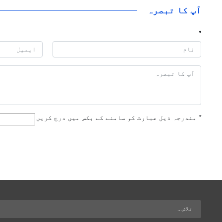
آپ کا تبصرہ
*
مندرجہ ذیل عبارت کو سامنے کے بکس میں درج کریں