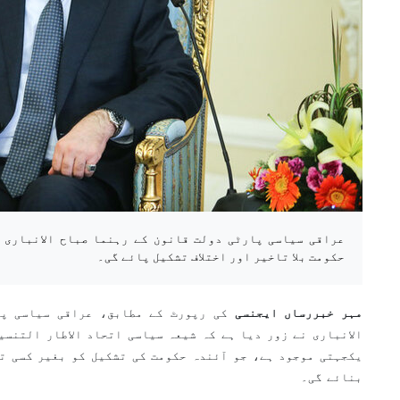
عراقی سیاسی پارٹی دولت قانون کے رہنما صباح الانباری 
حکومت بلا تاخیر اور اختلاف تشکیل پائے گی۔
مہر خبررساں ایجنسی
کی رپورٹ کے مطابق، عراقی سیاسی پا
الانباری نے زور دیا ہے کہ شیعہ سیاسی اتحاد الاطار التنسي
یکجہتی موجود ہے، جو آئندہ حکومت کی تشکیل کو بغیر کسی تا
بنائے گی۔