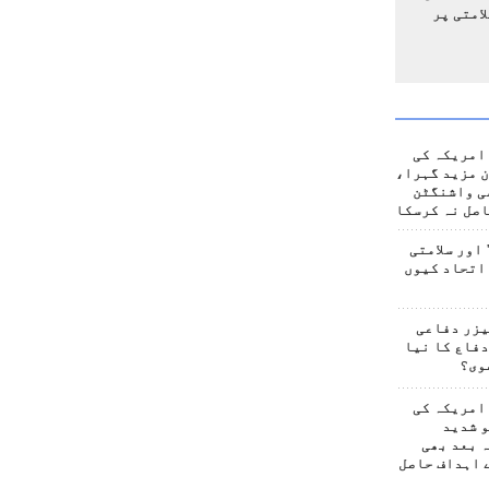
امتی پر
امریکہ کی
 مزید گہرا،
ی واشنگٹن
صل نہ کرسکا
اور سلامتی
اتحاد کیوں
یزر دفاعی
فاع کا نیا
وی؟
امریکہ کی
 شدید
 بعد بھی
 اہداف حاصل