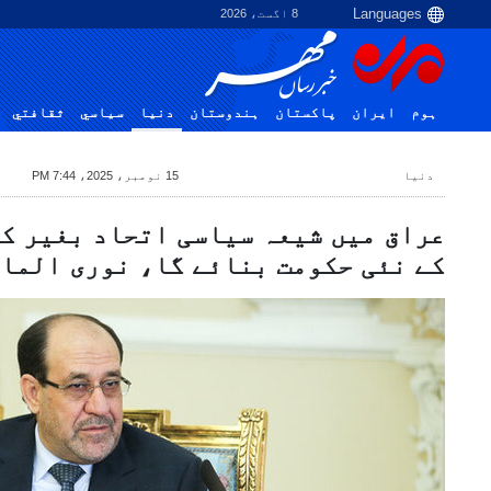
8 اگست، 2026
ہوم
ایران
پاکستان
ہندوستان
دنیا
سياسي
ثقافتي
دنیا
15 نومبر، 2025، 7:44 PM
عراق میں شیعہ سیاسی اتحاد بغیر کس
کے نئی حکومت بنائے گا، نوری الما