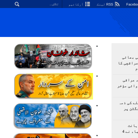
RSS لینک
آرکائیو
ی بھائی
عراقچی کا
م
 عراقی
وائی مؤخر
ے کی ذمہ
گٹن پر
ہانت
اولمپیاڈ؛ ایرانی طلباء نے 4