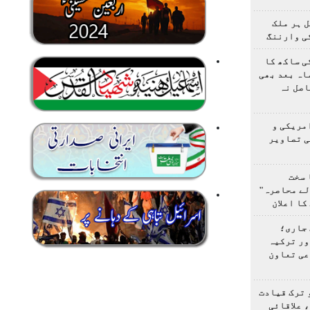
 ہر ملک
ی وارننگ
ی ساکھ کا
اہ بعد بھی
اصل نہ
مریکی و
ی تصاویر
 سخت
لے محاصرہ"
کا اعلان
 جاری؛
ور ترکیہ
عی تعاون
 ترک قیادت
 علاقائی