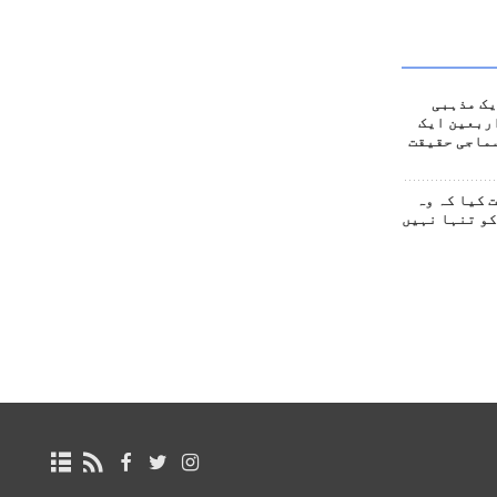
یک مذہبی
ربعین ایک
ماجی حقیقت
 کیا کہ وہ
کو تنہا نہیں