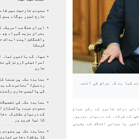
سعودی جارحیت میں شامل
جارح تصور ہوگا، یمن ک
ایران جنگ سے امریکہ ک
بحران مزید گہرا، چھ م
واشنگٹن اپنے اہداف ح
کرسکا
سپاہ کے ہاتھوں تباہ ا
اسرائیلی ڈرونز کی نئ
جاری
معاہدۂ مکہ پر صنعا کا
نے کہا ہے کہ عراق کی آئندہ
ردعمل؛ "محاصرے کے بد
کی پالیسی جاری رکھنے 
معاہدۂ مکہ کی تفصیلات
سعودی عرب، پاکستان ا
رٹی دولت قانون کے رکن صباح
کے درمیان مشترکہ دفا
قي کے شرکاء کے درمیان بھرپور
کا نیا فریم ور
خیر یا سیاسی اختلاف کے یقینی
معاہدۂ مکہ پر سعودی و
کا مؤقف؛ دفاعی تعاون،