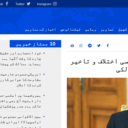
Facebook
Twitter
Instagram
کهيل
تصاوير
ویڈیو
ٹيكنالوجي
اخبار کے عناوین
10 ممتاز خبریں
خود انحصاری اور حقیق
چارے کا وقت آگیا ہے، 
ی اختلاف و تاخیر
ہمسایہ ممالک کو پیغا
لکی
امریکی-سعودی جارحیت،
مقاومت کا جوابی کارر
کرنے کا اعلان
ہیروشیما پر ایٹمی حمل
دار ذہنیت آج بھی واشن
حاکم ہے، صدر پزشکیان
بین الاقوامی مصنوعی ذ
تمغے جیت لیے