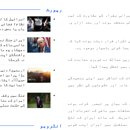
رپورٹ
رانی سفراء کو مشاورت کے لیے
اسرائیل کا ل
س منعقد ہوئے اور بعد ازاں وہ
نظام؛ فضائی د
باب یا محض دع
ایران جنگ نے 
 تکرار قرار دیتے ہوئے کہا کہ
عالمی ساکھ کو
یسا کوئی ہتھیار موجود ہے۔
دھچکا، چھ ماہ
واشنگٹن اپنے
رپی ممالک نے جوہری معاہدے کے
نہ کرسکا
 میں تعطل پیدا کیا۔
اربعین؛ دنیا 
بڑا پرامن اج
ت کے تناظر میں اپنی سنجیدگی
حسینؑ، ایثار
 عامہ اور حکومتوں کی نظر میں
انسانیت کا ع
جنگ میں وقفہ 
ایران کے معام
 کے بیان پر تبصرہ کرتے ہوئے
کی حکمت عملی 
علقات میں ماضی کے تجربات اور
مریکہ کے ساتھ ایران کے تلخ
 مستقبل میں ایران اپنے قومی
انٹرويو