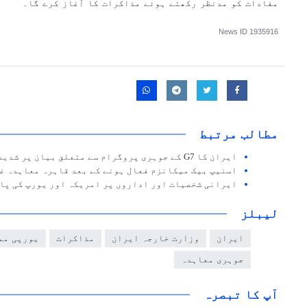
مفادات کو مدنظر رکھتے ہوئے مذاکرات کا آغاز کرے گا۔
News ID
1935916
مطالب مرتبط
ایران کا G7 کے جوہری پروگرام سے متعلق بیان پر شدید ردعمل
اسنیپ بیک میکانزم فعال ہونے کے بعد قاہرہ معاہدہ غ
ایرانی شخصیات اور اداروں پر امریکہ اور یورپ کی پا
لیبلز
ایران
وزارت خارجہ ایران
مذاکرات
یورپی مم
جوہری معاہدہ
آپ کا تبصرہ