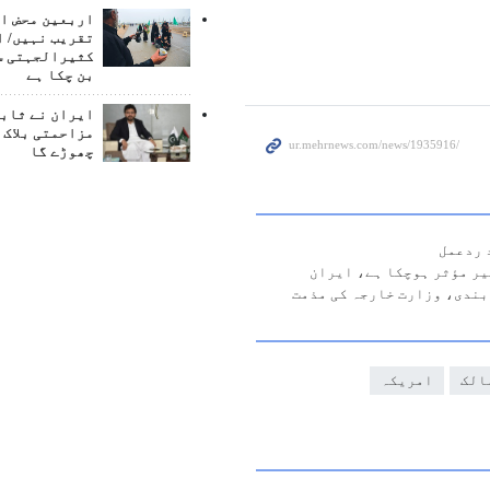
اربعین محض ا
تقریب نہیں/ ا
کثیرالجہتی س
بن چکا ہے
ایران نے ثابت
مزاحمتی بلاک 
چھوڑے گا
یر مؤثر ہوچکا ہے، ایران
بندی، وزارت خارجہ کی مذمت
الک
امریکہ