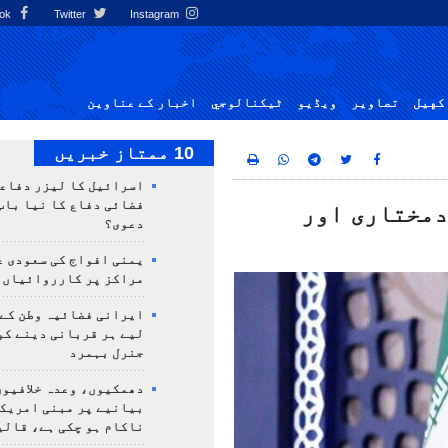
Facebook
Twitter
Instagram
کهيل
تصاوير
ویڈیو
ٹيكنالوجي
اخبار کے عناوین
10 ممتاز خبریں
اسرائیل کا لیزر دفاع
فضائی دفاع کا نیا باب
دمختاری اور
دعوی؟
یمنی افواج کی سعودی ع
مراکز پر کارروائیاں 
ایرانی فضائیہ وطن کے 
لیے ہر قربانی دینے کو
جنرل بہمرد
دھمکیوں، وعدہ خلافیوں
بیانیے پر مبنی امریک
ناکام ہو چکی ہے، قالی