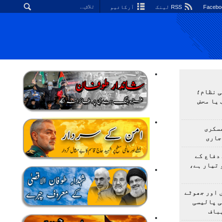
RSS لینک
آرکائیو
ی نظام؛
 یا محض
سکری
جاری
دفاع کے
 تیار ہے،
 اور جھوٹے
ی پالیسی
باف