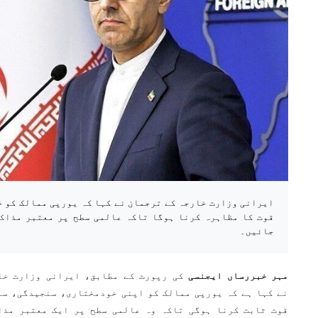
ایرانی وزارت خارجہ کے ترجمان نے کہا کہ یورپی ممالک کو 
قوت کا مظاہرہ کرنا ہوگا تاکہ عالمی سطح پر معتبر مذاک
جائیں۔
مہر خبررساں ایجنسی
کی رپورٹ کے مطابق، ایرانی وزارت خا
نے کہا ہے کہ یورپی ممالک کو اپنی خودمختاری، سنجیدگی، سفا
قوت ثابت کرنا ہوگی تاکہ وہ عالمی سطح پر ایک معتبر مذا