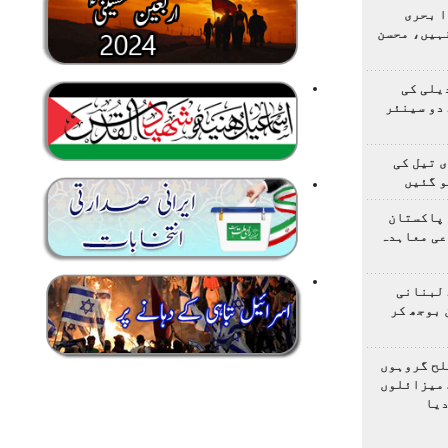
ا بحری
ہیں، محسن
یلی کی
دو سینئر
 تیل کی
و گئیں
 پاکستان
عی معاہدہ
 لبنانی
 بوجھ کر
لح گروہوں
 میزائلوں
دیا