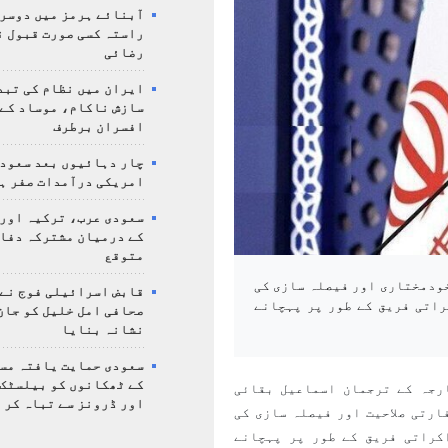
آبنائے ہرمز میں دوسر
راستہ کسی صورت قبول ن
رضائی
ایران میں نظام کی تبد
سازش ناکام، موساد کے 
افسران برطرف
چار دہائیوں بعد سعودی
امریکی درآمدات صفر ہ
سعودی عرب، ترکیہ اور
کے درمیان مشترکہ دفا
متوقع
خودمختاری اور فیصلہ سازی کی
قابض اسرائیلی فوج نے
راتی فریق کے طور پر پہچانے
صحافی امل خلیل کو جان
نشانہ بنایا
سعودی حمایت یافتہ مس
کے ٹھکانوں کو بیلسٹک
رجہ کے ترجمان اسماعیل بقائی
اور ڈرونز سے تباہ کر 
رتی صلاحیت اور فیصلہ سازی کی
کراتی فریق کے طور پر پہچانے