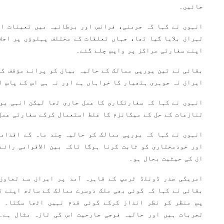
جائیں۔
انہوں نے کہا کہ جرمنی، فرانس اور برطانیہ میں تعینات ای
تہران بلایا گیا تھا، جہاں تعلقات کے مختلف پہلوؤں پر اجلا
اپنے سفارتی مراکز پر واپس چلے گئے۔
بقائی نے تین یورپی ممالک کے حالیہ بیان کو پرانے مؤقف کی
ایران نہ جوہری ہتھیار کا خواہاں ہے اور نہ ہی اس کے پاس ا
انہوں نے کہا کہ سفارتکاری کا عمل جاری تھا لیکن انہی یو
تنازعات کے حل کے میکانزم کا غلط استعمال کرکے سفارتی عمل
انہوں نے کہا کہ یورپی ممالک کو حالیہ چند ماہ کے اقداما
اور خودمختاری کو ثابت کرنا ہوگا تاکہ بین الاقوامی رائے
ان کی حیثیت بحال ہو۔
امریکی صدر ڈونلڈ ٹرمپ کے قاہرہ آمد پر ایران سے تعاون
بقائی نے کہا کہ کوئی بھی ملک دوسرے ممالک کے ساتھ اپنے ت
پس منظر کو نظر انداز کرکے کوئی قدم نہیں اٹھا سکتا۔ ا
تجربات ہیں اور حالیہ فوجی جارحیت اس کی تازہ مثال ہے۔