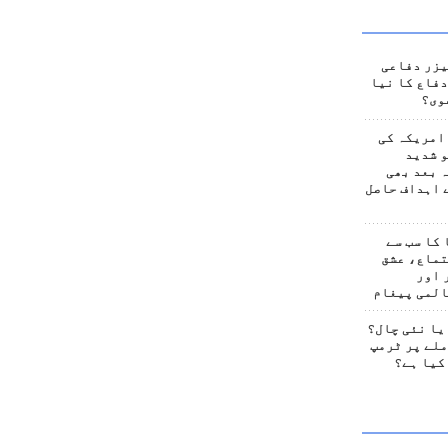
یزر دفاعی
فاع کا نیا
وی؟
امریکہ کی
 شدید
 بعد بھی
 اہداف حاصل
کا سب سے
تماع، عشق
 اور
المی پیغام
یا نئی چال؟
لے پر ٹرمپ
کیا ہے؟