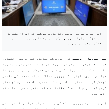
ایرانی نائب صدر محمد رضا عارف نے کہا کہ ایران جنگ یا
تصادم کا خواہاں نہیں، لیکن جارحیت کا بھرپور جواب دینے
کے لیے مکمل تیار ہے۔
مہر خبررساں ایجنسی
کی رپورٹ کے مطابق، تہران میں اقتصادی
کونسل کے اجلاس سے خطاب کرتے ہوئے ایران کے نائب صدر محمد رضا
عارف نے کہا کہ ایران کسی قسم کی کشیدگی یا پابندیوں کا
خواہاں نہیں، لیکن اگر یورپی ممالک اقوام متحدہ کی سلامتی
کونسل کی پابندیاں بحال کرنے کے اسنیپ بیک میکانزم کو فعال
کریں تو ایران نے اس کے مقابلے کے لیے مکمل منصوبہ بندی کر
رکھی ہے۔
انہوں نے تین یورپی ممالک کی جانب سے پابندیاں بحال کرنے کی