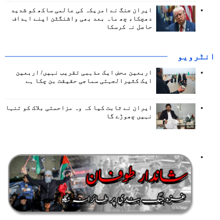
ایران جنگ نے امریکہ کی عالمی ساکھ کو شدید
دھچکا، چھ ماہ بعد بھی واشنگٹن اپنے اہداف
حاصل نہ کرسکا
انٹرويو
اربعین محض ایک مذہبی تقریب نہیں/ اربعین
ایک کثیرالجہتی سماجی حقیقت بن چکا ہے
ایران نے ثابت کیا کہ وہ مزاحمتی بلاک کو تنہا
نہیں چھوڑے گا