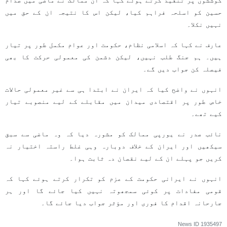
کوششوں پر تنقید کرتے ہوئے کہا کہ ان ممالک نے ماضی میں صدام
حسین کو اسلحہ فراہم کیا، لیکن اس کا نتیجہ ان کے حق میں
نہیں نکلا۔
عارف نے کہا کہ اسلامی نظام، حکومت اور عوام مکمل طور پر تیار
ہیں۔ ہم جنگ طلب نہیں، لیکن دشمن کی معمولی حرکت کا بھی
فیصلہ کن جواب دیں گے۔
انہوں نے واضح کیا کہ ایران نے ابتدا ہی سے غیر معمولی حالات
خاص طور پر اقتصادی میدان میں مقابلے کے لیے منصوبے تیار
کیے تھے۔
نائب صدر نے یورپی ممالک کو مشورہ دیا کہ وہ ماضی سے سبق
سیکھیں اور ایران کے خلاف دوبارہ وہی غلط راستہ اختیار نہ
کریں جو پہلے ان کے لیے نقصان دہ ثابت ہوا۔
انہوں نے ایرانی حکومت کے عزم کو تکرار کرتے ہوئے کہا کہ
قومی مفادات پر کوئی سمجھوتہ نہیں کیا جائے گا اور ہر
جارحانہ اقدام کا فوری اور مؤثر جواب دیا جائے گا۔
News ID
1935497