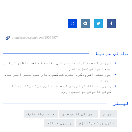
مطالب مرتبط
ایران کے خلاف قرارداد سیاسی مقاصد کے تحت منظور کی گئی
ہے، ایرانی تجزیہ کار
یورینئم افزودگی، مغرب کے کسی دباؤ میں نہیں آئیں گے،
ایران
یورپی ممالک کو ایران کے خلاف اسنیپ بیک میکانزم کا
کوئی قانونی حق نہیں، روس
لیبلز
ایران
ایرانی نائب صدر
محمد رضا عارف
سنیپ بیک میکانزم
یورپی ممالک