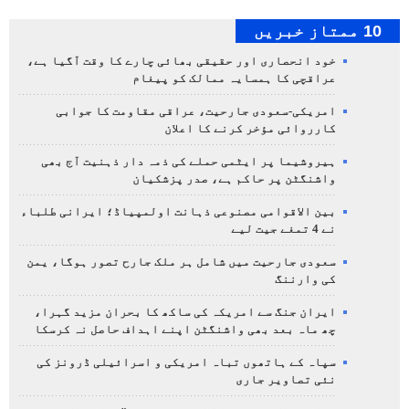
10 ممتاز خبریں
خود انحصاری اور حقیقی بھائی چارے کا وقت آگیا ہے،
عراقچی کا ہمسایہ ممالک کو پیغام
امریکی-سعودی جارحیت، عراقی مقاومت کا جوابی
کارروائی مؤخر کرنے کا اعلان
ہیروشیما پر ایٹمی حملے کی ذمہ دار ذہنیت آج بھی
واشنگٹن پر حاکم ہے، صدر پزشکیان
بین الاقوامی مصنوعی ذہانت اولمپیاڈ؛ ایرانی طلباء
نے 4 تمغے جیت لیے
سعودی جارحیت میں شامل ہر ملک جارح تصور ہوگا، یمن
کی وارننگ
ایران جنگ سے امریکہ کی ساکھ کا بحران مزید گہرا،
چھ ماہ بعد بھی واشنگٹن اپنے اہداف حاصل نہ کرسکا
سپاہ کے ہاتھوں تباہ امریکی و اسرائیلی ڈرونز کی
نئی تصاویر جاری