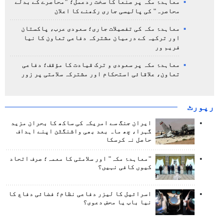
معاہدۂ مکہ پر صنعا کا سخت ردعمل؛ "محاصرے کے بدلے
محاصرہ" کی پالیسی جاری رکھنے کا اعلان
معاہدۂ مکہ کی تفصیلات جاری؛ سعودی عرب، پاکستان
اور ترکیہ کے درمیان مشترکہ دفاعی تعاون کا نیا
فریم ور
معاہدۂ مکہ پر سعودی و ترک قیادت کا مؤقف؛ دفاعی
تعاون، علاقائی استحکام اور مشترکہ سلامتی پر زور
رپورٹ
ایران جنگ سے امریکہ کی ساکھ کا بحران مزید
گہرا، چھ ماہ بعد بھی واشنگٹن اپنے اہداف
حاصل نہ کرسکا
"معاہدۂ مکہ" اور سلامتی کا معمہ؛ صرف اتحاد
کیوں کافی نہیں؟
اسرائیل کا لیزر دفاعی نظام؛ فضائی دفاع کا
نیا باب یا محض دعوی؟