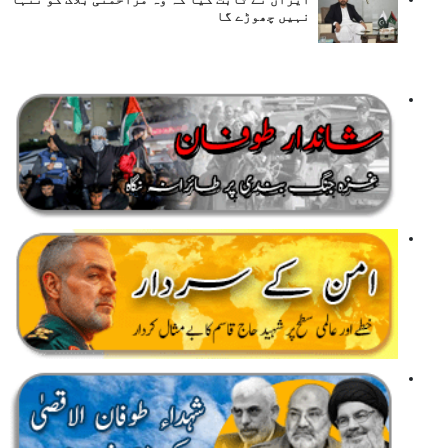
نہیں چھوڑے گا