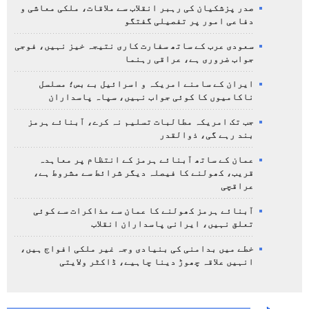
صدر پزشکیان کی رہبر انقلاب سے ملاقات، ملکی معاشی و
دفاعی امور پر تفصیلی گفتگو
سعودی عرب کے ساتھ سفارت کاری نتیجہ خیز نہیں، فوجی
جواب ضروری ہے، عراقی رہنما
ایران کے سامنے امریکہ و اسرائیل بے بس؛ مسلسل
ناکامیوں کا کوئی جواب نہیں، سپاہ پاسداران
جب تک امریکہ مطالبات تسلیم نہ کرے، آبنائے ہرمز
بند رہے گی، ذوالقدر
عمان کے ساتھ آبنائے ہرمز کے انتظام پر معاہدہ
قریب، کھولنے کا فیصلہ دیگر شرائط سے مشروط ہے،
عراقچی
آبنائے ہرمز کھولنے کا عمان سے مذاکرات سے کوئی
تعلق نہیں، ایرانی پاسداران انقلاب
خطے میں بدامنی کی بنیادی وجہ غیر ملکی افواج ہیں،
انہیں علاقہ چھوڑ دینا چاہیے، ڈاکٹر ولایتی
رپورٹ