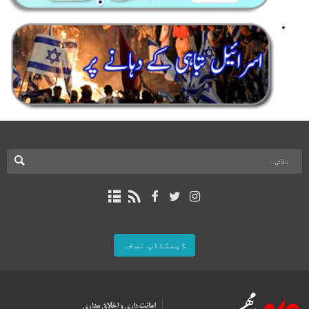
ڈیسکٹاپ نسخہ