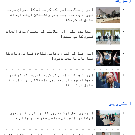
ایران جنگ سے امریکہ کی ساکھ کا بحران مزید
گہرا، چھ ماہ بعد بھی واشنگٹن اپنے اہداف
حاصل نہ کرسکا
"معاہدۂ مکہ" اور سلامتی کا معمہ؛ صرف اتحاد
کیوں کافی نہیں؟
اسرائیل کا لیزر دفاعی نظام؛ فضائی دفاع کا
نیا باب یا محض دعوی؟
ایران جنگ نے امریکہ کی عالمی ساکھ کو شدید
دھچکا، چھ ماہ بعد بھی واشنگٹن اپنے اہداف
حاصل نہ کرسکا
انٹرويو
اربعین محض ایک مذہبی تقریب نہیں/ اربعین
ایک کثیرالجہتی سماجی حقیقت بن چکا ہے
ایران نے ثابت کیا کہ وہ مزاحمتی بلاک کو تنہا