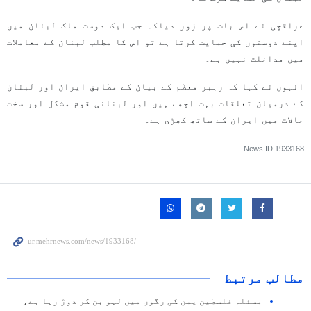
عراقچی نے اس بات پر زور دیاکہ جب ایک دوست ملک لبنان میں
اپنے دوستوں کی حمایت کرتا ہے تو اس کا مطلب لبنان کے معاملات
میں مداخلت نہیں ہے۔
انہوں نے کہا کہ رہبر معظم کے بیان کے مطابق ایران اور لبنان
کے درمیان تعلقات بہت اچھے ہیں اور لبنانی قوم مشکل اور سخت
حالات میں ایران کے ساتھ کھڑی ہے۔
News ID
1933168
مطالب مرتبط
مسئلہ فلسطین یمن کی رگوں میں لہو بن کر دوڑ رہا ہے،