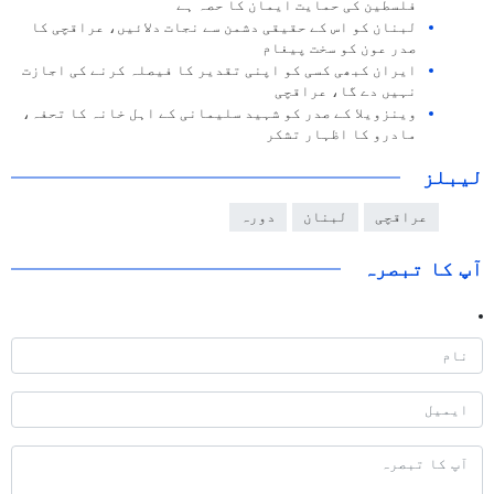
فلسطین کی حمایت ایمان کا حصہ ہے
لبنان کو اس کے حقیقی دشمن سے نجات دلائیں، عراقچی کا
صدر عون کو سخت پیغام
ایران کبھی کسی کو اپنی تقدیر کا فیصلہ کرنے کی اجازت
نہیں دے گا، عراقچی
وینزویلا کے صدر کو شہید سلیمانی کے اہل خانہ کا تحفہ،
مادرو کا اظہار تشکر
لیبلز
عراقچی
لبنان
دورہ
آپ کا تبصرہ