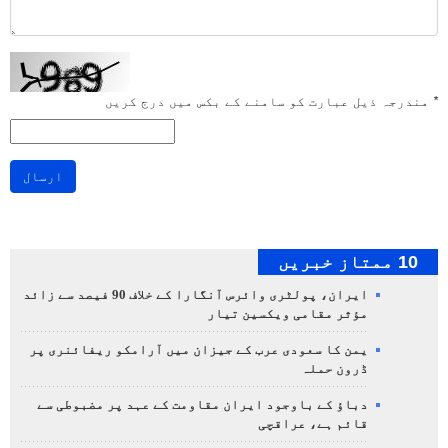
*
مندرجہ ذیل عبارت کو سامنے کے بکس میں درج کریں
ارسال
10 ممتاز خبریں
ایران، پولٹری وائرس آنگارا کے خلاف 90 فیصد سے زائد
مؤثر مقامی ویکسین تیار
یمن کا سعودی عرب کے جیزان میں آرامکو ریفائنری پر
ڈرون حملہ
دباؤ کے باوجود ایران مقاومت کے عہد پر مضبوطی سے
قائم ہے، عراقچی