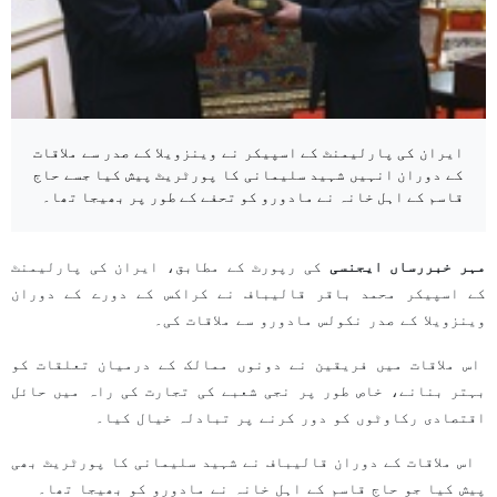
ایران کی پارلیمنٹ کے اسپیکر نے وینزویلا کے صدر سے ملاقات
کے دوران انہیں شہید سلیمانی کا پورٹریٹ پیش کیا جسے حاج
قاسم کے اہل خانہ نے مادورو کو تحفے کے طور پر بھیجا تھا۔
مہر خبررساں ایجنسی
کی رپورٹ کے مطابق، ایران کی پارلیمنٹ
کے اسپیکر محمد باقر قالیباف نے کراکس کے دورے کے دوران
وینزویلا کے صدر نکولس مادورو سے ملاقات کی۔
اس ملاقات میں فریقین نے دونوں ممالک کے درمیان تعلقات کو
بہتر بنانے، خاص طور پر نجی شعبے کی تجارت کی راہ میں حائل
اقتصادی رکاوٹوں کو دور کرنے پر تبادلہ خیال کیا۔
اس ملاقات کے دوران قالیباف نے شہید سلیمانی کا پورٹریٹ بھی
پیش کیا جو حاج قاسم کے اہل خانہ نے مادورو کو بھیجا تھا۔