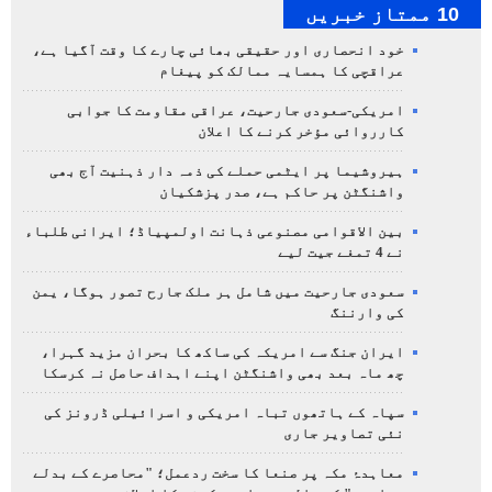
10 ممتاز خبریں
خود انحصاری اور حقیقی بھائی چارے کا وقت آگیا ہے،
عراقچی کا ہمسایہ ممالک کو پیغام
امریکی-سعودی جارحیت، عراقی مقاومت کا جوابی
کارروائی مؤخر کرنے کا اعلان
ہیروشیما پر ایٹمی حملے کی ذمہ دار ذہنیت آج بھی
واشنگٹن پر حاکم ہے، صدر پزشکیان
بین الاقوامی مصنوعی ذہانت اولمپیاڈ؛ ایرانی طلباء
نے 4 تمغے جیت لیے
سعودی جارحیت میں شامل ہر ملک جارح تصور ہوگا، یمن
کی وارننگ
ایران جنگ سے امریکہ کی ساکھ کا بحران مزید گہرا،
چھ ماہ بعد بھی واشنگٹن اپنے اہداف حاصل نہ کرسکا
سپاہ کے ہاتھوں تباہ امریکی و اسرائیلی ڈرونز کی
نئی تصاویر جاری
معاہدۂ مکہ پر صنعا کا سخت ردعمل؛ "محاصرے کے بدلے