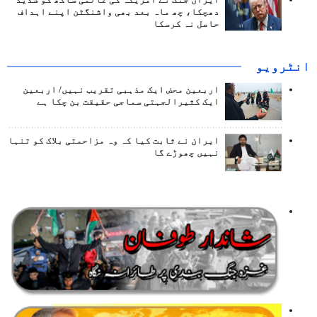
ایران جنگ نے امریکہ کی عالمی ساکھ کو شدید
دھچکا، چھ ماہ بعد بھی واشنگٹن اپنے اہداف
حاصل نہ کرسکا
انٹرويو
اربعین محض ایک مذہبی تقریب نہیں/ اربعین
ایک کثیرالجہتی سماجی حقیقت بن چکا ہے
ایران نے ثابت کیا کہ وہ مزاحمتی بلاک کو تنہا
نہیں چھوڑے گا