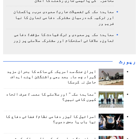
محاصرہ" کی پالیسی جاری رکھنے کا اعلان
معاہدۂ مکہ کی تفصیلات جاری؛ سعودی عرب، پاکستان
اور ترکیہ کے درمیان مشترکہ دفاعی تعاون کا نیا
فریم ور
معاہدۂ مکہ پر سعودی و ترک قیادت کا مؤقف؛ دفاعی
تعاون، علاقائی استحکام اور مشترکہ سلامتی پر زور
رپورٹ
ایران جنگ سے امریکہ کی ساکھ کا بحران مزید
گہرا، چھ ماہ بعد بھی واشنگٹن اپنے اہداف
حاصل نہ کرسکا
"معاہدۂ مکہ" اور سلامتی کا معمہ؛ صرف اتحاد
کیوں کافی نہیں؟
اسرائیل کا لیزر دفاعی نظام؛ فضائی دفاع کا
نیا باب یا محض دعوی؟