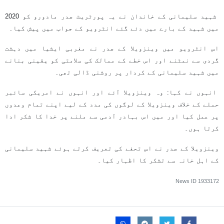
شہید سلیمانی کے خاندان نے یہ پورٹریٹ صدر مادورو کو 2020
میں شہید کے بارے میں دئے گئے انٹرویو کے جواب میں پیش کیا۔
اس انٹرویو میں وینزویلا کے صدر نے مغربی ایشیا میں دہشت
گردی سے نمٹنے اور اس خطے کے ممالک کی سلامتی کو یقینی بنانے
میں شہید سلیمانی کے کردار پر روشنی ڈالی تھی۔
انہوں نے کہا: وہ وینزویلا آئے اور انہوں نے امریکی سائبر
حملے کے خلاف وینزویلا کے لوگوں کی مدد کے لیے اپنے تمام وعدوں
پر عمل کیا اور میں اس بہادر آدمی سے ملنے پر خدا کا شکر ادا
کرتا ہوں۔
وینزویلا کے صدر نے اس تحفے کی تعریف کرتے ہوئے شہید سلیمانی
کے اہل خانہ سے تشکر کا اظہار کیا۔
News ID
1933172