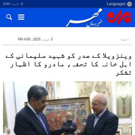
8 اگست، 2026
دنیا
3 جون، 2025، 4:08 PM
وینزویلا کے صدر کو شہید سلیمانی کے
اہل خانہ کا تحفہ، مادرو کا اظہار
تشکر