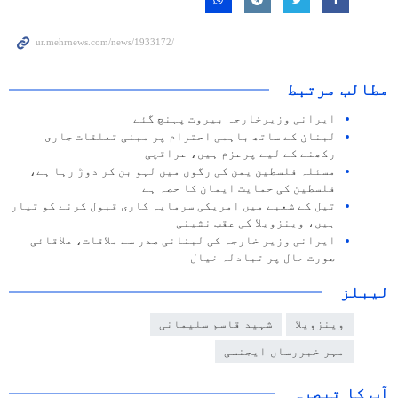
مطالب مرتبط
ایرانی وزیرخارجہ بیروت پہنچ گئے
لبنان کے ساتھ باہمی احترام پر مبنی تعلقات جاری
رکھنے کے لیے پرعزم ہیں، عراقچی
مسئلہ فلسطین یمن کی رگوں میں لہو بن کر دوڑ رہا ہے،
فلسطین کی حمایت ایمان کا حصہ ہے
تیل کے شعبے میں امریکی سرمایہ کاری قبول کرنے کو تیار
ہیں، وینزویلا کی عقب نشینی
ایرانی وزیر خارجہ کی لبنانی صدر سے ملاقات، علاقائی
صورت حال پر تبادلہ خیال
لیبلز
وینزویلا
شہید قاسم سلیمانی
مہر خبررساں ایجنسی
آپ کا تبصرہ