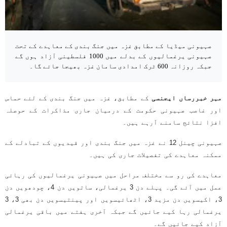
صہیونی میڈیا کے مطابق غزہ میں جنگ بندی کے معاہدے کے تحت
صہیونی یرغمالیوں کے بدلے میں 1000 فلسطینی آزاد ہوں گے
جبکہ روزانہ 600 ٹرک امدادی سامان غزہ بھیجا جائے گا۔
مہر خبررساں ایجنسی
کے مطابق، غزہ میں جنگ بندی کے لئے حماس
اور غاصب صہیونی حکومت کے درمیان جاری مذاکرات کے حوصلہ
افزا نتائج سامنے آرہے ہیں۔
صہیونی چینل 12 نے غزہ میں جنگ بندی اور قیدیوں کے تبادلے کے
ممکنہ معاہدے کی تفصیلات جاری کی ہیں۔
معاہدے کی رو سے مختلف مراحل میں صہیونی یرغمالیوں کی رہائی
عمل میں آئے گی۔ پہلے دن 3 یرغمالی، ساتویں دن 4، چودھویں دن
3، اکیسویں دن مزید 3، اٹھائیسویں اور پینتیسویں دن بھی 3، 3
یرغمالی رہا کیے جائیں گے جبکہ آخری ہفتے میں باقی یرغمالی
آزاد کیے جائیں گے۔