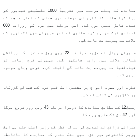
معاہدے کے پہلے مرحلے میں تقریباً 1000 فلسطینی قیدیوں کو
رہا کیا جائے گا تاہم اس مرحلے میں حماس کے اعلی درجے کے
قیدی شامل نہیں ہوں گے۔ اسی مرحلے میں غزہ کو روزانہ 600
امدادی ٹرک فراہم کیے جائیں گے اور صہیونی فوج نتساریم کے
علاقے سے پیچھے ہٹ جائے گی۔
صہیونی چینل نے مزید کہا کہ 22 ویں روز سے غزہ کے رہائشی
شمالی علاقے میں واپس جاسکیں گے۔ صہیونی فوج زیادہ تر
فیلادلفیا سے پیچھے ہٹ جائے گی البتہ کچھ فوجی وہاں موجود
رہیں گے۔
قطری اور مصری افواج پر مشتمل ایک ٹیم غزہ کے شمالی گزرگاہ
پر گاڑیوں کی تلاشی لے گی۔
چینل12 کے مطابق معاہدے کا دوسرا مرحلہ 43 ویں روز شروع ہوگا
اور 42 دن تک جاری رہے گا۔
عبرانی ذرائع نے تصدیق کی ہے کہ قطر کے وزیر اعظم جلد ہی ایک
پریس کانفرنس میں غزہ میں جنگ بندی کے معاہدے کا باضابطہ