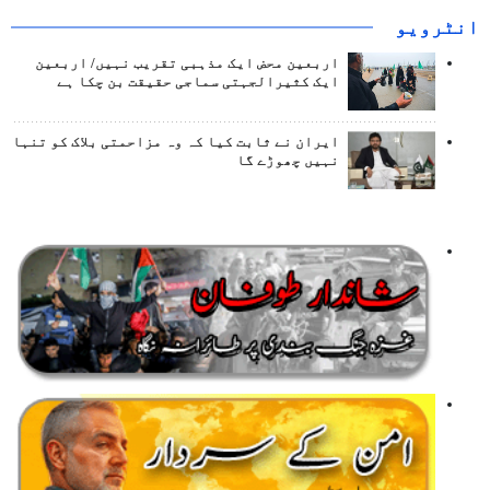
انٹرويو
اربعین محض ایک مذہبی تقریب نہیں/ اربعین
ایک کثیرالجہتی سماجی حقیقت بن چکا ہے
ایران نے ثابت کیا کہ وہ مزاحمتی بلاک کو تنہا
نہیں چھوڑے گا