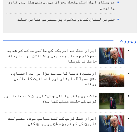
عربستان ایک اسٹریٹجک بحران میں پھنس چکا ہے، فارن
پالیسی
جنوبی لبنان کے دو علاقوں پر صہیونی فضائی حملے
رپورٹ
ایران جنگ نے امریکہ کی عالمی ساکھ کو شدید
دھچکا، چھ ماہ بعد بھی واشنگٹن اپنے اہداف
حاصل نہ کرسکا
اربعین؛ دنیا کا سب سے بڑا پرامن اجتماع،
عشق حسینؑ، ایثار اور انسانیت کا عالمی
پیغام
جنگ میں وقفہ یا نئی چال؟ ایران کے معاملے پر
ٹرمپ کی حکمت عملی کیا ہے؟
ایران جنگ ٹرمپ کے لیے سیاسی موت، مقبولیت
تاریخ کی کم ترین سطح پر پہنچ گئی