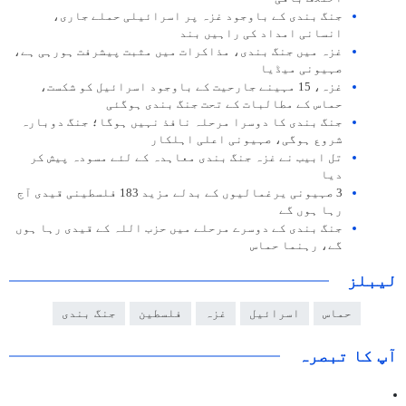
جنگ بندی کے باوجود غزہ پر اسرائیلی حملے جاری،
انسانی امداد کی راہیں بند
غزہ میں جنگ بندی، مذاکرات میں مثبت پیشرفت ہورہی ہے،
صہیونی میڈیا
غزہ، 15 مہینے جارحیت کے باوجود اسرائیل کو شکست،
حماس کے مطالبات کے تحت جنگ بندی ہوگئی
جنگ بندی کا دوسرا مرحلہ نافذ نہیں ہوگا؛ جنگ دوبارہ
شروع ہوگی، صہیونی اعلی اہلکار
تل ابیب نے غزہ جنگ بندی معاہدہ کے لئے مسودہ پیش کر
دیا
3 صہیونی یرغمالیوں کے بدلے مزید 183 فلسطینی قیدی آج
رہا ہوں گے
جنگ بندی کے دوسرے مرحلے میں حزب اللہ کے قیدی رہا ہوں
گے، رہنما حماس
لیبلز
حماس
اسرائیل
غزہ
فلسطین
جنگ بندی
آپ کا تبصرہ