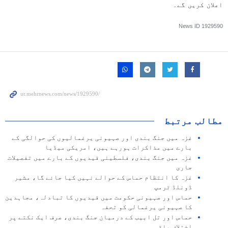
اعلان کریں گے۔
News ID
1929590
مطالب مرتبط
غزہ میں جنگ بندی اور صہیونی یرغمالیوں کی حوالگی کے
بارے میں مذاکرات ہورہے ہیں، امریکی میڈیا
غزہ میں جنگ بندی، فلسطینی قیدیوں کے بارے میں تفصیلات
جاری
غزہ کا انتظام حماس کے حوالے نہیں کیا جائے گا، مشیر
ڈونلڈ ٹرمپ
حماس اور صہیونی حکومت میں قیدیوں کا تبادلہ، مجاہدین
کا صہیونی یرغمالی کو تحفہ
حماس اور تل ابیب کے درمیان جنگ بندی، صرف ایک نکتے پر
اختلاف باقی