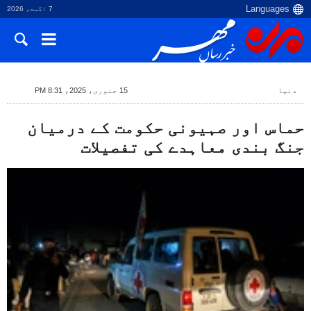
7 اگست، 2026
دنیا
15 جنوری، 2025، 8:31 PM
حماس اور صہیونی حکومت کے درمیان
جنگ بندی معاہدے کی تفصیلات