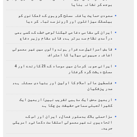
بوجھ کر نشانہ بنایا
سعودی حمایت یافتہ مسلح گروہوں کے ٹھکانوں کو
بیلسٹک میزائلوں اور ڈرونز سے تباہ کر دیا
ایران کی مقامی دفاعی ٹیکنالوجی خطے کے کسی بھی
درآمدی نظام سے برتر ہے، قائم مقام وزیر دفاع
قابض اسرائیل سے فرار ہونے والوں میں غیر معمولی
اضافہ، صہیونی میڈیا کا اعتراف
ایرانی صوبہ کرمان میں موساد کے 21 کارندے اور 4
مسلح دہشت گرد گرفتار
فلسطین عالم اسلام کا اولین اور بنیادی مسئلہ ہے،
صدر پزشکیان
اربعین محض ایک مذہبی تقریب نہیں/ اربعین ایک
کثیرالجہتی سماجی حقیقت بن چکا ہے
مزاحمتی بلاک بدستور فعال، ایران اور اس کے
اتحادیوں نے غیرمعمولی استقامت دکھائی، امریکی
جریدہ