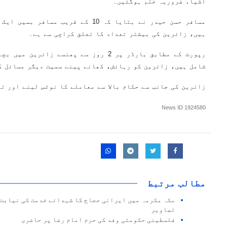
اشیاء ضروریہ ختم ہوگئیں۔
مسافر حسن حیدر نے بتایا کہ 10 کے قریب
ہیں، زائرین کی بیشتر تعداد کا تعلق کراچی سے ہے۔
رپورٹ کے مطابق بارڈر پر 2 روز سے پھنسے ز
شامل ہیں، زائرین کو رہائش، کھانے پینے سمیت دیگر مسائل ک
زائرین کی جانب سے حکام بالا سے معاملے کا نوٹس لینے اور ت
News ID
1924580
مطالب مرتبط
مکہ مکرمہ میں ایرانی حجاج کا شہدائے خدمت کی نیابت 
تصاویر
فلسطینی حکومتی وفد کی حرم امام رضا پر حاضری