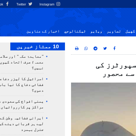
Facebook
Twitter
Instagram
کهيل
تصاوير
ویڈیو
ٹيكنالوجي
اخبار کے عناوین
10 ممتاز خبریں
"معاہدۂ مکہ" اور سلامت
معمہ؛ صرف اتحاد کیوں 
سپورٹرز کی
نہیں؟
اسرائیل کا لیزر دفاع
فضائی دفاع کا نیا باب
دعوی؟
یمنی افواج کی سعودی ع
مراکز پر کارروائیاں 
ایرانی فضائیہ وطن کے 
لیے ہر قربانی دینے کو
جنرل بہمرد