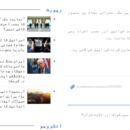
رپورٹ
 مسافر بسیں ایک ہی جگہ صحرائی مقام پر محصور
"معاہدۂ مکہ" 
کا معمہ؛ صرف 
کافی نہیں؟
ائرین میں بچے، خواتین اور معمر افراد بھی
ا سامنا ہے۔
اسرائیل کا ل
نظام؛ فضائی د
عاون کرنے کی اپیل کی گئی ہے۔
باب یا محض دع
ایران جنگ نے 
عالمی ساکھ کو
دھچکا، چھ ماہ
واشنگٹن اپنے
نہ کرسکا
اربعین؛ دنیا 
بڑا پرامن اج
حسینؑ، ایثار
انسانیت کا ع
میں طواف اور تلاوت قرآن+
انٹرويو