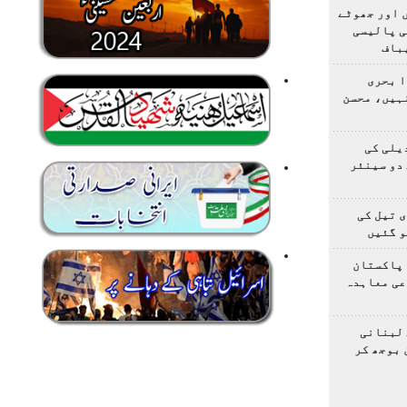
 اور جھوٹے
ی پالیسی
باف
ا بحری
ہیں، محسن
یلی کی
دو سینئر
 تیل کی
و گئیں
 پاکستان
عی معاہدہ
 لبنانی
 بوجھ کر