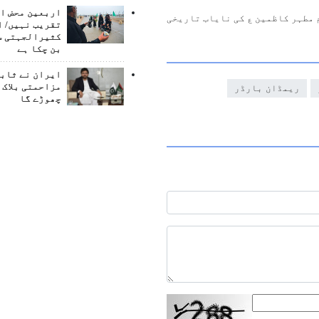
اربعین محض ا
 مطہر کاظمین ع کی نایاب تاریخی
تقریب نہیں/ ا
کثیرالجہتی س
بن چکا ہے
ایران نے ثابت
مزاحمتی بلاک 
ریمڈان بارڈر
چھوڑے گا