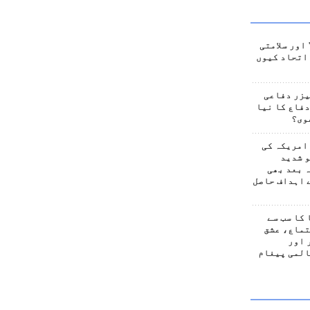
اور سلامتی
اتحاد کیوں
یزر دفاعی
فاع کا نیا
وی؟
امریکہ کی
 شدید
 بعد بھی
 اہداف حاصل
کا سب سے
تماع، عشق
 اور
المی پیغام