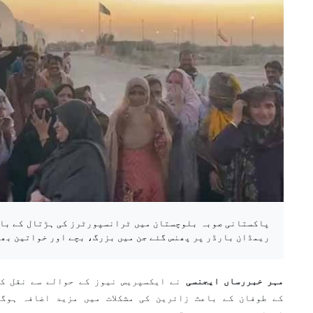
پاکستانی صوبہ بلوچستان میں ٹرانسپورٹرز کی ہڑتال کے باع
ریمڈان بارڈر پر پھنس گئے جن میں بزرگ، بچے اور خواتین بھی
مہر خبررساں ایجنسی
نے ایکسپریس نیوز کے حوالے سے نقل ک
کے طوفان کے باعث زائرین کی مشکلات میں مزید اضافہ ہوگ