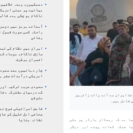
دھمکیوں، وعدہ خلافیوں
بیانیے پر مبنی امریک
ناکام ہو چکی ہے، قالی
آبنائے ہرمز میں دوسر
راستہ کسی صورت قبول ن
رضائی
ایران میں نظام کی تبد
سازش ناکام، موساد کے 
افسران برطرف
چار دہائیوں بعد سعودی
امریکی درآمدات صفر ہ
سعودی عرب، ترکیہ اور
کے درمیان مشترکہ دفا
ث ایران سے آنے والے زائرین
متوقع
 شامل ہیں۔
قابض اسرائیلی فوج نے
صحافی امل خلیل کو جان
یا ہے کہ ریمڈان بارڈر پر مٹی
نشانہ بنایا
یا جبکہ کھانے پینے اور دیگر