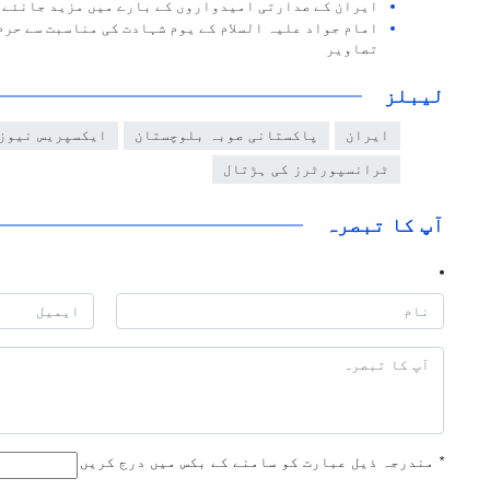
ایران کے صدارتی امیدواروں کے بارے میں مزید جانئے
امام جواد علیہ السلام کے یوم شہادت کی مناسبت سے حرم
تصاویر
لیبلز
ایران
پاکستانی صوبہ بلوچستان
ایکسپریس نیوز
ٹرانسپورٹرز کی ہڑتال
آپ کا تبصرہ
*
مندرجہ ذیل عبارت کو سامنے کے بکس میں درج کریں