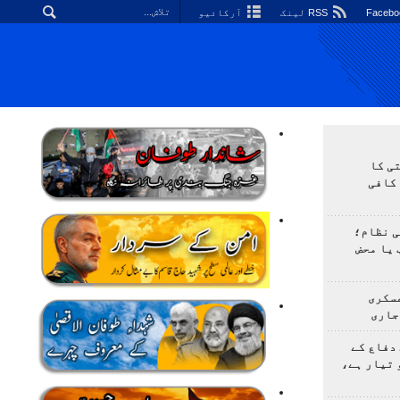
RSS لینک
آرکائیو
ی کا
کافی
ی نظام؛
 یا محض
سکری
جاری
دفاع کے
 تیار ہے،