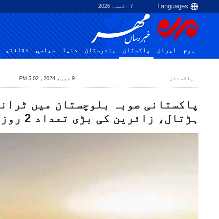
7 اگست، 2026
ہوم
ایران
پاکستان
ہندوستان
دنیا
سياسي
ثقافتي
پاکستان
9 جون، 2024، 5:02 PM
پاکستانی صوبہ بلوچستان میں ٹران
ہڑتال، زائرین کی بڑی تعداد 2 روز سے محصور