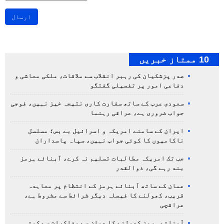
ارسال
10 ممتاز خبریں
صدر پزشکیان کی رہبر انقلاب سے ملاقات، ملکی معاشی و
دفاعی امور پر تفصیلی گفتگو
سعودی عرب کے ساتھ سفارت کاری نتیجہ خیز نہیں، فوجی
جواب ضروری ہے، عراقی رہنما
ایران کے سامنے امریکہ و اسرائیل بے بس؛ مسلسل
ناکامیوں کا کوئی جواب نہیں، سپاہ پاسداران
جب تک امریکہ مطالبات تسلیم نہ کرے، آبنائے ہرمز
بند رہے گی، ذوالقدر
عمان کے ساتھ آبنائے ہرمز کے انتظام پر معاہدہ
قریب، کھولنے کا فیصلہ دیگر شرائط سے مشروط ہے،
عراقچی
آبنائے ہرمز کھولنے کا عمان سے مذاکرات سے کوئی