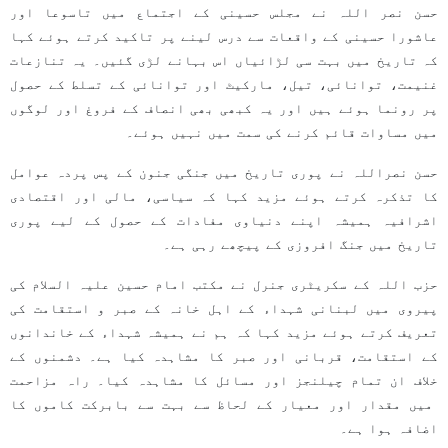
حسن نصر اللہ نے مجلس حسینی کے اجتماع میں تاسوعا اور
عاشورا حسینی کے واقعات سے درس لینے پر تاکید کرتے ہوئے کہا
کہ تاریخ میں بہت سی لڑائیاں اس بہانے لڑی گئیں۔ یہ تنازعات
غنیمت، توانائی، تیل، مارکیٹ اور توانائی کے تسلط کے حصول
پر رونما ہوئے ہیں اور یہ کبھی بھی انصاف کے فروغ اور لوگوں
میں مساوات قائم کرنے کی سمت میں نہیں ہوئے۔
حسن نصراللہ نے پوری تاریخ میں جنگی جنون کے پس پردہ عوامل
کا تذکرہ کرتے ہوئے مزید کہا کہ سیاسی، مالی اور اقتصادی
اشرافیہ ہمیشہ اپنے دنیاوی مفادات کے حصول کے لیے پوری
تاریخ میں جنگ افروزی کے پیچھے رہی ہے۔
حزب اللہ کے سکریٹری جنرل نے مکتب امام حسین علیہ السلام کی
پیروی میں لبنانی شہداء کے اہل خانہ کے صبر و استقامت کی
تعریف کرتے ہوئے مزید کہا کہ ہم نے ہمیشہ شہداء کے خاندانوں
کے استقامت، قربانی اور صبر کا مشاہدہ کیا ہے۔ دشمنوں کے
خلاف ان تمام چیلنجز اور مسائل کا مشاہدہ کیا۔ راہ مزاحمت
میں مقدار اور معیار کے لحاظ سے بہت سے بابرکت کاموں کا
اضافہ ہوا ہے۔