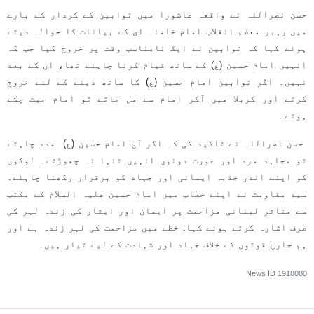
حسن نصراللہ نے واقعہ عاشورا میں توابین کے کردار کے بارے
میں رہبر معظم انقلاب امام خامنہ ای کے بیانات کا حوالہ دیتے
ہوئے کہا کہ توابین نے ایک نامناسب وقت پر خروج کیا جب کہ
انہیں امام حسین (ع) کے ساتھ قیام کرنا چاہئے تھا، ان کے بعد
نہیں۔ اگر توابین امام حسین (ع) کا ساتھ دینے کے لئے خروج
کرتے اور کربلا میں آکر امام سے مل جاتے تو امام جیت چکے
ہوتے۔
حسن نصراللہ نے تاکید کی کہ اگر آج امام حسین (ع) مدد چاہتے
تو مجاہد مرد اور عورت دونوں انہیں تنہا نہ چھوڑتے۔ لوگوں
کو اپنے اندر جذبہ ایمانی اور جہاد کو برقرار رکھنا چاہئے۔
سید مقاومت نے اپنے خطاب میں امام حسین علیہ السلام کے مکتب
سے متاثر لبنانی مزاحمت پر ایمان اور ایثار کی زندہ لہر کی
طرف اشارہ کرتے ہوئے کہا: خطے میں مزاحمت کی لہر زندہ ہے اور
ہم جارح قوتوں کے خلاف جہاد اور شہادت کے لیے تیار ہیں۔
News ID
1918080