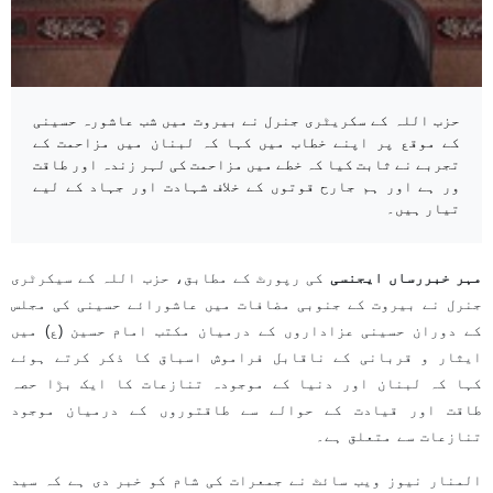
حزب اللہ کے سکریٹری جنرل نے بیروت میں شب عاشورہ حسینی
کے موقع پر اپنے خطاب میں کہا کہ لبنان میں مزاحمت کے
تجربے نے ثابت کیا کہ خطے میں مزاحمت کی لہر زندہ اور طاقت
ور ہے اور ہم جارح قوتوں کے خلاف شہادت اور جہاد کے لیے
تیار ہیں۔
مہر خبررساں ایجنسی
کی رپورٹ کے مطابق، حزب اللہ کے سیکرٹری
جنرل نے بیروت کے جنوبی مضافات میں عاشورائے حسینی کی مجلس
کے دوران حسینی عزاداروں کے درمیان مکتب امام حسین (ع) میں
ایثار و قربانی کے ناقابل فراموش اسباق کا ذکر کرتے ہوئے
کہا کہ لبنان اور دنیا کے موجودہ تنازعات کا ایک بڑا حصہ
طاقت اور قیادت کے حوالے سے طاقتوروں کے درمیان موجود
تنازعات سے متعلق ہے۔
المنار نیوز ویب سائٹ نے جمعرات کی شام کو خبر دی ہے کہ سید