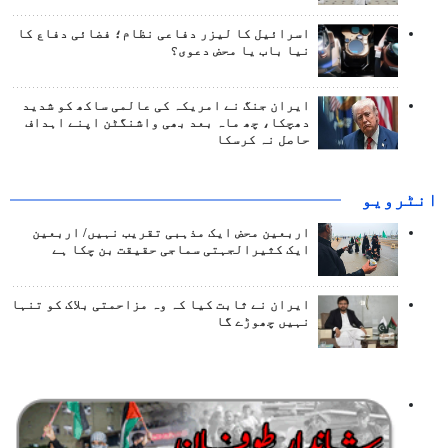
اسرائیل کا لیزر دفاعی نظام؛ فضائی دفاع کا
نیا باب یا محض دعوی؟
ایران جنگ نے امریکہ کی عالمی ساکھ کو شدید
دھچکا، چھ ماہ بعد بھی واشنگٹن اپنے اہداف
حاصل نہ کرسکا
انٹرويو
اربعین محض ایک مذہبی تقریب نہیں/ اربعین
ایک کثیرالجہتی سماجی حقیقت بن چکا ہے
ایران نے ثابت کیا کہ وہ مزاحمتی بلاک کو تنہا
نہیں چھوڑے گا