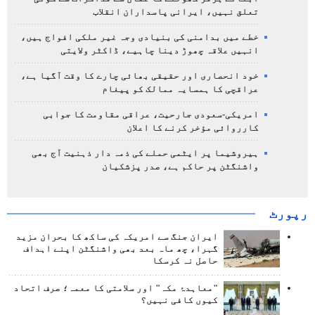
تعلق نہیں، ایرانی پاسداران انقلاب
خطے میں بدامنی کی بنیادی وجہ غیر ملکی افواج ہیں،
انہیں علاقہ چھوڑ دینا چاہیے، ڈاکٹر ولایتی
خود انحصاری اور حقیقی بھائی چارے کا وقت آگیا ہے،
عراقچی کا ہمسایہ ممالک کو پیغام
امریکی-سعودی جارحیت، عراقی مقاومت کا جوابی
کارروائی مؤخر کرنے کا اعلان
ہیروشیما پر ایٹمی حملے کی ذمہ دار ذہنیت آج بھی
واشنگٹن پر حاکم ہے، صدر پزشکیان
رپورٹ
ایران جنگ سے امریکہ کی ساکھ کا بحران مزید
گہرا، چھ ماہ بعد بھی واشنگٹن اپنے اہداف
حاصل نہ کرسکا
"معاہدۂ مکہ" اور سلامتی کا معمہ؛ صرف اتحاد
کیوں کافی نہیں؟