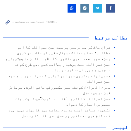
مطالب مرتبط
قرآن پاک کی بے حرمتی پر سید حسن نصراللہ کا اہم
مطالبہ؛ مسلم ممالک سویڈش سفیر کو ملک بدر کریں
یمن، صوبہ صعدہ میں عاشورہ کا عظیم الشان جلوس+ویڈیو
حسن نصر اللہ بہت ہوشیار ہے/اسے کسی بھی طرح کم نہ
سمجھیں، صیہونی عسکری سربراہ
دشمن اپنے بدترین دور اور تباہی کے دہانے پر ہے، سید
حسن نصراللہ
محرم الحرام؛ کوئٹہ میں سکیورٹی ہائی الرٹ، موبائل
فون سروس معطل
حسن نصراللہ کا نظریہ "خانہ عنکبوت"سچ ثابت ہوا؛
صیہونی اخبار کا دعوای
تکفیری عناصر اپنے مذموم مقاصد میں کامیاب نہیں ہوں
گے، شام میں دھماکوں پر حسن نصراللہ کا ردعمل
لیبلز