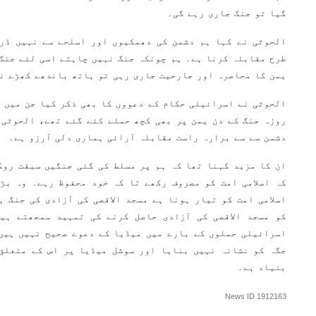
گیا تو جنگ جاری رہے گی۔
الحوثی نے کہا ہم دشمن کی دھمکیوں اور اسلحے سے نہیں ڈرت
طرح مقابلہ کرنا ہے۔ ہم چونکہ جنگ نہیں چاہتے اسی لئے جنگ 
یمن کا محاصرہ اور جارحیت جاری رہی تو ہاتھ باندھے کھڑے ن
الحوثی نے اسرائیلی حکام کے دعووں کا بھی ذکر کیا جن میں ا
روزہ جنگ کے دن یمن پر بھی کچھ حملے کئے گئے تھے، الحوثی 
دشمن سے سے برارہ راست مقابلہ آرائی ہماری دلی آرزو ہے۔
ان کا مزید کہنا تھا کہ ہم پر مسلط کی گئی جنگیں سبقت روک
کہ اسلامی امت کو مصروف رکھے تا کہ خود محفوظ رہے۔ وہ بڑ
اسلامی امت کو تیار ہونا ہے مسجد الاقصی کی آزادی کی جنگ ہ
کو مسجد الاقصی کی آزادی حاصل کرنے کی تمہید سمجھتے ہی
اسرائیلی حملوں کے بارے میں میڈیا کے دعوے صحیح نہیں ہیں
جگہ کو نشانہ نہیں بنایا اور سوشل میڈیا پر اس کے متعلق 
بنیاد ہے۔
News ID
1912163