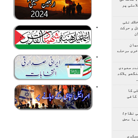
امتی پر
لاف نئی
ل و حرکت
ن
یان
خری مرحلے
ے، سعودی
گجو ہلاک،
ہ
ی کا
کافی
ی نظام؛
 یا محض
سکری