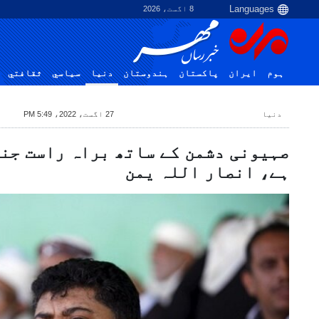
8 اگست، 2026
ہوم
ایران
پاکستان
ہندوستان
دنیا
سياسي
ثقافتي
دنیا
27 اگست، 2022، 5:49 PM
صہیونی دشمن کے ساتھ براہ راست جن
ہے، انصار اللہ یمن