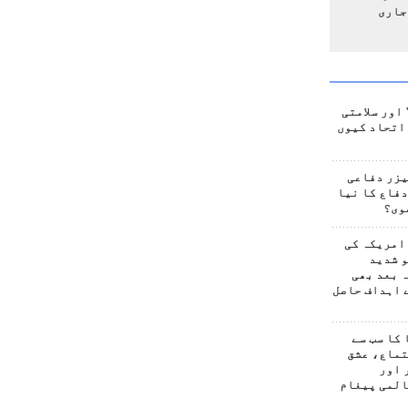
جاری
اور سلامتی
اتحاد کیوں
یزر دفاعی
فاع کا نیا
وی؟
امریکہ کی
 شدید
 بعد بھی
 اہداف حاصل
کا سب سے
تماع، عشق
 اور
المی پیغام