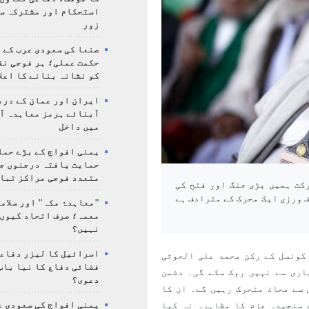
استحکام اور مشترکہ سل
زور
صنعا کی سعودی عرب کے خ
حکمت عملی؛ ہر فوجی نق
کو نشانہ بنانے کا اعلا
ایران اور عمان کے درم
آبنائے ہرمز معاہدہ آ
میں داخل
یمنی افواج کے بڑے حمل
حمایت یافتہ درجنوں جن
متعدد فوجی مراکز تبا
کت ہمیں بڑی جنگ اور فتح کی
ف ورزی ایک محرک کے مترادف ہے
"معاہدۂ مکہ" اور سلامت
معمہ؛ صرف اتحاد کیوں 
نہیں؟
اسرائیل کا لیزر دفاع
کونسل کے رکن محمد علی الحوثی
فضائی دفاع کا نیا باب
اری سے نہیں روک سکے گی۔ دشمن
دعوی؟
 سے محاذ متحرک رہیں گے۔ ان کا
یمنی افواج کی سعودی ع
 سنجیدہ عزم کا مظاہرہ نہ کیا