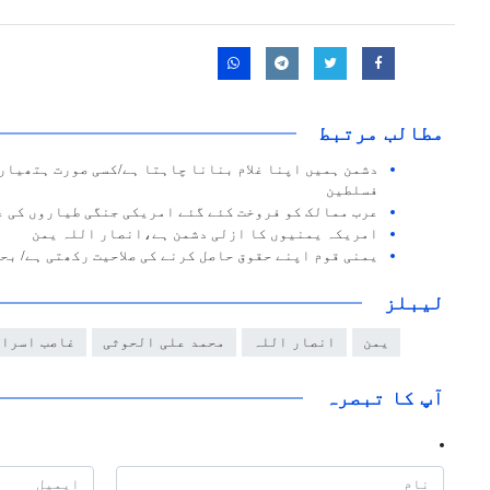
مطالب مرتبط
دشمن ہمیں اپنا غلام بنانا چاہتا ہے/کسی صورت ہتھیار
فسلطین
عرب ممالک کو فروخت کئے گئے امریکی جنگی طیاروں کی 
امریکہ یمنیوں کا ازلی دشمن ہے،انصار اللہ یمن
یمنی قوم اپنے حقوق حاصل کرنے کی صلاحیت رکھتی ہے/ بح
لیبلز
یمن
انصار اللہ
محمد علی الحوثی
غاصب اسرا
آپ کا تبصرہ