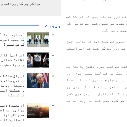
مراکز پر کارروائیاں 
ے اور جانتے ہیں کہ اس کا کس
بندی کو قبول کیا ہے تاہم اگر
رپورٹ
ہیں رہیں گے۔
"معاہدۂ مکہ" 
کا معمہ؛ صرف 
نہوں نے کہا تھا کہ حالیہ تین
کافی نہیں؟
نے زور دے کر کہا کہ اسرائیلی
اسرائیل کا ل
نظام؛ فضائی د
باب یا محض دع
نے کے لئے ہیں، دشمن چاہتا ہے
ی جنگ جس کے لئے یمنی قوم اور
ایران جنگ نے 
ے۔ ہم جارح قوتوں کے ساتھ جنگ
عالمی ساکھ کو
دھچکا، چھ ماہ
ں۔ الحوثی نے کہا کہ یمن پر
واشنگٹن اپنے
 جبکہ اسرائیل نے یمن میں کسی
نہ کرسکا
جو کچھ بھی کہا جا رہا ہے بے
اربعین؛ دنیا 
بڑا پرامن اج
حسینؑ، ایثار
انسانیت کا ع