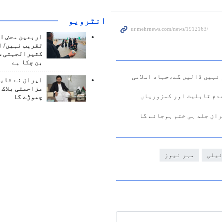
انٹرويو
اربعین محض ا
تقریب نہیں/ ا
کثیرالجہتی س
بن چکا ہے
 نہیں ڈالیں گے،جہاد اسلامی
ایران نے ثابت
مزاحمتی بلاک 
عدم قابلیت اور کمزوریاں
چھوڑے گا
ران جلد ہی ختم ہوجائے گا
ئیلی
مہر نیوز