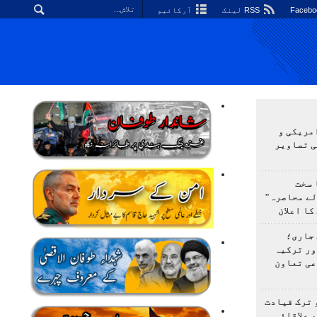
RSS لینک
آرکائیو
مریکی و
ی تصاویر
 سخت
لے محاصرہ"
کا اعلان
 جاری؛
ور ترکیہ
عی تعاون
 ترک قیادت
 علاقائی