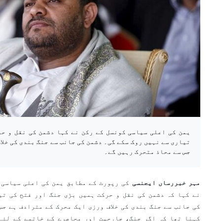
یمن کی اعلی سیاسی کونسل کے رکن نے کہا دشمن کی نقل و حر
تیاری سے نہیں روک سکے گی۔ دشمن کی جانب سے جنگ بندی کی خلا
جس سے محاذ متحرک رہیں گے۔
مہر خبررساں ایجنسی
کی رپورٹ کے مطابق یمن کی اعلی سیاسی 
نے کہا کہ دشمن کی نقل و حرکت ہمیں بڑی جنگ اور فتح کی تی
کی جانب سے جنگ بندی کی خلاف ورزی ایک محرک کے مترادف ہے جس
کہنا تھا کہ اگر جنگ، جارحیت اور محاصرے کے خاتمے کے لئے