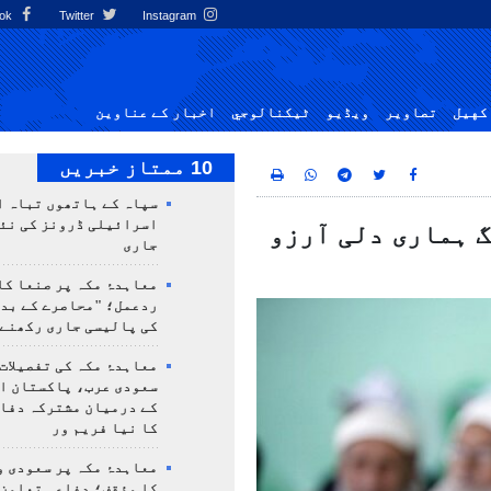
Facebook
Twitter
Instagram
کهيل
تصاوير
ویڈیو
ٹيكنالوجي
اخبار کے عناوین
10 ممتاز خبریں
سپاہ کے ہاتھوں تباہ ا
اسرائیلی ڈرونز کی نئ
گ ہماری دلی آرزو
جاری
معاہدۂ مکہ پر صنعا کا
ردعمل؛ "محاصرے کے بد
کی پالیسی جاری رکھنے 
معاہدۂ مکہ کی تفصیلات
سعودی عرب، پاکستان ا
کے درمیان مشترکہ دفا
کا نیا فریم ور
معاہدۂ مکہ پر سعودی و
کا مؤقف؛ دفاعی تعاون،