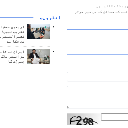
ر رشتے قائم ہیں
طے کے مسائل کے حل میں موثر
انٹرويو
اربعین محض ا
تقریب نہیں/ ا
کثیرالجہتی س
بن چکا ہے
ایران نے ثابت
مزاحمتی بلاک 
چھوڑے گا