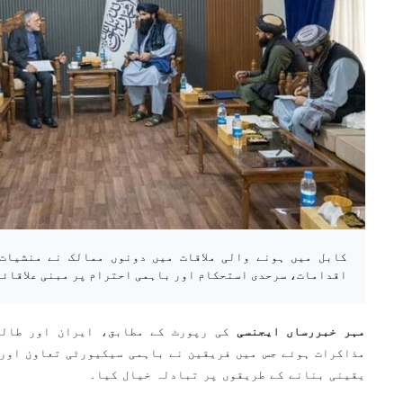
کابل میں ہونے والی ملاقات میں دونوں ممالک نے منشیات 
اقدامات، سرحدی استحکام اور باہمی احترام پر مبنی علاقائی
مہر خبررساں ایجنسی
کی رپورٹ کے مطابق، ایران اور طالب
مذاکرات ہوئے جس میں فریقین نے باہمی سیکیورٹی تعاون اور 
یقینی بنانے کے طریقوں پر تبادلہ خیال کیا۔