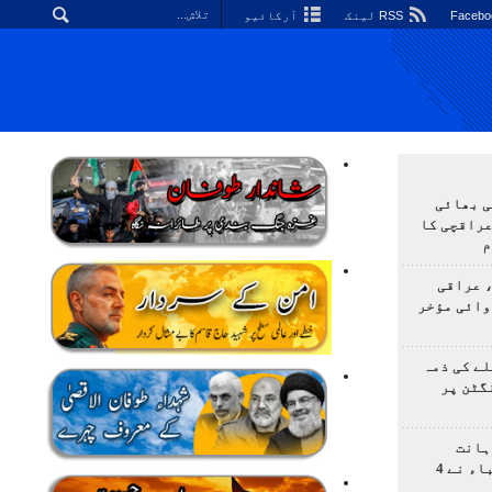
RSS لینک
آرکائیو
ی بھائی
عراقچی کا
م
 عراقی
وائی مؤخر
ے کی ذمہ
گٹن پر
ہانت
اولمپیاڈ؛ ایرانی طلباء نے 4