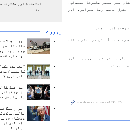
تان میں سفیر علیرضا بیکدلی،
استحکام اور مشترکہ سل
زور
 جنرل محمد رضا بہرامی، اور
سرحدی امور تھے۔
رپورٹ
سرحدی ہم آہنگی کو بہتر بنانے
ایران جنگ سے 
ساکھ کا بحران
چھ ماہ بعد بھ
اپنے اہداف حا
 باہمی افہام و تفہیم و تعاون
پر زور دیا۔
"معاہدۂ مکہ" 
کا معمہ؛ صرف 
کافی نہیں؟
اسرائیل کا ل
نظام؛ فضائی د
باب یا محض دع
ایران جنگ نے 
عالمی ساکھ کو
دھچکا، چھ ماہ
واشنگٹن اپنے
نہ کرسکا