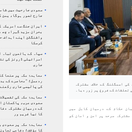
سعودی جارحیت میں شامل
جارح تصور ہوگا، یمن ک
ایران جنگ سے امریکہ ک
بحران مزید گہرا، چھ م
واشنگٹن اپنے اہداف ح
کرسکا
سپاہ کے ہاتھوں تباہ ا
اسرائیلی ڈرونز کی نئ
جاری
معاہدۂ مکہ پر صنعا کا
ردعمل؛ "محاصرے کے بد
کی اسمگلنگ کے خلاف مشترکہ
کی پالیسی جاری رکھنے 
 تعلقات کے فروغ پر زور دیا۔
معاہدۂ مکہ کی تفصیلات
سعودی عرب، پاکستان ا
کے درمیان مشترکہ دفا
ان حکام کے درمیان کابل میں
کا نیا فریم ور
مشترکہ سرحد پر امن و امان کو
معاہدۂ مکہ پر سعودی و
کا مؤقف؛ دفاعی تعاون،