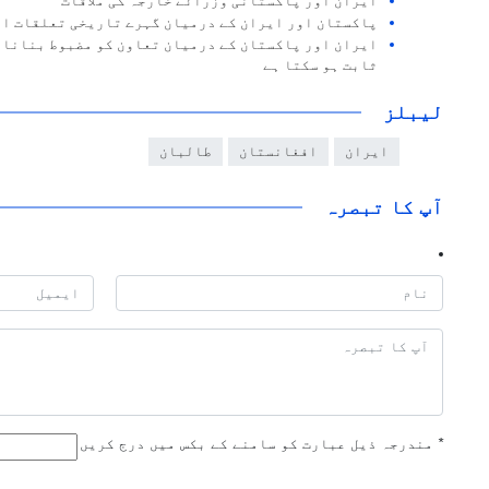
ایران اور پاکستانی وزرائے خارجہ کی ملاقات
پاکستان اور ایران کے درمیان گہرے تاریخی تعلقات او
ایران اور پاکستان کے درمیان تعاون کو مضبوط بنانا خ
ثابت ہو سکتا ہے
لیبلز
ایران
افغانستان
طالبان
آپ کا تبصرہ
*
مندرجہ ذیل عبارت کو سامنے کے بکس میں درج کریں