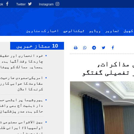
Facebook
Twitter
Instagram
کهيل
تصاوير
ویڈیو
ٹيكنالوجي
اخبار کے عناوین
10 ممتاز خبریں
خود انحصاری اور حقیق
چارے کا وقت آگیا ہے، 
 مذاکرات،
ہمسایہ ممالک کو پیغا
 تفصیلی گفتگو
امریکی-سعودی جارحیت،
مقاومت کا جوابی کارر
کرنے کا اعلان
ہیروشیما پر ایٹمی حمل
دار ذہنیت آج بھی واشن
حاکم ہے، صدر پزشکیان
بین الاقوامی مصنوعی ذ
تمغے جیت لیے