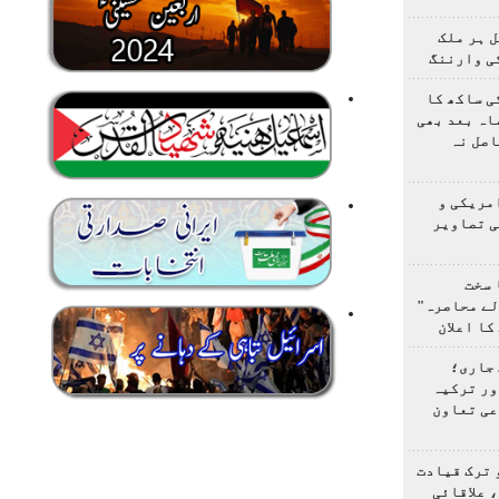
 ہر ملک
ی وارننگ
ی ساکھ کا
اہ بعد بھی
اصل نہ
مریکی و
ی تصاویر
 سخت
لے محاصرہ"
کا اعلان
 جاری؛
ور ترکیہ
عی تعاون
 ترک قیادت
 علاقائی