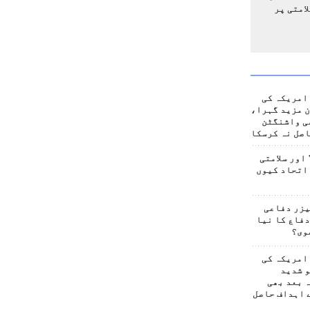
امتی پر
امریکہ کی
 مزید گہرا،
ی واشنگٹن
صل نہ کرسکا
اور سلامتی
اتحاد کیوں
یزر دفاعی
فاع کا نیا
وی؟
امریکہ کی
 شدید
 بعد بھی
 اہداف حاصل