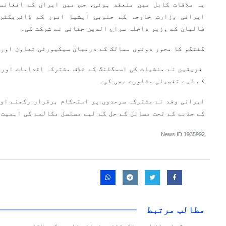
یہ ملاقات کابل میں منعقد ہوئی، جس میں ایران کے افغانس
ایرانی وزارت خارجہ کے جنوبی ایشیا امور کے ڈائریکٹر
طالبان کے وزیر داخلہ سراج الدین حقانی نے شرکت کی۔
گفتگو کا محور دونوں ممالک کے درمیان سیکیورٹی تعاون اور 
فریقین نے منشیات کی اسمگلنگ کے خلاف مشترکہ اقدامات اور 
کے لیے تفصیلی مشاورت بھی کی۔
ایرانی وفد نے مشترکہ سرحدوں پر استحکام برقرار رکھنے اور
کے جذبے کے تحت مسائل کے حل کے لیے مسلسل مکالمے کی اہمیت 
News ID
1935992
مطالب مرتبط