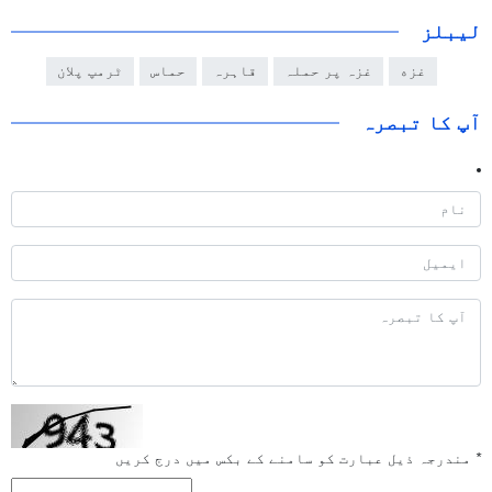
لیبلز
غزه
غزہ پر حملہ
قاہرہ
حماس
ٹرمپ پلان
آپ کا تبصرہ
*
مندرجہ ذیل عبارت کو سامنے کے بکس میں درج کریں