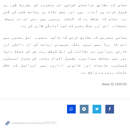
حماس کے مطابق مزاحمتی قوتیں اس منصوبے کو مشروط طور پر
قبول کرنے پر آمادہ ہیں اور بعض نکات پر وضاحت طلب کی گئی
ہے۔ حماس کا مؤقف ہے کہ گزشتہ برسوں میں بھی اس نے ہمیشہ
منصفانہ امن اور جنگ بندی کے لیے آمادگی ظاہر کی ہے۔
سیاسی مبصرین کے مطابق ٹرمپ کا حالیہ منصوبہ اصل معنوں میں
امن کا روڈ میپ نہیں بلکہ صہیونی ریاست کو ان داخلی اور
خارجی بحرانوں سے نکالنے کی ایک کوشش ہے، جن کی جھلک دنیا
بھر میں مختلف میدانوں، بشمول اقوام متحدہ کی جنرل اسمبلی،
کھیلوں، جامعات اور قانونی اداروں میں اسرائیل کے خلاف
بڑھتے رویے سے واضح ہے۔
News ID
1935781