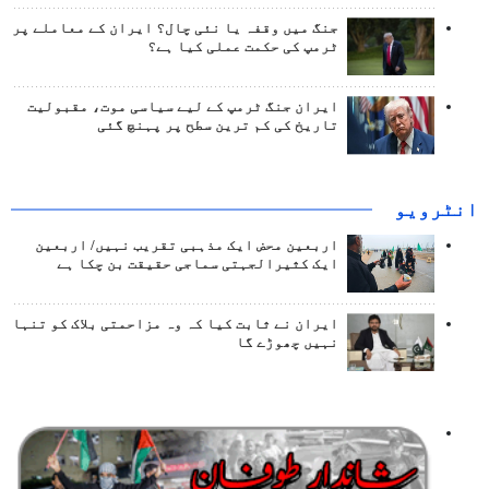
جنگ میں وقفہ یا نئی چال؟ ایران کے معاملے پر
ٹرمپ کی حکمت عملی کیا ہے؟
ایران جنگ ٹرمپ کے لیے سیاسی موت، مقبولیت
تاریخ کی کم ترین سطح پر پہنچ گئی
انٹرويو
اربعین محض ایک مذہبی تقریب نہیں/ اربعین
ایک کثیرالجہتی سماجی حقیقت بن چکا ہے
ایران نے ثابت کیا کہ وہ مزاحمتی بلاک کو تنہا
نہیں چھوڑے گا