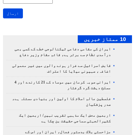
ارسال
10 ممتاز خبریں
ایران کی مقامی دفاعی ٹیکنالوجی خطے کے کسی بھی
درآمدی نظام سے برتر ہے، قائم مقام وزیر دفاع
قابض اسرائیل سے فرار ہونے والوں میں غیر معمولی
اضافہ، صہیونی میڈیا کا اعتراف
ایرانی صوبہ کرمان میں موساد کے 21 کارندے اور 4
مسلح دہشت گرد گرفتار
فلسطین عالم اسلام کا اولین اور بنیادی مسئلہ ہے،
صدر پزشکیان
اربعین محض ایک مذہبی تقریب نہیں/ اربعین ایک
کثیرالجہتی سماجی حقیقت بن چکا ہے
مزاحمتی بلاک بدستور فعال، ایران اور اس کے