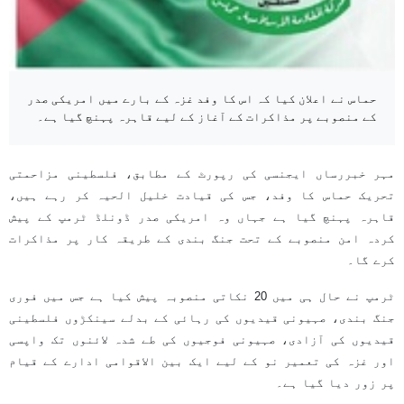
حماس نے اعلان کیا کہ اس کا وفد غزہ کے بارے میں امریکی صدر
کے منصوبے پر مذاکرات کے آغاز کے لیے قاہرہ پہنچ گیا ہے۔
مہر خبررساں ایجنسی کی رپورٹ کے مطابق، فلسطینی مزاحمتی
تحریک حماس کا وفد، جس کی قیادت خلیل الحیہ کر رہے ہیں،
قاہرہ پہنچ گیا ہے جہاں وہ امریکی صدر ڈونلڈ ٹرمپ کے پیش
کردہ امن منصوبے کے تحت جنگ بندی کے طریقہ کار پر مذاکرات
کرے گا۔
ٹرمپ نے حال ہی میں 20 نکاتی منصوبہ پیش کیا ہے جس میں فوری
جنگ بندی، صہیونی قیدیوں کی رہائی کے بدلے سینکڑوں فلسطینی
قیدیوں کی آزادی، صہیونی فوجیوں کی طے شدہ لائنوں تک واپسی
اور غزہ کی تعمیر نو کے لیے ایک بین الاقوامی ادارے کے قیام
پر زور دیا گیا ہے۔