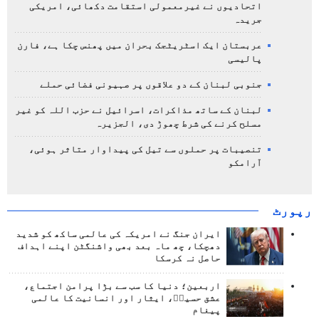
اتحادیوں نے غیرمعمولی استقامت دکھائی، امریکی
جریدہ
عربستان ایک اسٹریٹجک بحران میں پھنس چکا ہے، فارن
پالیسی
جنوبی لبنان کے دو علاقوں پر صہیونی فضائی حملے
لبنان کے ساتھ مذاکرات، اسرائیل نے حزب اللہ کو غیر
مسلح کرنے کی شرط چھوڑ دی، الجزیرہ
تنصیبات پر حملوں سے تیل کی پیداوار متاثر ہوئی،
آرامکو
رپورٹ
ایران جنگ نے امریکہ کی عالمی ساکھ کو شدید
دھچکا، چھ ماہ بعد بھی واشنگٹن اپنے اہداف
حاصل نہ کرسکا
اربعین؛ دنیا کا سب سے بڑا پرامن اجتماع،
عشق حسینؑ، ایثار اور انسانیت کا عالمی
پیغام