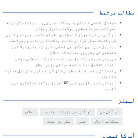
مطالب مرتبط
طوفان الاقصی نے نتن یاہو کا اصلی چہرہ بے نقاب کردیا،
اسرائیل مزید منفور ہوگیا، جنرل رمضان
او آئی سی کی تجویز کے مطابق اقوام متحدہ میں اسرائیل
کی رکنیت معطل کرائی جائے، پاکستانی نائب وزیراعظم
برازیل میں بین الاقوامی اجلاس، ایران، ونزوئیلا اور
فلسطین کی بھرپور حمایت کا اعلان
صہیونی جارحیت کا مقابلہ کرنے کے لئے اسلامی فوجی
اتحاد تشکیل دیا جائے، عراقی وزیراعظم
پاکستان و مصر کا فلسطینی کاز کیلئے غیر متزلزل حمایت
کا اعادہ
ایرانی صوبہ قزوین میں 100 جہیز پیکجز مستحقین میں
تقسیم
لیبلز
او آئی سی
او آئی سی وزرائے خارجہ
اجلاس
ہنگامی اجلاس
قطر
قطر پر حملہ
آپ کا تبصرہ