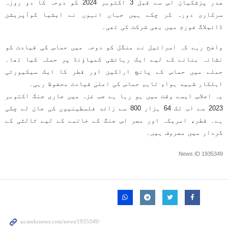
صدر پزشکیان اس سے قبل 3 اکتوبر 2024 کو دوحہ کا دو روزہ
سرکاری دورہ کر چکے ہیں جہاں انہوں نے ایشیا کوآپریشن
ڈائیلاگ فورم میں بھی شرکت کی تھی۔
واضح رہے کہ اسرائیل نے منگل کو دوحہ میں حماس کی قیادت کو
نشانہ بنانے کے لیے ایک رہائشی کمپاؤنڈ پر حملہ کیا تھا۔
حملے میں حماس کے پانچ اراکین اور قطر کا ایک سیکیورٹی
اہلکار شہید ہوا، تاہم حماس کی اعلیٰ قیادت محفوظ رہی۔
یہ اجلاس ایسے وقت میں ہو رہا ہے جب غزہ میں جاری جنگ اکتوبر
2023 سے اب تک 64 ہزار 800 سے زائد فلسطینیوں کی جان لے چکی
ہے۔ قطر، امریکہ اور مصر اس جنگ کے خاتمے کے لیے ثالثی کے
کردار میں مصروف ہیں۔
News ID
1935349