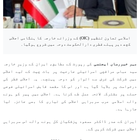
اسلامی تعاون تنظیم (OIC) کے وزرائے خارجہ کا ہنگامی اجلاس
کچھ دیر پہلے قطری دارالحکومت دوحہ میں شروع ہوگیا۔
مہر خبررساں ایجنسی
کی رپورٹ کے مطابق، ایران کے وزیرِ خارجہ
سید عباس عراقچی اسرائیلی جارحیت پر بات چیت کے لیے اجلاس
میں شرکت کی غرض سے اتوار کو دوحہ پہنچے۔ یہ اجلاس قطر کی
درخواست پر بلایا گیا ہے اور اس کا مقصد قابض اسرائیلی فوجی
حملے پر مشترکہ لائحہ عمل طے کرنا ہے۔ اجلاس میں پیر کو ہونے
والے اسلامی عرب سربراہی اجلاس کی تیاری کا بھی جائزہ لیا
جارہا ہے۔
ایران کے صدر ڈاکٹر مسعود پزشکیان کل ہونے والے اس سربراہی
اجلاس میں شرکت کریں گے۔