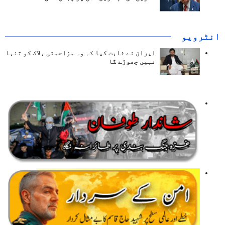
انٹرويو
ایران نے ثابت کیا کہ وہ مزاحمتی بلاک کو تنہا
نہیں چھوڑے گا