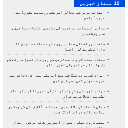
10 ممتاز خبریں
آبنائے ہرمز کی بحالی امریکی رویے سے مشروط ہے،
غریب آبادی
عوامی استقامت نے دشمن کی سازشیں ناکام بنا دیں،
صدر پزشکیان
صنعاء پر فضائی حملہ، زور دار دھماکے سے یمن کا
دارالحکومت لرز اٹھا
میناب حملے کی وجہ سے ٹرمپ کو زور دار تھپڑ مارنے کو
دل چاہتا ہے، امریکی تجزیہ کار
ایران کے ساتھ جنگ کے بعد امریکی میزائل ذخائر میں
غیر معمولی کمی، سی این این
سینئر ایرانی رکنِ پارلیمان کی امریکا کو وارننگ،
خطے سے انخلا قریب قرار
دبئی کے صنعتی علاقے میں دھماکے، آتش زدگی کی ویڈیو
بنانے والے دو افراد گرفتار
یمنی ڈرون حملہ، نجران ایئرپورٹ کا مرکزی ریڈار