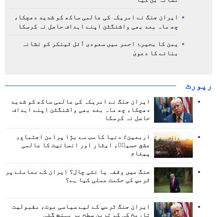
نشانہ بن گیا
ایران جنگ نے امریکہ کی عالمی ساکھ کو شدید دھچکا،
چھ ماہ بعد بھی واشنگٹن اپنے اہداف حاصل نہ کرسکا
یمن کا بحیرۂ احمر میں سعودی آئل ٹینکر کو نشانہ
بنانے کا دعویٰ
رپورٹ
ایران جنگ نے امریکہ کی عالمی ساکھ کو شدید
دھچکا، چھ ماہ بعد بھی واشنگٹن اپنے اہداف
حاصل نہ کرسکا
اربعین؛ دنیا کا سب سے بڑا پرامن اجتماع،
عشق حسینؑ، ایثار اور انسانیت کا عالمی
پیغام
جنگ میں وقفہ یا نئی چال؟ ایران کے معاملے پر
ٹرمپ کی حکمت عملی کیا ہے؟
ایران جنگ ٹرمپ کے لیے سیاسی موت، مقبولیت
تاریخ کی کم ترین سطح پر پہنچ گئی