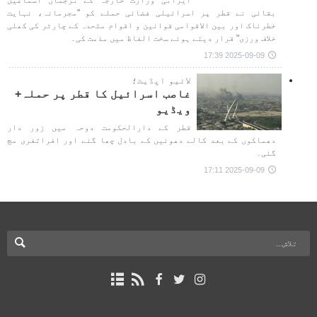
ایرانی وزارت خارجہ کے ترجمان اسماعیل
بقائی نے قطر پر اسرائیلی فضائی حملے کو "مجرمانہ، نہایت
خطرناک اور بین الاقوامی قوانین و اقوام متحدہ کے چارٹر کی کھلی
خلاف ورزی" قرار دیتے ہوئے سخت الفاظ میں مذمت کی۔
2025-09-09 17:39
لائیو اپڈیٹ؛
غاصب اسرائیل کا قطر پر حملہ+
ویڈیو
قطر کے دارالحکومت دوحہ میں زور دار
دھماکوں کے بعد کالے دھوئیں کے بادل چھا گئے اور افراتفری مچ
گئی۔
2025-09-09 17:11