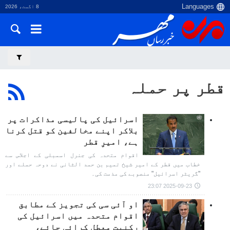
8 اگست، 2026
قطر پر حملہ
اسرائیل کی پالیسی مذاکرات پر
بلاکر اپنے مخالفین کو قتل کرنا
ہے، امیرِ قطر
اقوام متحدہ کی جنرل اسمبلی کے اجلاس سے
خطاب میں قطر کے امیر شیخ تمیم بن حمد الثانی نے دوحہ حملے اور
"گریٹر اسرائیل" منصوبے کی مذمت کی۔
2025-09-23 23:07
او آئی سی کی تجویز کے مطابق
اقوام متحدہ میں اسرائیل کی
رکنیت معطل کرائی جائے،