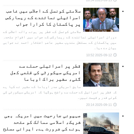
2025-09-13 20:54
سلامتی کونسل کے اجلاس میں غاصب
اسرائیلی نمائندے کے ریمارکس
پر پاکستان کا کرارا جواب
سلامتی کونسل کے قطر پر ہونے والے اجلاس کے
دوران اسرائیلی نمائندے کے ریمارکس کے جواب میں اقوامِ متحدہ
میں پاکستان کے مستقل مندوب سفیر عاصم افتخار احمد نے جوابی
بیان دے دیا۔
2025-09-12 10:52
قطر پر اسرائیلی حملے سے
امریکی سیکورٹی کی قلعی کھل
گئی، مشیر براک اوباما
سابق امریکی صدر اوباما کے مشیر نے کہا ہے
کہ قطر پر اسرائیل کے حملے سے واضح ہوگیا کہ امریکی سیکورٹی کی
کوئی قدر و قیمت نہیں۔
2025-09-11 20:14
صہیونی جارحیت میں امریکہ بھی
شریک، اسلامی ممالک کو متحد
ہونے کی ضرورت ہے، ایرانی مسلح