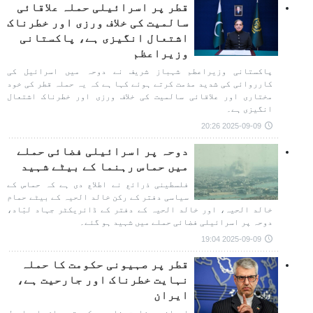
قطر پر اسرائیلی حملہ علاقائی
سالمیت کی خلاف ورزی اور خطرناک
اشتعال انگیزی ہے، پاکستانی
وزیراعظم
پاکستانی وزیراعطم شہباز شریف نے دوحہ میں اسرائیل کی
کارروائی کی شدید مذمت کرتے ہوئے کہا ہے کہ یہ حملہ قطر کی خود
مختاری اور علاقائی سالمیت کی خلاف ورزی اور خطرناک اشتعال
انگیزی ہے۔
2025-09-09 20:26
دوحہ پر اسرائیلی فضائی حملے
میں حماس رہنما کے بیٹے شہید
فلسطینی ذرائع نے اطلاع دی ہے کہ حماس کے
سیاسی دفتر کے رکن خالد الحیہ کے بیٹے حمام
خالد الحیہ، اور خالد الحیہ کے دفتر کے ڈائریکٹر جہاد لبّاد،
دوحہ پر اسرائیلی فضائی حملے میں شہید ہو گئے۔
2025-09-09 19:04
قطر پر صہیونی حکومت کا حملہ
نہایت خطرناک اور جارحیت ہے،
ایران