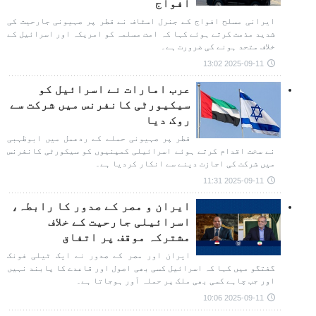
افواج
ایرانی مسلح افواج کے جنرل اسٹاف نے قطر پر صہیونی جارحیت کی
شدید مذمت کرتے ہوئے کہا کہ امت مسلمہ کو امریکہ اور اسرائیل کے
خلاف متحد ہونے کی ضرورت ہے۔
2025-09-11 13:02
عرب امارات نے اسرائیل کو
سیکیورٹی کانفرنس میں شرکت سے
روک دیا
قطر پر صہیونی حملے کے ردعمل میں ابوظہبی
نے سخت اقدام کرتے ہوئے اسرائیلی کمپنیوں کو سیکورٹی کانفرنس
میں شرکت کی اجازت دینے سے انکار کردیا ہے۔
2025-09-11 11:31
ایران و مصر کے صدور کا رابطہ،
اسرائیلی جارحیت کے خلاف
مشترکہ موقف پر اتفاق
ایران اور مصر کے صدور نے ایک ٹیلی فونک
گفتگو میں کہا کہ اسرائیل کسی بھی اصول اور قاعدے کا پابند نہیں
اور جب چاہے کسی بھی ملک پر حملہ آور ہوجاتا ہے۔
2025-09-11 10:06