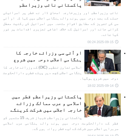
پاکستانی نائب وزیراعظم
نائب وزیراعظم اور وزیرخارجہ اسحاق ڈار نے قطر پر اسرائیلی
حملے کے بعد دوحہ میں ہونے والے ہنگامی اجلاس میں کہا کہ او آئی
سی کی تجویز کے مطابق اقوامِ متحدہ میں اسرائیل کی رکنیت معطل
کرائی جائے اور اسرائیل کے خلاف اضافی تعزیری اقدامات پر غور
کیا جائے۔
2025-09-15 00:24
او آئی سی وزرائے خارجہ کا
ہنگامی اجلاس دوحہ میں شروع
اسلامی تعاون تنظیم (OIC) کے وزرائے خارجہ کا
ہنگامی اجلاس کچھ دیر پہلے قطری دارالحکومت
دوحہ میں شروع ہوگیا۔
2025-09-14 18:02
پاکستانی وزیراعظم قطر میں
اسلامی و عرب ممالک وزرائے
خارجہ اجلاس میں شرکت کرینگے
پاکستانی وزیرِاعظم شہباز شریف 15 ستمبر کو
قطر کے دارالحکومت دوحہ میں ہونے والے ہنگامی عرب اسلامی
سربراہی اجلاس میں شرکت کے لیے قطر روانہ ہوں گے۔