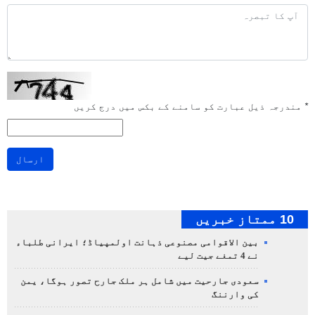
*
مندرجہ ذیل عبارت کو سامنے کے بکس میں درج کریں
ارسال
10 ممتاز خبریں
بین الاقوامی مصنوعی ذہانت اولمپیاڈ؛ ایرانی طلباء
نے 4 تمغے جیت لیے
سعودی جارحیت میں شامل ہر ملک جارح تصور ہوگا، یمن
کی وارننگ