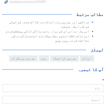
مطالب مرتبط
عراقچی اور یورپی وزرائے خارجہ کا آج جمعہ کو ٹیلی
فونک رابطہ متوقع
امریکہ نے ایران کو براہ راست مذاکرات کی پیشکش کردی
ایران کے خلاف اسنیپ بیک میکانزم استعمال کرنے کی
مخالفت کرتے ہیں، چین
لیبلز
ایران
یورپی ٹرائیکا
روس
جوہری پروگرام
آپ کا تبصرہ