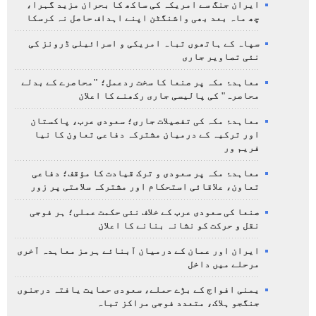
ایران جنگ سے امریکہ کی ساکھ کا بحران مزید گہرا،
چھ ماہ بعد بھی واشنگٹن اپنے اہداف حاصل نہ کرسکا
سپاہ کے ہاتھوں تباہ امریکی و اسرائیلی ڈرونز کی
نئی تصاویر جاری
معاہدۂ مکہ پر صنعا کا سخت ردعمل؛ "محاصرے کے بدلے
محاصرہ" کی پالیسی جاری رکھنے کا اعلان
معاہدۂ مکہ کی تفصیلات جاری؛ سعودی عرب، پاکستان
اور ترکیہ کے درمیان مشترکہ دفاعی تعاون کا نیا
فریم ور
معاہدۂ مکہ پر سعودی و ترک قیادت کا مؤقف؛ دفاعی
تعاون، علاقائی استحکام اور مشترکہ سلامتی پر زور
صنعا کی سعودی عرب کے خلاف نئی حکمت عملی؛ ہر فوجی
نقل و حرکت کو نشانہ بنانے کا اعلان
ایران اور عمان کے درمیان آبنائے ہرمز معاہدہ آخری
مرحلے میں داخل
یمنی افواج کے بڑے حملے، سعودی حمایت یافتہ درجنوں
جنگجو ہلاک، متعدد فوجی مراکز تباہ