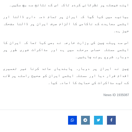
اپنے فیصلے پر نظرثانی کرے، تاکہ اس کے نتائج سے بچ سکیں۔
بیانیے میں کہا گیا کہ ایران پر تمام ذمہ داری ڈالنا اور
ایٹمی معاہدے کے ناکامی کا الزام صرف ایران پر ڈالنا مضحکہ
خیز ہے۔
اس سے پہلے چین کی وزارت خارجہ نے بھی کہا تھا کہ ایران کا
ایٹمی مسئلہ حساس مرحلے میں ہے اور مذاکرات فوری طور پر
دوبارہ شروع ہونے چاہئیں۔
چین نے ایران پر دوبارہ پابندیاں عائد کرنا غیر تعمیری
اقدام قرار دیا اور مسئلہ ایٹمی ایران کو صحیح راستے پر لانے
کے لیے مذاکرات کی حمایت کا اعادہ کیا۔
News ID
1935087