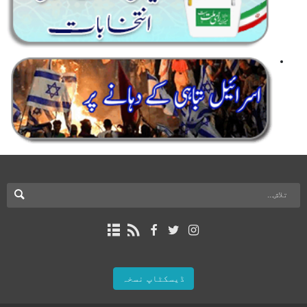
ڈیسکٹاپ نسخہ