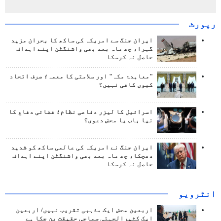
رپورٹ
ایران جنگ سے امریکہ کی ساکھ کا بحران مزید
گہرا، چھ ماہ بعد بھی واشنگٹن اپنے اہداف
حاصل نہ کرسکا
"معاہدۂ مکہ" اور سلامتی کا معمہ؛ صرف اتحاد
کیوں کافی نہیں؟
اسرائیل کا لیزر دفاعی نظام؛ فضائی دفاع کا
نیا باب یا محض دعوی؟
ایران جنگ نے امریکہ کی عالمی ساکھ کو شدید
دھچکا، چھ ماہ بعد بھی واشنگٹن اپنے اہداف
حاصل نہ کرسکا
انٹرويو
اربعین محض ایک مذہبی تقریب نہیں/ اربعین
ایک کثیرالجہتی سماجی حقیقت بن چکا ہے