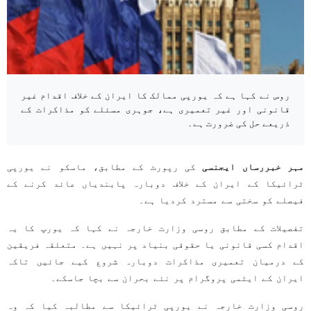
روس نے کہا ہے کہ یورپی ممالک کا ایران کے خلاف اقدام غیر
قانونی اور غیر تعمیری ہے، جوہری مسئلے کو مذاکرات کے
ذریعے حل کی ضرورت ہے۔
مہر خبررساں ایجنسی
کی رپورٹ کے مطابق، ماسکو نے یورپی
ٹرائیکا کے ایران کے خلاف دوبارہ پابندیاں عائد کرنے کے
فیصلے کو سختی سے مسترد کردیا ہے۔
تفصیلات کے مطابق روسی وزارت خارجہ نے کہا کہ یورپ کا یہ
اقدام کسی قانونی یا حقوقی بنیاد پر نہیں ہے۔ متعلقہ فریقین
کے درمیان تعمیری مذاکرات دوبارہ شروع کیے جائیں تاکہ
ایران کے ایٹمی پروگرام پر نئے بحران سے بچا جاسکے۔
روسی وزارت خارجہ نے یورپی ٹرائیکا سے مطالبہ کیا کہ وہ