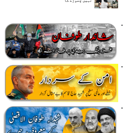
نہیں چھوڑے گا