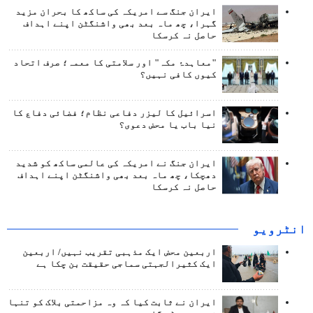
ایران جنگ سے امریکہ کی ساکھ کا بحران مزید
گہرا، چھ ماہ بعد بھی واشنگٹن اپنے اہداف
حاصل نہ کرسکا
"معاہدۂ مکہ" اور سلامتی کا معمہ؛ صرف اتحاد
کیوں کافی نہیں؟
اسرائیل کا لیزر دفاعی نظام؛ فضائی دفاع کا
نیا باب یا محض دعوی؟
ایران جنگ نے امریکہ کی عالمی ساکھ کو شدید
دھچکا، چھ ماہ بعد بھی واشنگٹن اپنے اہداف
حاصل نہ کرسکا
انٹرويو
اربعین محض ایک مذہبی تقریب نہیں/ اربعین
ایک کثیرالجہتی سماجی حقیقت بن چکا ہے
ایران نے ثابت کیا کہ وہ مزاحمتی بلاک کو تنہا