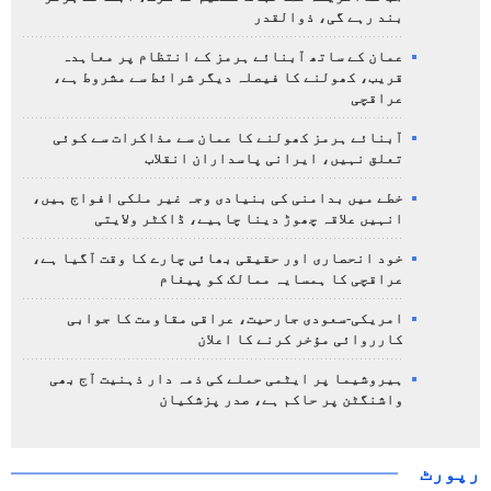
بند رہے گی، ذوالقدر
عمان کے ساتھ آبنائے ہرمز کے انتظام پر معاہدہ
قریب، کھولنے کا فیصلہ دیگر شرائط سے مشروط ہے،
عراقچی
آبنائے ہرمز کھولنے کا عمان سے مذاکرات سے کوئی
تعلق نہیں، ایرانی پاسداران انقلاب
خطے میں بدامنی کی بنیادی وجہ غیر ملکی افواج ہیں،
انہیں علاقہ چھوڑ دینا چاہیے، ڈاکٹر ولایتی
خود انحصاری اور حقیقی بھائی چارے کا وقت آگیا ہے،
عراقچی کا ہمسایہ ممالک کو پیغام
امریکی-سعودی جارحیت، عراقی مقاومت کا جوابی
کارروائی مؤخر کرنے کا اعلان
ہیروشیما پر ایٹمی حملے کی ذمہ دار ذہنیت آج بھی
واشنگٹن پر حاکم ہے، صدر پزشکیان
رپورٹ