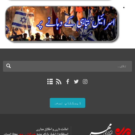
ڈیسکٹاپ نسخہ