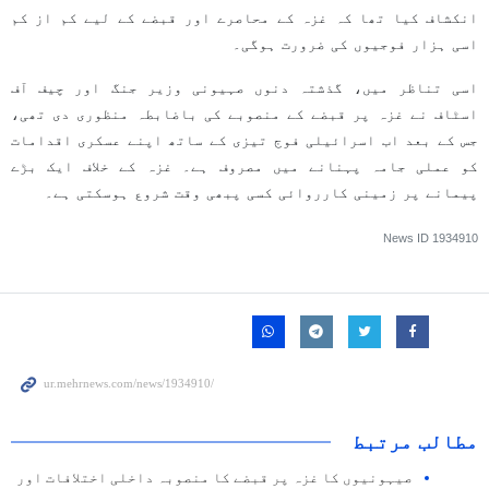
انکشاف کیا تھا کہ غزہ کے محاصرے اور قبضے کے لیے کم از کم
اسی ہزار فوجیوں کی ضرورت ہوگی۔
اسی تناظر میں، گذشتہ دنوں صہیونی وزیر جنگ اور چیف آف
اسٹاف نے غزہ پر قبضے کے منصوبے کی باضابطہ منظوری دی تھی،
جس کے بعد اب اسرائیلی فوج تیزی کے ساتھ اپنے عسکری اقدامات
کو عملی جامہ پہنانے میں مصروف ہے۔ غزہ کے خلاف ایک بڑے
پیمانے پر زمینی کارروائی کسی پبھی وقت شروع ہوسکتی ہے۔
News ID
1934910
مطالب مرتبط
صیہونیوں کا غزہ پر قبضے کا منصوبہ داخلی اختلافات اور