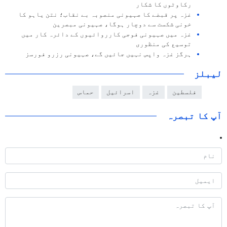
رکاوٹوں کا شکار
غزہ پر قبضے کا صہیونی منصوبہ بے نقاب؛ نتن یاہو کا
خونی شکست سے دوچار ہوگا، صہیونی مبصرین
غزہ میں صہیونی فوجی کارروائیوں کے دائرہ کار میں
توسیع کی منظوری
ہرگز غزہ واپس نہیں جائیں گے، صہیونی رزرو فورسز
لیبلز
فلسطین
غزہ
اسرائیل
حماس
آپ کا تبصرہ