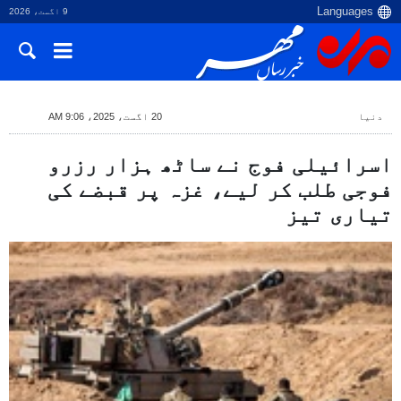
9 اگست، 2026
دنیا
20 اگست، 2025، 9:06 AM
اسرائیلی فوج نے ساٹھ ہزار رزرو
فوجی طلب کر لیے، غزہ پر قبضے کی
تیاری تیز