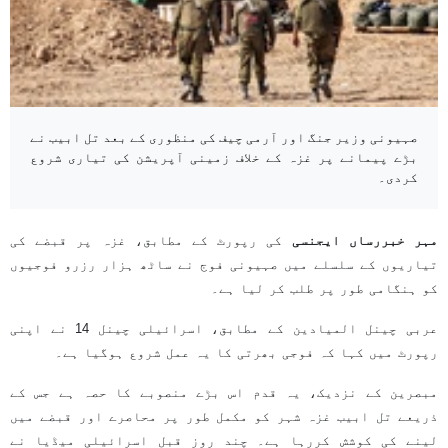
صہیونی وزیر جنگ اور آرمی چیف کی منظوری کے بعد تل ابیب نے
بڑے پیمانے پر غزہ کے خلاف زمینی آپریشن کی تیاری شروع
کردی۔
مہر خبررساں ایجنسی
کی رپورٹ کے مطابق، غزہ پر قبضے کی
تیاریوں کے سلسلے میں صہیونی فوج نے ساٹھ ہزار رزرو فوجیوں
کو ہنگامی طور پر طلب کر لیا ہے۔
عربی چینل المیادین کے مطابق، اسرائیلی چینل 14 نے اپنی
رپورٹ میں کہا کہ فوجی بھرتی کا یہ عمل شروع ہوگیا ہے۔
مبصرین کے نزدیک، یہ قدم اس بڑے منصوبے کا حصہ ہے جس کے
ذریعے تل ابیب غزہ شہر کو مکمل طور پر محاصرے اور قبضے میں
لینے کی کوشش کررہا ہے۔ چند روز قبل اسرائیلی میڈیا نے