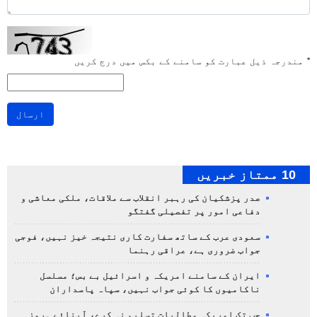
*
مندرجہ ذیل عبارت کو سامنے کے بکس میں درج کریں
ارسال
10 ممتاز خبریں
صدر پزشکیان کی رہبر انقلاب سے ملاقات، ملکی معاشی و
دفاعی امور پر تفصیلی گفتگو
سعودی عرب کے ساتھ سفارت کاری نتیجہ خیز نہیں، فوجی
جواب ضروری ہے، عراقی رہنما
ایران کے سامنے امریکہ و اسرائیل بے بس؛ مسلسل
ناکامیوں کا کوئی جواب نہیں، سپاہ پاسداران
جب تک امریکہ مطالبات تسلیم نہ کرے، آبنائے ہرمز