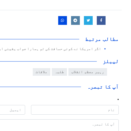
مطالب مرتبط
اگر امریکا نے کوئی حماقت کی تو ہمارا جواب یقینی او
لیبلز
رہبر معظم انقلاب
طلبہ
ملاقات
آپ کا تبصرہ