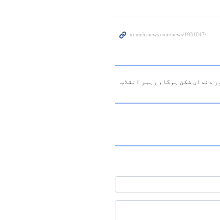
ر دنداں شکن ہوگا، رہبر انقلاب