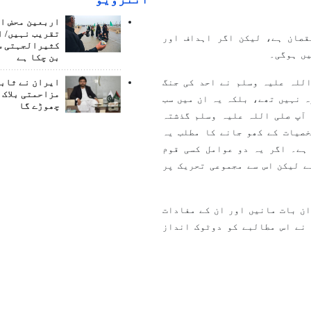
اربعین محض ا
تقریب نہیں/ ا
قصان ہے، لیکن اگر اہداف اور
کثیرالجہتی س
ں ہوگی۔
بن چکا ہے
للہ علیہ وسلم نے احد کی جنگ
ایران نے ثابت
مزاحمتی بلاک 
 نہیں تھے، بلکہ یہ ان میں سب
چھوڑے گا
آپ صلی اللہ علیہ وسلم گذشتہ
صیات کے کھو جانے کا مطلب یہ
ہے۔ اگر یہ دو عوامل کسی قوم
ے لیکن اس سے مجموعی تحریک پر
ان بات مانیں اور ان کے مفادات
 نے اس مطالبے کو دوٹوک انداز