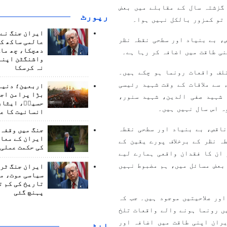
گزشتہ سال کے مقابلے میں بعض
رپورٹ
 تو کمزور بالکل نہیں ہوا۔
ایران جنگ نے 
، بے بنیاد اور سطحی نقطہ نظر
عالمی ساکھ کو
دھچکا، چھ ماہ
نی طاقت میں اضافہ کر رہا ہے۔
واشنگٹن اپنے
نہ کرسکا
لف واقعات رونما ہو چکے ہیں۔
سے ملاقات کے وقت شہید رئیسی
اربعین؛ دنیا 
بڑا پرامن اج
 شہید صفی الدین، شہید سنور،
حسینؑ، ایثار
وہ اس سال نہیں ہیں۔
انسانیت کا ع
ناقص، بے بنیاد اور سطحی نقطہ
جنگ میں وقفہ 
ایران کے معام
ہ نظر کے برخلاف پورے یقین کے
کی حکمت عملی 
 ان کا فقدان واقعی ہمارے لیے
بعض مسائل میں، ہم مضبوط نہیں
ایران جنگ ٹرم
سیاسی موت، م
تاریخ کی کم ت
پہنچ گئی
ور صلاحیتیں موجود ہیں۔ جب کہ
ں رونما ہونے والے واقعات تلخ
یران اپنی طاقت میں اضافہ اور
انٹرويو