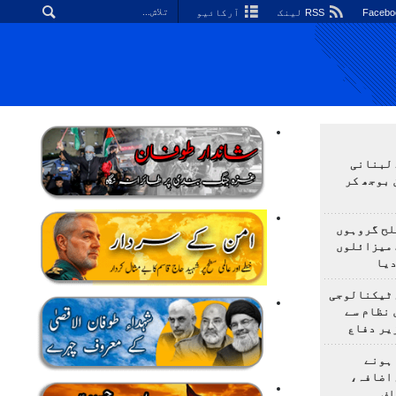
RSS لینک
آرکائیو
 لبنانی
 بوجھ کر
لح گروہوں
 میزائلوں
دیا
 ٹیکنالوجی
 نظام سے
یر دفاع
ہونے
 اضافہ،
اف