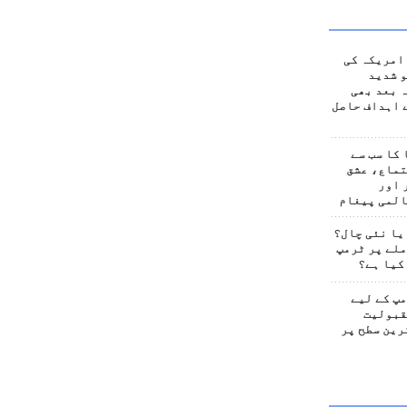
امریکہ کی
 شدید
 بعد بھی
 اہداف حاصل
کا سب سے
تماع، عشق
 اور
المی پیغام
یا نئی چال؟
لے پر ٹرمپ
کیا ہے؟
پ کے لیے
قبولیت
رین سطح پر