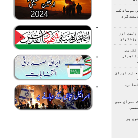
 موساد کے
 4 مسلح دہشت گرد
اولین اور
 پزشکیان
 تقریب
رالجہتی
عال، ایران
کھائی،
 بحران میں
یسی
وں پر