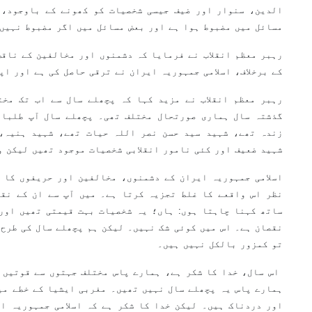
الدین، سنوار اور ضیف جیسی شخصیات کو کھونے کے باوجود، 
مسائل میں مضبوط ہوا ہے اور بعض مسائل میں اگر مضبوط نہیں
رہبر معظم انقلاب نے فرمایا کہ دشمنوں اور مخالفین کے ناقص
کے برخلاف، اسلامی جمہوریہ ایران نے ترقی حاصل کی ہے اور اپ
رہبر معظم انقلاب نے مزید کہا کہ پچھلے سال سے اب تک مخت
گذشتہ سال ہماری صورتحال مختلف تھی۔ پچھلے سال آپ طلباء 
زندہ تھے، شہید سید حسن نصر اللہ حیات تھے، شہید ہنیہ،
شہید ضعیف اور کئی نامور انقلابی شخصیات موجود تھیں لیکن 
اسلامی جمہوریہ ایران کے دشمنوں، مخالفین اور حریفوں کا 
نظر اس واقعے کا غلط تجزیہ کرتا ہے۔ میں آپ سے ان کے نقط
ساتھ کہنا چاہتا ہوں: ہاں؛ یہ شخصیات بہت قیمتی تھیں اور
نقصان ہے۔ اس میں کوئی شک نہیں۔ لیکن ہم پچھلے سال کی طرح 
تو کمزور بالکل نہیں ہیں۔
اس سال، خدا کا شکر ہے، ہمارے پاس مختلف جہتوں سے قوتیں ا
ہمارے پاس یہ پچھلے سال نہیں تھیں۔ مغربی ایشیا کے خطے می
اور دردناک ہیں۔ لیکن خدا کا شکر ہے کہ اسلامی جمہوریہ ا