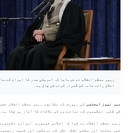
رہبر معظم انقلاب نے فرمایا کہ امریکی صدر کا ایران کے سا
اعلان رائے عامہ کو گمراہ کرنے کی چال ہے۔
مہر نیوز ایجنسی
کی رپورٹ کے مطابق، رہبر معظم انقلاب حضرت
کی طلبہ تنظیموں کے نمائندوں کی ملاقات کا آغاز ہو چکا ہے۔
رہبر معظم انقلاب نے کہا کہ اسلامی جمہوریہ ایران، دشمنوں،
غیر مستند اور سطحی نقطہ نظر کے برعکس، اور شہید رئیسی، 