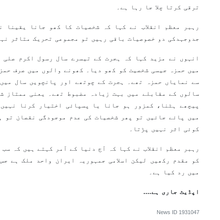
ترقی کرتا چلا جا رہا ہے۔
رہبر معظم انقلاب نے کہا کہ شخصیات کا کھو جانا یقینا ن
جدوجہدکی دو خصوصیات باقی رہیں تو مجموعی تحریک متاثر نہی
انہوں نے مزید کہا کہ ہجرت کے تیسرے سال رسول اکرم صلی ا
میں حمزہ جیسی شخصیت کو کھو دیا۔ کھونے والوں میں صرف حمزہ
سے نمایاں حمزہ تھے۔ ہجرت کے چوتھے اور پانچویں سال میں 
سالوں کے مقابلے میں بہت زیادہ مضبوط تھے۔ یعنی ممتاز شخ
پیچھے ہٹنا، کمزور ہو جانا یا پسپائی اختیار کرنا نہیں 
میں پائے جائیں تو پھر شخصیات کی عدم موجودگی نقصان تو ہ
کوئی اثر نہیں پڑتا۔
رہبر معظم انقلاب نے کہا کہ آج دنیا کے آمر کہتے ہیں کہ سب 
کو مقدم رکھیں لیکن اسلامی جمہوریہ ایران واحد ملک ہے جس
میں رد کیا ہے۔
اپڈیٹ جاری ہے....
News ID
1931047