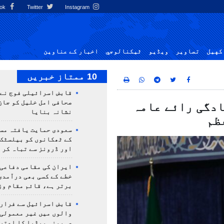
Facebook
Twitter
Instagram
کهيل
تصاوير
ویڈیو
ٹيكنالوجي
اخبار کے عناوین
10 ممتاز خبریں
قابض اسرائیلی فوج نے
صحافی امل خلیل کو جان
ادگی رائے عامہ
نشانہ بنایا
ظم
سعودی حمایت یافتہ مس
کے ٹھکانوں کو بیلسٹک
اور ڈرونز سے تباہ کر 
ایران کی مقامی دفاعی
خطے کے کسی بھی درآمدی
برتر ہے، قائم مقام وز
قابض اسرائیل سے فرار 
والوں میں غیر معمولی
صہیونی میڈیا کا اعتر