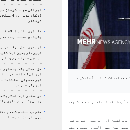
ایرانی صوبہ کرمان میں
21 کارندے اور
گرفتار
فلسطین عالم اسلام کا 
بنیادی مسئلہ ہے، صدر
اربعین محض ایک مذہبی
نہیں/ اربعین ایک کثی
سماجی حقیقت بن چکا ہے
مزاحمتی بلاک بدستور ف
اور اس کے اتحادیوں نے
تھ مذاکرات کے لئے آمادگی کا
غیرمعمولی استقامت د
امریکی جریدہ
عربستان ایک اسٹریٹجک
پھنس چکا ہے، فارن پال
 آیت‌الله خامنه‌ای سے ملک بھر
جنوبی لبنان کے دو علاق
صہیونی فضائی حملے
 مخالفین اور حریفوں کے ناقص،
سید حسن نصر اللہ، ہنیہ، صفی