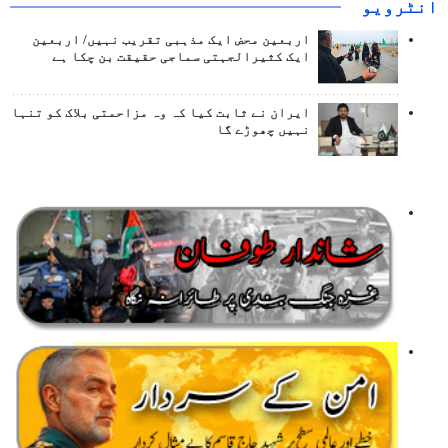
انٹرويو
اربعین محض ایک مذہبی تقریب نہیں/ اربعین
ایک کثیرالجہتی سماجی حقیقت بن چکا ہے
ایران نے ثابت کیا کہ وہ مزاحمتی بلاک کو تنہا
نہیں چھوڑے گا