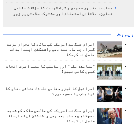
معاہدۂ مکہ پر سعودی و ترک قیادت کا مؤقف؛ دفاعی
تعاون، علاقائی استحکام اور مشترکہ سلامتی پر زور
رپورٹ
ایران جنگ سے امریکہ کی ساکھ کا بحران مزید
گہرا، چھ ماہ بعد بھی واشنگٹن اپنے اہداف
حاصل نہ کرسکا
"معاہدۂ مکہ" اور سلامتی کا معمہ؛ صرف اتحاد
کیوں کافی نہیں؟
اسرائیل کا لیزر دفاعی نظام؛ فضائی دفاع کا
نیا باب یا محض دعوی؟
ایران جنگ نے امریکہ کی عالمی ساکھ کو شدید
دھچکا، چھ ماہ بعد بھی واشنگٹن اپنے اہداف
حاصل نہ کرسکا