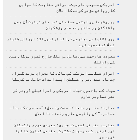
امریکی-سعودی جارحیت، عراقی مقاومت کا جوابی
کارروائی مؤخر کرنے کا اعلان
ہیروشیما پر ایٹمی حملے کی ذمہ دار ذہنیت آج بھی
واشنگٹن پر حاکم ہے، صدر پزشکیان
بین الاقوامی مصنوعی ذہانت اولمپیاڈ؛ ایرانی طلباء
نے 4 تمغے جیت لیے
سعودی جارحیت میں شامل ہر ملک جارح تصور ہوگا، یمن
کی وارننگ
ایران جنگ سے امریکہ کی ساکھ کا بحران مزید گہرا،
چھ ماہ بعد بھی واشنگٹن اپنے اہداف حاصل نہ کرسکا
سپاہ کے ہاتھوں تباہ امریکی و اسرائیلی ڈرونز کی
نئی تصاویر جاری
معاہدۂ مکہ پر صنعا کا سخت ردعمل؛ "محاصرے کے بدلے
محاصرہ" کی پالیسی جاری رکھنے کا اعلان
معاہدۂ مکہ کی تفصیلات جاری؛ سعودی عرب، پاکستان
اور ترکیہ کے درمیان مشترکہ دفاعی تعاون کا نیا
فریم ور