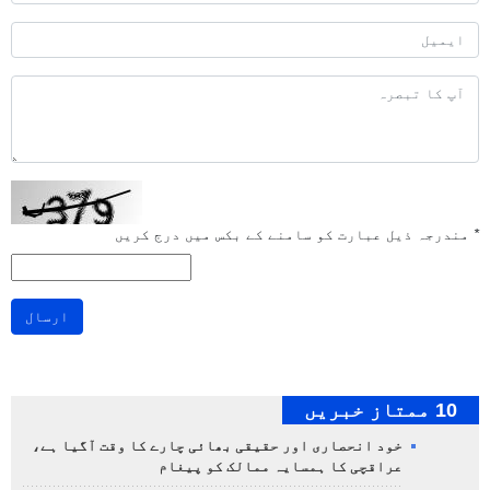
*
مندرجہ ذیل عبارت کو سامنے کے بکس میں درج کریں
ارسال
10 ممتاز خبریں
خود انحصاری اور حقیقی بھائی چارے کا وقت آگیا ہے،
عراقچی کا ہمسایہ ممالک کو پیغام