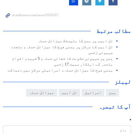
مطالب مرتبط
تل ابیب پر یمن کا بلیسٹک میزائل حملہ
تل ابیب کے مرکز پر یمنی فوج کا میزائل حملہ، متعدد
صہیونی زخمی
یمن پر صہیونی حکومت کا فضائی حملہ، 5 شہید، اقوام
متحدہ کے اہلکار سمیت 17 زخمی
یمنی فوج کا میزائل حملہ، اسرائیلی مرکز میں دھماکے
لیبلز
یمن
اسرائیل
تل ابیب
میزائل حملہ
آپ کا تبصرہ