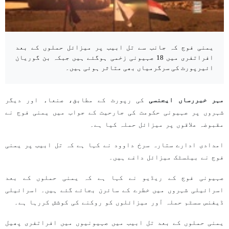
یمنی فوج کہ جانب سے تل ابیب پر میزائل حملوں کے بعد
افراتفری میں 18 صہیونی زخمی ہوگئے ہیں جبکہ بن گوریان
ائیرپورٹ کی سرگرمیاں بھی متاثر ہوئی ہیں۔
مہر خبررساں ایجنسی
کی رپورٹ کے مطابق، صنعاء اور دیگر
شہروں پر صہیونی حکومت کی جارحیت کے جواب میں یمنی فوج نے
مقبوضہ علاقوں پر میزائل حملہ کیا ہے۔
امدادی ادارے ستارہ سرخ داوود نے کہا ہے کہ تل ابیب پر یمنی
فوج نے بیلسٹک میزائل داغے ہیں۔
صہیونی فوج کے ریڈیو نے کہا ہے کہ یمنی حملوں کے بعد
اسرائیلی شہروں میں خطرے کے سائرن بجائے گئے ہیں۔ اسرائیلی
ڈیفنس سسٹم حملہ آور میزائلوں کو روکنے کی کوشش کررہا ہے۔
یمنی حملوں کے بعد تل ابیب میں صہیونیوں میں افراتفری پھیل