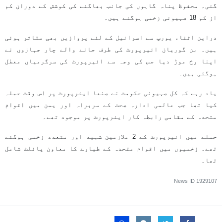
گئی۔ محفوظ پناہ گاہوں کی جانب بھاگنے کی کوشش کے دوران کم
از کم 18 صہیونی زخمی ہوگئے ہیں۔
دراین اثناء یورپ سے اسرائیل کے لئے پروازیں بھی متاثر ہوئی
ہیں۔ بن گوریان ائیرپورٹ کی طرف جانے والے چار جہازوں نے
اپنا رخ موڑ دیا جس کی وجہ سے ائیرپورٹ کی سرگرمیاں معطل
ہوگئی ہیں۔
یاد رہے کہ کل صہیونی حکومت نے صنعا ایئرپورٹ پر اس وقت حملہ
کیا تھا جب عالمی ادارہ صحت کے سربراہ اور یمن میں اقوام
متحدہ کے مقامی رابطہ کار ایئرپورٹ پر موجود تھے۔
حملے میں ائیرپورٹ کے 2 ملازمین شہید اور متعدد زخمی ہوگئے
تھے۔ زخمیوں میں اقوام متحدہ کے طیارے کا معاون پائلٹ شامل
تھا۔
News ID
1929107