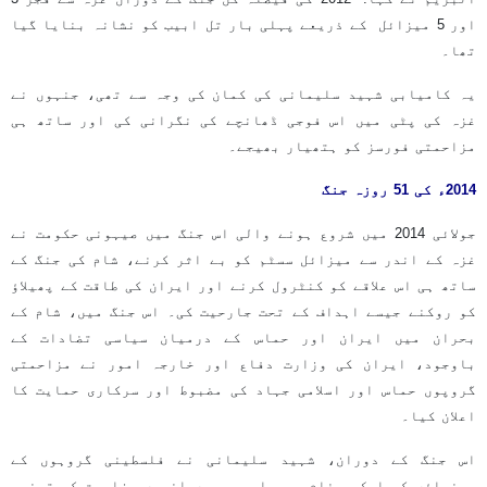
اور 5 میزائل کے ذریعے پہلی بار تل ابیب کو نشانہ بنایا گیا
تھا۔
یہ کامیابی شہید سلیمانی کی کمان کی وجہ سے تھی، جنہوں نے
غزہ کی پٹی میں اس فوجی ڈھانچے کی نگرانی کی اور ساتھ ہی
مزاحمتی فورسز کو ہتھیار بھیجے۔
2014ء کی 51 روزہ جنگ
جولائی 2014 میں شروع ہونے والی اس جنگ میں صیہونی حکومت نے
غزہ کے اندر سے میزائل سسٹم کو بے اثر کرنے، شام کی جنگ کے
ساتھ ہی اس علاقے کو کنٹرول کرنے اور ایران کی طاقت کے پھیلاؤ
کو روکنے جیسے اہداف کے تحت جارحیت کی۔ اس جنگ میں، شام کے
بحران میں ایران اور حماس کے درمیان سیاسی تضادات کے
باوجود، ایران کی وزارت دفاع اور خارجہ امور نے مزاحمتی
گروپوں حماس اور اسلامی جہاد کی مضبوط اور سرکاری حمایت کا
اعلان کیا۔
اس جنگ کے دوران، شہید سلیمانی نے فلسطینی گروہوں کے
رہنماؤں کو ایک پیغام بھیجا، جس میں انہیں مزاحمت کی ترغیب