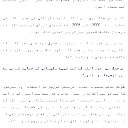
تبدیلیاں آئیں۔
تاہم اس جنگ میں اہم نکتہ شہید سلیمانی کی حزب اللہ کی
حمایت ہے کہ 2000ء اور 2006ء کے درمیان ایران اور حزب اللہ کے
درمیان مختلف شعبوں میں قریبی تعاون قائم ہوا۔
لبنان میں حزب اللہ کے سیکرٹری جنرل سید حسن نصر اللہ کے
مطابق، شہید سلیمانی حزب اللہ اور اسلامی جمہوریہ ایران کے
حکام کے درمیان اہم رابطہ تھا۔
اس جنگ میں حزب اللہ کے لئے شہید سلیمانی کی حمایت کی سب سے
اہم ترجیحات یہ تھیں:
طویل مدتی منصوبہ بندی، تربیتی کورسز کا انعقاد اور بیرکوں
کا قیام، میزائل پاور میں اضافہ، کارنیٹ میزائلوں کو درآمد
کرنا اور انہیں استعمال کرنے کا طریقہ سکھانا، حزب اللہ کے
مواصلاتی نیٹ ورک کو وسعت دینا۔ تاہم اس لاجسٹک سپورٹ سے
زیادہ اہم اس جنگ میں شہید سلیمانی کی فعال موجودگی تھی کہ
وہ میدان کے اندر اور لبنان سے اس جنگ کی پیروی کر رہے تھے۔