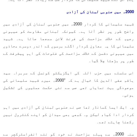
2000ء میں جنوبی لبنان کی آزادی
شہید سلیمانی کا کردار 2000ء میں جنوبی لبنان کی آزادی میں
واضح طور پر نظر آتا ہے۔ کیونکہ لبنانی مقاومت کو صیہونی
رجیم کے خلاف مزاحمت کی فرنٹ لائن سمجھا جاتا ہے۔ شہید
سلیمانی کا یہ معاون کردار اگلے برسوں کے اندر دوسرے محاذوں
میں صیہونی دشمن کے خلاف مزاحمت کی فتوحات کی اہم پیشرفت کے
طور پر بڑھتا چلا گیا۔
اس سلسلے میں حزب اللہ کی ایگزیکٹو کونسل کے سربراہ سید
ہاشم صفی الدین کا خیال ہے کہ "2000ء میں، شہید سلیمانی کی
موجودگی بہت نمایاں تھی جس سے نئی حکمت عملیوں کی تشکیل
ہوئی۔
وہ ایک ایسا کمانڈر تھا جس نے جنوبی لبنان کی آزادی میں اہم
کردار ادا کیا، لیکن وہ کبھی بھی میدان کو اپنے کنٹرول نہیں
رکھنا چاہتے تھے۔
سنہ 2000ء سے پہلے مزاحمت نے خود کو نئے انفراسٹرکچر سے