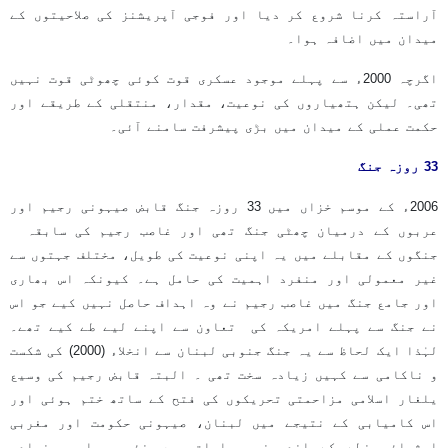
آراستہ کرنا شروع کر دیا اور فوجی آپریشنز کی صلاحیتوں کے
میدان میں اضافہ ہوا۔
اگرچہ 2000ء سے پہلے موجود عسکری قوت کوئی چھوٹی قوت نہیں
تھی۔ لیکن ہتھیاروں کی نوعیت، مقدار، منتقلی کے طریقے اور
حکمت عملی کے میدان میں بڑی پیشرفت سامنے آئی۔
33 روزہ جنگ
2006ء کے موسم خزاں میں 33 روزہ جنگ قابض صیہونی رجیم اور
عربوں کے درمیان چھٹی جنگ تھی اور غاصب رجیم کی سابقہ
جنگوں کے مقابلے میں یہ اپنی نوعیت کی طویل، مختلف جہتوں سے
غیر معمولی اور منفرد اہمیت کی حامل ہے۔ کیونکہ اس بھاری
اور جامع جنگ میں غاصب رجیم نے وہ اہداف حاصل نہیں کیے جو اس
نے جنگ سے پہلے امریکہ کی تعاون سے اپنے لیے طے کیے تھے۔
لہٰذا ایک لحاظ سے یہ جنگ جنوبی لبنان سے انخلاء (2000) کی شکست
و ناکامی سے کہیں زیادہ سخت تھی ۔ البتہ قابض رجیم کی وسیع
یلغار اسلامی مزاحمتی تحریکوں کی فتح کے ساتھ ختم ہوئی اور
اس کامیابی کے نتیجے میں لبنان، صیہونی حکومت اور مغربی
ایشیائی خطے کے اندرونی مساوات میں نئی اور بنیادی