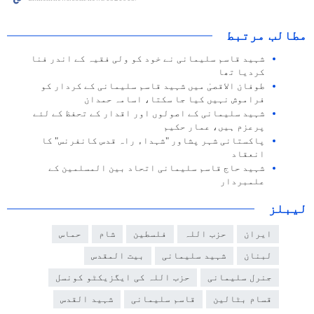
مطالب مرتبط
شہید قاسم سلیمانی نے خود کو ولی فقیہ کے اندر فنا
کردیا تھا
طوفان الاقصیٰ میں شہید قاسم سلیمانی کے کردار کو
فراموش نہیں کیا جا سکتا، اسامہ حمدان
شہید سلیمانی کے اصولوں اور اقدار کے تحفظ کے لئے
پرعزم ہیں، عمار حکیم
پاکستانی شہر پشاور "شہداء راہ قدس کانفرنس" کا
انعقاد
شہید حاج قاسم سلیمانی اتحاد بین المسلمین کے
علمبردار
لیبلز
ایران
حزب اللہ
فلسطین
شام
حماس
لبنان
شہید سلیمانی
بیت المقدس
جنرل سلیمانی
حزب اللہ کی ایگزیکٹو کونسل
قسام بٹالین
قاسم سلیمانی
شہید القدس