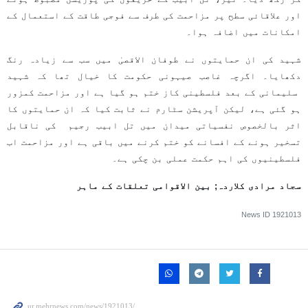
اور علاقائی سطح پر مزاحمت کی طرف سے فوجی طاقت کے استعمال کے
امکانات میں اضافہ ہوا۔
شہید کی ان حمایتوں نے طوفان الاقصیٰ میں سب سے زیادہ رنگ
دکھایا۔ اگرچہ غاصب صیہونی حکومت کا خیال تھا کہ شہید
سلیمانی کے بعد فلسطینی کاز ختم ہو گیا ہے اور مزاحمت کمزور
ہو گئی ہے، لیکن آپریشن سٹارم نے ثابت کیا کہ ان حمایتوں کا
اثر بالخصوص نفسیاتی میدان میں تل ابیب رجیم کی ناقابل
تسخیر ہونے کے افسانے کو ختم کرنے میں باقی ہے اور مزاحمت اب
فلسطینیوں کی اہم حکمت عملی بن چکی ہے۔
سجاد مرادی کلاردہ; بین الاقوامی تعلقات کے ماہر
News ID
1921013