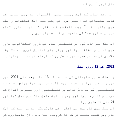
باز نہیں آئیں گے۔
اس وقت حماس کے ایک رہنما یحییٰ السنوار نے بھی بتایا کہ
قاسم سلیمانی نے انہیں غزہ کی پٹی میں ایک ٹیلفونک رابطے
میں بتایا کہ " بیت المقدس کے دفاع کے لیے ہماری تمام
سہولیات اور جنگ کی صلاحیت آپ کے اختیار میں ہے۔
اس جنگ میں خاص طور پر فلسطینی حماس کی ڈرون ٹیکنالوجی پاور
میں نمایاں اضافہ ہوا اور پہلی بار ابابیل ڈرون نے مقبوضہ
علاقوں کی فضائی حدود میں داخل ہو کر اہداف کو نشانہ بنایا۔
2021ء کی 12 روزہ جنگ
یہ جنگ جنرل سلیمانی کی شہادت کے 16 ماہ بعد مئی 2021 میں
شروع ہوئی۔ پہلے، مشرقی بیت المقدس میں شیخ جراح محلے سے
فلسطینیوں کو بے دخل کرنے پر فلسطینیوں اور صیہونی افواج کے
درمیان تنازعہ ہوا اور پھر یہ ایک مکمل جنگ میں بدل گیا اور
21 مئی تک جاری رہا۔
اس جنگ میں کارنیٹ میزائلوں کی کارکردگی نے مزاحمت کو ایک
بار پھر شہید سلیمانی کا کا گرویدہ بنا دیا۔ ان ہتھیاروں کی