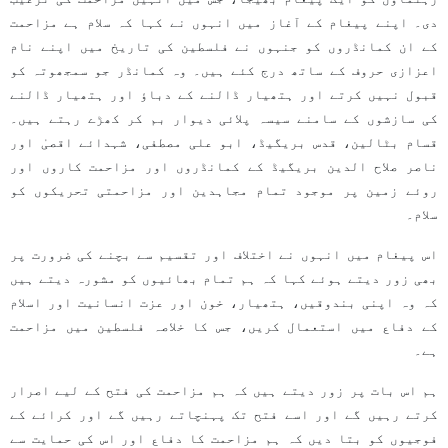
دی۔ اپنے پیغام کے آغاز میں انہوں نے کہا کہ سلام ہے مزاحمت
کے ان کمانڈروں کو جنہوں نے فلسطین کی تاریخ میں اپنے نام
اعزازی حروف کے ساتھ درج کئے ہیں۔ وہ کمانڈر جو سمجھوتہ کو
قبول نہیں کرتے اور ہتھیار ڈالنے کے دباؤ اور ہتھیار ڈالنے
کی سازشوں کے سامنے سیسہ پلائی دیوار بم کر کھڑے رہتے ہیں۔
قسام بٹالین، قدس بریگیڈ، ابو علی مصطفی، شہدائے اقصیٰ اور
ناصر صلاح الدین بریگیڈ کے کمانڈروں اور مزاحمت کاروں اور
روئے زمین پر موجود تمام مجاہدین اور مزاحمتی تحریکوں کو
سلام۔
اس پیغام میں انہوں نے اختلاف اور تقسیم سے بچنے کی ضرورت پر
بھی زور دیتے ہوئے کہا کہ ہم تمام بھائیوں کو مشورہ دیتے ہیں
کہ وہ اپنی بندوقیں، ہتھیار، خون اور عزت انسانیت اور اسلام
کے دفاع میں استعمال کریں، جس کا خلاصہ فلسطین میں مزاحمت
ہے۔
ہم اس بات پر زور دیتے ہیں کہ ہم مزاحمت کی فتح کے لیے اصرار
کرتے رہیں گے اور اسے فتح تک پہنچاتے رہیں گے اور کرائے کے
فوجیوں کو بتا دیں کہ ہم مزاحمت کا دفاع اور اس کی حمایت سے