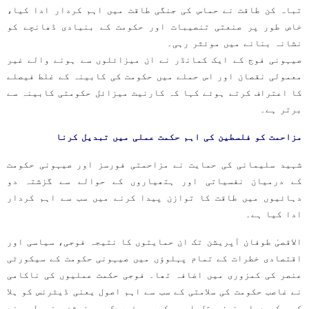
تباہ کن طاقت نے حماس کی جنگی طاقت میں اہم کردار ادا کیا،
خاص طور پر صنعتی تنصیبات اور حکومت کے بنیادی ڈھانچے کو
نشانہ بنانے میں موئثر رہی۔
صیہونی فوج کے ایک کمانڈر نے ان میزائلوں سے ہونے والے غیر
معمولی نقصان اور اس حملے میں حکومت کی کابینہ کے غلط فیصلے
کا اعتراف کرتے ہوئے کہا کہ کارنیٹ میزائل حکومتی کابینہ سے
برتر ہے۔
مزاحمت کو فلسطین کی اہم حکمت عملی میں تبدیل کرنا
شہید سلیمانی کی حمایت نے مزاحمتی فورسز اور صیہونی حکومت
کے درمیان نفسیاتی اور ہتھیاروں کے حوالے سے گزشتہ دو
دہائیوں میں طاقت کا توازن پیدا کرنے میں سب سے اہم کردار
ادا کیا ہے۔
الاقصیٰ طوفان آپریشن تک ان حمایتوں کا نتیجہ فوجی، سیاسی اور
اقتصادی خطرات کے تمام پہلوؤں میں صیہونی حکومت کے سیکورٹی
عنصر کی کمزوری میں اضافہ تھا۔ فوجی حکمت عملیوں کی ناکامی
نے غاصب حکومت کی سلامتی کے سب سے اہم اصول یعنی ڈیٹرنس کو ہلا
کر رکھ دیا۔ نیز، تل ابیب کے حریفوں کی پوزیشن مضبوط ہونے