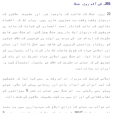
201ء کی آٹھ روزہ جنگ
22 روزہ جنگ کے خاتمے کے باوجود غزہ اور مقبوضہ علاقوں کے
درمیان وقفے وقفے سے جھڑپیں جاری ہیں۔ یہاں تک کہ القسام
بٹالین کے نائب کمانڈر احمد الجباری کی شہادت کے ساتھ ہی
فریقین کے درمیان ایک بار پھر جنگ چھڑ گئی۔ اس جنگ میں قابض
حکومت کے اہداف غزہ کی سرحد پر اپنے ہی فوجیوں کے خلاف حملوں
کو روکنا، مزاحمتی گروپوں کی طاقت میں خلل ڈالنا اور حماس
اور اسلامی جہاد کے طویل فاصلے تک مار کرنے والے ہتھیاروں کو
تباہ کرنا تھا۔ اس جنگ میں اسلامی جہاد تحریک نے اس بات کی
تصدیق کی کہ حماس نے حکومت کے خلاف جو ہتھیار استعمال کیے وہ
ایران نے بنائے تھے۔
اسلامی کونسل کے سربراہ نے اس وقت یہ بھی کہا تھا کہ فلسطین
کے لیے ایران کی امداد مادی اور روحانی پہلو کے علاوہ فوجی
پہلو بھی رکھتی ہے۔ اس جنگ میں حماس نے فجر 5 میزائلوں کی
نقاب کشائی کی اور ان میں سے کچھ مقبوضہ علاقوں کی طرف داغے۔
اس حوالے سے حماس کے ذرائع ابلاغ کے عہدیداروں میں سے محمد
البریم نے کہا: "2012 کی فیصلہ کن جنگ کے دوران غزہ سے فجر 3