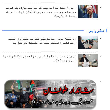
ایران جنگ نے امریکہ کی عالمی ساکھ کو شدید
دھچکا، چھ ماہ بعد بھی واشنگٹن اپنے اہداف
حاصل نہ کرسکا
انٹرويو
اربعین محض ایک مذہبی تقریب نہیں/ اربعین
ایک کثیرالجہتی سماجی حقیقت بن چکا ہے
ایران نے ثابت کیا کہ وہ مزاحمتی بلاک کو تنہا
نہیں چھوڑے گا