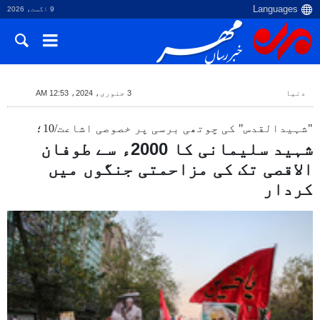
9 اگست، 2026
دنیا
3 جنوری، 2024، 12:53 AM
"شہیدالقدس" کی چوتھی برسی پر خصوصی اشاعت/10؛
شہید سلیمانی کا 2000ء سے طوفان
الاقصی تک کی مزاحمتی جنگوں میں
کردار