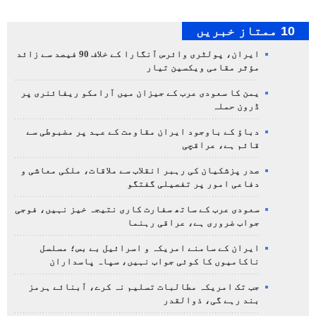
10 ممتاز خبریں
ایران، پولٹری وائرس آنگارا کے خلاف 90 فیصد سے زائد
مؤثر مقامی ویکسین تیار
یمن کا سعودی عرب کے جیزان میں آرامکو ریفائنری پر
ڈرون حملہ
دباؤ کے باوجود ایران مقاومت کے عہد پر مضبوطی سے
قائم ہے، عراقچی
صدر پزشکیان کی رہبر انقلاب سے ملاقات، ملکی معاشی و
دفاعی امور پر تفصیلی گفتگو
سعودی عرب کے ساتھ سفارت کاری نتیجہ خیز نہیں، فوجی
جواب ضروری ہے، عراقی رہنما
ایران کے سامنے امریکہ و اسرائیل بے بس؛ مسلسل
ناکامیوں کا کوئی جواب نہیں، سپاہ پاسداران
جب تک امریکہ مطالبات تسلیم نہ کرے، آبنائے ہرمز
بند رہے گی، ذوالقدر