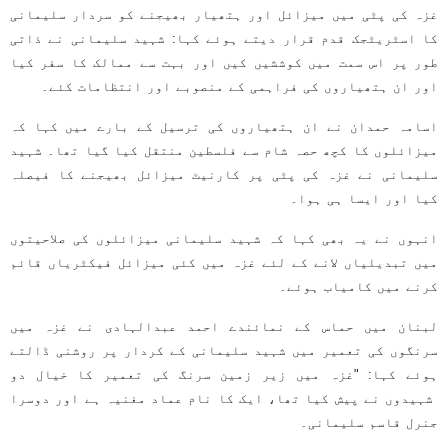
غزہ کی پٹی میں میزائل اور ہتھیار بھیجنے کو سردار سلیمانی
کا اسٹریٹجک قدم قرار دیتے ہوئے کہا: شہید سلیمانی نے ذاتی
طور پر اس سمت میں کوششیں کیں اور بہت سے ممالک کا سفر کیا
اور ان ہتھیاروں کی فراہمی کے منصوبے اور انتظامات کئے۔
اسامہ حمدان نے ان ہتھیاروں کی ترسیل کے بارے میں کہا کہ
میزائلوں کا کچھ حصہ شام سے فلسطین منتقل کیا گیا تھا۔ شہید
سلیمانی نے غزہ کی پٹی پر کارنیٹ میزائل بھیجنے کا فیصلہ
کیا اور ایسا ہی ہوا۔
انہوں نے یہ بھی کہا کہ شہید سلیمانی میزائلوں کی صلاحیتوں
میں تبدیلیاں لانے کے لئے غزہ میں کئی میزائل فیکٹریاں قائم
کرنے میں کامیاب ہوئے۔
لبنان میں حماس کے نمائندے احمد عبدالہادی نے غزہ میں
سرنگوں کی تعمیر میں شہید سلیمانی کے کردار پر روشنی ڈالتے
ہوئے کہا: "غزہ میں زیر زمین سرنگ کی تعمیر کا خیال دو
شہیدوں نے پیش کیا تھا، ایک کا نام عماد مغنیہ ہے اور دوسرا
جنرل قاسم سلیمانی۔