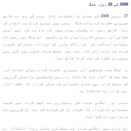
2008 کی 22 روزہ جنگ
27 دسمبر 2008 کو حماس نے اقتصادی ناکہ بندی کی وجہ سے قابض
صیہونی حکومت کے ساتھ جنگ بندی میں توسیع کرنے سے انکار کر
دیا۔ قابض رجیم نے پگھلے ہوئے سیسہ کے نام سے غزہ میں اپنی
فضائی اور زمینی کارروائیاں جاری رکھیں۔ اس جنگ میں رجیم کے
بنیادی اہداف، غزہ کی راکٹ پاور کو توڑنا، حماس کو کمزور
کرنے کے ساتھ آخر کار اسے غیر مسلح کرکے جنوب میں کسی بھی
سیکورٹی خطرے کو ختم کرنا شامل تھا۔
یہ جنگ جسے فلسطین اور صیہونی حکومت کے درمیان تصادم اور
مفاہمت کا آغاز کہا جا سکتا ہے وہیں فلسطینی مزاحمتی گروہوں
کو مسلح کرنے میں جنرل سلیمانی کے عملی کردار کا نقطہ آغاز
بھی قرار دیا جاسکتا ہے۔
حماس اور اسلامی جہاد کو ہتھیاروں سے لیس کرنے میں شہید
سلیمانی کے کردار کا اظہار ان کی شہادت کے بعد ان گروہوں کے
سربراہوں نے کیا تھا۔
اس بارے میں اسلامی جہاد کے سیکرٹری جنرل زیاد النخالہ نے