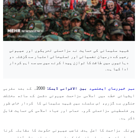
شہید سلیمانی کی حمایت نے مزاحمتی تحریکوں اور صیہونی
رجیم کے درمیان نفسیاتی اور تسلیحاتی اعتبار سے گزشتہ دو
دہائیوں میں طاقت کا توازن پیدا کرنے میں سب سے اہم کردار
ادا کیا ہے۔
مہر خبررساں ایجنسی،
بین الاقوامی ڈیسک:
2000ء کے بعد مغربی
ایشیائی خطے میں اسلامی مزاحمت صیہونی دشمن کے ساتھ مختلف
جنگوں سے گزری، اس سلسلے میں شہید سلیمانی کا کردار خاص طور
پر فلسطینی مزاحمتی گروہ حماس اور جہاد اسلامی کی حمایت قابل
ذکر ہے۔
چونکہ مزاحمت کا اصل ہدف غاصب صیہونی حکومت کا مقابلہ کرنا
ہے، اس لئے شہید سلیمانی کا کردار سب سے زیادہ نظر آتا ہے۔