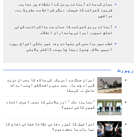
عمان کے ساتھ آبنائے ہرمز کے انتظام پر معاہدہ
قریب، کھولنے کا فیصلہ دیگر شرائط سے مشروط ہے،
عراقچی
آبنائے ہرمز کھولنے کا عمان سے مذاکرات سے کوئی
تعلق نہیں، ایرانی پاسداران انقلاب
خطے میں بدامنی کی بنیادی وجہ غیر ملکی افواج ہیں،
انہیں علاقہ چھوڑ دینا چاہیے، ڈاکٹر ولایتی
رپورٹ
ایران جنگ سے امریکہ کی ساکھ کا بحران مزید
گہرا، چھ ماہ بعد بھی واشنگٹن اپنے اہداف
حاصل نہ کرسکا
"معاہدۂ مکہ" اور سلامتی کا معمہ؛ صرف اتحاد
کیوں کافی نہیں؟
اسرائیل کا لیزر دفاعی نظام؛ فضائی دفاع کا
نیا باب یا محض دعوی؟