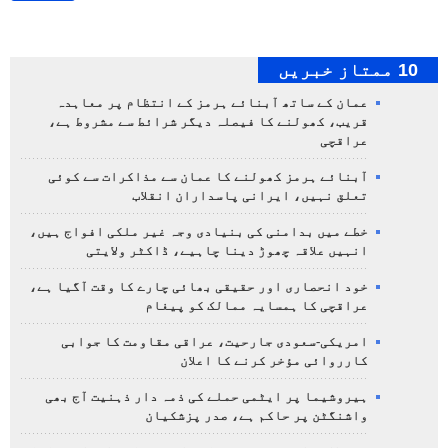
10 ممتاز خبریں
عمان کے ساتھ آبنائے ہرمز کے انتظام پر معاہدہ
قریب، کھولنے کا فیصلہ دیگر شرائط سے مشروط ہے،
عراقچی
آبنائے ہرمز کھولنے کا عمان سے مذاکرات سے کوئی
تعلق نہیں، ایرانی پاسداران انقلاب
خطے میں بدامنی کی بنیادی وجہ غیر ملکی افواج ہیں،
انہیں علاقہ چھوڑ دینا چاہیے، ڈاکٹر ولایتی
خود انحصاری اور حقیقی بھائی چارے کا وقت آگیا ہے،
عراقچی کا ہمسایہ ممالک کو پیغام
امریکی-سعودی جارحیت، عراقی مقاومت کا جوابی
کارروائی مؤخر کرنے کا اعلان
ہیروشیما پر ایٹمی حملے کی ذمہ دار ذہنیت آج بھی
واشنگٹن پر حاکم ہے، صدر پزشکیان