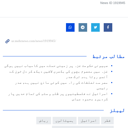
News ID
1919945
مطالب مرتبط
صہیونی حکومت غزہ پر زمینی حملے میں کامیاب نہیں ہوگی
غزہ میں معصوم بچوں کی بکھری لاشیں دیکھ کر دل خون کے
آنسو روتا ہے، ترک صدر
مصر سے تعلقات کی راہ میں کوئی مانع نہیں ہے، صدر
رئیسی
اسرائیل نے فلسطینیوں پر ظلم و ستم کی تمام حدیں پار
کردیں، محمود عباس
لیبلز
قطر
اسرائیل
ہسپتالوں
ریاض