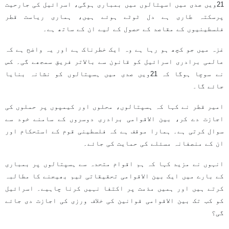
21ویں صدی میں اسپتالوں میں بمباری ہوگی، اسرائیل کی جارحیت
پرسکتہ طاری ہے دل ٹوٹے ہوئے ہیں، ہماری ریاست قطر
فلسطینیوں کے مقاصد کے حصول کے لیے ان کے ساتھ ہے۔
غزہ میں جو کچھ ہو رہا ہے وہ ایک خطرناک ہے اور یہ واضح ہے کہ
عالمی برادری اسرائیل کو قانون سے بالاتر فریق سمجھے گی۔ کس
نے سوچا ہوگا کہ 21ویں صدی میں ہسپتالوں کو نشانہ بنایا
جائے گا۔
امیر قطر نے کہا کہ ہسپتالوں، محلوں اور کیمپوں پر حملوں کی
اجازت دے کر، بین الاقوامی برادری دوسروں کے سامنے خود سے
سوال کرتی ہے۔ ہمارا موقف ہے کہ فلسطینی قوم کے استحکام اور
ان کے منصفانہ مسئلے کی حمایت کی جائے۔
انہوں نے مزید کہا کہ ہم اقوام متحدہ سے ہسپتالوں پر بمباری
کے بارے میں ایک بین الاقوامی تحقیقاتی ٹیم بھیجنے کا مطالبہ
کرتے ہیں اور ہمیں مذمت پر اکتفا نہیں کرنا چاہیے۔ اسرائیل
کو کب تک بین الاقوامی قوانین کی خلاف ورزی کی اجازت دی جائے
گی؟