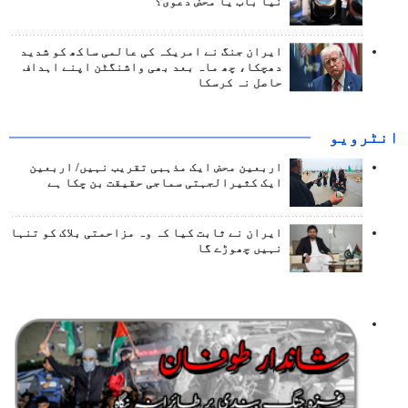
نیا باب یا محض دعوی؟
ایران جنگ نے امریکہ کی عالمی ساکھ کو شدید
دھچکا، چھ ماہ بعد بھی واشنگٹن اپنے اہداف
حاصل نہ کرسکا
انٹرويو
اربعین محض ایک مذہبی تقریب نہیں/ اربعین
ایک کثیرالجہتی سماجی حقیقت بن چکا ہے
ایران نے ثابت کیا کہ وہ مزاحمتی بلاک کو تنہا
نہیں چھوڑے گا