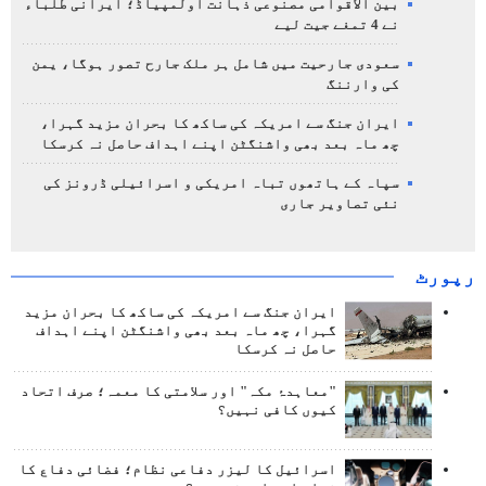
بین الاقوامی مصنوعی ذہانت اولمپیاڈ؛ ایرانی طلباء
نے 4 تمغے جیت لیے
سعودی جارحیت میں شامل ہر ملک جارح تصور ہوگا، یمن
کی وارننگ
ایران جنگ سے امریکہ کی ساکھ کا بحران مزید گہرا،
چھ ماہ بعد بھی واشنگٹن اپنے اہداف حاصل نہ کرسکا
سپاہ کے ہاتھوں تباہ امریکی و اسرائیلی ڈرونز کی
نئی تصاویر جاری
رپورٹ
ایران جنگ سے امریکہ کی ساکھ کا بحران مزید
گہرا، چھ ماہ بعد بھی واشنگٹن اپنے اہداف
حاصل نہ کرسکا
"معاہدۂ مکہ" اور سلامتی کا معمہ؛ صرف اتحاد
کیوں کافی نہیں؟
اسرائیل کا لیزر دفاعی نظام؛ فضائی دفاع کا