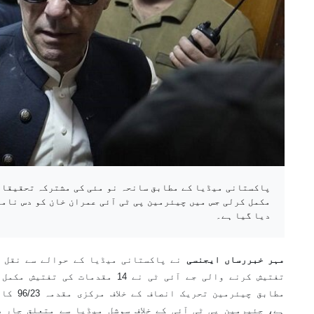
مکمل کرلی جس میں چیئرمین پی ٹی آئی عمران خان کو دس نام
دیا گیا ہے۔
مہر خبررساں ایجنسی
نے پاکستانی میڈیا کے حوالے سے نقل 
تفتیش کرنے والی جے آئی ٹی نے 14 مقد
مطابق چیئ
ہے، چئیرمین پی ٹی آئی کے خلاف سوشل میڈیا سے متعلق چار 