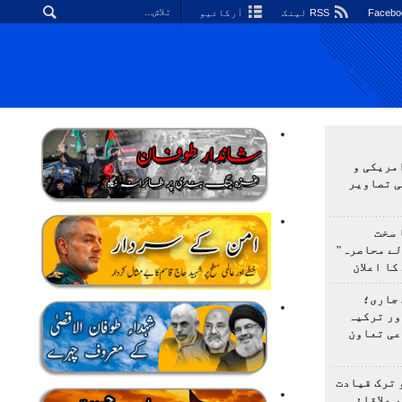
RSS لینک
آرکائیو
مریکی و
ی تصاویر
 سخت
لے محاصرہ"
کا اعلان
 جاری؛
ور ترکیہ
عی تعاون
 ترک قیادت
 علاقائی