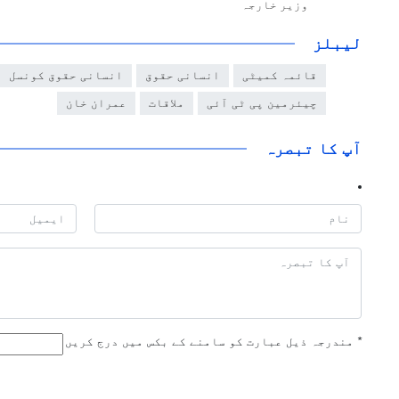
وزیر خارجہ
لیبلز
قائمہ کمیٹی
انسانی حقوق
انسانی حقوق کونسل
چیئرمین پی ٹی آئی
ملاقات
عمران خان
آپ کا تبصرہ
*
مندرجہ ذیل عبارت کو سامنے کے بکس میں درج کریں