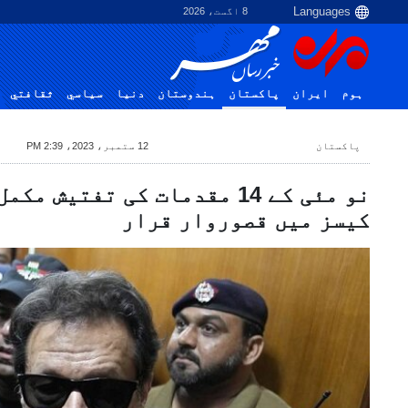
8 اگست، 2026
ہوم
ایران
پاکستان
ہندوستان
دنیا
سياسي
ثقافتي
پاکستان
12 ستمبر، 2023، 2:39 PM
کیسز میں قصوروار قرار