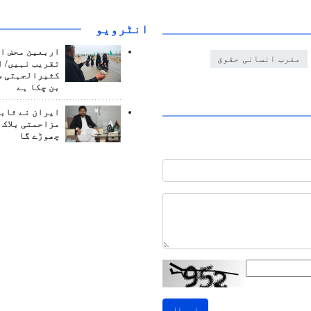
انٹرويو
اربعین محض ا
مغرب انسانی حقوق
تقریب نہیں/ ا
کثیرالجہتی س
بن چکا ہے
ایران نے ثابت
مزاحمتی بلاک 
چھوڑے گا
ارسال