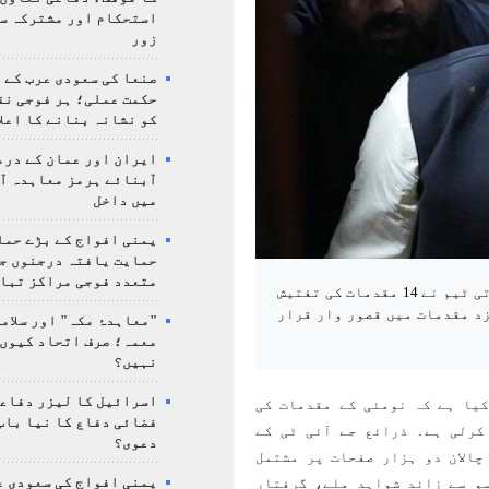
استحکام اور مشترکہ سل
زور
صنعا کی سعودی عرب کے خ
حکمت عملی؛ ہر فوجی نق
کو نشانہ بنانے کا اعلا
ایران اور عمان کے درم
آبنائے ہرمز معاہدہ آ
میں داخل
یمنی افواج کے بڑے حمل
حمایت یافتہ درجنوں جن
متعدد فوجی مراکز تبا
پاکستانی میڈیا کے مطابق سانحہ نو مئی کی مشترکہ تحقیقاتی ٹیم نے 14 مقدمات کی تفتیش
زد مقدمات میں قصور وار قرار
"معاہدۂ مکہ" اور سلامت
معمہ؛ صرف اتحاد کیوں 
نہیں؟
اسرائیل کا لیزر دفاع
کیا ہے کہ نومئی کے مقدمات کی
فضائی دفاع کا نیا باب
مات کی تفتیش مکمل کرلی ہے۔ ذرائع جے آئی ٹی کے
دعوی؟
رمین تحریک انصاف کے خلاف مرکزی مقدمہ 96/23 کا چالان دو ہزار صفحات پر مشتمل
یمنی افواج کی سعودی ع
سو سے زائد شواہد ملے، گرفتار