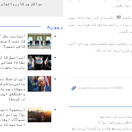
مراکز پر کارروائیاں 
دیا گیا۔
جے آئی ٹی حکام کے مطابق جناح ہاؤس حملے میں براہ راست ملوث 80 ملزمان کے بیانات میں
 براہ راست سازش کے شواہد بھی
رپورٹ
ے گئے۔
"معاہدۂ مکہ" 
کا معمہ؛ صرف 
 روشنی میں چیئرمین پی ٹی آئی
کافی نہیں؟
 کروادیا جائے گا۔
اسرائیل کا ل
نظام؛ فضائی د
باب یا محض دع
ایران جنگ نے 
عالمی ساکھ کو
دھچکا، چھ ماہ
واشنگٹن اپنے
نہ کرسکا
اربعین؛ دنیا 
بڑا پرامن اج
ستاویز کی تصدیق
حسینؑ، ایثار
انسانیت کا ع
 پاس پہنچ چکا، پاکستانی سابق