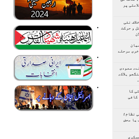
امتی پر
لاف نئی
ل و حرکت
ن
یان
خری مرحلے
ے، سعودی
گجو ہلاک،
ہ
ی کا
کافی
ی نظام؛
 یا محض
سکری