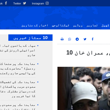
Facebook
Twitter
Instagram
کهيل
تصاوير
ویڈیو
ٹيكنالوجي
اخبار کے عناوین
10 ممتاز خبریں
سپاہ کے ہاتھوں تباہ ا
اسرائیلی ڈرونز کی نئ
نو مئی کے 14 مقدمات کی تفتیش مکمل، عمران خان 10
جاری
معاہدۂ مکہ پر صنعا کا
ردعمل؛ "محاصرے کے بد
کی پالیسی جاری رکھنے 
معاہدۂ مکہ کی تفصیلات
سعودی عرب، پاکستان ا
کے درمیان مشترکہ دفا
کا نیا فریم ور
معاہدۂ مکہ پر سعودی و
کا مؤقف؛ دفاعی تعاون،