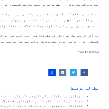
ملزمان کے بیانات اور نشاندہی پر چئیرمین کو گنہگار قرار 
سازش کا عنصر واضح ہوا، نو مئی کے واقعات پر دوران تفتیش
ملے، چیئرمین پی ٹی آئی کے اپنے بیانات حالات سے متضاد پائ
جے آئی ٹی کے مطابق دیگر نو مقدمات میں بھی ٹھوس شواہد کی
گنہگار قرار پائے، چودہ مقدمات کا چالان جلد عدالت میں جمع
News ID
1918802
مطالب مرتبط
امریکیوں پر میڈیا وار کی کاری ضرب/ "تہران ٹائمز" د
امریکہ کی شکست سے لے کر متنازعہ کوریڈور تک / جی 20 اجلاس میں کیا ہوا؟
افغانستان میں موجود امریکی اسلحہ کچے کے ڈاکوؤں کے