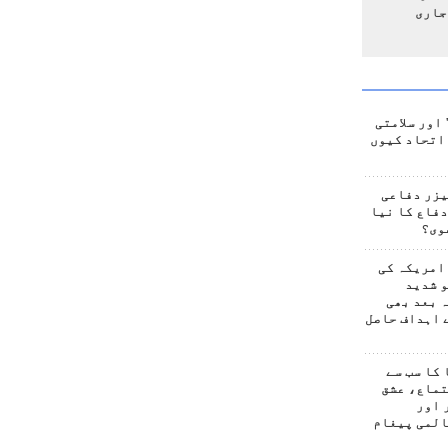
جاری
اور سلامتی
اتحاد کیوں
یزر دفاعی
فاع کا نیا
وی؟
امریکہ کی
 شدید
 بعد بھی
 اہداف حاصل
کا سب سے
تماع، عشق
 اور
المی پیغام