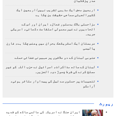
صدر پزشکیان
اربعین محض ایک مذہبی تقریب نہیں/ اربعین ایک
کثیرالجہتی سماجی حقیقت بن چکا ہے
مزاحمتی بلاک بدستور فعال، ایران اور اس کے
اتحادیوں نے غیرمعمولی استقامت دکھائی، امریکی
جریدہ
عربستان ایک اسٹریٹجک بحران میں پھنس چکا ہے، فارن
پالیسی
جنوبی لبنان کے دو علاقوں پر صہیونی فضائی حملے
لبنان کے ساتھ مذاکرات، اسرائیل نے حزب اللہ کو غیر
مسلح کرنے کی شرط چھوڑ دی، الجزیرہ
تنصیبات پر حملوں سے تیل کی پیداوار متاثر ہوئی،
آرامکو
رپورٹ
ایران جنگ نے امریکہ کی عالمی ساکھ کو شدید