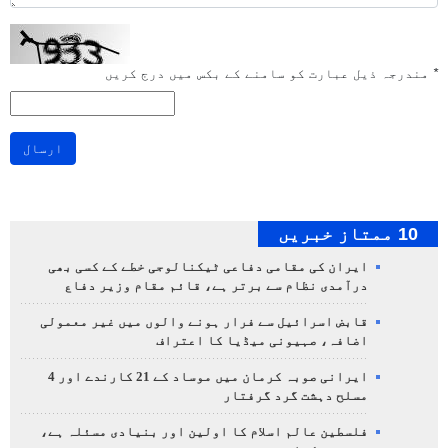
*
مندرجہ ذیل عبارت کو سامنے کے بکس میں درج کریں
ارسال
10 ممتاز خبریں
ایران کی مقامی دفاعی ٹیکنالوجی خطے کے کسی بھی
درآمدی نظام سے برتر ہے، قائم مقام وزیر دفاع
قابض اسرائیل سے فرار ہونے والوں میں غیر معمولی
اضافہ، صہیونی میڈیا کا اعتراف
ایرانی صوبہ کرمان میں موساد کے 21 کارندے اور 4
مسلح دہشت گرد گرفتار
فلسطین عالم اسلام کا اولین اور بنیادی مسئلہ ہے،