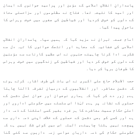
پاسدارانِ انقلابِ اسلامی کے مؤمن اور پرامید جوانوں کے ایمان
اور امید کا نتیجہ تھا۔ فتاح نے مظلوموں اور مزاحمتی محاذ
کے دلوں کو خوش کردیا اور شیاطین کی صفوں میں خوف وہراس کا
ماحول پیدا کیا۔
امام جمعہ تہران نے مزید کہا کہ ہمیں سپاہ پاسدارانِ انقلابِ
اسلامی کی فضائیہ کے مجاہد اور انتھک جوانوں کا تہہ دل سے
شکریہ ادا کرنا چاہیئے جنہوں نے اس عظیم کارنامے سے مؤمنین
کے دلوں کو خوش کر دیا اور شیاطین کی زندگیوں میں خوف وہراس
کا طوفان برپا کر دیا۔
حجۃ الاسلام حاج علی اکبری نے اس بات کی طرف اشارہ کرتے ہوئے
کہ دشمن معاشرہ اور انقلابیوں کے درمیان تفرقہ ڈالنا چاہتا
ہے، زور دے کر کہا کہ ہماری نوجوان اور جوان نسل دشمن کے
حملوں کے نشانہ پر ہے، لہٰذا اس سلسلے میں حکومتی اداروں اور
اعلیٰ حکام سمیت معاشرے کا ہر فرد بغیر کسی استثنا کے ذمہ دار
ہے اور کسی کو بھی دشمن کے حملوں کے خلاف اپنی ذمہ داری سے
پیچھے نہیں ہٹنا چاہیئے، البتہ اس میں کوئی شک نہیں ہے کہ
حکومتی حکام کی ذمہ داریاں عوامی زمہ داریوں سے کئی گنا