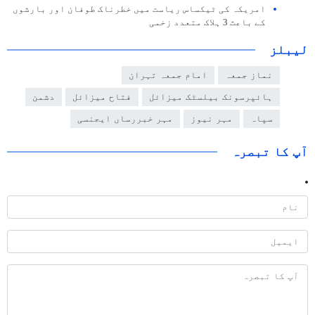
امریکہ کی ٹیکساس ریاست میں خطرناک طوفان اور بارشوں
کے باعث 3 ہلاک متعدد زخمی
لیبلز
نماز جمعہ
امام جمعہ تہران
ہائپرسونک بیلسٹک میزائل
فتاح میزائل
دشمن
سپاہ
مہر نیوز
مہر خبررساں ایجنسی
آپ کا تبصرہ