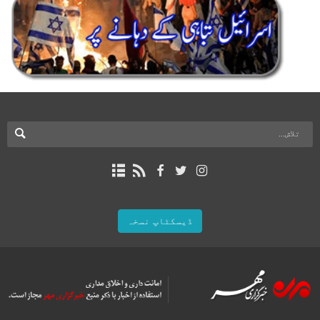
ڈیسکٹاپ نسخہ