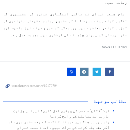
زیادہ ہیں۔
امام جمعہ تہران نے عالمی استکباری قوتوں کی دشمنیوں کا
تذکرہ کرتے ہوئے مزید کہا کہ دشمن، ہماری عقیدتی بنیادوں کو
کمزور کرنے، معاشرے میں بیہودگی کو فروغ دینے نیز مادیت اور
دنیا پرستی کو پروان چڑھانے کی کوششوں میں مصروف عمل ہے۔
News ID
1917079
مطالب مرتبط
ایک "فتاح" سے سب کی چیخیں نکل گئیں؛ ایرانی وزارتِ
خارجہ نے معاملے کو واضح کردیا
بارہ روزہ جنگ میں عبرتناک شکست کے بعد دشمن میں سامنے
آکر مقابلہ کرنے کی جرأت نہیں، امام جمعہ تہران