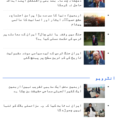
دھچکا، چھ ماہ بعد بھی واشنگٹن اپنے اہداف
حاصل نہ کرسکا
اربعین؛ دنیا کا سب سے بڑا پرامن اجتماع،
عشق حسینؑ، ایثار اور انسانیت کا عالمی
پیغام
جنگ میں وقفہ یا نئی چال؟ ایران کے معاملے پر
ٹرمپ کی حکمت عملی کیا ہے؟
ایران جنگ ٹرمپ کے لیے سیاسی موت، مقبولیت
تاریخ کی کم ترین سطح پر پہنچ گئی
انٹرويو
اربعین محض ایک مذہبی تقریب نہیں/ اربعین
ایک کثیرالجہتی سماجی حقیقت بن چکا ہے
ایران نے ثابت کیا کہ وہ مزاحمتی بلاک کو تنہا
نہیں چھوڑے گا