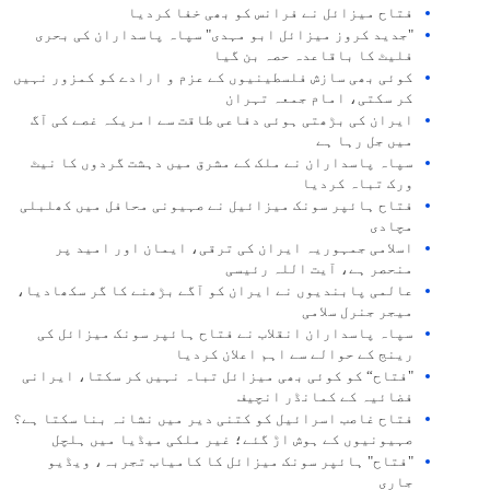
فتاح میزائل نے فرانس کو بھی خفا کردیا
"جدید کروز میزائل ابو مہدی" سپاہ پاسداران کی بحری
فلیٹ کا باقاعدہ حصہ بن گیا
کوئی بھی سازش فلسطینیوں کے عزم و ارادے کو کمزور نہیں
کر سکتی، امام جمعہ تہران
ایران کی بڑھتی ہوئی دفاعی طاقت سے امریکہ غصے کی آگ
میں جل رہا ہے
سپاہ پاسداران نے ملک کے مشرق میں دہشت گردوں کا نیٹ
ورک تباہ کردیا
فتاح ہائپر سونک میزائیل نے صہیونی محافل میں کھلبلی
مچادی
اسلامی جمہوریہ ایران کی ترقی، ایمان اور امید پر
منحصر ہے، آیت اللہ رئیسی
عالمی پابندیوں نے ایران کو آگے بڑھنے کا گر سکھادیا،
میجر جنرل سلامی
سپاہ پاسداران انقلاب نے فتاح ہائپر سونک میزائل کی
رینج کے حوالے سے اہم اعلان کردیا
"فتاح“ کو کوئی بھی میزائل تباہ نہیں کر سکتا، ایرانی
فضائیہ کے کمانڈر انچیف
فتاح غاصب اسرائیل کو کتنی دیر میں نشانہ بنا سکتا ہے؟
صہیونیوں کے ہوش اڑ گئے؛ غیر ملکی میڈیا میں ہلچل
"فتاح" ہائپر سونک میزائل کا کامیاب تجربہ، ویڈیو
جاری