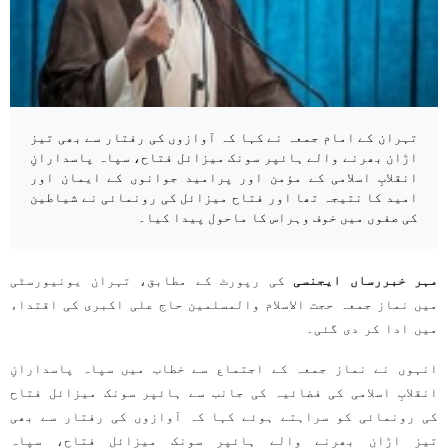
تہران کے امام جمعہ نے کہا کہ آوازوں کی رفتار سے بھی تیز
اڑان بھرنے والے ہائپر سونک میزائل فتاح، سپاہ پاسدارانِ
انقلابِ اسلامی کے مؤمن اور پرامید جوانوں کے ایمان اور
امید کا نتیجہ تھا اور فتاح میزائل کی رونمائی نے شیاطین
کی صفوں میں خوف وہراس کا ماحول پیدا کیا۔
مہر خبررساں ایجنسی
کی رپورٹ کے مطابق، تہران یونیورسٹی
میں نماز جمعہ حجت الاسلام والمسلمین حاج علی اکبری کی اقتداء
میں ادا کر دی گئی۔
انہوں نے نماز جمعہ کے اجتماع سے خطاب میں سپاہ پاسدارانِ
انقلابِ اسلامی کی فضائیہ کی جانب سے ہائپر سونک میزائل فتاح
کی رونمائی کو سراہتے ہوئے کہا کہ آوازوں کی رفتار سے بھی
تیز اڑان بھرنے والے ہائپر سونک میزائل فتاح، سپاہ