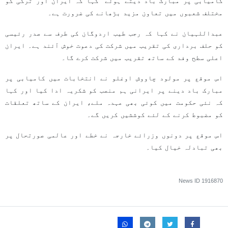
کامیابی پر مبارک باد دیتے ہوئے کہا کہ ایران اور ترکی کو
مختلف شعبوں میں تعاون مزید بڑھانے کی ضرورت ہے۔
عبداللہیان نے کہا کہ رجب طیب اردوگان کی طرف سے صدر رئیسی
کو حلف برداری کی تقریب میں شرکت کی دعوت خوش آئند ہے۔ ایران
اعلی سطح وفد کے ساتھ تقریب میں شرکت کرے گا۔
اس موقع پر مولود چاووش اوغلو نے انتخابات میں کامیابی پر
مبارک باد دینے پر ایرانی ہم منصب کو شکریہ ادا کیا اور کہا
کہ نئی حکومت میں کوئی بھی عہدہ ملے، ایران کے ساتھ تعلقات
کو مضبوط کرنے کے لئے کوششیں کریں گے۔
اس موقع پر دونوں وزرائے خارجہ نے خطے اور عالمی صورتحال پر
بھی تبادلہ خیال کیا۔
News ID
1916870