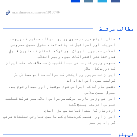
مطالب مرتبط
حالیہ ایام میں سرحدوں پر ہونے والے حملوں کے پیچھے
امریکہ اور اسرائیل کا ہاتھ تھا، جنرل حسین معروفی
اسلامی جمہوریہ ایران اور ترکمانستان کے مابین قابلِ
قدر ثقافتی ‏اشتراکات ہیں، رہبرِ انقلاب
سعودی وزیر خارجہ کی عبداللہیان سے ملاقات، جلد ایران
کے دورے کا اعلان
ایران نے جوہری ری ایکٹر کے حوالے سے اہم مسائل حل
کرلئے ہیں، آئی اے ای اے
دشمن جان لے کہ ایرانی قوم ہوشیار اور بیدار قوم ہے،
جنرل حسین سلامی
ایرانی وزیر خارجہ برکس سربراہی اجلاس میں شرکت کیلئے
جنوبی افریقہ پہنچ گئے
اردوغان کا حلف اٹھاتے ہی بڑا اعلان
ایران اور اقلیم کردستان کے مابین تجارتی تعلقات ترقی
کی راہ پر ہیں
لیبلز