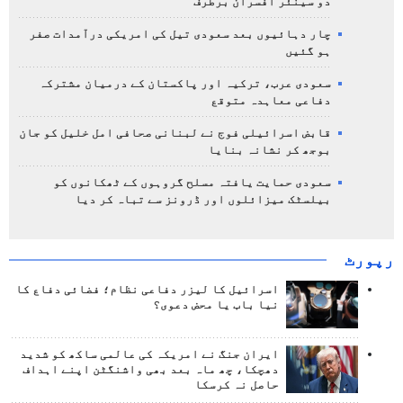
دو سینئر افسران برطرف
چار دہائیوں بعد سعودی تیل کی امریکی درآمدات صفر
ہو گئیں
سعودی عرب، ترکیہ اور پاکستان کے درمیان مشترکہ
دفاعی معاہدہ متوقع
قابض اسرائیلی فوج نے لبنانی صحافی امل خلیل کو جان
بوجھ کر نشانہ بنایا
سعودی حمایت یافتہ مسلح گروہوں کے ٹھکانوں کو
بیلسٹک میزائلوں اور ڈرونز سے تباہ کر دیا
رپورٹ
اسرائیل کا لیزر دفاعی نظام؛ فضائی دفاع کا
نیا باب یا محض دعوی؟
ایران جنگ نے امریکہ کی عالمی ساکھ کو شدید
دھچکا، چھ ماہ بعد بھی واشنگٹن اپنے اہداف
حاصل نہ کرسکا