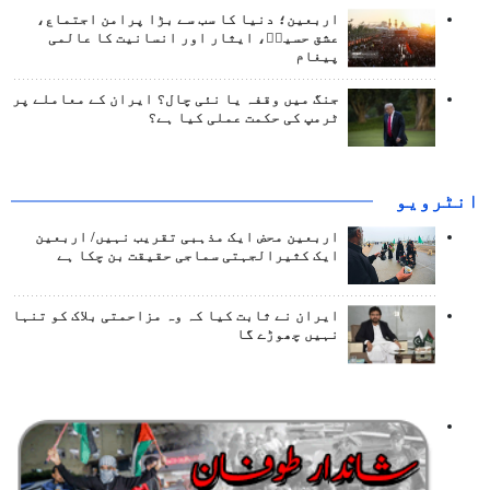
اربعین؛ دنیا کا سب سے بڑا پرامن اجتماع،
عشق حسینؑ، ایثار اور انسانیت کا عالمی
پیغام
جنگ میں وقفہ یا نئی چال؟ ایران کے معاملے پر
ٹرمپ کی حکمت عملی کیا ہے؟
انٹرويو
اربعین محض ایک مذہبی تقریب نہیں/ اربعین
ایک کثیرالجہتی سماجی حقیقت بن چکا ہے
ایران نے ثابت کیا کہ وہ مزاحمتی بلاک کو تنہا
نہیں چھوڑے گا