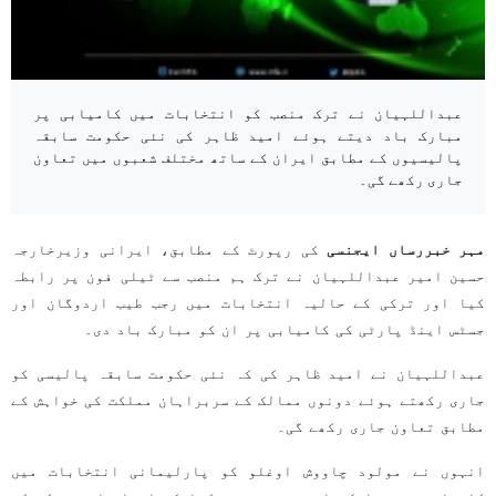
عبداللہیان نے ترک منصب کو انتخابات میں کامیابی پر
مبارک باد دیتے ہوئے امید ظاہر کی نئی حکومت سابقہ
پالیسیوں کے مطابق ایران کے ساتھ مختلف شعبوں میں تعاون
جاری رکھے گی۔
مہر خبررساں ایجنسی
کی رپورٹ کے مطابق، ایرانی وزیرخارجہ
حسین امیر عبداللہیان نے ترک ہم منصب سے ٹیلی فون پر رابطہ
کیا اور ترکی کے حالیہ انتخابات میں رجب طیب اردوگان اور
جسٹس اینڈ پارٹی کی کامیابی پر ان کو مبارک باد دی۔
عبداللہیان نے امید ظاہر کی کہ نئی حکومت سابقہ پالیسی کو
جاری رکھتے ہوئے دونوں ممالک کے سربراہان مملکت کی خواہش کے
مطابق تعاون جاری رکھے گی۔
انہوں نے مولود چاووش اوغلو کو پارلیمانی انتخابات میں