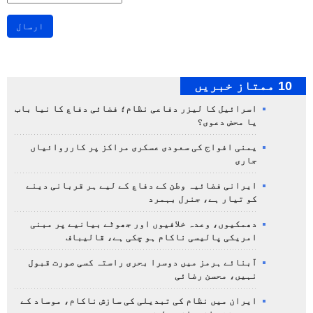
ارسال
10 ممتاز خبریں
اسرائیل کا لیزر دفاعی نظام؛ فضائی دفاع کا نیا باب
یا محض دعوی؟
یمنی افواج کی سعودی عسکری مراکز پر کارروائیاں
جاری
ایرانی فضائیہ وطن کے دفاع کے لیے ہر قربانی دینے
کو تیار ہے، جنرل بہمرد
دھمکیوں، وعدہ خلافیوں اور جھوٹے بیانیے پر مبنی
امریکی پالیسی ناکام ہو چکی ہے، قالیباف
آبنائے ہرمز میں دوسرا بحری راستہ کسی صورت قبول
نہیں، محسن رضائی
ایران میں نظام کی تبدیلی کی سازش ناکام، موساد کے