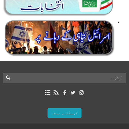
ڈیسکٹاپ نسخہ