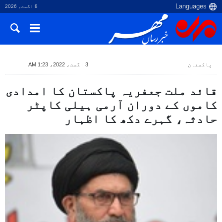
8 اگست، 2026
پاکستان
3 اگست، 2022، 1:23 AM
قائد ملت جعفریہ پاکستان کا امدادی
کاموں کے دوران آرمی ہیلی کاپٹر
حادثہ، گہرے دکھ کا اظہار