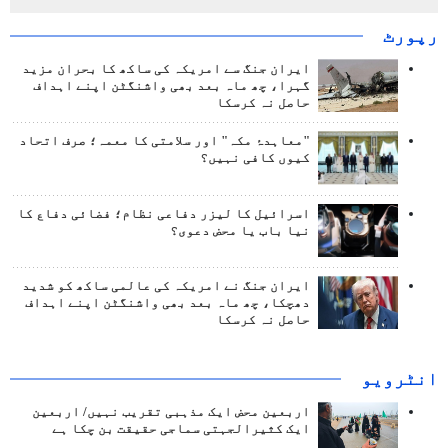
رپورٹ
ایران جنگ سے امریکہ کی ساکھ کا بحران مزید
گہرا، چھ ماہ بعد بھی واشنگٹن اپنے اہداف
حاصل نہ کرسکا
"معاہدۂ مکہ" اور سلامتی کا معمہ؛ صرف اتحاد
کیوں کافی نہیں؟
اسرائیل کا لیزر دفاعی نظام؛ فضائی دفاع کا
نیا باب یا محض دعوی؟
ایران جنگ نے امریکہ کی عالمی ساکھ کو شدید
دھچکا، چھ ماہ بعد بھی واشنگٹن اپنے اہداف
حاصل نہ کرسکا
انٹرويو
اربعین محض ایک مذہبی تقریب نہیں/ اربعین
ایک کثیرالجہتی سماجی حقیقت بن چکا ہے