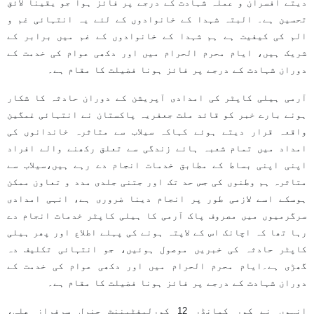
دیتے افسران و عملہ شہادت کے درجے پر فائز ہوا جو یقیناً لائق
تحسین ہے۔ البتہ شہدا کے خانوادوں کے لئے یہ انتہائی غم و
الم کی کیفیت ہے ہم شہدا کے خانوادوں کے غم میں برابر کے
شریک ہیں، ایام محرم الحرام میں اور دکھی عوام کی خدمت کے
دوران شہادت کے درجے پر فائز ہونا فضیلت کا مقام ہے۔
آرمی ہیلی کاپٹر کی امدادی آپریشن کے دوران حادثہ کا شکار
ہونے بارے خبر کو قائد ملت جعفریہ پاکستان نے انتہائی غمگین
واقعہ قرار دیتے ہوئے کہاکہ سیلاب سے متاثرہ خاندانوں کی
امداد میں تمام شعبہ ہائے زندگی سے تعلق رکھنے والے افراد
اپنی اپنی بساط کے مطابق خدمات انجام دے رہے ہیں،سیلاب سے
متاثرہ ہم وطنوں کی جس حد تک اور جتنی جلدی مدد و تعاون ممکن
ہوسکے اسے لازمی طور پر انجام دینا ضروری ہے، انہی امدادی
سرگرمیوں میں مصروف پاک آرمی کا ہیلی کاپٹر خدمات انجام دے
رہا تھا کہ اچانک اس کے لاپتہ ہونے کی پہلے اطلاع اور پھر ہیلی
کاپٹر حادثہ کی خبریں موصول ہوئیں، جو انتہائی تکلیف دہ
گھڑی ہے۔ایام محرم الحرام میں اور دکھی عوام کی خدمت کے
دوران شہادت کے درجے پر فائز ہونا فضیلت کا مقام ہے۔
انہوں نے کور کمانڈر 12 کورلیفٹیننٹ جنرل سرفراز علی،