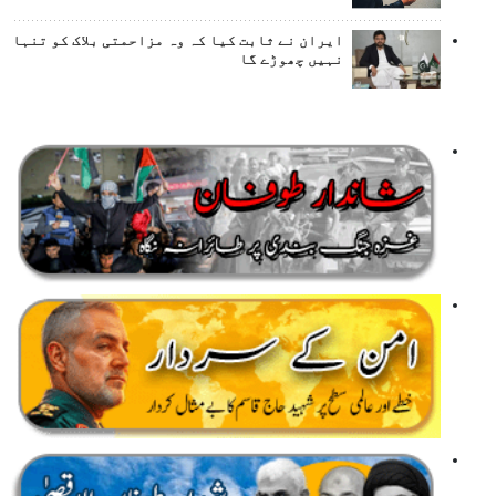
ایران نے ثابت کیا کہ وہ مزاحمتی بلاک کو تنہا
نہیں چھوڑے گا