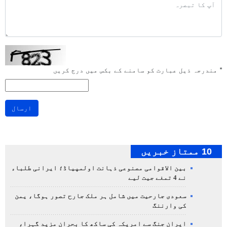
*
مندرجہ ذیل عبارت کو سامنے کے بکس میں درج کریں
ارسال
10 ممتاز خبریں
بین الاقوامی مصنوعی ذہانت اولمپیاڈ؛ ایرانی طلباء
نے 4 تمغے جیت لیے
سعودی جارحیت میں شامل ہر ملک جارح تصور ہوگا، یمن
کی وارننگ
ایران جنگ سے امریکہ کی ساکھ کا بحران مزید گہرا،