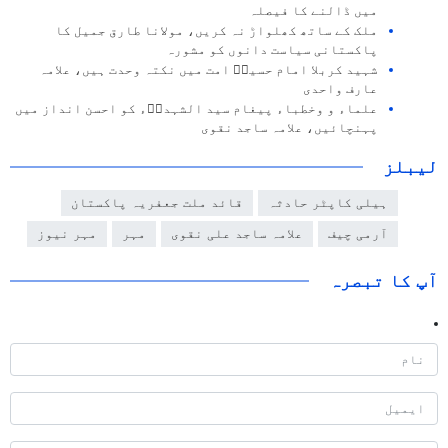
میں ڈالنے کا فیصلہ
ملک کے ساتھ کھلواڑ نہ کریں، مولانا طارق جمیل کا
پاکستانی سیاست دانوں کو مشورہ
شہید کربلا امام حسینؑ امت میں نکتہ وحدت ہیں، علامہ
عارف واحدی
علماء و وخطباء پیغام سید الشہداؑء کو احسن انداز میں
پہنچائیں، علامہ ساجد نقوی
لیبلز
ہیلی کاپٹر حادثہ
قائد ملت جعفریہ پاکستان
آرمی چیف
علامہ ساجد علی نقوی
مہر
مہر نیوز
آپ کا تبصرہ