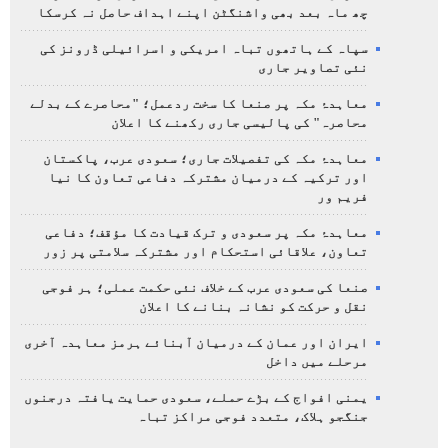
چھ ماہ بعد بھی واشنگٹن اپنے اہداف حاصل نہ کرسکا
سپاہ کے ہاتھوں تباہ امریکی و اسرائیلی ڈرونز کی
نئی تصاویر جاری
معاہدۂ مکہ پر صنعا کا سخت ردعمل؛ "محاصرے کے بدلے
محاصرہ" کی پالیسی جاری رکھنے کا اعلان
معاہدۂ مکہ کی تفصیلات جاری؛ سعودی عرب، پاکستان
اور ترکیہ کے درمیان مشترکہ دفاعی تعاون کا نیا
فریم ور
معاہدۂ مکہ پر سعودی و ترک قیادت کا مؤقف؛ دفاعی
تعاون، علاقائی استحکام اور مشترکہ سلامتی پر زور
صنعا کی سعودی عرب کے خلاف نئی حکمت عملی؛ ہر فوجی
نقل و حرکت کو نشانہ بنانے کا اعلان
ایران اور عمان کے درمیان آبنائے ہرمز معاہدہ آخری
مرحلے میں داخل
یمنی افواج کے بڑے حملے، سعودی حمایت یافتہ درجنوں
جنگجو ہلاک، متعدد فوجی مراکز تباہ