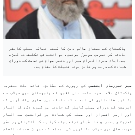
پاکستان کے ممتاز عالم دین کا کہنا تھاکہ ہیلی کاپٹر
حادثہ کی خبریں موصول ہوئیں، جو انتہائی تکلیف دہ گھڑی
ہے۔ایام محرم الحرام میں اور دکھی عوام کی خدمت کے دوران
شہادت کے درجے پر فائز ہونا فضیلت کا مقام ہے۔
مہر خبررساں ایجنسی
کی رپورٹ کے مطابق، قائد ملت جعفریہ
پاکستان علامہ سید ساجد علی نقوی نے بلوچستان میں سیلاب سے
متاثرہ خاندانوں کی امداد کے سلسلے میں جاری پاک آرمی کے
آپریشن کے دوران ہیلی کاپٹر کے حادثہ پر گہرے دکھ کا اظہار
اور آرمی افسران اور عملہ کی شہادت پر لواحقین سے اظہار
تعزیت و ہمدردی کا اظہار کرتے ہوئے کہا ہے کہ انتہائی پر خطر
صورت حال میں سیلاب متاثرین کی امداد کے دوران خدمات انجام