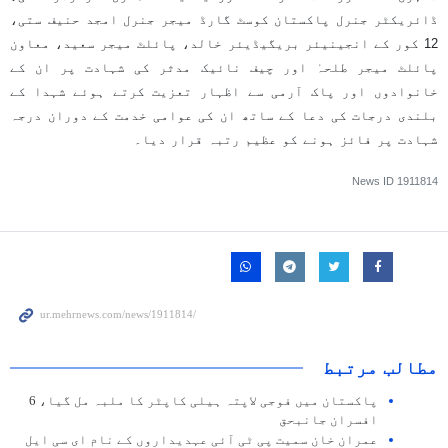
ڈائریکٹر جنرل پاکستان کوسٹ گارڈ میجر جنرل امجد حنیف ستی،
12 کور کے انجینیئر بریگیڈیئر خالد، پائلٹ میجر سعید، معاون
پائلٹ میجر طلحہٰ اور چیف نائیک مدثر کی شہادت پر ان کے
خانوادوں اور پاک آرمی سے اظہار تعزیت کرتے ہوئے شہدا کے
بلندی درجات کی دعا کے ساتھ ان کی عوامی خدمت کے دوران درجہ
شہادت پر فائز ہونے کو عظیم رتبہ قرار دیا۔
News ID
1911814
مطالب مرتبط
پاکستان میں فوجی لاپتہ ہیلی کاپٹر کا ملبہ مل گیا، 6
افسران جانبحق
عمران خان سمیت پی ٹی آئی عہدیداروں کے نام ای سی ایل