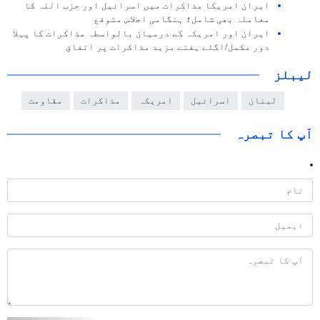
ایران امریکا مذاکرات میں اسرائیل اور حزب اللہ کا
معاملہ بھی شامل؛ ہنگامی اجلاس متوقع
ایران اور امریکہ کے درمیان بالواسطہ مذاکرات کا پہلا
دور مکمل/اگلے ہفتے مزید مذاکرات پر اتفاق
لیبلز
لبنان
اسرائیل
امریکہ
مذاکرات
مقاومت
آپ کا تبصرہ