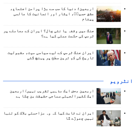
اربعین؛ دنیا کا سب سے بڑا پرامن اجتماع،
عشق حسینؑ، ایثار اور انسانیت کا عالمی
پیغام
جنگ میں وقفہ یا نئی چال؟ ایران کے معاملے پر
ٹرمپ کی حکمت عملی کیا ہے؟
ایران جنگ ٹرمپ کے لیے سیاسی موت، مقبولیت
تاریخ کی کم ترین سطح پر پہنچ گئی
انٹرويو
اربعین محض ایک مذہبی تقریب نہیں/ اربعین
ایک کثیرالجہتی سماجی حقیقت بن چکا ہے
ایران نے ثابت کیا کہ وہ مزاحمتی بلاک کو تنہا
نہیں چھوڑے گا