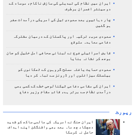
ایران میں نظام کی تبدیلی کی سازش ناکام، موساد کے
دو سینئر افسران برطرف
چار دہائیوں بعد سعودی تیل کی امریکی درآمدات صفر
ہو گئیں
سعودی عرب، ترکیہ اور پاکستان کے درمیان مشترکہ
دفاعی معاہدہ متوقع
قابض اسرائیلی فوج نے لبنانی صحافی امل خلیل کو جان
بوجھ کر نشانہ بنایا
سعودی حمایت یافتہ مسلح گروہوں کے ٹھکانوں کو
بیلسٹک میزائلوں اور ڈرونز سے تباہ کر دیا
ایران کی مقامی دفاعی ٹیکنالوجی خطے کے کسی بھی
درآمدی نظام سے برتر ہے، قائم مقام وزیر دفاع
رپورٹ
ایران جنگ نے امریکہ کی عالمی ساکھ کو شدید
دھچکا، چھ ماہ بعد بھی واشنگٹن اپنے اہداف
حاصل نہ کرسکا