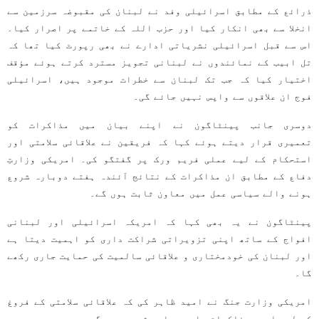
ذرائع کے مطابق اسرائیلی وفد نے لبنان کی مقبوضہ سرزمین سے
انخلا سے بھی انکار کیا اور حزب اللہ کے خاتمے پر اصرار کیا۔
اس سے قبل اسرائیلی نشریاتی ادارے نے بھی رپورٹ کیا تھا کہ
تل ابیب کے نمائندوں نے لبنانی تجویز مسترد کرتے ہوئے مؤقف
اختیار کیا کہ جب تک لبنان سے خطرات موجود ہیں، اسرائیلی
فوج ان علاقوں سے واپس نہیں جائے گی۔
دوسری جانب پینٹاگون نے اپنے بیان میں مذاکرات کو
تعمیری قرار دیتے ہوئے کہا کہ فریقین نے علاقائی سلامتی اور
استحکام کے لیے عملی فریم ورک پر گفتگو کی۔ امریکی وزارتِ
دفاع کے مطابق ان مذاکرات کے نتائج آئندہ ہفتے دوبارہ شروع
ہونے والے سیاسی عمل میں معاون ثابت ہوں گے۔
پینٹاگون نے یہ بھی کہا کہ امریکہ اسرائیلی اور لبنانی
افواج کے ساتھ اپنی تزویراتی شراکت داری کو اہمیت دیتا ہے
اور لبنان کی خودمختاری و علاقائی سالمیت کی حمایت جاری رکھے
گا۔
امریکی وزارت جنگ نے امید ظاہر کی کہ علاقائی سلامتی کے فروغ
کے لیے ایسے مذاکرات جلد دوبارہ شروع ہوں گے۔