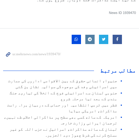
News ID
1939470
مطالب مرتبط
جنیوا، انسانی حقوق کے بین الاقوامی اداروں کی عمارت
میں اسرائیلی وفد کی موجودگی سوالیہ نشان بن گئی
جنوبی لبنان سے اسرائیلی فوج کے انخلا کی تیاری، جنگ
بندی کے بعد نیا مرحلہ شروع
قطر میں ٹرمپ انتظامیہ اور حماس کے درمیان براہ راست
مذاکرات، امریکی میڈیا
امریکہ کے ساتھ کسی بھی سطح پر مذاکراتی اجلاس طے نہیں،
ترجمان ایرانی وزارت خارجہ
لبنان کے ساتھ مذاکرات، اسرائیل نے حزب اللہ کو غیر
مسلح کرنے کی شرط چھوڑ دی، الجزیرہ