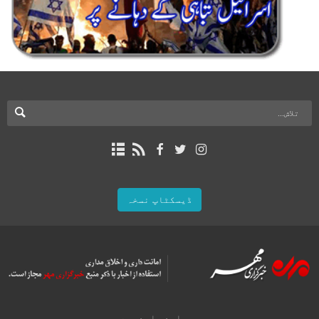
ڈیسکٹاپ نسخہ
ہمارے بارے میں