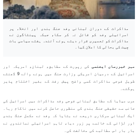
مذاکرات کے دوران لبنانی وفد جنگ بندی اور انخلاء پر
اسرائیلی وفد کو قائل نہ کر سکا، جبکہ پینٹاگون نے
مذاکرات کو تعمیری قرار دیتے ہوئے آئندہ ہفتے سیاسی بات
چیت کی بحالی کا اعلان کیا۔
مہر خبررساں ایجنسی
کی رپورٹ کے مطابق، لبنان، امریکہ اور
اسرائیل کے درمیان امریکی وزارت جنگ میں ہونے والے 9 گھنٹے
طویل فوجی مذاکرات کسی واضح پیش رفت کے بغیر اختتام پذیر
ہوگئے۔
عرب میڈیا کے مطابق لبنانی فوجی وفد مذاکرات میں اسرائیل کی
جانب سے حقیقی جنگ بندی کی منظوری حاصل کرنے میں ناکام رہا۔
ایک لبنانی سرکاری ذریعے نے بتایا کہ وفد نے مکمل جنگ بندی
اور لڑائی کے خاتمے پر زور دیا، تاہم اسرائیلی نمائندوں نے
بار بار اس مطالبے کی مخالفت کی۔