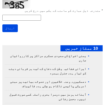
*
مندرجہ ذیل عبارت کو سامنے کے بکس میں درج کریں
ارسال
10 ممتاز خبریں
یمنی افواج کی سعودی عسکری مراکز پر کارروائیاں
جاری
ایرانی فضائیہ وطن کے دفاع کے لیے ہر قربانی دینے
کو تیار ہے، جنرل بہمرد
دھمکیوں، وعدہ خلافیوں اور جھوٹے بیانیے پر مبنی
امریکی پالیسی ناکام ہو چکی ہے، قالیباف
آبنائے ہرمز میں دوسرا بحری راستہ کسی صورت قبول
نہیں، محسن رضائی