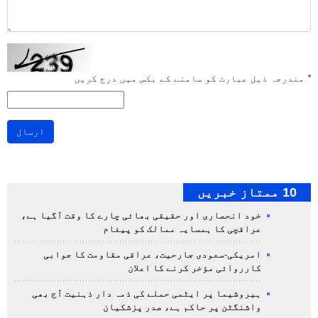
*
مندرجہ ذیل عبارت کو سامنے کے بکس میں درج کریں
ارسال
10 ممتاز خبریں
خود انحصاری اور حقیقی بھائی چارے کا وقت آگیا ہے،
عراقچی کا ہمسایہ ممالک کو پیغام
امریکی-سعودی جارحیت، عراقی مقاومت کا جوابی
کارروائی مؤخر کرنے کا اعلان
ہیروشیما پر ایٹمی حملے کی ذمہ دار ذہنیت آج بھی
واشنگٹن پر حاکم ہے، صدر پزشکیان