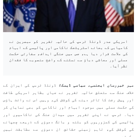
امریکی صدر ڈونلڈ ٹرمپ کی حالیہ تقریر کو مبصرین نے
کامیابی کے بجائے اسٹریٹجک ناکامی اور پالیسی کے ابہام
کی علامت قرار دیا ہے، جس میں جنگی اہداف، سفارتی حکمت
عملی اور معاشی دباؤ سے نمٹنے کے واضح منصوبے کا فقدان
نظر آیا۔
مہر خبررساں ایجنسی، سیاسی ڈیسک؛
ڈونلڈ ٹرمپ کی ایران کے
خلاف جنگ سے متعلق حالیہ تقریر نے جہاں بظاہر امریکی طاقت
اور پیش رفت کا تاثر دینے کی کوشش کی، وہیں اس نے وائٹ ہاؤس
کی حکمت عملی میں موجود ابہام اور ناکامی کو بھی نمایاں کر
دیا۔ ٹرمپ نے اپنی تقریر میں میدان جنگ کی ناکامیوں اور
پالیسی کی کمزوریوں کو بلند و بانگ دعوؤں کے ذریعے چھپانے
کی کوشش کی، تاہم زمینی حقائق ان دعوؤں سے مطابقت نہیں
رکھتے۔