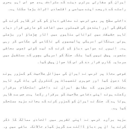
ایران کو سفارتی برتری دینے کے مترادف ہے، جو اس اہم بحری
راستے کے ذریعے اپنے سیاسی و اقتصادی اثرات بڑھا سکتا ہے۔
داخلی سطح پر بھی ٹرمپ نے معاشی دباؤ کو کم تر ظاہر کرنے کی
کوشش کی اور ایندھن کی قیمتوں میں اضافے کو عارضی قرار دیا،
تاہم حقیقت میں توانائی منڈیوں میں اتار چڑھاؤ اور بڑھتی
ہوئی مہنگائی امریکی پالیسیوں کی ناکامی کی عکاسی کر رہی
ہے۔ انہوں نے عوامی دباؤ کم کرنے کے لیے کوئی ٹھوس معاشی
منصوبہ پیش نہیں کیا بلکہ جنگ کو امریکی بچوں کے مستقبل میں
سرمایہ کاری قرار دے کر اس کا جواز پیش کیا۔
فوجی محاذ پر ٹرمپ نے ایران کی میزائل صلاحیت کو کمزور ہونے
کا دعویٰ کیا اور جوہری تنصیبات پر کنٹرول کی بات کی، تاہم
مختلف تجزیوں کے مطابق ایران نے داخلی استحکام برقرار
رکھتے ہوئے اپنی دفاعی صلاحیت کو برقرار رکھا ہے، جس سے ظاہر
ہوتا ہے کہ جنگ نے ایران کو کمزور کرنے کے بجائے مزید مستحکم
کیا ہے۔
مزید برآں، ٹرمپ نے اپنی تقریر میں اتحادی ممالک کا ذکر
کرنے یا ان پر دباؤ ڈالنے سے گریز کیا، حالانکہ ماضی میں وہ