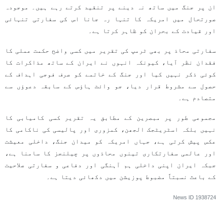
ان پر جنگ میں ساتھ نہ دینے پر تنقید کرتے رہے ہیں۔ موجودہ
صورتحال میں امریکہ کا تنہا رہ جانا اس کی سفارتی تنہائی
اور قیادت کے بحران کو ظاہر کرتا ہے۔
سفارتی محاذ پر بھی ٹرمپ کی تقریر میں کسی واضح حکمت عملی کا
فقدان نظر آیا، کیونکہ انہوں نے ایران کے ساتھ مذاکرات کا
کوئی ذکر نہیں کیا اور جنگ کے خاتمے کو صرف فوجی اہداف کے
حصول سے مشروط قرار دیا، جو وائٹ ہاؤس کے سابقہ دعوؤں سے
متصادم ہے۔
مجموعی طور پر مبصرین کے مطابق یہ تقریر کسی کامیابی کا
نہیں بلکہ اسٹریٹجک الجھن، کمزوری اور پالیسی کی ناکامی کا
عکس پیش کرتی ہے، جہاں امریکہ کو میدان جنگ، داخلی معیشت
اور عالمی سفارتکاری تینوں محاذوں پر چیلنجز کا سامنا ہے،
جبکہ ایران اپنی داخلی ہم آہنگی اور دفاعی و سفارتی صلاحیت
کے باعث نسبتاً مضبوط پوزیشن میں دکھائی دیتا ہے۔
News ID
1938724