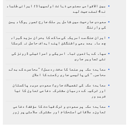
بین الاقوامی مصنوعی ذہانت اولمپیاڈ؛ ایرانی طلباء
نے 4 تمغے جیت لیے
سعودی جارحیت میں شامل ہر ملک جارح تصور ہوگا، یمن
کی وارننگ
ایران جنگ سے امریکہ کی ساکھ کا بحران مزید گہرا،
چھ ماہ بعد بھی واشنگٹن اپنے اہداف حاصل نہ کرسکا
سپاہ کے ہاتھوں تباہ امریکی و اسرائیلی ڈرونز کی
نئی تصاویر جاری
معاہدۂ مکہ پر صنعا کا سخت ردعمل؛ "محاصرے کے بدلے
محاصرہ" کی پالیسی جاری رکھنے کا اعلان
معاہدۂ مکہ کی تفصیلات جاری؛ سعودی عرب، پاکستان
اور ترکیہ کے درمیان مشترکہ دفاعی تعاون کا نیا
فریم ور
معاہدۂ مکہ پر سعودی و ترک قیادت کا مؤقف؛ دفاعی
تعاون، علاقائی استحکام اور مشترکہ سلامتی پر زور