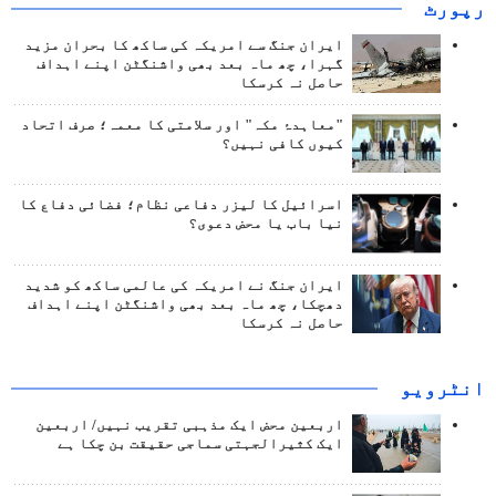
رپورٹ
ایران جنگ سے امریکہ کی ساکھ کا بحران مزید
گہرا، چھ ماہ بعد بھی واشنگٹن اپنے اہداف
حاصل نہ کرسکا
"معاہدۂ مکہ" اور سلامتی کا معمہ؛ صرف اتحاد
کیوں کافی نہیں؟
اسرائیل کا لیزر دفاعی نظام؛ فضائی دفاع کا
نیا باب یا محض دعوی؟
ایران جنگ نے امریکہ کی عالمی ساکھ کو شدید
دھچکا، چھ ماہ بعد بھی واشنگٹن اپنے اہداف
حاصل نہ کرسکا
انٹرويو
اربعین محض ایک مذہبی تقریب نہیں/ اربعین
ایک کثیرالجہتی سماجی حقیقت بن چکا ہے