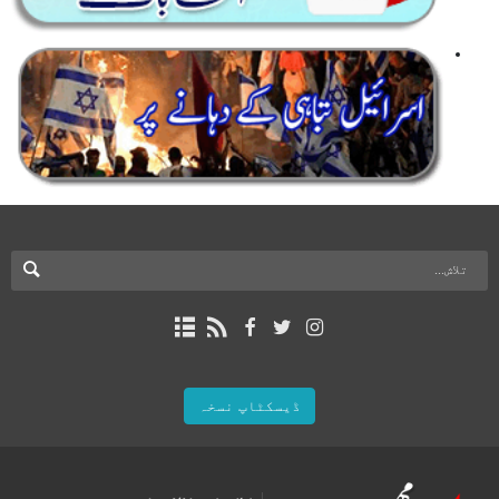
ڈیسکٹاپ نسخہ