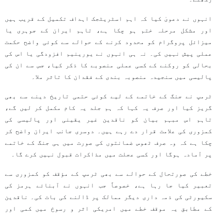
انہوں نے دعویٰ کیا کہ اہم اسٹریٹجک اہداف تکمیل کے قریب ہیں
اور مشکل مرحلہ ختم ہو چکا ہے، تاہم ایران کے جوہری یا
میزائل پروگرام کو محدود کرنے کے حوالے سے کوئی واضح حکمت
عملی پیش نہیں کی۔ نہ ہی انہوں نے یورینیم افزودگی یا اس کی
بحالی کو روکنے کے کسی عملی منصوبے کا ذکر کیا، جس سے ان کی
پالیسی میں سنجیدہ منصوبہ بندی کے فقدان کا تاثر ملا۔
ٹرمپ نے جنگ کے خاتمے کے لیے کوئی حتمی تاریخ دینے سے بھی
گریز کیا اور صرف یہ کہا کہ ہم جلد یہ کام مکمل کر لیں گے،
تاہم اس مبہم بیان کو ناقدین غیر یقینی اور پالیسی کی
کمزوری کی علامت قرار دے رہے ہیں۔ دوسری جانب ایران واضح کر
چکا ہے کہ وہ صرف ٹھوس ضمانتوں کی صورت میں ہی جنگ کے خاتمے
پر آمادہ ہوگا اور کسی عجلت میں مذاکرات قبول نہیں کرے گا۔
خطے کی صورتحال کے حوالے سے بھی ٹرمپ کے مؤقف کو کمزوری سے
تعبیر کیا جا رہا ہے، خصوصاً جب انہوں نے آبنائے ہرمز کی
سکیورٹی کی ذمہ داری دیگر ممالک پر ڈالنے کی بات کی۔ ناقدین
کے مطابق یہ موقف خطے میں امریکی اثر و رسوخ میں کمی اور