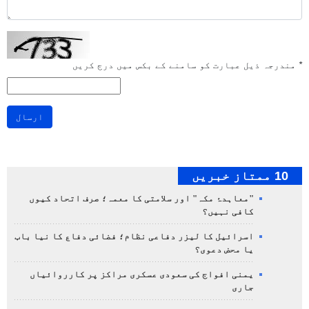
*
مندرجہ ذیل عبارت کو سامنے کے بکس میں درج کریں
ارسال
10 ممتاز خبریں
"معاہدۂ مکہ" اور سلامتی کا معمہ؛ صرف اتحاد کیوں
کافی نہیں؟
اسرائیل کا لیزر دفاعی نظام؛ فضائی دفاع کا نیا باب
یا محض دعوی؟
یمنی افواج کی سعودی عسکری مراکز پر کارروائیاں
جاری