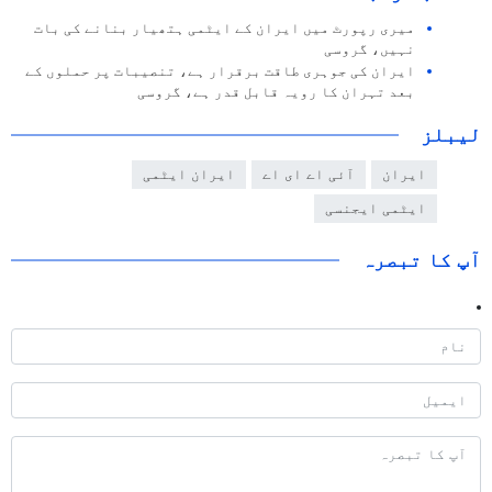
میری رپورٹ میں ایران کے ایٹمی ہتھیار بنانے کی بات
نہیں، گروسی
ایران کی جوہری طاقت برقرار ہے، تنصیبات پر حملوں کے
بعد تہران کا رویہ قابل قدر ہے، گروسی
لیبلز
ایران
آئی اے ای اے
ایران ایٹمی
ایٹمی ایجنسی
آپ کا تبصرہ