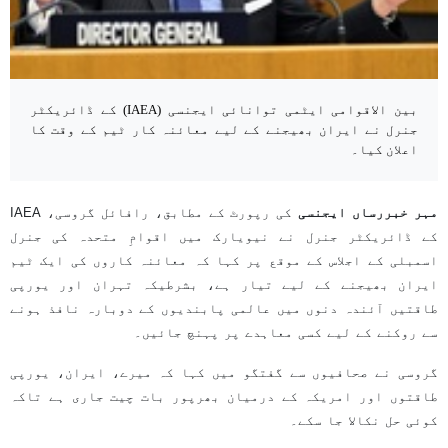
بین الاقوامی ایٹمی توانائی ایجنسی (IAEA) کے ڈائریکٹر
جنرل نے ایران بھیجنے کے لیے معائنہ کار ٹیم کے وقت کا
اعلان کیا۔
مہر خبررساں ایجنسی
کی رپورٹ کے مطابق، رافائل گروسی، IAEA
کے ڈائریکٹر جنرل نے نیویارک میں اقوامِ متحدہ کی جنرل
اسمبلی کے اجلاس کے موقع پر کہا کہ معائنہ کاروں کی ایک ٹیم
ایران بھیجنے کے لیے تیار ہے، بشرطیکہ تہران اور یورپی
طاقتیں آئندہ دنوں میں عالمی پابندیوں کے دوبارہ نافذ ہونے
سے روکنے کے لیے کسی معاہدے پر پہنچ جائیں۔
گروسی نے صحافیوں سے گفتگو میں کہا کہ میرے، ایران، یورپی
طاقتوں اور امریکہ کے درمیان بھرپور بات چیت جاری ہے تاکہ
کوئی حل نکالا جا سکے۔