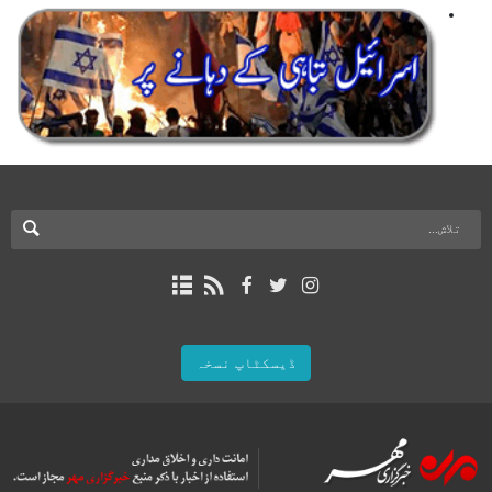
ڈیسکٹاپ نسخہ