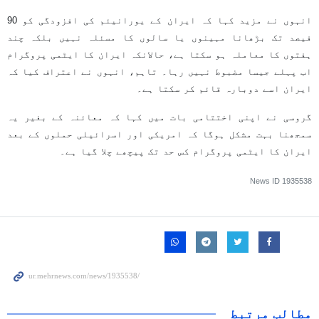
انہوں نے مزید کہا کہ ایران کے یورانیئم کی افزودگی کو 90
فیصد تک بڑھانا مہینوں یا سالوں کا مسئلہ نہیں بلکہ چند
ہفتوں کا معاملہ ہو سکتا ہے، حالانکہ ایران کا ایٹمی پروگرام
اب پہلے جیسا مضبوط نہیں رہا۔ تاہم، انہوں نے اعتراف کیا کہ
ایران اسے دوبارہ قائم کر سکتا ہے۔
گروسی نے اپنی اختتامی بات میں کہا کہ معائنہ کے بغیر یہ
سمجھنا بہت مشکل ہوگا کہ امریکی اور اسرائیلی حملوں کے بعد
ایران کا ایٹمی پروگرام کس حد تک پیچھے چلا گیا ہے۔
News ID
1935538
مطالب مرتبط