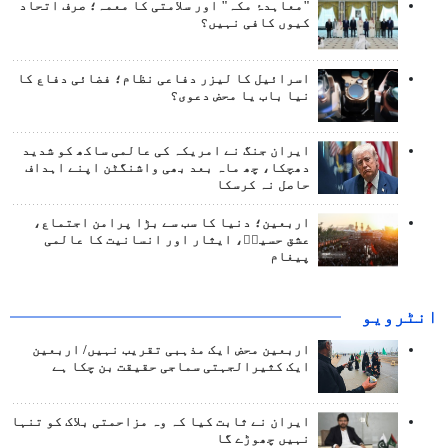
"معاہدۂ مکہ" اور سلامتی کا معمہ؛ صرف اتحاد
کیوں کافی نہیں؟
اسرائیل کا لیزر دفاعی نظام؛ فضائی دفاع کا
نیا باب یا محض دعوی؟
ایران جنگ نے امریکہ کی عالمی ساکھ کو شدید
دھچکا، چھ ماہ بعد بھی واشنگٹن اپنے اہداف
حاصل نہ کرسکا
اربعین؛ دنیا کا سب سے بڑا پرامن اجتماع،
عشق حسینؑ، ایثار اور انسانیت کا عالمی
پیغام
انٹرويو
اربعین محض ایک مذہبی تقریب نہیں/ اربعین
ایک کثیرالجہتی سماجی حقیقت بن چکا ہے
ایران نے ثابت کیا کہ وہ مزاحمتی بلاک کو تنہا
نہیں چھوڑے گا