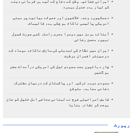
ایرانی فضائیہ وطن کے دفاع کے لیے ہر قربانی دینے
کو تیار ہے، جنرل بہمرد
دھمکیوں، وعدہ خلافیوں اور جھوٹے بیانیے پر مبنی
امریکی پالیسی ناکام ہو چکی ہے، قالیباف
آبنائے ہرمز میں دوسرا بحری راستہ کسی صورت قبول
نہیں، محسن رضائی
ایران میں نظام کی تبدیلی کی سازش ناکام، موساد کے
دو سینئر افسران برطرف
چار دہائیوں بعد سعودی تیل کی امریکی درآمدات صفر
ہو گئیں
سعودی عرب، ترکیہ اور پاکستان کے درمیان مشترکہ
دفاعی معاہدہ متوقع
قابض اسرائیلی فوج نے لبنانی صحافی امل خلیل کو جان
بوجھ کر نشانہ بنایا
رپورٹ