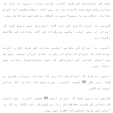
وقت کی محدودیت کی طرف اشارہ کرتے ہوئے انہوں نے کہا کہ
ہمارے پاس صرف چند گھنٹے یا دن ہیں تاکہ دیکھ سکیں آیا کوئی
معاہدہ ممکن ہے یا نہیں؛ یہی وہ کوشش ہے جس میں سب شامل ہیں۔
گروسی نے لندن ٹائمز کو دیے گئے انٹرویو میں دعویٰ کیا کہ
ایران اب بھی اپنے ایٹمی پروگرام کو آگے بڑھانے کی صلاحیت
رکھتا ہے۔
انہوں نے ایران کی مقامی ایٹمی مہارت کی طرف اشارہ کرتے
ہوئے کہا کہ تہران کے پاس اب بھی وہ تمام اوزار موجود ہیں جو
یورانیئم ذخائر کی افزودگی کے لیے سینٹرفیوژ بنانے میں
درکار ہیں۔
انہوں نے کہا کہ ایران کے اداروں کا معائنہ دوبارہ شروع ہو
گیا ہے، مگر 60 فیصد افزودہ یورانیئم کے ذخائر تک رسائی
نہیں دی گئی۔
گروسی نے دعویٰ کیا کہ ایران اپنے 60 فیصد افزودہ یورانیئم
کے ذخائر کی شدید حفاظت کر رہا ہے کیونکہ اسے لگتا ہے کہ وہ
ابھی بھی مزید حملوں کے خطرے میں ہیں۔