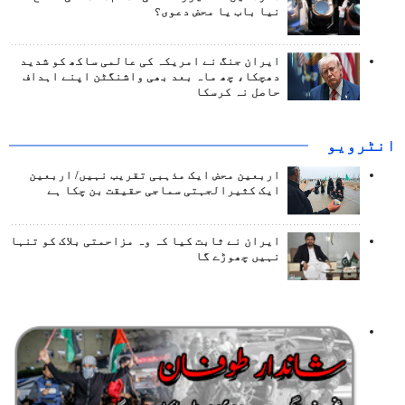
نیا باب یا محض دعوی؟
ایران جنگ نے امریکہ کی عالمی ساکھ کو شدید
دھچکا، چھ ماہ بعد بھی واشنگٹن اپنے اہداف
حاصل نہ کرسکا
انٹرويو
اربعین محض ایک مذہبی تقریب نہیں/ اربعین
ایک کثیرالجہتی سماجی حقیقت بن چکا ہے
ایران نے ثابت کیا کہ وہ مزاحمتی بلاک کو تنہا
نہیں چھوڑے گا