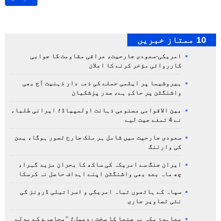
10 ممتاز خبریں
امریکی-سعودی جارحیت، عراقی مقاومت کا جوابی
کارروائی مؤخر کرنے کا اعلان
ہیروشیما پر ایٹمی حملے کی ذمہ دار ذہنیت آج بھی
واشنگٹن پر حاکم ہے، صدر پزشکیان
بین الاقوامی مصنوعی ذہانت اولمپیاڈ؛ ایرانی طلباء
نے 4 تمغے جیت لیے
سعودی جارحیت میں شامل ہر ملک جارح تصور ہوگا، یمن
کی وارننگ
ایران جنگ سے امریکہ کی ساکھ کا بحران مزید گہرا،
چھ ماہ بعد بھی واشنگٹن اپنے اہداف حاصل نہ کرسکا
سپاہ کے ہاتھوں تباہ امریکی و اسرائیلی ڈرونز کی
نئی تصاویر جاری
معاہدۂ مکہ پر صنعا کا سخت ردعمل؛ "محاصرے کے بدلے