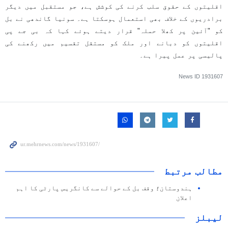
اقلیتوں کے حقوق سلب کرنے کی کوشش ہے، جو مستقبل میں دیگر
برادریوں کے خلاف بھی استعمال ہوسکتا ہے۔ سونیا گاندھی نے بل
کو "آئین پر کھلا حملہ" قرار دیتے ہوئے کہا کہ بی جے پی
اقلیتوں کو دبانے اور ملک کو مستقل تقسیم میں رکھنے کی
پالیسی پر عمل پیرا ہے۔
News ID
1931607
مطالب مرتبط
ہندوستان؛ وقف بل کے حوالے سے کانگریس پارٹی کا اہم
اعلان
لیبلز