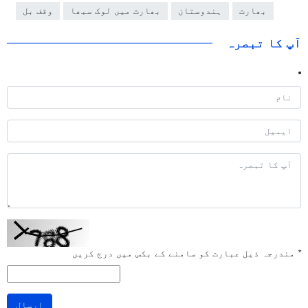
بھارت
ہندوستان
بھارت میں لوک سبھا
وقف بل
آپ کا تبصرہ
*
مندرجہ ذیل عبارت کو سامنے کے بکس میں درج کریں
ارسال