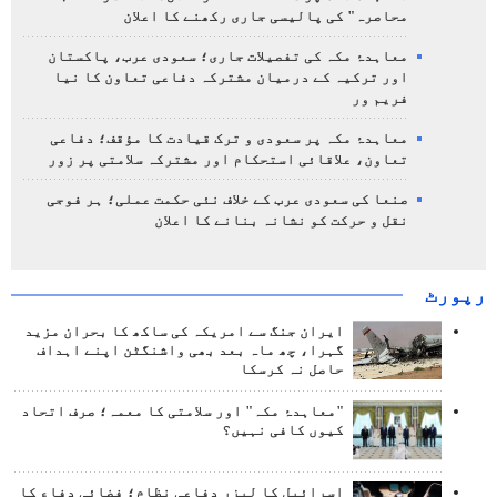
محاصرہ" کی پالیسی جاری رکھنے کا اعلان
معاہدۂ مکہ کی تفصیلات جاری؛ سعودی عرب، پاکستان
اور ترکیہ کے درمیان مشترکہ دفاعی تعاون کا نیا
فریم ور
معاہدۂ مکہ پر سعودی و ترک قیادت کا مؤقف؛ دفاعی
تعاون، علاقائی استحکام اور مشترکہ سلامتی پر زور
صنعا کی سعودی عرب کے خلاف نئی حکمت عملی؛ ہر فوجی
نقل و حرکت کو نشانہ بنانے کا اعلان
رپورٹ
ایران جنگ سے امریکہ کی ساکھ کا بحران مزید
گہرا، چھ ماہ بعد بھی واشنگٹن اپنے اہداف
حاصل نہ کرسکا
"معاہدۂ مکہ" اور سلامتی کا معمہ؛ صرف اتحاد
کیوں کافی نہیں؟
اسرائیل کا لیزر دفاعی نظام؛ فضائی دفاع کا