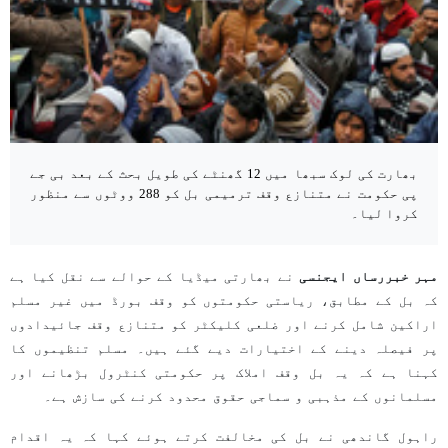
بھارت کی لوک سبھا میں 12 گھنٹے کی طویل بحث کے بعد بی جے
پی حکومت نے متنازع وقف ترمیمی بل کو 288 ووٹوں سے منظور
کروا لیا۔
مہر خبررساں ایجنسی
نے بھارتی میڈیا کے حوالے سے نقل کیا ہے
کہ بل کے مطابق، ریاستی حکومتوں کو وقف بورڈ میں غیر مسلم
اراکین شامل کرنے اور ضلعی کلیکٹر کو متنازع وقف جائیدادوں
پر فیصلہ دینے کے اختیارات دیے گئے ہیں۔ مسلم تنظیموں کا
کہنا ہے کہ یہ بل وقف املاک پر حکومتی کنٹرول بڑھانے اور
مسلمانوں کے مذہبی و سماجی حقوق محدود کرنے کی سازش ہے۔
راہول گاندھی نے بل کی مخالفت کرتے ہوئے کہا کہ یہ اقدام