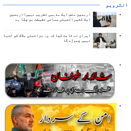
انٹرويو
اربعین محض ایک مذہبی تقریب نہیں/ اربعین
ایک کثیرالجہتی سماجی حقیقت بن چکا ہے
ایران نے ثابت کیا کہ وہ مزاحمتی بلاک کو تنہا
نہیں چھوڑے گا