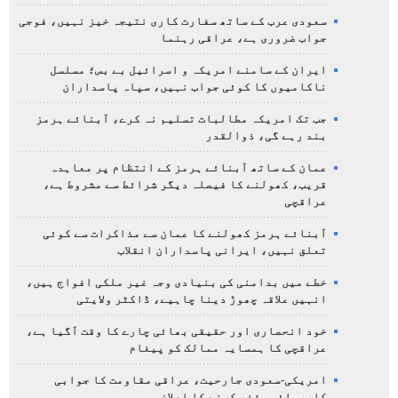
سعودی عرب کے ساتھ سفارت کاری نتیجہ خیز نہیں، فوجی
جواب ضروری ہے، عراقی رہنما
ایران کے سامنے امریکہ و اسرائیل بے بس؛ مسلسل
ناکامیوں کا کوئی جواب نہیں، سپاہ پاسداران
جب تک امریکہ مطالبات تسلیم نہ کرے، آبنائے ہرمز
بند رہے گی، ذوالقدر
عمان کے ساتھ آبنائے ہرمز کے انتظام پر معاہدہ
قریب، کھولنے کا فیصلہ دیگر شرائط سے مشروط ہے،
عراقچی
آبنائے ہرمز کھولنے کا عمان سے مذاکرات سے کوئی
تعلق نہیں، ایرانی پاسداران انقلاب
خطے میں بدامنی کی بنیادی وجہ غیر ملکی افواج ہیں،
انہیں علاقہ چھوڑ دینا چاہیے، ڈاکٹر ولایتی
خود انحصاری اور حقیقی بھائی چارے کا وقت آگیا ہے،
عراقچی کا ہمسایہ ممالک کو پیغام
امریکی-سعودی جارحیت، عراقی مقاومت کا جوابی
کارروائی مؤخر کرنے کا اعلان