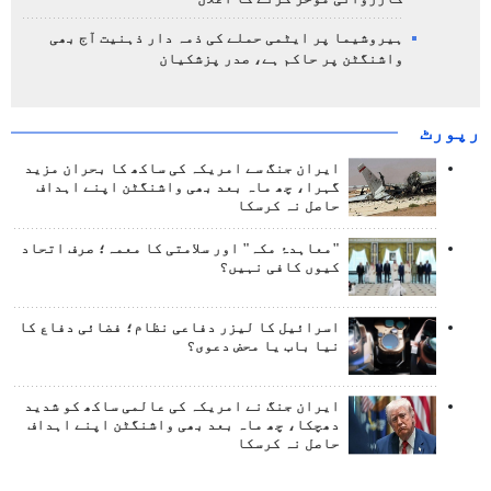
ہیروشیما پر ایٹمی حملے کی ذمہ دار ذہنیت آج بھی
واشنگٹن پر حاکم ہے، صدر پزشکیان
رپورٹ
ایران جنگ سے امریکہ کی ساکھ کا بحران مزید
گہرا، چھ ماہ بعد بھی واشنگٹن اپنے اہداف
حاصل نہ کرسکا
"معاہدۂ مکہ" اور سلامتی کا معمہ؛ صرف اتحاد
کیوں کافی نہیں؟
اسرائیل کا لیزر دفاعی نظام؛ فضائی دفاع کا
نیا باب یا محض دعوی؟
ایران جنگ نے امریکہ کی عالمی ساکھ کو شدید
دھچکا، چھ ماہ بعد بھی واشنگٹن اپنے اہداف
حاصل نہ کرسکا