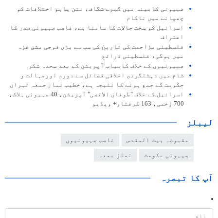
صہیونی کابینہ میں گہرے شگاف، نتن یاہو اختلافات کو
چھپانے میں ناکام
اسرائیل کو سخت حالات کا سامنا ہے، غاصب صہیونی صدر کا
اعتراف
فلسطینی مزاحمت کی تاریخ کی سب سے بڑی فوجی مشق غزہ
میں ہوگی، فلسطینی ذرائع
صہیونیوں کے خلاف کامیاب آپریشن کے بعد سجدہ شکر
شام میں دہشتگردی اخلاقی فضائل سے دوری اورجہالت و
حکومت کے جمع ہونے کا نتیجہ ہے، خطیب نماز جمعہ تہران
اسرائیل کے خلاف "طوفان الاقصی" آپریشن، 40 صہیونی ہلاک،
700 زخمی، 163 گرفتار+ ویڈیو
لیبلز
مقبوضہ بیت المقدس
غاصب صہیونیوں
صیہونی حکومت
نماز جمعہ
آپ کا تبصرہ