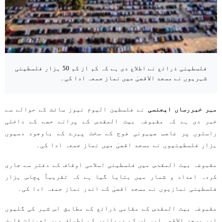
فلسطینی ذرائع نے اطلاع دی ہے کہ کم از کم 50 ہزار فلسطینی
شہریوں نے مسجد الاقصیٰ میں نماز جمعہ ادا کی۔
مہر خبررساں ایجنسی
نے فلسطین الیوم نیوز سائٹ کے حوالے سے
خبر دی ہے کہ مقبوضہ بیت المقدس کے پرانے حصے کے داخلی
راستوں پر غاصب صیہونی فوج کے سخت پہرے کے باوجود دسیوں
ہزار فلسطینیوں نے مسجد اقصیٰ میں نماز جمعہ ادا کی۔
مقبوضہ بیت المقدس میں فلسطینی اسلامی اوقاف کے دفتر سے جاری
کردہ اعداد و شمار میں بتایا گیا ہے کہ تقریباً پچاس ہزار
فلسطینی نمازیوں نے مسجد اقصیٰ کے اندر نماز جمعہ ادا کی۔
مقبوضہ بیت المقدس کے مقامی ذرائع کے مطابق اس شہر کی گلیوں
اور مسجد الاقصی اور اس کے دروازوں کے اطراف میں تعینات قابض