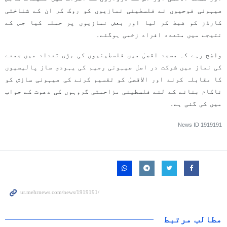
صیہونی فوجیوں نے فلسطینی نمازیوں کو روک کر ان کے شناختی
کارڈز کو ضبط کر لیا اور بعض نمازیوں پر حملہ کیا جس کے
نتیجے میں متعدد افراد زخمی ہوگئے۔
واضح رہے کہ مسجد اقصیٰ میں فلسطینیوں کی بڑی تعداد میں جمعے
کی نماز میں شرکت در اصل صیہونی رجیم کی یہودی ساز پالیسیوں
کا مقابلہ کرنے اور الاقصیٰ کو تقسیم کرنے کی صیہونی سازش کو
ناکام بنانے کے لئے فلسطینی مزاحمتی گروہوں کی دعوت کے جواب
میں کی گئی ہے۔
News ID
1919191
مطالب مرتبط