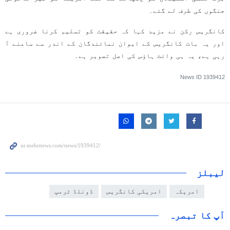
جنگوں کی طرف لے گئے۔
کانگریس رکن نے مزید کہا کہ حقیقت کو تسلیم کرنا ضروری ہے
اور یہ بات کانگریس کے ایوان نمائندگان کے اندر سے سامنے آ
رہی ہے، یہ ہی وائٹ ہاؤس کی اصل تصویر ہے۔
News ID
1939412
لیبلز
امریکہ
امریکی کانگریس
ڈونلڈ ٹرمپ
آپ کا تبصرہ