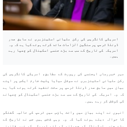
امریکی کانگریس کی رکن ملیانی اسٹینزبری نے سابق صدر
ڈونلڈ ٹرمپ پر سنگین الزامات عائد کرتے ہوئے کہا ہے کہ وہ
امریکہ کی تاریخ کے سب سے بڑے جنسی اسکینڈل کو چھپا رہے
ہیں۔
مہر خبررساں ایجنسی کی رپورٹ کے مطابق، امریکی کانگریس کی
رکن ملیانی اسٹینزبری نے سوشل میڈیا پلیٹ فارم ایکس پر اپنے
بیان میں سابق صدر ڈونلڈ ٹرمپ پر سخت تنقید کرتے ہوئے کہا ہے
کہ وہ امریکہ کی تاریخ کے سب سے بڑے جنسی اسکینڈل کو چھپانے
کی کوشش کر رہے ہیں۔
انہوں نے اپنے بیان میں وائٹ ہاؤس میں ٹرمپ کی حالیہ گفتگو
کا حوالہ دیتے ہوئے کہا کہ وہ وہی شخص ہیں جس نے تاریخ کے
بڑے جنسی اسکینڈل کو چھپانے کے لئے امریکہ کو غیر قانونی