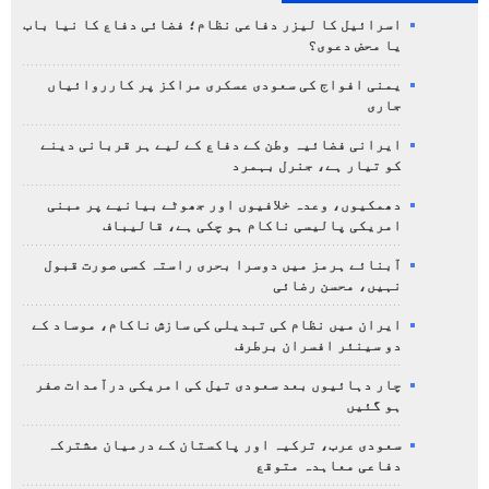
اسرائیل کا لیزر دفاعی نظام؛ فضائی دفاع کا نیا باب
یا محض دعوی؟
یمنی افواج کی سعودی عسکری مراکز پر کارروائیاں
جاری
ایرانی فضائیہ وطن کے دفاع کے لیے ہر قربانی دینے
کو تیار ہے، جنرل بہمرد
دھمکیوں، وعدہ خلافیوں اور جھوٹے بیانیے پر مبنی
امریکی پالیسی ناکام ہو چکی ہے، قالیباف
آبنائے ہرمز میں دوسرا بحری راستہ کسی صورت قبول
نہیں، محسن رضائی
ایران میں نظام کی تبدیلی کی سازش ناکام، موساد کے
دو سینئر افسران برطرف
چار دہائیوں بعد سعودی تیل کی امریکی درآمدات صفر
ہو گئیں
سعودی عرب، ترکیہ اور پاکستان کے درمیان مشترکہ
دفاعی معاہدہ متوقع