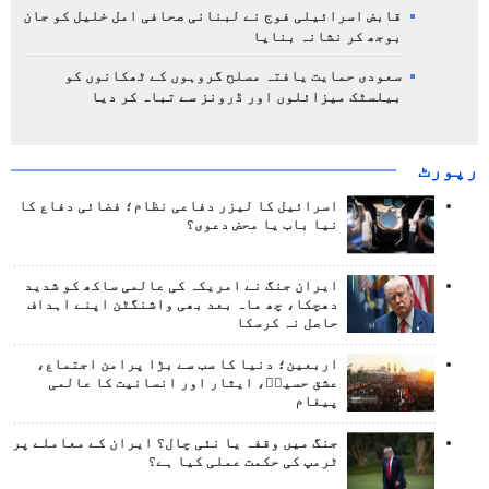
قابض اسرائیلی فوج نے لبنانی صحافی امل خلیل کو جان
بوجھ کر نشانہ بنایا
سعودی حمایت یافتہ مسلح گروہوں کے ٹھکانوں کو
بیلسٹک میزائلوں اور ڈرونز سے تباہ کر دیا
رپورٹ
اسرائیل کا لیزر دفاعی نظام؛ فضائی دفاع کا
نیا باب یا محض دعوی؟
ایران جنگ نے امریکہ کی عالمی ساکھ کو شدید
دھچکا، چھ ماہ بعد بھی واشنگٹن اپنے اہداف
حاصل نہ کرسکا
اربعین؛ دنیا کا سب سے بڑا پرامن اجتماع،
عشق حسینؑ، ایثار اور انسانیت کا عالمی
پیغام
جنگ میں وقفہ یا نئی چال؟ ایران کے معاملے پر
ٹرمپ کی حکمت عملی کیا ہے؟