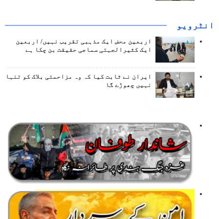
انٹرويو
اربعین محض ایک مذہبی تقریب نہیں/ اربعین
ایک کثیرالجہتی سماجی حقیقت بن چکا ہے
ایران نے ثابت کیا کہ وہ مزاحمتی بلاک کو تنہا
نہیں چھوڑے گا