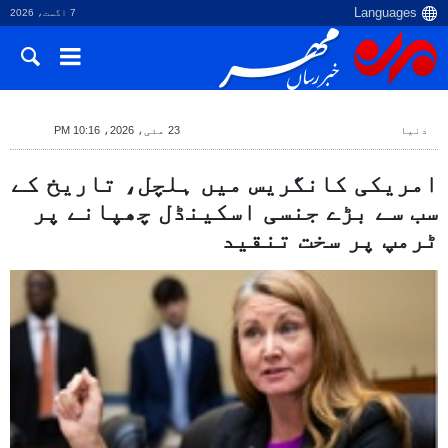
7 اگست، 2026
دنیا
23 مئی، 2026، 10:16 PM
امریکی کانگریس میں ہلچل، تاریخ کے
سب سے بڑے جنسی اسکینڈل چھپانے پر
ٹرمپ پر سخت تنقید