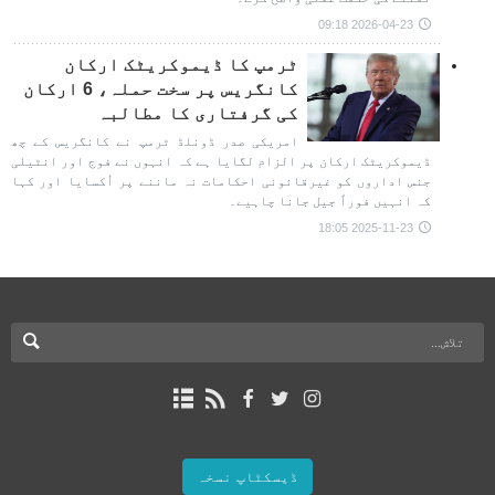
2026-04-23 09:18
ٹرمپ کا ڈیموکریٹک ارکان
کانگریس پر سخت حملہ، 6 ارکان
کی گرفتاری کا مطالبہ
امریکی صدر ڈونلڈ ٹرمپ نے کانگریس کے چھ
ڈیموکریٹک ارکان پر الزام لگایا ہے کہ انہوں نے فوج اور انٹیلی
جنس اداروں کو غیرقانونی احکامات نہ ماننے پر اُکسایا اور کہا
کہ انہیں فوراً جیل جانا چاہیے۔
2025-11-23 18:05
ڈیسکٹاپ نسخہ