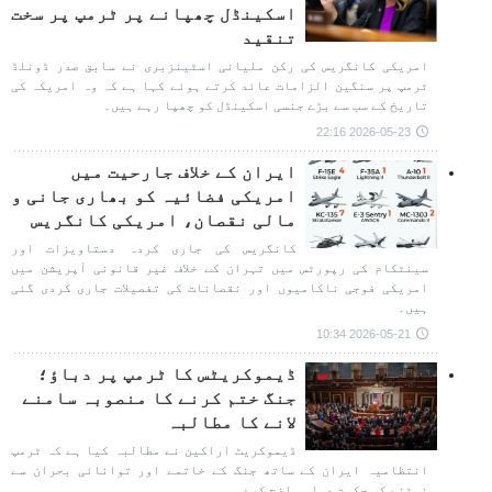
اسکینڈل چھپانے پر ٹرمپ پر سخت
تنقید
امریکی کانگریس کی رکن ملیانی اسٹینزبری نے سابق صدر ڈونلڈ
ٹرمپ پر سنگین الزامات عائد کرتے ہوئے کہا ہے کہ وہ امریکہ کی
تاریخ کے سب سے بڑے جنسی اسکینڈل کو چھپا رہے ہیں۔
2026-05-23 22:16
ایران کے خلاف جارحیت میں
امریکی فضائیہ کو بھاری جانی و
مالی نقصان، امریکی کانگریس
کانگریس کی جاری کردہ دستاویزات اور
سینٹکام کی رپورٹس میں تہران کے خلاف غیر قانونی آپریشن میں
امریکی فوجی ناکامیوں اور نقصانات کی تفصیلات جاری کردی گئی
ہیں۔
2026-05-21 10:34
ڈیموکریٹس کا ٹرمپ پر دباؤ؛
جنگ ختم کرنے کا منصوبہ سامنے
لانے کا مطالبہ
ڈیموکریٹ اراکین نے مطالبہ کیا ہے کہ ٹرمپ
انتظامیہ ایران کے ساتھ جنگ کے خاتمے اور توانائی بحران سے
نمٹنے کی حکمت عملی واضح کرے۔