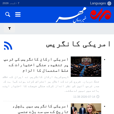
7 اگست، 2026
امریکی کانگریس
امریکی ارکان کانگریس کی ٹرمپ
پر تنقید، جنگی اختیارات کے
غلط استعمال کا الزام
ڈیموکریٹ ارکان کانگریس نے ایران کے خلاف
جنگ دوبارہ شروع کرنے کے اعلان پر اعتراض کرتے ہوئے کہا ہے کہ
صدر ٹرمپ آئین کو نظر انداز کرکے جنگی فیصلے کا اختیار اپنے
ہاتھ میں نہیں لے سکتے۔
2026-07-14 11:38
امریکی کانگریس میں ہلچل،
تاریخ کے سب سے بڑے جنسی