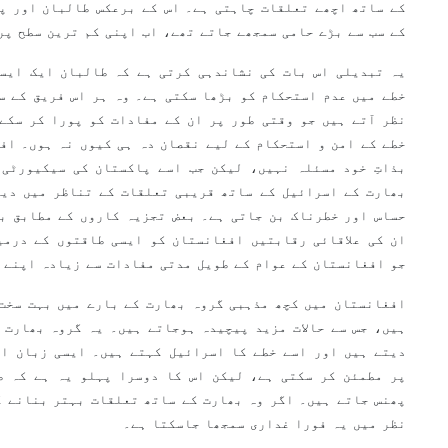
کے ساتھ اچھے تعلقات چاہتی ہے۔ اس کے برعکس طالبان اور پ
کے سب سے بڑے حامی سمجھے جاتے تھے، اب اپنی کم ترین سطح پر
یہ تبدیلی اس بات کی نشاندہی کرتی ہے کہ طالبان ایک ایسی
خطے میں عدم استحکام کو بڑھا سکتی ہے۔ وہ ہر اس فریق کے س
نظر آتے ہیں جو وقتی طور پر ان کے مفادات کو پورا کر سکے
خطے کے امن و استحکام کے لیے نقصان دہ ہی کیوں نہ ہوں۔ اف
بذاتِ خود مسئلہ نہیں، لیکن جب اسے پاکستان کی سیکیورٹی 
بھارت کے اسرائیل کے ساتھ قریبی تعلقات کے تناظر میں دیک
حساس اور خطرناک بن جاتی ہے۔ بعض تجزیہ کاروں کے مطابق ب
ان کی علاقائی رقابتیں افغانستان کو ایسی طاقتوں کے درمی
جو افغانستان کے عوام کے طویل مدتی مفادات سے زیادہ اپنے 
افغانستان میں کچھ مذہبی گروہ بھارت کے بارے میں بہت سخت
ہیں، جس سے حالات مزید پیچیدہ ہوجاتے ہیں۔ یہ گروہ بھارت 
دیتے ہیں اور اسے خطے کا اسرائیل کہتے ہیں۔ ایسی زبان اگ
پر مطمئن کر سکتی ہے، لیکن اس کا دوسرا پہلو یہ ہے کہ طا
پھنس جاتے ہیں۔ اگر وہ بھارت کے ساتھ تعلقات بہتر بنانے ک
نظر میں یہ فورا غداری سمجھا جاسکتا ہے۔