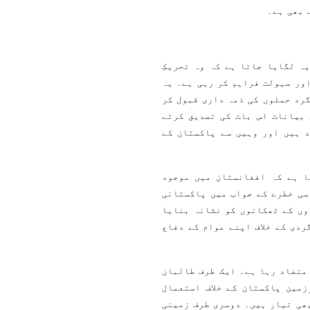
 بھی ہے۔
ہ لگایا جاتا ہے کہ وہ تحریکِ
ور سہولت فراہم کر رہی ہے۔ یہ
رد حملوں کی ذمہ داری قبول کر
 بیانات اس بات کی تصدیق کرتے
 ہیں اور وہیں سے پاکستان کے
ا ہے کہ افغانستان میں موجود
سی خطرے کے جواب میں پاکستانی
وں کے ٹھکانوں کو نشانہ بنایا
دی کے خلاف اپنے عوام کے دفاع
متضاد رہا ہے۔ ایک طرف طالبان
مین پاکستان کے خلاف استعمال
ھی تیار ہیں۔ دوسری طرف زمینی