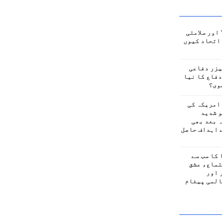
اور سلامتی
اتحاد کیوں
یزر دفاعی
فاع کا نیا
وی؟
امریکہ کی
 شدید
 بعد بھی
 اہداف حاصل
کا سب سے
تماع، عشق
 اور
المی پیغام