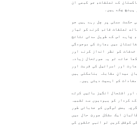
اکستان کے تعلقات، جو کبھی ان
 پہنچ چکے ہیں۔
 حکمت عملی پر چل رہے ہیں جو
اتھ تعلقات قائم کرنے کو تیار
، چاہے اس کے طویل مدتی نتائج
غانستان میں بھارت کی موجودگی
خدشات کو نظر انداز کرنے اور
ھا جائے تو یہ صورتحال زیادہ
ھارت اور اسرائیل کی قربت اور
ان میدانِ مقابلہ بناسکتی ہیں
مفادات کو اہمیت دیتی ہیں۔
 اور اشتعال انگیز باتیں کرتے
کے کردار کو یہودیوں سے تشبیہ
رچہ بعض لوگوں کو جذباتی طور
لبان ایک مشکل صورتِ حال میں
ی کوشش کریں تو انہی حلقوں کی