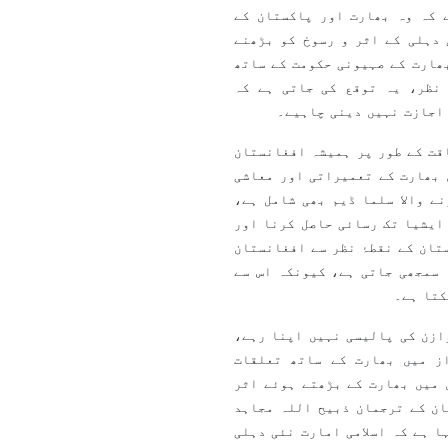
 کہ وہ بھارت اور پاکستان کے
دہلی کے اثر و رسوخ کو بڑھنے
ھارت کے صہیونی حکومت کے ساتھ
نظر، یہ توقع کی جاتی ہے کہ
اجازت نہیں دینی چاہیے۔
قت کے طور پر ہمیشہ افغانستان
 بھارت کے تعمیراتی اور معاشی
ت سے تعمیر ہونے والا سلما ڈیم بھی شامل ہے،
ایشیا تک رسائی حاصل کرنا اور
تان کے نقطۂ نظر سے افغانستان
 سمجھی جاتی ہے، کیونکہ اس سے
کتا ہے۔
ازن کی پالیسی نہیں اپنا رہے،
ز میں بھارت کے ساتھ تعلقات
 میں بھارت کے بڑھتے ہوئے اثر
ان کے ترجمان ذبیح اللہ مجاہد
ا ہے کہ اسلامی امارت نئی دہلی