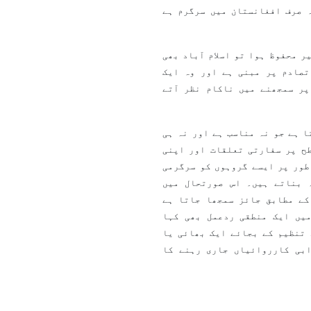
 صرف افغانستان میں سرگرم ہے
ر محفوظ ہوا تو اسلام آباد بھی
تصادم پر مبنی ہے اور وہ ایک
پر سمجھنے میں ناکام نظر آتے
 ہے جو نہ مناسب ہے اور نہ ہی
ح پر سفارتی تعلقات اور اپنی
طور پر ایسے گروہوں کو سرگرمی
 بناتے ہیں۔ اس صورتحال میں
کے مطابق جائز سمجھا جاتا ہے
یں ایک منطقی ردعمل بھی کہا
 تنظیم کے بجائے ایک بھائی یا
بی کارروائیاں جاری رہنے کا