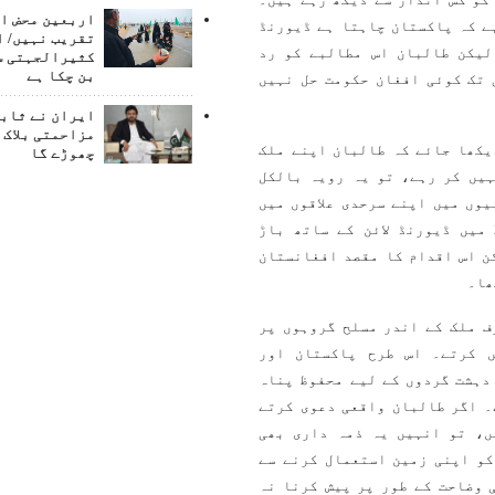
اربعین محض ا
ے کہ پاکستان چاہتا ہے ڈیورنڈ
تقریب نہیں/ ا
لیکن طالبان اس مطالبے کو رد
کثیرالجہتی س
بن چکا ہے
 تک کوئی افغان حکومت حل نہیں
ایران نے ثابت
مزاحمتی بلاک 
یکھا جائے کہ طالبان اپنے ملک
چھوڑے گا
ہیں کر رہے، تو یہ رویہ بالکل
وں میں اپنے سرحدی علاقوں میں
ناامنی کی بھاری قیمت چکائی ہے۔ اسی وجہ سے اس نے 2017 میں ڈیورنڈ لائن کے ساتھ باڑ
ن اس اقدام کا مقصد افغانستان
ھا۔
ف ملک کے اندر مسلح گروہوں پر
 کرتے۔ اس طرح پاکستان اور
دہشت گردوں کے لیے محفوظ پناہ
۔ اگر طالبان واقعی دعوی کرتے
ں، تو انہیں یہ ذمہ داری بھی
کو اپنی زمین استعمال کرنے سے
 وضاحت کے طور پر پیش کرنا نہ