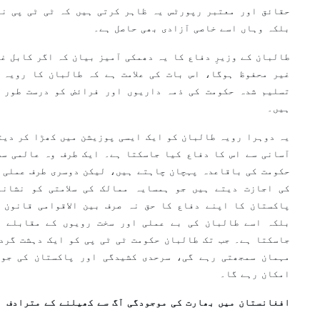
حقائق اور معتبر رپورٹس یہ ظاہر کرتی ہیں کہ ٹی ٹی پی نہ
بلکہ وہاں اسے خاصی آزادی بھی حاصل ہے۔
طالبان کے وزیرِ دفاع کا یہ دھمکی آمیز بیان کہ اگر کابل غی
غیر محفوظ ہوگا، اس بات کی علامت ہے کہ طالبان کا رویہ 
تسلیم شدہ حکومت کی ذمہ داریوں اور فرائض کو درست طور 
ہیں۔
یہ دوہرا رویہ طالبان کو ایک ایسی پوزیشن میں کھڑا کر دیتا
آسانی سے اس کا دفاع کیا جاسکتا ہے۔ ایک طرف وہ عالمی سط
حکومت کی باقاعدہ پہچان چاہتے ہیں، لیکن دوسری طرف عملی 
کی اجازت دیتے ہیں جو ہمسایہ ممالک کی سلامتی کو نشانہ
پاکستان کا اپنے دفاع کا حق نہ صرف بین الاقوامی قانون 
بلکہ اسے طالبان کی بے عملی اور سخت رویوں کے مقابلے م
جاسکتا ہے۔ جب تک طالبان حکومت ٹی ٹی پی کو ایک دہشت گرد
مہمان سمجھتی رہے گی، سرحدی کشیدگی اور پاکستان کی جوا
امکان رہے گا۔
افغانستان میں بھارت کی موجودگی آگ سے کھیلنے کے مترادف