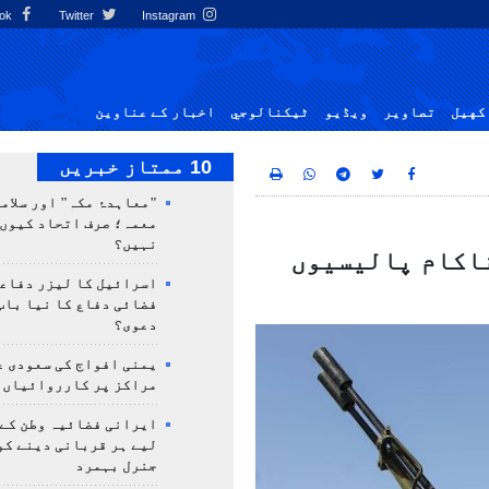
Facebook
Twitter
Instagram
کهيل
تصاوير
ویڈیو
ٹيكنالوجي
اخبار کے عناوین
10 ممتاز خبریں
"معاہدۂ مکہ" اور سلامت
معمہ؛ صرف اتحاد کیوں 
نہیں؟
اکام پالیسیوں
اسرائیل کا لیزر دفاع
فضائی دفاع کا نیا باب
دعوی؟
یمنی افواج کی سعودی ع
مراکز پر کارروائیاں 
ایرانی فضائیہ وطن کے 
لیے ہر قربانی دینے کو
جنرل بہمرد