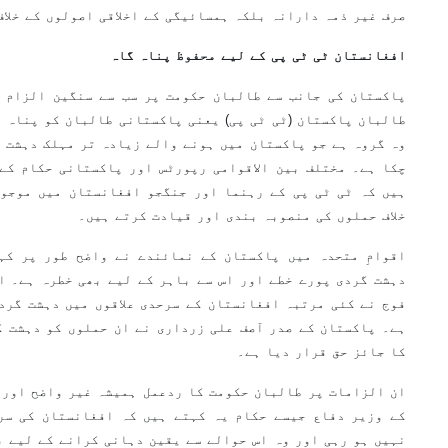
صرف غیر ذمہ دارانہ بلکہ ہمسائیگی کے اخلاقی اصولوں کے خلاف
افغانستان ٹی ٹی پی کے لیے محفوظ پناہ گاہ
پاکستان کی جانب سے طالبان حکومت پر سب سے سنگین الزام ی
طالبان پاکستان (ٹی ٹی پی) یعنی پاکستانی طالبان کو پناہ ا
وہ گروہ ہے جو پاکستان میں ہونے والے زیادہ تر مہلک دہشت گ
چکا ہے۔ مختلف بین الاقوامی رپورٹس اور پاکستانی حکام کے
ہیں کہ ٹی ٹی پی کے رہنما اور جنگجو افغانستان میں موجود
خلاف حملوں کی منصوبہ بندی اور قیادت کرتے ہیں۔
اقوامِ متحدہ میں پاکستان کے نمائندے نے واضح طور پر کہ
دہشت گردی پورے خطے اور اس سے باہر کے لیے بھی خطرہ ہے۔ ا
فوج نے کئی مرتبہ افغانستان کے سرحدی علاقوں میں دہشت گرد
ہے۔ پاکستان کے صدر آصف علی زرداری نے ان حملوں کو دہشت گر
کا جائز حق قرار دیا ہے۔
ان الزامات پر طالبان حکومت کا ردعمل ہمیشہ غیر واضح اور 
کے وزیر دفاع جیسے حکام یہ کہتے ہیں کہ افغانستان کی سرز
نہیں ہو رہی اور وہ اس حوالے سے یقین دہانی کرانے کے لیے ب