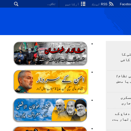
RSS لینک
آرکائیو
ی کا
کافی
ی نظام؛
 یا محض
سکری
جاری
دفاع کے
 تیار ہے،