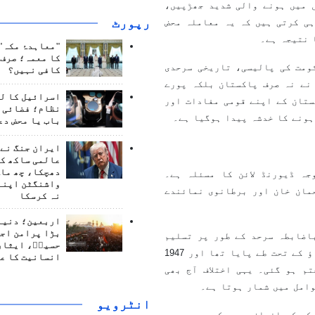
 میں ہونے والی شدید جھڑپیں،
رپورٹ
ہی کرتی ہیں کہ یہ معاملہ محض
 نتیجہ ہے۔
"معاہدۂ مکہ" 
کا معمہ؛ صرف 
ومت کی پالیسی، تاریخی سرحدی
کافی نہیں؟
نے نہ صرف پاکستان بلکہ پورے
اسرائیل کا ل
ستان کے اپنے قومی مفادات اور
نظام؛ فضائی د
ہونے کا خدشہ پیدا ہوگیا ہے۔
باب یا محض دع
ایران جنگ نے 
عالمی ساکھ کو
دھچکا، چھ ماہ
ہ ڈیورنڈ لائن کا مسئلہ ہے۔
واشنگٹن اپنے
حد 1893 میں امیر عبدالرحمان خان اور برطانوی نمائندے
نہ کرسکا
اربعین؛ دنیا 
بڑا پرامن اج
اضابطہ سرحد کے طور پر تسلیم
حسینؑ، ایثار
نہیں کیا۔ افغان مؤقف کے مطابق یہ معاہدہ نوآبادیاتی دباؤ کے تحت طے پایا تھا اور 1947
انسانیت کا ع
م ہو گئی۔ یہی اختلاف آج بھی
امل میں شمار ہوتا ہے۔
انٹرويو
کو کس انداز سے دیکھ رہے ہیں۔