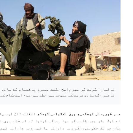
طالبان حکومت کی غیر واضح حکمت عملی، پاکستان کے ساتھ ب
طاقتوں کے ساتھ قربت کے نتیجے میں خطے میں عدم استحکام کے
مہر خبررساں ایجنسی، بین الاقوامی ڈیسک،
افغانستان اور پاک
نے ایک بار پھر ظاہر کر دیا ہے کہ ایشیا کے اس خطے میں ا
بڑی حد تک حکومتوں کے ذمہ دارانہ یا غیر ذمہ دارانہ فیصل