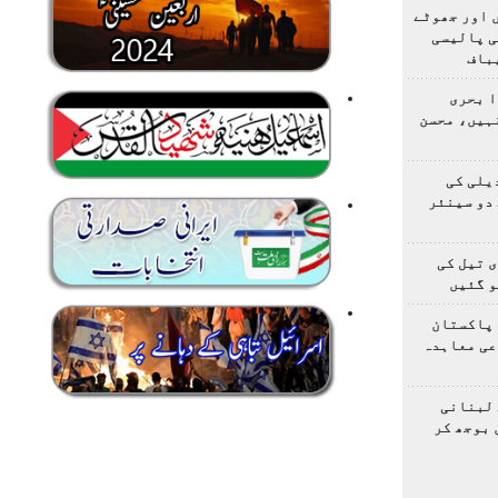
 اور جھوٹے
ی پالیسی
باف
ا بحری
ہیں، محسن
یلی کی
دو سینئر
 تیل کی
و گئیں
 پاکستان
عی معاہدہ
 لبنانی
 بوجھ کر