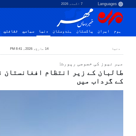
7 اگست، 2026
ہوم
ایران
پاکستان
ہندوستان
دنیا
سياسي
ثقافتي
دنیا
14 مارچ، 2026، 8:41 PM
مہر نیوز کی خصوصی رپورٹ:
طالبان کے زیر انتظام افغانستان ن
کے گرداب میں