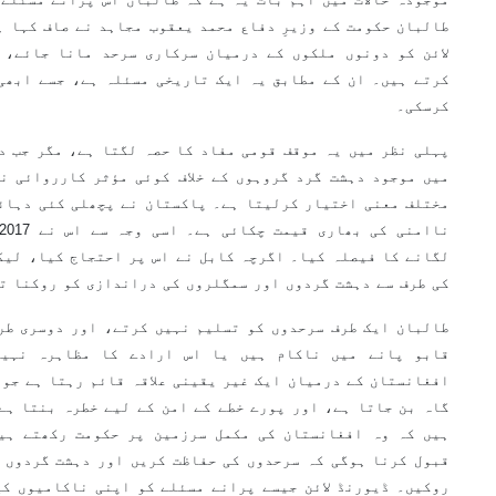
طالبان حکومت کے وزیرِ دفاع محمد یعقوب مجاہد نے صاف کہا ہ
لائن کو دونوں ملکوں کے درمیان سرکاری سرحد مانا جائے، 
کرتے ہیں۔ ان کے مطابق یہ ایک تاریخی مسئلہ ہے، جسے ابھی
کرسکی۔
پہلی نظر میں یہ موقف قومی مفاد کا حصہ لگتا ہے، مگر جب د
میں موجود دہشت گرد گروہوں کے خلاف کوئی مؤثر کارروائی ن
مختلف معنی اختیار کرلیتا ہے۔ پاکستان نے پچھلی کئی دہائی
لگانے کا فیصلہ کیا۔ اگرچہ کابل نے اس پر احتجاج کیا، لیک
کی طرف سے دہشت گردوں اور سمگلروں کی دراندازی کو روکنا ت
طالبان ایک طرف سرحدوں کو تسلیم نہیں کرتے، اور دوسری طر
قابو پانے میں ناکام ہیں یا اس ارادے کا مظاہرہ نہیں
افغانستان کے درمیان ایک غیر یقینی علاقہ قائم رہتا ہے جو 
گاہ بن جاتا ہے، اور پورے خطے کے امن کے لیے خطرہ بنتا ہے
ہیں کہ وہ افغانستان کی مکمل سرزمین پر حکومت رکھتے ہی
قبول کرنا ہوگی کہ سرحدوں کی حفاظت کریں اور دہشت گردوں 
روکیں۔ ڈیورنڈ لائن جیسے پرانے مسئلے کو اپنی ناکامیوں کی