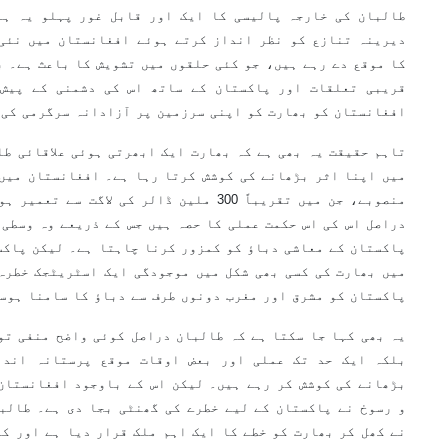
طالبان کی خارجہ پالیسی کا ایک اور قابل غور پہلو یہ ہے
دیرینہ تنازع کو نظر انداز کرتے ہوئے افغانستان میں نئی 
کا موقع دے رہے ہیں، جو کئی حلقوں میں تشویش کا باعث ہے۔ ب
قریبی تعلقات اور پاکستان کے ساتھ اس کی دشمنی کے پیش 
افغانستان کو بھارت کو اپنی سرزمین پر آزادانہ سرگرمی کی 
تاہم حقیقت یہ بھی ہے کہ بھارت ایک ابھرتی ہوئی علاقائی طا
میں اپنا اثر بڑھانے کی کوشش کرتا رہا ہے۔ افغانستان میں
منصوبے، جن میں تقریباً 300 ملین ڈالر کی لاگ
دراصل اس کی اس حکمت عملی کا حصہ ہیں جس کے ذریعے وہ وسطی 
پاکستان کے معاشی دباؤ کو کمزور کرنا چاہتا ہے۔ لیکن پاکس
میں بھارت کی کسی بھی شکل میں موجودگی ایک اسٹریٹجک خطرہ
پاکستان کو مشرق اور مغرب دونوں طرف سے دباؤ کا سامنا ہوس
یہ بھی کہا جا سکتا ہے کہ طالبان دراصل کوئی واضح منفی تو
بلکہ ایک حد تک عملی اور بعض اوقات موقع پرستانہ اندا
بڑھانے کی کوشش کر رہے ہیں۔ لیکن اس کے باوجود افغانستان
و رسوخ نے پاکستان کے لیے خطرے کی گھنٹی بجا دی ہے۔ طالب
نے کھل کر بھارت کو خطے کا ایک اہم ملک قرار دیا ہے اور کہ