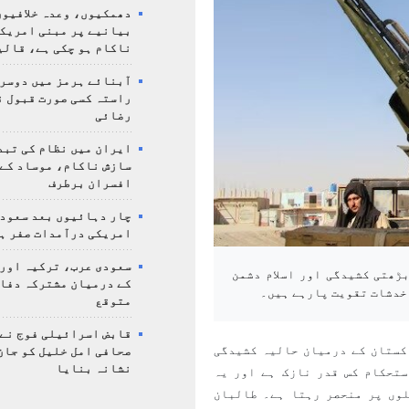
دھمکیوں، وعدہ خلافیوں
بیانیے پر مبنی امریک
ناکام ہو چکی ہے، قالی
آبنائے ہرمز میں دوسر
راستہ کسی صورت قبول ن
رضائی
ایران میں نظام کی تبد
سازش ناکام، موساد کے 
افسران برطرف
چار دہائیوں بعد سعودی
امریکی درآمدات صفر ہ
سعودی عرب، ترکیہ اور
ڑھتی کشیدگی اور اسلام دشمن
کے درمیان مشترکہ دفا
 خدشات تقویت پارہے ہیں۔
متوقع
قابض اسرائیلی فوج نے
ستان کے درمیان حالیہ کشیدگی
صحافی امل خلیل کو جان
نشانہ بنایا
ستحکام کس قدر نازک ہے اور یہ
وں پر منحصر رہتا ہے۔ طالبان