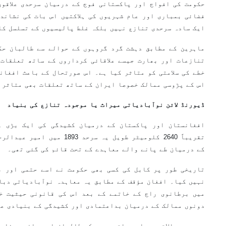
حکومت کی افواج اور پاکستانی فوج کے درمیان سرحدی علاقوں
فضائی بمباری اور عام شہریوں کی ہلاکتیں اس بات کی نشاند
ایک سادہ سرحدی تنازع نہیں بلکہ غلط پالیسیوں کے تسلسل کا
ماہرین کے مطابق دہشت گرد گروہوں کے حوالے سے طالبان حک
تنازعات اور بھارت جیسے علاقائی کرداروں کے ساتھ تعلقات 
خطے کی سلامتی کو متاثر کیا ہے۔ اس صورتحال کے باعث افغان
اس کے پڑوسی ممالک خصوصا ایران کے ساتھ تعلقات بھی متاثر 
ڈیورنڈ لائن نوآبادیاتی میراث یا موجودہ تنازع کی بنیاد
افغانستان اور پاکستان کے درمیان کشیدگی کی ایک بڑی وج
تقریباً 2640 کلومیٹر طویل یہ سر
کے درمیان طے پانے والے معاہدے کے تحت قائم کی گئی تھی۔
تاریخی طور پر کابل کی کسی بھی حکومت نے اسے حتمی اور ب
میں برطانوی راج کے خاتمے کے بعد اس کی قانونی حیثیت خت
دونوں ممالک کے درمیان بداعتمادی اور کشیدگی کے بنیادی عو
موجودہ حالات میں اہم بات یہ ہے کہ طالبان اس پرانے مسئلے 