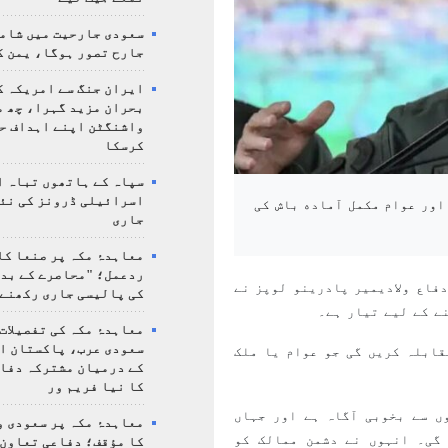
سعودی جارحیت میں شامل
جارح تصور ہوگا، یمن ک
ایران جنگ سے امریکہ ک
بحران مزید گہرا، چھ م
واشنگٹن اپنے اہداف ح
کرسکا
سپاہ کے ہاتھوں تباہ ا
اسرائیلی ڈرونز کی نئ
 اور عوام مکمل آماده باش کی
جاری
معاہدۂ مکہ پر صنعا کا
ردعمل؛ "محاصرے کے بد
دفاع ولادیمیر پادرینو لوپز نے
کی پالیسی جاری رکھنے 
ے کے لیے تیار ہے۔
معاہدۂ مکہ کی تفصیلات
سعودی عرب، پاکستان ا
قابلہ کریں گی جو عوام یا ملک
کے درمیان مشترکہ دفا
کا نیا فریم ور
ں سے بخوبی آگاہ ہے اور جہاں
معاہدۂ مکہ پر سعودی و
گی۔ انہوں نے دشمن ممالک کو
کا مؤقف؛ دفاعی تعاون،