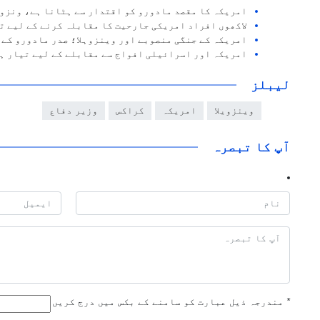
امریکہ کا مقصد مادورو کو اقتدار سے ہٹانا ہے، ونزوی
لاکھوں افراد امریکی جارحیت کا مقابلہ کرنے کے لیے ت
امریکہ کے جنگی منصوبے اور وینزوہلا؛ صدر مادورو کے 
امریکہ اور اسرائیلی افواج سے مقابلے کے لیے تیار ہ
لیبلز
وینزویلا
امریکہ
کراکس
وزیر دفاع
آپ کا تبصرہ
*
مندرجہ ذیل عبارت کو سامنے کے بکس میں درج کریں