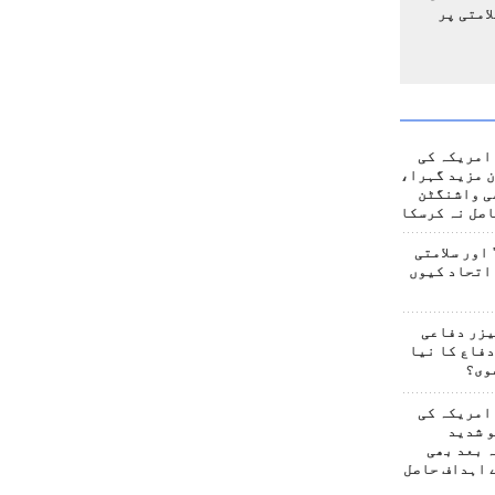
امتی پر
امریکہ کی
 مزید گہرا،
ی واشنگٹن
صل نہ کرسکا
اور سلامتی
اتحاد کیوں
یزر دفاعی
فاع کا نیا
وی؟
امریکہ کی
 شدید
 بعد بھی
 اہداف حاصل