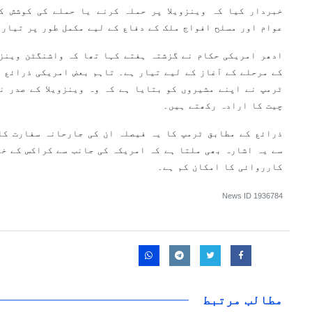
خبردار کیا کہ وینزویلا پر حملہ کرنے یا حملے کی کوشش ک
عوام اور مسلح افواج ملک کے دفاع کے لیے مکمل طور پر تیار
ادھر امریکی حکام نے گزشتہ ہفتے کہا تھا کہ واشنگٹن وینزوی
کے مرحلے کے آغاز کے لیے تیار ہے۔ تاہم بعض امریکی ذرائع ن
ٹرمپ نے اپنے مشیروں کو بتایا ہے کہ وہ وینزویلا کے صدر نک
چیت کا ارادہ رکھتے ہیں۔
ذرائع کے مطابق ٹرمپ کا یہ فیصلہ ان کی جارحانہ سفارت کا
سے یہ اشارہ بھی ملتا ہے کہ امریکہ کی جانب سے کراکس کے خلا
کارروائی کا امکان کم ہے۔
News ID
1936784
مطالب مرتبط