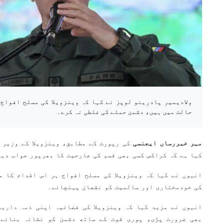
ولادیمیر پادرینو لوپز نے کہا کہ وینزویلا کی مسلح افواج
حالت میں ہیں، دشمن حملے کی غلطی نہ کرے۔
مہر خبررساں ایجنسی
کی رپورٹ کے مطابق، وینزویلا کے وزیر 
کہا ہے کہ کراکس کسی بھی قسم کی جارحیت کا بھرپور جواب دین
انہوں نے کہا کہ وینزویلا کی مسلح افواج ہر اس اقدام کا م
کی خودمختاری اور سالمیت کو نقصان پہنچائے۔
انہوں نے مزید کہا کہ وینزویلا کی فضائیہ اپنی ذمہ داریو
بھی ضرورت پڑی، پوری قوت کے ساتھ دشمن کو نشانہ بنائے 