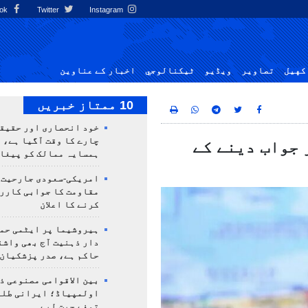
Facebook
Twitter
Instagram
کهيل
تصاوير
ویڈیو
ٹيكنالوجي
اخبار کے عناوین
10 ممتاز خبریں
خود انحصاری اور حقیق
چارے کا وقت آگیا ہے، 
 جواب دینے کے
ہمسایہ ممالک کو پیغا
امریکی-سعودی جارحیت،
مقاومت کا جوابی کارر
کرنے کا اعلان
ہیروشیما پر ایٹمی حمل
دار ذہنیت آج بھی واشن
حاکم ہے، صدر پزشکیان
بین الاقوامی مصنوعی ذ
تمغے جیت لیے