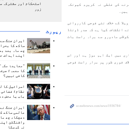
استحکام اور مشترکہ سل
رنے کی غلطی نہ کریں، کیونکہ
زور
 ہیں۔
لا کے خلاف نئی فوجی کارروائی
ے انکشاف کیا ہے کہ صدر ڈونلڈ
رپورٹ
ولاس مادورو سے براہ راست بات
ایران جنگ سے 
ساکھ کا بحران
چھ ماہ بعد بھ
ری میں ایک اہم موڑ ہے اور اس
اپنے اہداف حا
ف فوری طور پر براہِ راست فوجی
"معاہدۂ مکہ" 
کا معمہ؛ صرف 
کافی نہیں؟
اسرائیل کا ل
نظام؛ فضائی د
باب یا محض دع
ایران جنگ نے 
عالمی ساکھ کو
دھچکا، چھ ماہ
واشنگٹن اپنے
نہ کرسکا