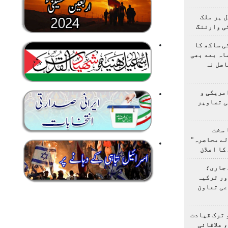
 ہر ملک
ی وارننگ
ی ساکھ کا
اہ بعد بھی
اصل نہ
مریکی و
ی تصاویر
 سخت
لے محاصرہ"
کا اعلان
 جاری؛
ور ترکیہ
عی تعاون
 ترک قیادت
 علاقائی