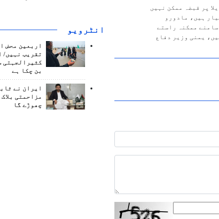
لا پر قبضہ ممکن نہیں
یار ہیں، مادورو
سامنے ممکنہ راستے
انٹرويو
یں، یمنی وزیر دفاع
اربعین محض ا
تقریب نہیں/ ا
کثیرالجہتی س
بن چکا ہے
ایران نے ثابت
مزاحمتی بلاک 
چھوڑے گا