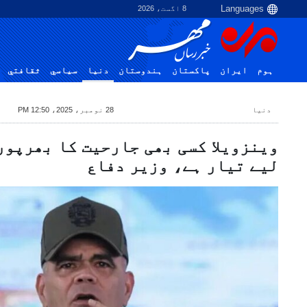
8 اگست، 2026
ہوم
ایران
پاکستان
ہندوستان
دنیا
سياسي
ثقافتي
دنیا
28 نومبر، 2025، 12:50 PM
وینزویلا کسی بھی جارحیت کا بھرپور
لیے تیار ہے، وزیر دفاع