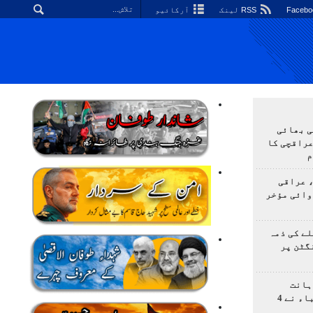
RSS لینک
آرکائیو
ی بھائی
عراقچی کا
م
 عراقی
وائی مؤخر
ے کی ذمہ
گٹن پر
ہانت
اولمپیاڈ؛ ایرانی طلباء نے 4