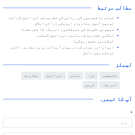
مطالب مرتبط
حماس نے قیدیوں کی رہائی کی تقریب کو اسرائیل کے لئے
توہین آمیز بنادیا، امریکی ذرائع ابلاغ
صہیونی حکومت کی عہدشکنی، امریکہ کا خیرمقدم
اسلامی مقاومت کے سامنے اسرائيل گھٹنے
ٹیکنےپرمجبورہوگيا
ایران اور عمان کے درمیان آبنائے ہرمز معاہدہ آخری
مرحلے میں داخل
لیبلز
فلسطین
غزہ
حماس
اسرائیل
مقاومت
امریکہ
ٹرمپ
آپ کا تبصرہ