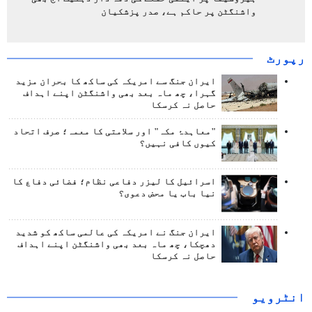
واشنگٹن پر حاکم ہے، صدر پزشکیان
رپورٹ
ایران جنگ سے امریکہ کی ساکھ کا بحران مزید
گہرا، چھ ماہ بعد بھی واشنگٹن اپنے اہداف
حاصل نہ کرسکا
"معاہدۂ مکہ" اور سلامتی کا معمہ؛ صرف اتحاد
کیوں کافی نہیں؟
اسرائیل کا لیزر دفاعی نظام؛ فضائی دفاع کا
نیا باب یا محض دعوی؟
ایران جنگ نے امریکہ کی عالمی ساکھ کو شدید
دھچکا، چھ ماہ بعد بھی واشنگٹن اپنے اہداف
حاصل نہ کرسکا
انٹرويو