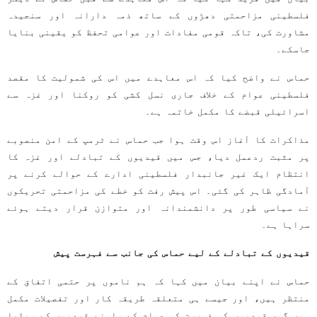
فلسطینی مزاحمتی دھڑوں کے ساتھ ذمہ دارانہ اور سنجیدہ
مشاورت کی، تاکہ قومی مفادات اور عوامی تحفظ کو یقینی بنایا
جاسکے۔
حماس نے واضح کیا کہ اس معاہدے میں اس کی شمولیت کا مقصد
فلسطینی عوام کے خلاف جاری نسل کشی کو روکنا اور غزہ سے
اسرائیلی قبضے کا مکمل خاتمہ ہے۔
مذاکرات کا آغاز اس وقت ہوا جب حماس نے ٹرمپ کے امن منصوبے
پر مثبت ردعمل دیا، جس میں قیدیوں کے تبادلے اور غزہ کا
انتظام ایک غیر جانبدار فلسطینی ادارے کے حوالے کرنے پر
آمادگی ظاہر کی گئی۔ اس پیش رفت کو خطے کی مزاحمتی تحریکوں
نے سیاسی طور پر دانشمندانہ اور متوازن قرار دیتے ہوئے
سراہا ہے۔
قیدیوں کے تبادلے کے لیے حماس کی جانب سے فہرست پیش
حماس نے اپنے بیان میں کہا کہ ہم ناموں پر حتمی اتفاق کے
منتظر ہیں، اور جیسے ہی متعلقہ طریقہ کار اور تفصیلات مکمل
ہوں گی، قیدیوں کی فہرست کو عوام کے سامنے قیدیوں کے میڈیا