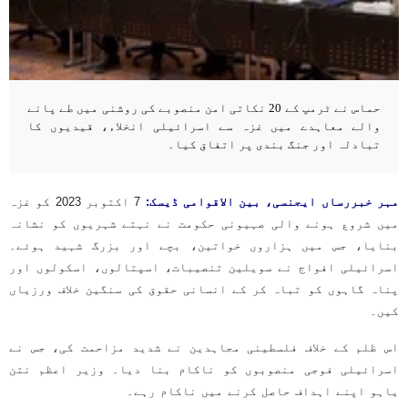
حماس نے ٹرمپ کے 20 نکاتی امن منصوبے کی روشنی میں طے پانے
والے معاہدے میں غزہ سے اسرائیلی انخلاء، قیدیوں کا
تبادلہ اور جنگ بندی پر اتفاق کیا۔
مہر خبررساں ایجنسی، بین الاقوامی ڈیسک:
7 اکتوبر 2023 کو غزہ
میں شروع ہونے والی صہیونی حکومت نے نہتے شہریوں کو نشانہ
بنایا، جس میں ہزاروں خواتین، بچے اور بزرگ شہید ہوئے۔
اسرائیلی افواج نے سویلین تنصیبات، اسپتالوں، اسکولوں اور
پناہ گاہوں کو تباہ کر کے انسانی حقوق کی سنگین خلاف ورزیاں
کیں۔
اس ظلم کے خلاف فلسطینی مجاہدین نے شدید مزاحمت کی، جس نے
اسرائیلی فوجی منصوبوں کو ناکام بنا دیا۔ وزیر اعظم نتن
یاہو اپنے اہداف حاصل کرنے میں ناکام رہے۔