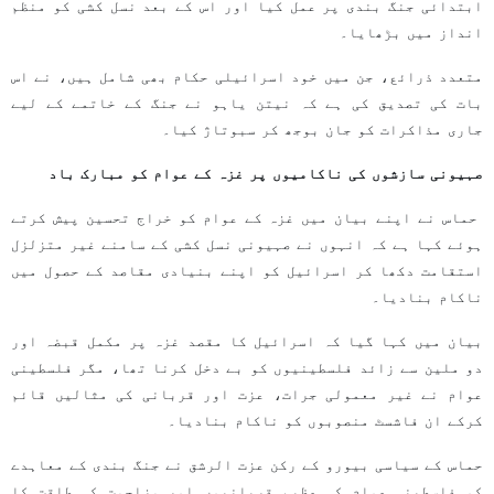
ابتدائی جنگ بندی پر عمل کیا اور اس کے بعد نسل کشی کو منظم
انداز میں بڑھایا۔
متعدد ذرائع، جن میں خود اسرائیلی حکام بھی شامل ہیں، نے اس
بات کی تصدیق کی ہے کہ نیتن یاہو نے جنگ کے خاتمے کے لیے
جاری مذاکرات کو جان بوجھ کر سبوتاژ کیا۔
صہیونی سازشوں کی ناکامیوں پر غزہ کے عوام کو مبارک باد
حماس نے اپنے بیان میں غزہ کے عوام کو خراج تحسین پیش کرتے
ہوئے کہا ہے کہ انہوں نے صہیونی نسل کشی کے سامنے غیر متزلزل
استقامت دکھا کر اسرائیل کو اپنے بنیادی مقاصد کے حصول میں
ناکام بنادیا۔
بیان میں کہا گیا کہ اسرائیل کا مقصد غزہ پر مکمل قبضہ اور
دو ملین سے زائد فلسطینیوں کو بے دخل کرنا تھا، مگر فلسطینی
عوام نے غیر معمولی جرات، عزت اور قربانی کی مثالیں قائم
کرکے ان فاشسٹ منصوبوں کو ناکام بنادیا۔
حماس کے سیاسی بیورو کے رکن عزت الرشق نے جنگ بندی کے معاہدے
کو فلسطینی عوام کی عظیم قربانیوں اور مزاحمت کی طاقت کا