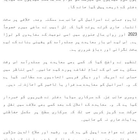
دفتر کے ذریعے پیش کیا جائے گا۔
تاہم، حماس نے اسرائیل کی جانب سے ممکنہ وعدہ خلافی پر سخت
انتباہ جاری کرتے ہوئے کہا کہ تل ابیب نے ماضی میں، خصوصاً
2023 اور رواں سال جنوری میں اسی نوعیت کے معاہدوں کو توڑا
ہے۔ اس لیے اس بار معاہدے پر عملدرآمد کو یقینی بنانے کے لیے
سخت نگرانی اور دباؤ ضروری ہے۔
تنظیم نے واضح کیا کہ کسی بھی معاہدے پر عملدرآمد اس وقت
ممکن ہے جب اس کے تمام تقاضے پورے کیے جائیں۔ اسی تناظر میں
حماس نے امریکہ اور دیگر قریبی اتحادیوں سے مطالبہ کیا ہے
کہ وہ اسرائیل کو معاہدے سے فرار یا تاخیر کی اجازت نہ دیں۔
دوسری جانب غزہ کے سرکاری میڈیا دفتر نے شہریوں کو خبردار
کیا ہے کہ وہ معاہدے کے اعلان کے بعد کسی بھی علاقے میں نقل و
حرکت سے گریز کریں جب تک کہ سرکاری سطح پر مکمل حفاظتی
ہدایات جاری نہ کی جائیں۔
دفتر نے عوام سے اپیل کی ہے کہ وہ رشید اور صلاح الدین سڑکوں
پر شمال سے جنوب یا جنوب سے شمال کی طرف، یا ان کے اطراف