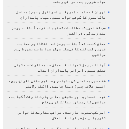
جواب ضروری ہے، عراقی رہنما
ایران کے سامنے امریکہ و اسرائیل بے بس؛ مسلسل
ناکامیوں کا کوئی جواب نہیں، سپاہ پاسداران
جب تک امریکہ مطالبات تسلیم نہ کرے، آبنائے ہرمز
بند رہے گی، ذوالقدر
عمان کے ساتھ آبنائے ہرمز کے انتظام پر معاہدہ
قریب، کھولنے کا فیصلہ دیگر شرائط سے مشروط ہے،
عراقچی
آبنائے ہرمز کھولنے کا عمان سے مذاکرات سے کوئی
تعلق نہیں، ایرانی پاسداران انقلاب
خطے میں بدامنی کی بنیادی وجہ غیر ملکی افواج ہیں،
انہیں علاقہ چھوڑ دینا چاہیے، ڈاکٹر ولایتی
خود انحصاری اور حقیقی بھائی چارے کا وقت آگیا ہے،
عراقچی کا ہمسایہ ممالک کو پیغام
امریکی-سعودی جارحیت، عراقی مقاومت کا جوابی
کارروائی مؤخر کرنے کا اعلان
ہیروشیما پر ایٹمی حملے کی ذمہ دار ذہنیت آج بھی