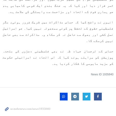
ثمر قرار دیا اور کہا کہ یہ جنگ بندی ایک قومی کامیابی ہے،
جو ہماری قوم کے اتحاد اور مزاحمت سے وابستگی کی علامت ہے۔
انہوں نے واضح کیا کہ حماس مذاکرات میں شریک ضرور ہوئی، مگر
فلسطینی حقوق کے تحفظ پر کوئی سمجھوتہ نہیں کیا۔ جو اسرائیل
نسل کشی اور بھوک سے حاصل نہ کر سکا، وہ مذاکرات سے بھی حاصل
نہیں کرسکے گا۔
حماس کے ترجمان جہاد طہ نے بھی فلسطینی دھڑوں کی متحدہ
پوزیشن کو سراہتے ہوئے کہا کہ اس اتحاد نے اسرائیلی حکومت
کو مزید مایوسی کا شکار کردیا ہے۔
News ID
1935840