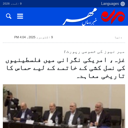
9 اگست، 2026
دنیا
9 اکتوبر، 2025، 4:04 PM
مہر نيوز کی خصوصی رپورٹ؛
غزہ، امریکی نگرانی میں فلسطینیوں
کی نسل کشی کے خاتمے کے لیے حماس کا
تاریخی معاہدہ