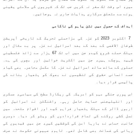
میں، اس وقت تک سفر نہ کریں جب تک کہ شہریوں کی سلامتی یقینی
ہونے سے متعلق سرکاری ہدایات جاری نہ ہوجائیں۔
اہداف کے حصول میں نتن یاہو کی ناکامی
7 اکتوبر 2023 کو غزہ کی مزاحمتی تحریک کے تاریخی آپریشن
طوفان الاقصی کے بعد کے بعد اسرائیل نے غزہ پر بے مثال اور
مہلک حملے شروع کیے، جن میں اب تک 67 ہزار سے زائد فلسطینی
شہید ہوچکے ہیں، جن میں اکثریت خواتین اور بچوں کی ہے۔
حملوں کے ساتھ ساتھ اسرائیل نے غزہ کا مکمل محاصرہ بھی کیا،
جسے انسانی حقوق کی تنظیموں نے بھوک کو ہتھیار بنانے کی
پالیسی قرار دیا۔
اس پوری جنگی مہم کو امریکہ کی ریکارڈ سطح کی سیاسی، عسکری
اور انٹیلیجنس حمایت حاصل رہی۔ واشنگٹن نے اسرائیل کو
اربوں ڈالر کے مہلک ہتھیار فراہم کیے اور اقوام متحدہ میں
نسل کشی روکنے کی تمام قراردادوں کو ویٹو کر دیا۔ دوسری
جانب، حماس نے بارہا امن کی کوششیں کیں، جن میں قیدیوں کی
رہائی کی ضمانت بھی شامل تھی۔ تاہم، صہیونی حکومت نے صرف