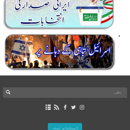
ڈیسکٹاپ نسخہ