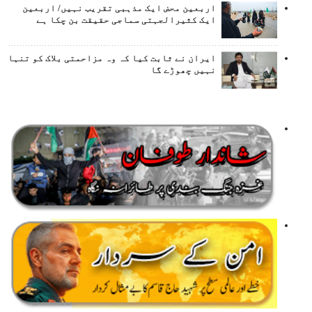
اربعین محض ایک مذہبی تقریب نہیں/ اربعین
ایک کثیرالجہتی سماجی حقیقت بن چکا ہے
ایران نے ثابت کیا کہ وہ مزاحمتی بلاک کو تنہا
نہیں چھوڑے گا