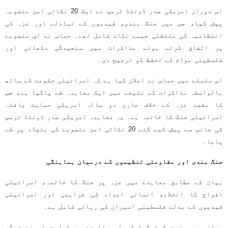
اس دوران امریکی صدر ڈونلڈ ٹرمپ نے ایک 20 نکاتی امن منصوبہ
پیش کیا، جس میں جنگ بندی، قیدیوں کے تبادلے اور غزہ کی
انتظامیہ کی منتقلی جیسے نکات شامل تھے۔ حماس نے اس منصوبے
پر اتفاق کرتے ہوئے مذاکرات میں سنجیدگی دکھائی اور
فلسطینی عوام کے تحفظ کو ترجیح دی۔
اس سلسلے میں حماس نے اعلان کیا ہے کہ اسرائیلی حکومت کے ساتھ
بالواسطہ مذاکرات کے نتیجے میں ایک معاہدہ طے پاگیا ہے، جس
کا مقصد غزہ کے خلاف جاری دو سالہ امریکی حمایت یافتہ
اسرائیلی جنگ کا خاتمہ ہے۔ یہ معاہدہ امریکی صدر ڈونلڈ ٹرمپ
کی جانب سے پیش کیے گئے 20 نکاتی امن منصوبے کی بنیاد پر طے
پایا۔
جنگ بندی اور مقاومتی تنظیموں کے درمیان ہماہنگی
بیان کے مطابق معاہدے میں غزہ پر جنگ کا خاتمہ، اسرائیلی
افواج کا انخلاء، انسانی امداد کی فراہمی اور اسرائیلی
قیدیوں کے بدلے فلسطینی اسیران کی رہائی شامل ہے۔
بیان میں مزید کہا گیا کہ اس معاہدے سے قبل حماس نے دیگر