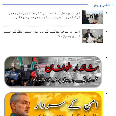
انٹرويو
اربعین محض ایک مذہبی تقریب نہیں/ اربعین
ایک کثیرالجہتی سماجی حقیقت بن چکا ہے
ایران نے ثابت کیا کہ وہ مزاحمتی بلاک کو تنہا
نہیں چھوڑے گا