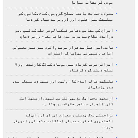
بوجھ کر نشانہ بنایا
سعودی حمایت یافتہ مسلح گروہوں کے ٹھکانوں کو
بیلسٹک میزائلوں اور ڈرونز سے تباہ کر دیا
ایران کی مقامی دفاعی ٹیکنالوجی خطے کے کسی بھی
درآمدی نظام سے برتر ہے، قائم مقام وزیر دفاع
قابض اسرائیل سے فرار ہونے والوں میں غیر معمولی
اضافہ، صہیونی میڈیا کا اعتراف
ایرانی صوبہ کرمان میں موساد کے 21 کارندے اور 4
مسلح دہشت گرد گرفتار
فلسطین عالم اسلام کا اولین اور بنیادی مسئلہ ہے،
صدر پزشکیان
اربعین محض ایک مذہبی تقریب نہیں/ اربعین ایک
کثیرالجہتی سماجی حقیقت بن چکا ہے
مزاحمتی بلاک بدستور فعال، ایران اور اس کے
اتحادیوں نے غیرمعمولی استقامت دکھائی، امریکی
جریدہ
عربستان ایک اسٹریٹجک بحران میں پھنس چکا ہے، فارن