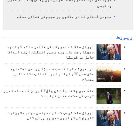
پالیسی
جنوبی لبنان کے دو علاقوں پر صہیونی فضائی حملے
رپورٹ
ایران جنگ نے امریکہ کی عالمی ساکھ کو شدید
دھچکا، چھ ماہ بعد بھی واشنگٹن اپنے اہداف
حاصل نہ کرسکا
اربعین؛ دنیا کا سب سے بڑا پرامن اجتماع،
عشق حسینؑ، ایثار اور انسانیت کا عالمی
پیغام
جنگ میں وقفہ یا نئی چال؟ ایران کے معاملے پر
ٹرمپ کی حکمت عملی کیا ہے؟
ایران جنگ ٹرمپ کے لیے سیاسی موت، مقبولیت
تاریخ کی کم ترین سطح پر پہنچ گئی