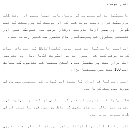
آغاز ہوگا۔
حاتمی‌کیا نے اس منصوبے کو مختارنامہ جیسا عظیم اور وقت طلب
پروجیکٹ قرار دیتے ہوئے کہا کہ اس نوعیت کے پروجیکٹ کے لیے
طویل اور صبر آزما جدوجہد درکار ہوتی ہے، کیونکہ فنی اور
تکنیکی پہلوؤں کی پیچیدگیاں عام فلموں سے کہیں زیادہ ہیں۔
ابراہیم حاتمی‌کیا نے فلم موسی کلیم‌اللہؑ کے تجربات بیان
کرتے ہوئے کہا کہ انہوں نے جو اسکرپٹ لکھا تھا، وہ تقریبا
ایک ہزار منٹ پر مشتمل تھا، لیکن سینما کے تقاضوں کے مطابق
اسے 130 منٹ میں سمیٹنا پڑا۔
انہوں نے کہا کہ اب ان کا مقصد اسی کہانی کو تفصیلی سیریل کی
صورت میں پیش کرنا ہے۔
حاتمی‌کیا کے مطابق، اس فلم کی نمائش ان کے لیے نہایت اہم
تجربہ تھی تاکہ وہ جان سکیں کہ ناظرین میں کون سا طبقہ اس کی
طرف متوجہ ہوتا ہے۔
انہوں نے کہا کہ میرا ابتدائی تصور یہ تھا کہ شاید صرف مذہبی