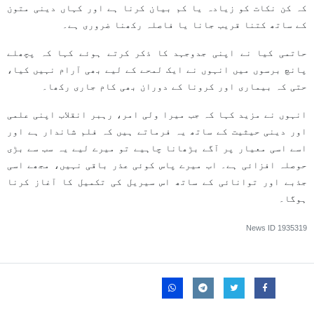
کہ کن نکات کو زیادہ یا کم بیان کرنا ہے اور کہاں دینی متون
کے ساتھ کتنا قریب جانا یا فاصلہ رکھنا ضروری ہے۔
حاتمی‌ کیا نے اپنی جدوجہد کا ذکر کرتے ہوئے کہا کہ پچھلے
پانچ برسوں میں انہوں نے ایک لمحے کے لیے بھی آرام نہیں کیا،
حتی کہ بیماری اور کرونا کے دوران بھی کام جاری رکھا۔
انہوں نے مزید کہا کہ جب میرا ولی امر، رہبر انقلاب اپنی علمی
اور دینی حیثیت کے ساتھ یہ فرماتے ہیں کہ فلم شاندار ہے اور
اسے اسی معیار پر آگے بڑھانا چاہیے تو میرے لیے یہ سب سے بڑی
حوصلہ افزائی ہے۔ اب میرے پاس کوئی عذر باقی نہیں، مجھے اسی
جذبے اور توانائی کے ساتھ اس سیریل کی تکمیل کا آغاز کرنا
ہوگا۔
News ID
1935319