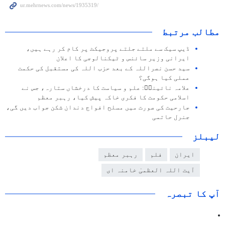
مطالب مرتبط
ڈیپ سیک سے ملتے جلتے پروجیکٹ پر کام کر رہے ہیں،
ایرانی وزیر سائنس و ٹیکنالوجی کا اعلان
سید حسن نصراللہ کے بعد حزب اللہ کی مستقبل کی حکمت
عملی کیا ہوگی؟
علامہ نائینیؒ: علم و سیاست کا درخشاں ستارہ، جس نے
اسلامی حکومت کا فکری خاکہ پیش کیا، رہبر معظم
جارحیت کی صورت میں مسلح افواج دندان شکن جواب دیں گی،
جنرل حاتمی
لیبلز
ایران
فلم
رہبر معظم
آیت اللہ العظمیٰ خامنہ ای
آپ کا تبصرہ