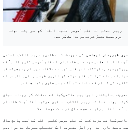
رہبر معظم نے فلم "موسی کلیم اللہ" کو سراہتے ہوئے
پروجیکٹ مکمل کرنے کی ہدایت کی ہے۔
مہر خبررساں ایجنسی
کی رپورٹ کے مطابق، رہبر انقلاب اسلامی
آیت اللہ العظمی سید علی خامنہ‌ای نے فلم "موسی کلیم اللہ" کے
پروڈیوسر، ہدایتکار اور فنی ٹیم سے ملاقات میں اس پروجیکٹ کو
سراہتے ہوئے کہا کہ فلم دیکھ کر انہیں خوشی ہوئی۔ انہوں نے
تاکید کی کہ اس کے سلسلے کو آگے بھی جاری رکھا جائے۔
معروف ہدایتکار ابراہیم حاتمی‌کیا نے ملاقات کی روداد بیان
کرتے ہوئے کہا کہ رہبر انقلاب نے تین مرتبہ لفظ "بہت شاندار
ہے" کا لفظ دہرایا، جس سے ان کو بہت حوصلہ ملا۔
حاتمی‌کیا نے مزید کہا کہ فلم موسی کلیم اللہ کے لیے پانچ سال
سے محنت جاری ہے اور اصل منصوبہ ایک تفصیلی سیریل ہے جو ابھی