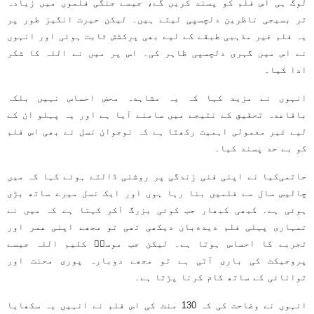
لوگ ہی اس فلم کو پسند کریں گے، جیسے جنگی فلموں میں زیادہ
تر بسیجی ناظرین دلچسپی لیتے ہیں۔ لیکن حیرت انگیز طور پر
یہ فلم غیر مذہبی طبقے کے لیے بھی پرکشش ثابت ہوئی اور انہوں
نے اس میں گہری دلچسپی ظاہر کی۔ اس پر میں نے اللہ کا شکر
ادا کیا۔
انہوں نے مزید کہا کہ یہ مشاہدہ محض احساس نہیں بلکہ
باقاعدہ تحقیق کے نتیجے میں سامنے آیا ہے اور یہ پہلو ان کے
لیے غیر معمولی اہمیت رکھتا ہے کہ نوجوان نسل نے بھی اس فلم
کو بے حد پسند کیا۔
حاتمی‌کیا نے اپنی فنی زندگی پر روشنی ڈالتے ہوئے کہا کہ میں
چالیس سال سے فلمیں بنا رہا ہوں اور ایک نسل میرے ساتھ بڑی
ہوئی ہے۔ کبھی کبھار جب کوئی بزرگ آکر کہتا ہے کہ میں نے
تمہاری پہلی فلم دیده‌بان دیکھی تھی تو مجھے اپنی عمر اور
تجربے کا احساس ہوتا ہے۔ لیکن جب موسیؑ کلیم اللہ جیسے
پروجیکٹ کی باری آتی ہے تو مجھے دوبارہ پوری محنت اور
توانائی کے ساتھ کام کرنا پڑتا ہے۔
انہوں نے وضاحت کی کہ 130 منٹ کی اس فلم نے انہیں یہ سکھایا