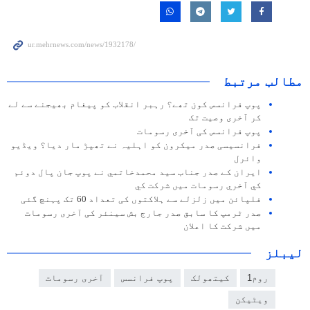
مطالب مرتبط
پوپ فرانسس کون تھے؟ رہبر انقلاب کو پیغام بھیجنے سے لے
کر آخری وصیت تک
پوپ فرانسس کی آخری رسومات
فرانسیسی صدر میکرون کو اہلیہ نے تھپڑ مار دیا؟ ویڈیو
وائرل
ايران كے صدر جناب سيد محمدخاتمي نے پوپ جان پال دوئم
كي آخري رسومات ميں شركت كي
فلپائن میں زلزلے سے ہلاکتوں کی تعداد 60 تک پہنچ گئی
صدر ٹرمپ کا سابق صدر جارج بش سینئر کی آخری رسومات
میں شرکت کا اعلان
لیبلز
روم1
کیتھولک
پوپ فرانسس
آخری رسومات
ویٹیکن