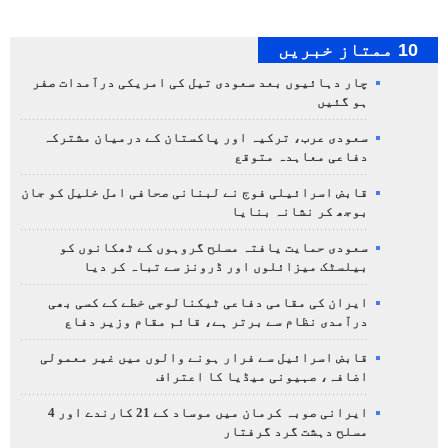
10 ممتاز خبریں
چار دہائیوں بعد سعودی تیل کی امریکی درآمدات صفر
ہو گئیں
سعودی عرب، ترکیہ اور پاکستان کے درمیان مشترکہ
دفاعی معاہدہ متوقع
قابض اسرائیلی فوج نے لبنانی صحافی امل خلیل کو جان
بوجھ کر نشانہ بنایا
سعودی حمایت یافتہ مسلح گروہوں کے ٹھکانوں کو
بیلسٹک میزائلوں اور ڈرونز سے تباہ کر دیا
ایران کی مقامی دفاعی ٹیکنالوجی خطے کے کسی بھی
درآمدی نظام سے برتر ہے، قائم مقام وزیر دفاع
قابض اسرائیل سے فرار ہونے والوں میں غیر معمولی
اضافہ، صہیونی میڈیا کا اعتراف
ایرانی صوبہ کرمان میں موساد کے 21 کارندے اور 4
مسلح دہشت گرد گرفتار