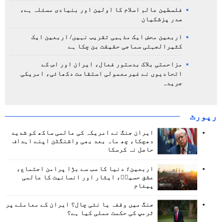
فلسطین عالم اسلام کا اولین اور بنیادی مسئلہ ہے،
صدر پزشکیان
اربعین محض ایک مذہبی تقریب نہیں/ اربعین ایک
کثیرالجہتی سماجی حقیقت بن چکا ہے
مزاحمتی بلاک بدستور فعال، ایران اور اس کے
اتحادیوں نے غیرمعمولی استقامت دکھائی، امریکی
جریدہ
رپورٹ
ایران جنگ نے امریکہ کی عالمی ساکھ کو شدید
دھچکا، چھ ماہ بعد بھی واشنگٹن اپنے اہداف
حاصل نہ کرسکا
اربعین؛ دنیا کا سب سے بڑا پرامن اجتماع،
عشق حسینؑ، ایثار اور انسانیت کا عالمی
پیغام
جنگ میں وقفہ یا نئی چال؟ ایران کے معاملے پر
ٹرمپ کی حکمت عملی کیا ہے؟