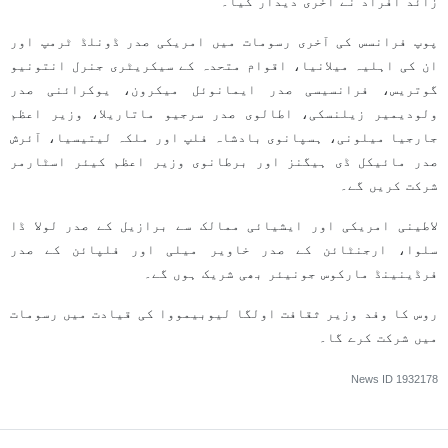
زائد افراد نے آخری دیدار کیا۔
پوپ فرانسس کی آخری رسومات میں امریکی صدر ڈونلڈ ٹرمپ اور
ان کی اہلیہ میلانیا، اقوام متحدہ کے سیکریٹری جنرل انتونیو
گوتریس، فرانسیسی صدر ایمانوئل میکرون، یوکرائنی صدر
ولودیمیر زیلنسکی، اطالوی صدر سرجیو ماتاریلا، وزیر اعظم
جارجیا میلونی، ہسپانوی بادشاہ فلپ اور ملکہ لیتیسیا، آئرش
صدر مائیکل ڈی ہیگنز اور برطانوی وزیر اعظم کیئر اسٹارمر
شرکت کریں گے۔
لاطینی امریکی اور ایشیائی ممالک سے برازیل کے صدر لولا ڈا
سلوا، ارجنٹائن کے صدر خاویر میلی اور فلپائن کے صدر
فرڈینینڈ مارکوس جونیئر بھی شریک ہوں گے۔
روس کا وفد وزیر ثقافت اولگا لیوبیمووا کی قیادت میں رسومات
میں شرکت کرے گا۔
News ID
1932178