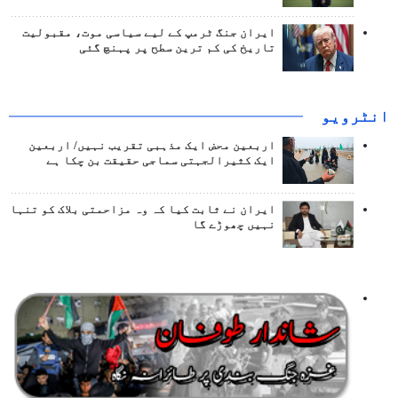
ایران جنگ ٹرمپ کے لیے سیاسی موت، مقبولیت
تاریخ کی کم ترین سطح پر پہنچ گئی
انٹرويو
اربعین محض ایک مذہبی تقریب نہیں/ اربعین
ایک کثیرالجہتی سماجی حقیقت بن چکا ہے
ایران نے ثابت کیا کہ وہ مزاحمتی بلاک کو تنہا
نہیں چھوڑے گا