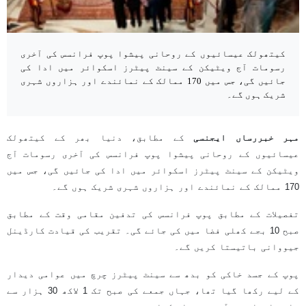
کیتھولک عیسائیوں کے روحانی پیشوا پوپ فرانسس کی آخری
رسومات آج ویٹیکن کے سینٹ پیٹرز اسکوائر میں ادا کی
جائیں گی، جس میں 170 ممالک کے نمائندے اور ہزاروں شہری
شریک ہوں گے۔
مہر خبررساں ایجنسی
کے مطابق، دنیا بھر کے کیتھولک
عیسائیوں کے روحانی پیشوا پوپ فرانسس کی آخری رسومات آج
ویٹیکن کے سینٹ پیٹرز اسکوائر میں ادا کی جائیں گی، جس میں
170 ممالک کے نمائندے اور ہزاروں شہری شریک ہوں گے۔
تفصیلات کے مطابق پوپ فرانسس کی تدفین مقامی وقت کے مطابق
صبح 10 بجے کھلی فضا میں کی جائے گی۔ تقریب کی قیادت کارڈینل
جیووانی باتیستا کریں گے۔
پوپ کے جسد خاکی کو بدھ سے سینٹ پیٹرز چرچ میں عوامی دیدار
کے لیے رکھا گیا تھا، جہاں جمعے کی صبح تک 1 لاکھ 30 ہزار سے